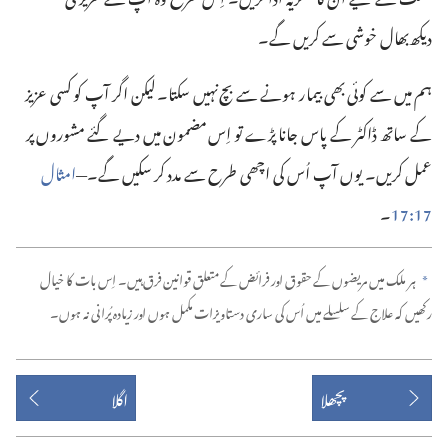
دیکھ‌بھال خوشی سے کریں گے۔‏
ہم میں سے کوئی بھی بیمار ہونے سے بچ نہیں سکتا۔ لیکن اگر آپ کو کسی عزیز
کے ساتھ ڈاکٹر کے پاس جانا پڑے تو اِس مضمون میں دیے گئے مشوروں پر
عمل کریں۔ یوں آپ اُس کی اچھی طرح سے مدد کر سکیں گے۔—‏
امثال
17:‏17
‏۔‏
ہر ملک میں مریضوں کے حقوق اور فرائض کے متعلق قوانین فرق ہیں۔ اِس بات کا خیال
a
رکھیں کہ علاج کے سلسلے میں اُس کی ساری دستاویزات مکمل ہوں اور زیادہ پُرانی نہ ہوں۔‏
پچھلا
اگلا