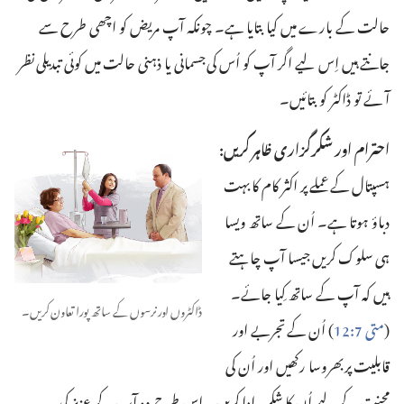
حالت کے بارے میں کیا بتایا ہے۔ چونکہ آپ مریض کو اچھی طرح سے
جانتے ہیں اِس لیے اگر آپ کو اُس کی جسمانی یا ذہنی حالت میں کوئی تبدیلی نظر
آئے تو ڈاکٹر کو بتائیں۔‏
احترام اور شکرگزاری ظاہر کریں:‏
ہسپتال کے عملے پر اکثر کام کا بہت
دباؤ ہوتا ہے۔ اُن کے ساتھ ویسا
ہی سلوک کریں جیسا آپ چاہتے
ہیں کہ آپ کے ساتھ کِیا جائے۔
ڈاکٹروں اور نرسوں کے ساتھ پورا تعاون کریں۔‏
(‏
متی 7:‏12
‏)‏ اُن کے تجربے اور
قابلیت پر بھروسا رکھیں اور اُن کی
محنت کے لیے اُن کا شکریہ ادا کریں۔ اِس طرح وہ آپ کے عزیز کی