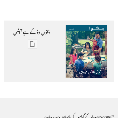
ڈاؤن‌ لوڈ کے لیے آپشن
ڈاؤن‌
لوڈ
کرنے
کے
لیے
آپشن
جاگو!
®
JW.ORG
یہوواہ کے گواہوں کی باضابطہ ویب سائٹ