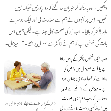
دیکھیں۔ وہ یہ دیکھ کر حیران رہ گئے کہ دو رپورٹیں ٹھیک نہیں
تھیں۔ اِس پر اُنہوں نے ہم سے معذرت کی اور ایک دوسرے
ماہر ڈاکٹر کو بلا‌یا۔ اب ابو کی صحت کافی بہتر ہے۔ لیکن ہمیں اِس
بات کی خوشی ہے کہ ہم نے ڈاکٹر سے سوال پوچھے۔“‏—‏میریبل۔‏
جب ایک شخص ڈاکٹر کے پاس جاتا
ہے یا اُسے ہسپتال میں داخل کِیا
جاتا ہے تو عموماً وہ کافی پریشان ہوتا
ہے۔ میریبل کے واقعے سے ظاہر
ہوتا ہے کہ جب ہم ایسی صورت
ڈاکٹر کے پاس جانے سے پہلے ساری علامتیں اور
میں اپنے کسی دوست یا رشتے‌دار کی
دوائیوں کے نام لکھ لیں۔‏