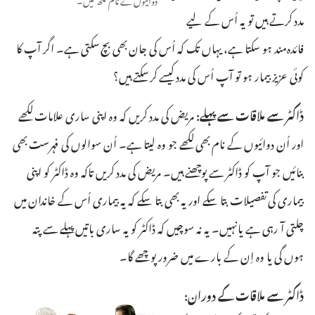
مدد کرتے ہیں تو یہ اُس کے لیے
فائدہ‌مند ہو سکتا ہے، یہاں تک کہ اُس کی جان بھی بچ سکتی ہے۔ اگر آپ کا
کوئی عزیز بیمار ہو تو آپ اُس کی مدد کیسے کر سکتے ہیں؟‏
ڈاکٹر سے ملاقات سے پہلے:‏
مریض کی مدد کریں کہ وہ اپنی ساری علامات لکھے
اور اُن دوائیوں کے نام بھی لکھے جو وہ لیتا ہے۔ اُن سوالوں کی فہرست بھی
بنائیں جو آپ کو ڈاکٹر سے پوچھنے ہیں۔ مریض کی مدد کریں تاکہ وہ ڈاکٹر کو اپنی
بیماری کی تفصیلات بتا سکے اور یہ بھی بتا سکے کہ یہ بیماری اُس کے خاندان میں
چلتی آ رہی ہے یا نہیں۔ یہ نہ سوچیں کہ ڈاکٹر کو یہ ساری باتیں پہلے سے پتہ
ہوں گی یا وہ اِن کے بارے میں ضرور پوچھے گا۔‏
ڈاکٹر سے ملاقات کے دوران:‏