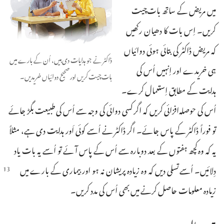
میں مریض کے ساتھ بات‌چیت
کریں۔ اِس بات کا دھیان رکھیں
کہ مریض ڈاکٹر کی بتائی ہوئی دوائیاں
ڈاکٹر نے جو ہدایات دی ہیں، اُن کے بارے میں
ہی خریدے اور اِنہیں اُس کی
بات‌چیت کریں اور صحیح دوائیاں خریدیں۔‏
ہدایت کے مطابق اِستعمال کرے۔
اُس کی حوصلہ‌افزائی کریں کہ اگر کسی دوائی کی وجہ سے اُس کی طبیعت بگڑ جائے
تو فوراً ڈاکٹر کے پاس جائے۔ اگر ڈاکٹر نے اُسے کوئی اَور ہدایت دی ہے، مثلاً
یہ کہ وہ کچھ ہفتوں کے بعد دوبارہ سے اُس کے پاس آئے تو اُسے یہ بات یاد
دِلائیں۔ اُسے تسلی دیں کہ وہ زیادہ
پریشان نہ ہو اور بیماری کے بارے میں
زیادہ معلومات حاصل کرنے میں بھی اُس کی مدد کریں۔‏