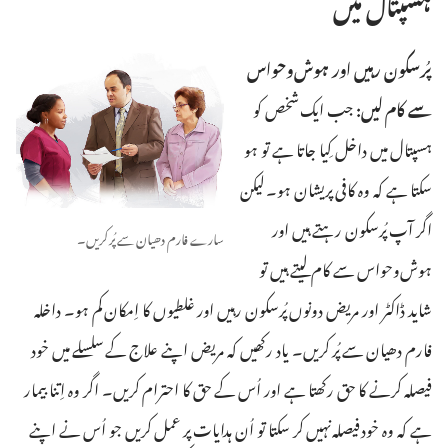
ہسپتال میں
پُرسکون رہیں اور ہوش‌وحواس
سے کام لیں:‏
جب ایک شخص کو
ہسپتال میں داخل کِیا جاتا ہے تو ہو
سکتا ہے کہ وہ کافی پریشان ہو۔ لیکن
اگر آپ پُرسکون رہتے ہیں اور
سارے فارم دھیان سے پُر کریں۔‏
ہوش‌وحواس سے کام لیتے ہیں تو
شاید ڈاکٹر اور مریض دونوں پُرسکون رہیں اور غلطیوں کا اِمکان کم ہو۔ داخلہ
فارم دھیان سے پُر کریں۔ یاد رکھیں کہ مریض اپنے علاج کے سلسلے میں خود
فیصلہ کرنے کا حق رکھتا ہے اور اُس کے حق کا احترام کریں۔ اگر وہ اِتنا بیمار
ہے کہ وہ خود فیصلہ نہیں کر سکتا تو اُن ہدایات پر عمل کریں جو اُس نے اپنے