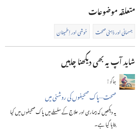
متعلقہ موضوعات
جسمانی اور ذہنی صحت
خوشی اور اِطمینان
شاید آپ یہ بھی دیکھنا چاہیں
جاگو!
صحت—‏پاک صحیفوں کی روشنی میں
یہ دیکھیں کہ بیماری اور علاج کے سلسلے میں پاک صحیفوں میں کیا
بتایا گیا ہے۔‏