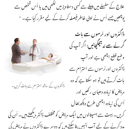
علاج کے سلسلے میں پہلے سے کسی دستاویز میں لکھی ہیں یا اُس شخص سے
پوچھیں جسے اُس نے اپنی خاطر فیصلہ کرنے کے لیے مقرر کِیا ہے۔‏
a
ڈاکٹروں اور نرسوں سے بات
کرنے سے نہ ہچکچائیں:‏
اگر آپ کی
وضع قطع اچھی ہے اور آپ
ڈاکٹروں اور نرسوں سے احترام سے
بات کرتے ہیں تو ہو سکتا ہے کہ وہ
ڈاکٹروں کے ساتھ احترام سے بات کریں۔‏
مریض کا زیادہ دھیان رکھیں اور
اُس کی زیادہ اچھی طرح دیکھ‌بھال
کریں۔ بہت سے ہسپتالوں میں ایک مریض کو مختلف ڈاکٹر دیکھتے ہیں۔ اُن کی
مدد کرنے کے لیے آپ اُنہیں بتا سکتے ہیں کہ دوسرے ڈاکٹروں نے مریض کی