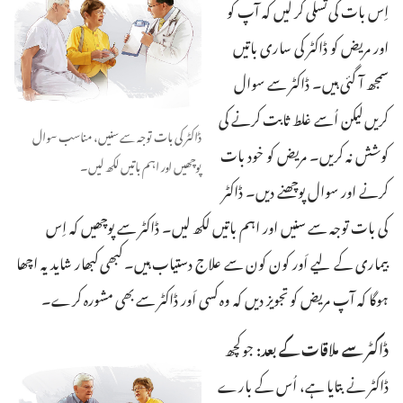
اِس بات کی تسلی کر لیں کہ آپ کو
اور مریض کو ڈاکٹر کی ساری باتیں
سمجھ آ گئی ہیں۔ ڈاکٹر سے سوال
کریں لیکن اُسے غلط ثابت کرنے کی
ڈاکٹر کی بات توجہ سے سنیں، مناسب سوال
کوشش نہ کریں۔ مریض کو خود بات
پوچھیں اور اہم باتیں لکھ لیں۔‏
کرنے اور سوال پوچھنے دیں۔ ڈاکٹر
کی بات توجہ سے سنیں اور اہم باتیں لکھ لیں۔ ڈاکٹر سے پوچھیں کہ اِس
بیماری کے لیے اَور کون کون سے علاج دستیاب ہیں۔ کبھی کبھار شاید یہ اچھا
ہوگا کہ آپ مریض کو تجویز دیں کہ وہ کسی اَور ڈاکٹر سے بھی مشورہ کرے۔‏
ڈاکٹر سے ملاقات کے بعد:‏
جو کچھ
ڈاکٹر نے بتایا ہے، اُس کے بارے