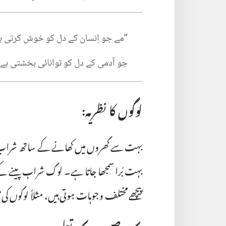
‏”‏مے جو اِنسان کے دل کو خوش کرتی ہ
جو آدمی کے دل کو توانائی بخشتی ہے۔‏
لوگوں کا نظریہ:‏
بہت سے گھروں میں کھانے کے ساتھ شراب پین
بہت بُرا سمجھا جاتا ہے۔‏ لوگ شراب پینے 
پیچھے مختلف وجوہات ہوتی ہیں،‏ مثلاً لوگوں 