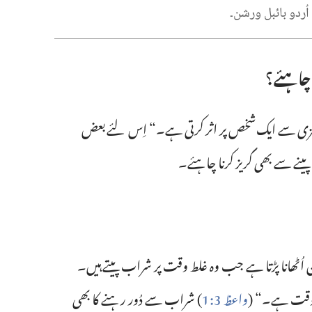
و اُردو بائبل ورشن۔‏
چاہئے؟‏
یزی سے ایک شخص پر اثر کرتی ہے۔‏“‏ اِس لئے بعض
ے سے بھی گریز کرنا چاہئے۔‏
ن اُٹھانا پڑتا ہے جب وہ غلط وقت پر شراب پیتے ہیں۔‏
‏ وقت ہے۔‏“‏ (‏
واعظ 3:‏1
‏)‏ شراب سے دُور رہنے کا بھی