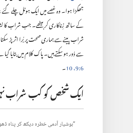
جھگڑا ہوا۔‏ وہ غصے میں ایک ہوٹل چلے گئے
کے ساتھ زِناکاری کر بیٹھے۔‏ جب شراب کا نشہ
شراب پینے سے ہماری صحت پر بُرا اثر پڑ سکتا
سے دُور ہو سکتے ہیں۔‏ پاک کلام میں بتایا گیا ہے
6:‏9،‏ 10
‏۔‏
ایک شخص کو کب شراب نہیں 
‏”‏ہوشیار آدمی خطرہ دیکھ کر پناہ ڈھون