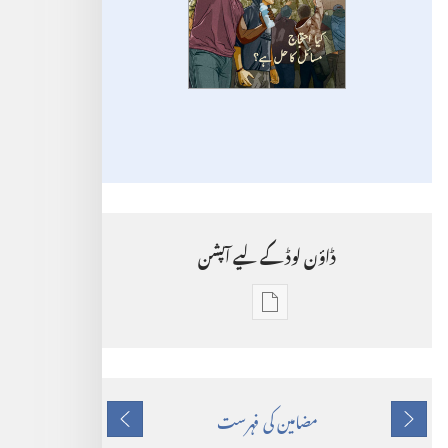
ڈاؤن‌ لوڈ کے لیے آپشن
ڈاؤن‌
لوڈ
کرنے
مضامین کی فہرست
پچھلا
اگلا
کے