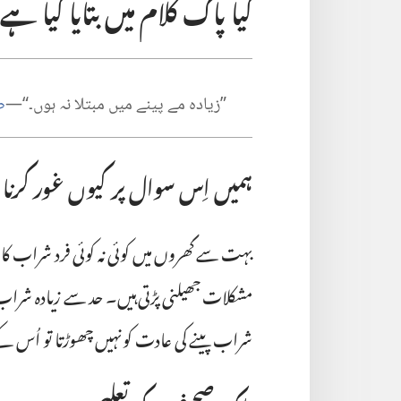
کیا پاک کلام میں بتایا گیا ہے
‏”‏زیادہ مے پینے میں مبتلا نہ ہوں۔‏“‏—‏
ط
ہمیں اِس سوال پر کیوں غور کرنا 
بہت سے گھروں میں کوئی نہ کوئی فرد شراب ک
مشکلات جھیلنی پڑتی ہیں۔‏ حد سے زیادہ شرا
شراب پینے کی عادت کو نہیں چھوڑتا تو اُس ک