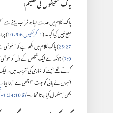
پاک صحیفوں کی تعلیم:‏
پاک کلام میں حد سے زیادہ شراب پینے سے سخ
منع نہیں کِیا گیا۔‏ (‏
1-‏کرنتھیوں 6:‏9،‏ 10
‏)‏ پ
27:‏25
‏)‏ پاک کلام میں لکھا ہے کہ ”‏خوشی س
9:‏7
‏)‏ چونکہ مے ایک شخص کے دل کو خوشی
کرتے تھے جیسے کہ شادی کی تقریب میں۔‏ ایک
اُنہوں نے پانی کو بہت ”‏اچھی مے“‏ بنا دیا۔‏ (
بھی اِستعمال کِیا جاتا تھا۔‏—‏
لوقا 10:‏34؛‏
1-‏تیمتھیس 5:‏23