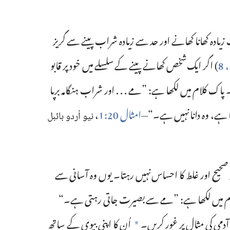
زیادہ کھانا کھانے اور حد سے زیادہ شراب پینے سے گریز
8
‏)‏ اگر ایک شخص کھانے پینے کے سلسلے میں خود پر قابو
پاک کلام میں لکھا ہے:‏ ”‏مے .‏ .‏ .‏ اور شراب ہنگامہ برپا
ہے،‏ وہ دانا نہیں ہے۔‏“‏—‏
امثال 20:‏1
‏،‏
نیو اُردو بائبل
حیح اور غلط کا احساس نہیں رہتا۔‏ یوں وہ آسانی سے
م میں لکھا ہے:‏ ”‏مے سے بصیرت جاتی رہتی ہے۔‏“‏
آدمی کی مثال پر غور کریں۔‏
اُن کا اپنی بیوی کے ساتھ
*