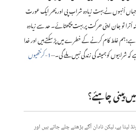
 جہاں اُنہوں نے بہت زیادہ شراب پی اور پھر ایک عورت
 اُترا تو جان اپنی حرکت پر بہت پچھتائے۔‏ حد سے زیادہ
 ہے؛‏ ہم غلط کام کرنے کے خطرے میں پڑ سکتے ہیں اور خدا
 کہ شرابیوں کو ہمیشہ کی زندگی نہیں ملے گی۔‏—‏
1-‏کرنتھیوں
پینی چاہئے؟‏
ڈ لیتا ہے،‏ لیکن نادان آگے بڑھتے چلے جاتے ہیں اور