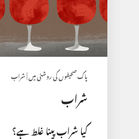
پاک صحیفوں کی روشنی میں | شراب
شراب
کیا شراب پینا غلط ہے؟‏