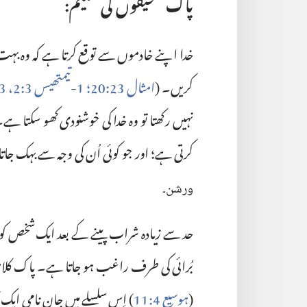
پاک صحیفوں کی تعلیم:‏
خدا اپنے خادموں سے توقع کرتا ہے کہ وہ بہت 
کریں۔‏ (‏
امثال 23:‏20؛‏
1-‏تیمتھیس 3:‏2،‏ 3،‏
نہیں رکھتا تو وہ خدا کی خوشنودی کھو سکتا ہے۔‏ 
کرتی ہے؛‏ اور جو کوئی اُن کی وجہ سے بہک جاتا 
ورشن۔‏
حد سے زیادہ شراب پینے کے بعد ایک شخص کو ص
بُرائی کی طرف راغب ہو جاتا ہے۔‏ پاک کلا
(‏
ہوسیع 4:‏11
‏)‏ اِس سلسلے میں جان نامی ایک 