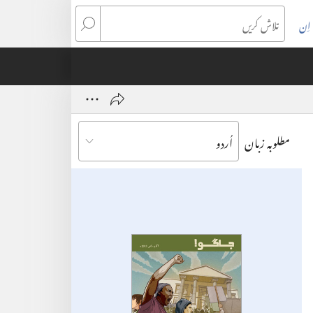
اِن
تلاش
کریں
مطلوبہ زبان