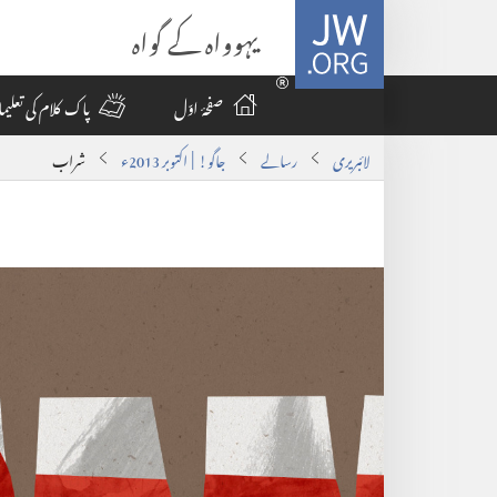
JW.ORG
یہوواہ کے گواہ
صفحۂ اوّل
پاک کلام کی تعلی
لائبریری
رسالے
جاگو! | اکتوبر ‏2013ء
شراب