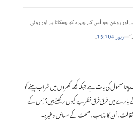
ے اور روغن جو اُس کے چہرہ کو چمکاتا ہے اور روٹی
15
104
“‏—‏
زبور
‏:‏
‏۔‏
ا معمول کی بات ہے جبکہ کچھ گھروں میں شراب پینے کو
کے بارے میں فرق‌فرق نظریے کیوں رکھتے ہیں؟‏ اِس کے
کی ثقافت،‏ اُن کا مذہب،‏ صحت کے مسائل وغیرہ۔‏