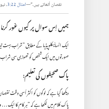
3
22
نقصان اُٹھاتے ہیں۔‏“‏—‏
امثال
‏:‏
‏،‏ نی
ہمیں اِس سوال پر کیوں غور کرنا 
ایک انسائیکلوپیڈیا کے مطابق ”‏شراب بہت ت
صورتوں میں ایک شخص کو تھوڑی سی شراب پین
پاک صحیفوں کی تعلیم:‏
دیکھا گیا ہے کہ لوگوں کو اکثر اُسی وقت نقصا
پاک کلام میں لکھا ہے کہ ”‏ہر کام کا ایک .‏ .‏ .