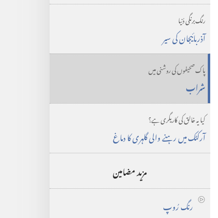
رنگ‌برنگی دُنیا
آذربائیجان کی سیر
پاک صحیفوں کی روشنی میں
شراب
کیا یہ خالق کی کاریگری ہے؟‏
آرکٹک میں رہنے والی گلہری کا دماغ
مزید مضامین
رنگ رُوپ