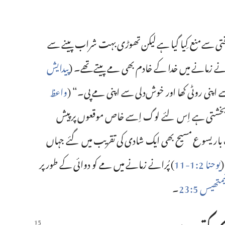
تی سے منع کِیا گیا ہے لیکن تھوڑی بہت شراب پینے سے
ُرانے زمانے میں خدا کے خادم بھی مے پیتے تھے۔‏ (‏
پیدایش
ے اپنی روٹی کھا اور خوش‌دلی سے اپنی مے پی۔‏“‏ (‏
واعظ
 بخشتی ہے اِس لئے لوگ اِسے خاص موقعوں پر پیش
 بار یسوع مسیح بھی ایک شادی کی تقریب میں گئے جہاں
‏
یوحنا 2:‏1-‏11
‏)‏ پُرانے زمانے میں مے کو دوائی کے طور پر
‏۔‏