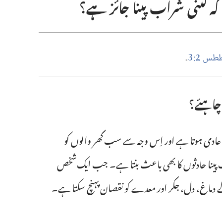
 کہ کتنی شراب پینا جائز ہے؟‏
3
2
طس
‏:‏
‏۔‏
چاہئے؟‏
ا عادی ہوتا ہے اور اِس وجہ سے سب گھر والوں کو
ب پینا حادثوں کا بھی باعث بنتا ہے۔‏ جب ایک شخص
ے دماغ،‏ دل،‏ جگر اور معدے کو نقصان پہنچ سکتا ہے۔‏