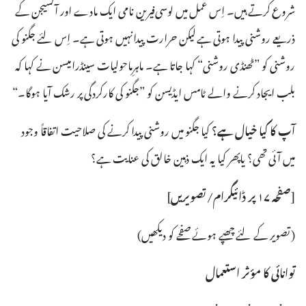
شروع کرتے ہیں۔‏ اِس عمل میں لوسی‌فیرین نامی ایک مادے اور آکسیجن کے
ذریعے روشنی پیدا ہوتی ہے لیکن حرارت پیدا نہیں ہوتی ہے۔‏ اِس لئے جگنو کی
روشنی کو ”‏ٹھنڈی روشنی“‏ کہا جاتا ہے۔‏ ماہرِماحولیات سینڈرا میسن نے کہا کہ
بلب ایجاد کرنے والے ٹامس ایڈیسن کو ”‏جگنو کی کارکردگی پر رشک آیا ہوگا۔‏“‏
آپ کا کیا خیال ہے؟‏
کیا جگنو میں روشنی پیدا کرنے کی صلاحیت اتفاقاً وجود
میں آئی تھی؟‏ یاپھر کیا یہ ایک ذہین خالق کی عنایت ہے؟‏
‏[‏صفحہ ۱۷ پر ڈائیگرام/‏تصویریں]‏
‏(‏تصویر کے لئے چھپے ہوئے صفحے کو دیکھیں)‏
توانائی کا مؤثر استعمال