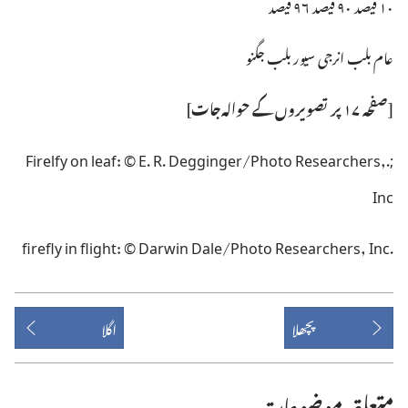
۱۰ فیصد ۹۰ فیصد ۹۶ فیصد
عام بلب انرجی سیور بلب جگنو
‏[‏صفحہ ۱۷ پر تصویروں کے حوالہ‌جات]‏
‏;.Firelfy on leaf: © E. R. Degginger/Photo Researchers,
Inc
‏.firefly in flight: © Darwin Dale/Photo Researchers, Inc
پچھلا
اگلا
متعلقہ موضوعات