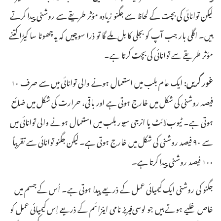
لیکن توانائی کی بچت کے لحاظ سے جگنو زیادہ مؤثر طریقے سے روشنی پیدا کرتے
ہیں۔‏ اگلی بار جب آپ کو بجلی کا بل ملے گا تو ذرا سوچیں کہ یہ چھوٹا سا کیڑا کتنے
مؤثر طریقے سے توانائی کی بچت کرتا ہے۔‏
غور کریں:‏
ایک عام بلب میں استعمال ہونے والی توانائی میں سے صرف ۱۰
فیصد روشنی کی شکل میں خارج ہوتی ہے اور باقی،‏ حرارت کی شکل میں ضائع
ہوتی ہے۔‏ ٹیوب‌لائٹ یا انرجی سیور بلب میں استعمال ہونے والی توانائی میں
سے ۹۰ فیصد روشنی کی شکل میں خارج ہوتی ہے۔‏ لیکن جگنو توانائی سے تقریباً
۱۰۰ فیصد روشنی پیدا کرتا ہے۔‏
جگنو کی روشنی ایک کیمیائی عمل کے ذریعے پیدا ہوتی ہے۔‏ اُس کے جسم میں
خاص خلیے ہوتے ہیں جو لوسی‌فیریز نامی اینزائم کے ذریعے اِس کیمیائی عمل کو