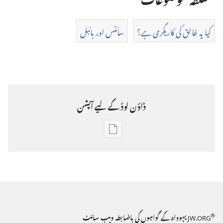
کیا یہ خالق کی کاریگری ہے؟
سائنس اور بائبل
ڈاؤن‌ لوڈ کے لیے آپشن
ڈاؤن‌
لوڈ
کرنے
کے
®
JW.ORG
یہوواہ کے گواہوں کی باضابطہ ویب سائٹ
لیے