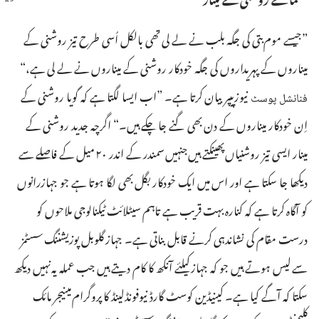
‏”‏جیسے موم‌بتی کی جگہ بلب نے لے لی تھی بالکل اُسی طرح تیز روشنی کے
میناروں کے پہریداروں کی جگہ خودکار روشنی کے میناروں نے لے لی ہے،‏“‏
نیوزپیپر بیان کرتا ہے۔‏ ”‏اب ایسا لگتا ہے کہ گویا روشنی کے
فنانشل پوسٹ
اِن خودکار میناروں کے دن بھی گنے جا چکے ہیں۔‏“‏ اگرچہ جدید روشنی کے
مینار ایسی تیز روشنیاں پھینکتے ہیں جنہیں سمندر کے اندر ۲۰ میل کے فاصلے سے
دیکھا جا سکتا ہے اور اس میں ایک خودکار بگل بھی لگا ہوتا ہے جو جہازرانوں
کو آگاہ کرتا ہے کہ کنارہ بہت قریب ہے تاہم سیٹلائٹ ٹیکنالوجی ملاحوں کو
درست مقام کی نشاندہی کرنے قابل بناتی ہے۔‏ جہاز گلوبل پوزیشننگ سسٹمز
سے لیس ہوتے ہیں جو کہ جہاز کیلئے آنکھ کا کام دیتے ہیں جب عملہ یہ نہیں دیکھ
سکتا کہ آگے کیا ہے۔‏ کینیڈین کوسٹ گارڈ نیوفونڈلینڈ کا پروگرام مینیجر مائک