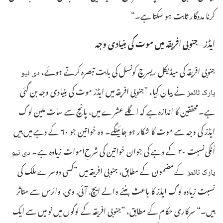
کرنا مددگار ثابت ہو سکتا ہے۔‏“‏
ایڈز—‏جنوبی افریقہ میں موت کی بنیادی وجہ
جنوبی افریقہ کی میڈیکل ریسرچ کونسل کی بابت تبصرہ کرتے ہوئے،‏
دی نیو
نے بیان کِیا،‏ ”‏جنوبی افریقہ میں ایڈز موت کی بنیادی وجہ بن گئی
یارک ٹائمز
ہے۔‏ محققین کا اندازہ ہے کہ اگلے عشرے میں،‏ پانچ سے سات ملین لوگ
ایڈز کی وجہ سے موت کا شکار ہو جائینگے۔‏ وہ خواتین جو ۶۰ کے دہے میں ہیں
اُنکی نسبت ۲۰ کے دہے کی جوان خواتین کی شرحِ‌اموات زیادہ ہے۔‏
دی نیو
کے مضمون کے مطابق،‏ جنوبی افریقہ میں ”‏کسی دوسرے ملک کی
یارک ٹائمز
نسبت زیادہ لوگ ایڈز کا باعث بننے والے ایچ.‏ آئی.‏ وی.‏ وائرس سے متاثر
ہیں۔‏“‏ سرکاری حکام کے مطابق،‏ ”‏جنوبی افریقہ کے لوگوں میں نو میں سے ایک