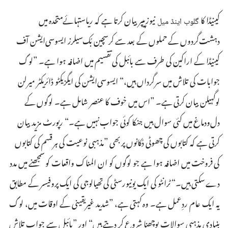
کینیڈا کا
نیوزپیپر بیان کرتا ہے کہ ریاستہائےمتحدہ میں
گلوب اینڈ میل
دہشت‌گردوں کے حملوں کے بعد سے کرسچین بُک‌سیلرز ایسوسی‌ایشن آف
کینیڈا کے اراکین کی طرف سے بائبل کی تقسیم میں اضافہ ہوا ہے۔‏ ”‏لوگ
جوابات کی تلاش میں سرگرداں ہیں،‏“‏ ایسوسی‌ایشن کی ایگزیکٹو ڈائریکٹر میرلن
لوگہیلن بیان کرتی ہے۔‏ ”‏اس میں خوف کا عنصر شامل ہے۔‏ لوگوں کے
دل‌ودماغ میں کئی سوال ہیں جنکا کوئی جواب نہیں ہے۔‏“‏ رپورٹ مزید بیان
کرتی ہے کہ کتابوں کی چھوٹی دُکانوں پر بھی ”‏مذہبی نوعیت کی ہر قسم کی کتابوں
کی فروخت میں اضافہ ہوا ہے جو لوگوں کو ان المناک واقعات کو سمجھنے میں مدد
دے سکتی ہیں۔‏“‏ ٹرانٹو کی ایک یونیورسٹی کی تھیالوجی کی ایک پروفیسر کے مطابق
یہ ایک عام ردِعمل ہے۔‏ وہ کہتی ہے،‏ ”‏شدید غیریقینی کے اوقات میں،‏ لوگ
بنیادی مذہبی سوالات پوچھنا شروع کر دیتے ہیں“‏ اور ”‏بائبل سے جواب تلاش