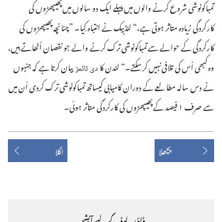
تمباکونوشی شروع کرنے والوں میں پہلے ایک دو سالوں میں پھیپھڑوں کی
کارکردگی زیادہ متاثر ہوتی ہے،‏“‏ لنڈبیک نے انتباہ کِیا۔‏ ”‏چنانچہ پھیپھڑوں کی
کارکردگی کے حوالے سے تمباکونوشی ترک کرنے والے جو نقصان اُٹھاتے ہیں،‏
وہ کبھی اُس کی تلافی نہیں کر سکتے۔‏“‏ لندن کا
بیان کرتا ہے کہ جنہوں
دی ٹائمز
نے دس سالہ مطالعے کے دوران کامیابی کیساتھ تمباکونوشی ترک کردی اُن میں
سے صرف ۱ فیصد کے پھیپھڑوں کی کارکردگی متاثر ہوئی۔‏
پچھلا
اگلا
ڈاؤن‌ لوڈ کے لیے آپشن