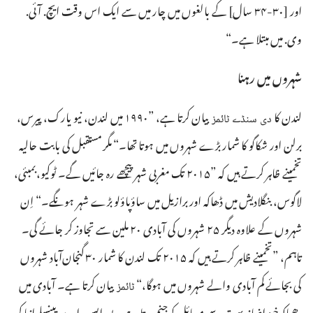
اور [‏۳۰-‏۳۴ سال]‏ کے بالغوں میں چار میں سے ایک اس وقت ایچ.‏ آئی.‏
وی.‏ میں مبتلا ہے۔‏“‏
شہروں میں رہنا
لندن کا
بیان کرتا ہے،‏ ”‏۱۹۹۰ میں لندن،‏ نیو یارک،‏ پیرس،‏
دی سنڈے ٹائمز
برلن اور شکاگو کا شمار بڑے شہروں میں ہوتا تھا۔‏“‏ مگر مستقبل کی بابت حالیہ
تخمینے ظاہر کرتے ہیں کہ ”‏۲۰۱۵ تک مغربی شہر پیچھے رہ جائیں گے۔‏ ٹوکیو،‏ بمبئی،‏
لاگوس،‏ بنگلادیش میں ڈھاکہ اور برازیل میں ساؤپاؤلو بڑے شہر ہونگے۔‏“‏ اِن
شہروں کے علاوہ دیگر ۲۵ شہروں کی آبادی ۲۰ ملین سے تجاوز کر جائے گی۔‏
تاہم،‏ ”‏تخمینے ظاہر کرتے ہیں کہ ۲۰۱۵ تک لندن کا شمار ۳۰ گنجان‌آباد شہروں
کی بجائے کم آبادی والے شہروں میں ہوگا،‏“‏
بیان کرتا ہے۔‏ آبادی میں
ٹائمز
دھماکہ‌خیز اضافہ بہت سے مسائل کو جنم دیتا ہے۔‏ یو.‏ ایس.‏ اے.‏ پینسلوانیا کی