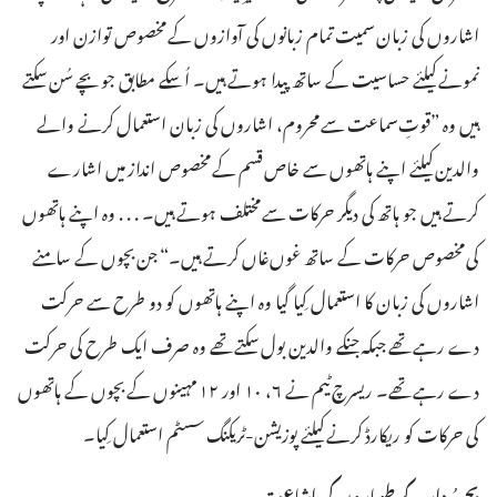
اشاروں کی زبان سمیت تمام زبانوں کی آوازوں کے مخصوص توازن اور
نمونے کیلئے حساسیت کے ساتھ پیدا ہوتے ہیں۔‏ اُسکے مطابق جو بچے سُن سکتے
ہیں وہ ”‏قوتِ‌سماعت سے محروم،‏ اشاروں کی زبان استعمال کرنے والے
والدین کیلئے اپنے ہاتھوں سے خاص قسم کے مخصوص انداز میں اشارے
کرتے ہیں جو ہاتھ کی دیگر حرکات سے مختلف ہوتے ہیں۔‏ .‏ .‏ .‏ وہ اپنے ہاتھوں
کی مخصوص حرکات کے ساتھ غوں‌غاں کرتے ہیں۔‏“‏ جن بچوں کے سامنے
اشاروں کی زبان کا استعمال کِیا گیا وہ اپنے ہاتھوں کو دو طرح سے حرکت
دے رہے تھے جبکہ جنکے والدین بول سکتے تھے وہ صرف ایک طرح کی حرکت
دے رہے تھے۔‏ ریسرچ ٹیم نے ۶،‏ ۱۰ اور ۱۲ مہینوں کے بچوں کے ہاتھوں
کی حرکات کو ریکارڈ کرنے کیلئے پوزیشن-‏ٹریکنگ سسٹم استعمال کِیا۔‏
بحرِمُردار کے طوماروں کی اشاعت