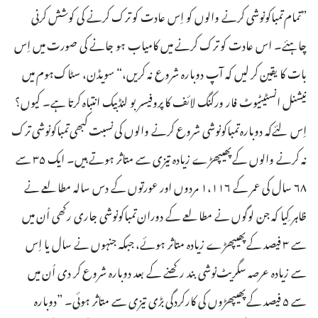
‏”‏تمام تمباکونوشی کرنے والوں کو اِس عادت کو ترک کرنے کی کوشش کرنی
چاہئے۔‏ اس عادت کو ترک کرنے میں کامیاب ہو جانے کی صورت میں اِس
بات کا یقین کر لیں کہ آپ دوبارہ شروع نہ کریں،‏“‏ سویڈن،‏ سٹاک‌ہوم میں
نیشنل انسٹیٹیوٹ فار ورکنگ لائف کا پروفیسر بو لنڈبیک انتباہ کرتا ہے۔‏ کیوں؟‏
اِس لئےکہ دوبارہ تمباکونوشی شروع کرنے والوں کی نسبت کبھی تمباکونوشی ترک
نہ کرنے والوں کے پھیپھڑے زیادہ تیزی سے متاثر ہوتے ہیں۔‏ ایک ۳۵ سے
۶۸ سال کی عمر کے ۱۱۶،‏۱ مردوں اور عورتوں کے دس سالہ مطالعے نے
ظاہر کِیا کہ جن لوگوں نے مطالعے کے دوران تمباکونوشی جاری رکھی اُن میں
سے ۳ فیصد کے پھیپھڑے زیادہ متاثر ہوئے،‏ جبکہ جنہوں نے سال یا اِس
سے زیادہ عرصہ سگریٹ‌نوشی بند رکھنے کے بعد دوبارہ شروع کر دی اُن میں
سے ۵ فیصد کے پھیپھڑوں کی کارکردگی بڑی تیزی سے متاثر ہوئی۔‏ ”‏دوبارہ