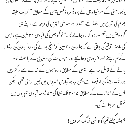
یونیورسٹی کے سوشیالوجی کے پروفیسر،‏ ڈگلس میسی کے مطابق ”‏غریب طبقہ
جرم کی شرح میں اضافے،‏ تشدد اور معاشی ابتری کی وجہ سے اپنے ہی
گردوپیش میں محصور ہو کر رہ جائے گا۔‏“‏ ٹوکیو جس کی آبادی ۲۶ ملین ہے،‏ اِس
کی بابت توقع کی جاتی ہے کہ جلد ہی ۳۰ ملین کو پہنچ جائے گی،‏ وہ آبادی کی رفتار
کے کم رہنے اور ضروری ڈھانچے اور سہولیات کی دستیابی کے باعث قابو
پانے کے قابل رہا ہے۔‏ میسی کے مطابق،‏ رومیوں کے زمانے سے وکٹورین
دَور تک،‏ دُنیا کی ۵ فیصد سے بھی زیادہ آبادی شہروں میں نہیں رہتی تھی،‏ لیکن
اُس کے اندازے کے مطابق ۲۰۱۵ تک دُنیا کی ۵۳ فیصد آبادی شہروں میں
منتقل ہو جائے گی۔‏
ہمیشہ کیلئے تمباکونوشی ترک کر دیں!‏