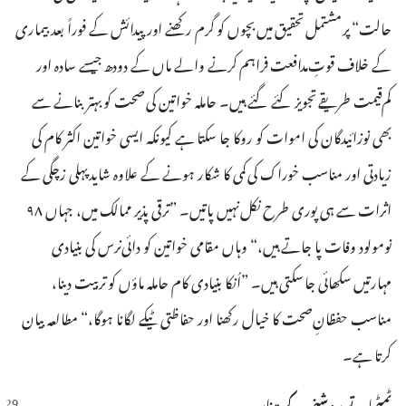
حالت“‏ پر مشتمل تحقیق میں بچوں کو گرم رکھنے اور پیدائش کے فوراً بعد بیماری
کے خلاف قوتِ‌مدافعت فراہم کرنے والے ماں کے دودھ جیسے سادہ اور
کم‌قیمت طریقے تجویز کئے گئے ہیں۔‏ حاملہ خواتین کی صحت کو بہتر بنانے سے
بھی نوزائیدگان کی اموات کو روکا جا سکتا ہے کیونکہ ایسی خواتین اکثر کام کی
زیادتی اور مناسب خوراک کی کمی کا شکار ہونے کے علاوہ شاید پہلی زچگی کے
اثرات سے ہی پوری طرح نکل نہیں پاتیں۔‏ ”‏ترقی پذیر ممالک میں،‏ جہاں ۹۸
نومولود وفات پا جاتے ہیں،‏“‏ وہاں مقامی خواتین کو دائی‌نرس کی بنیادی
مہارتیں سکھائی جا سکتی ہیں۔‏ ”‏اُنکا بنیادی کام حاملہ ماؤں کو تربیت دینا،‏
مناسب حفظانِ‌صحت کا خیال رکھنا اور حفاظتی ٹیکے لگانا ہوگا،‏“‏ مطالعہ بیان
کرتا ہے۔‏
ٹمٹماتے روشنی کے مینار