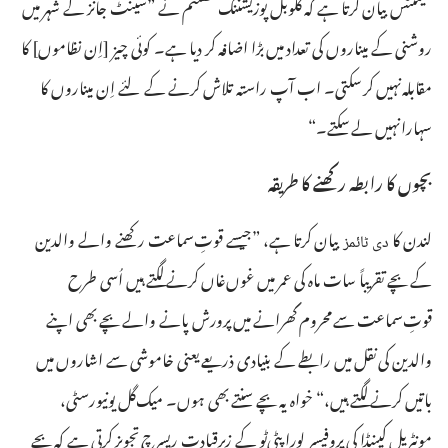
کلیمنٹس بیان کرتا ہے کہ گلوبل پوزیشننگ سسٹم نے ”‏سینٹ جانز کے شہر میں
روشنی کے میناروں کی تعداد میں بڑا اضافہ کر دیا ہے۔‏ کوئی چیز [‏اِن نظاموں]‏ کا
مقابلہ نہیں کر سکتی۔‏ اب آپ راستہ تلاش کرنے کے لئے اِن میناروں کا
سہارا نہیں لے سکتے۔‏“‏
بچوں کا رابطہ رکھنے کا طریقہ
لندن کا
بیان کرتا ہے،‏ ”‏جیسے قوتِ‌سماعت رکھنے والے والدین
دی ٹائمز
کے بچے تقریباً سات ماہ کی عمر میں غوں‌غاں کرنے لگتے ہیں اُسی طرح
قوتِ‌سماعت سے محروم گھرانے میں پرورش پانے والے بچے بھی اپنے
والدین کی نقل میں رابطے کے بنیادی ذریعے یعنی خاموشی سے اشاروں میں
باتیں کرنے لگتے ہیں،‏“‏ خواہ یہ بچے سنتے بھی ہوں۔‏ میک‌گل یونیورسٹی،‏
مونٹریل کینیڈا کی پروفیسر لورا پٹی‌ٹو کے زیرِقیادت ریسرچ تجویز کرتی ہے کہ بچے