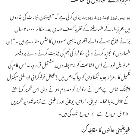
بیان کرتی ہے کہ ”‏جیوڈیئن ڈیزرٹ کی غاروں
یو.‏ایس.‏نیوز اینڈ ورلڈ رپورٹ
میں بحرِمُردار کے طومار ملنے کے تقریباً نصف صدی بعد،‏ سکالر ۰۰۰،‏۲ سال
پُرانے شائع ہونے والے آخری مذہبی مسودوں کا جشن منا رہے ہیں۔‏“‏ اِن
طوماروں کا تجزیہ کرنے والی سکالرز کی ٹیم کی قیادت کرنے والے پروفیسر
عمانوایل ٹوو نے اس اشاعت کو ۳۷ جِلدوں پر مشتمل قرار دیا۔‏ اس کام کی
تکمیل کا اعزاز جدید ٹیکنالوجی کو دیا گیا جس میں ڈیجیٹل فوٹوگرافی اور ملٹی‌سپکٹرل
ایمجنگ شامل ہے جس نے سکالرز کو معدوم ہونے والی اس تحریر کو پڑھنے
کے قابل بنایا تھا۔‏ عبرانی،‏ ارامی،‏ یونانی اور لاطینی سے ترجمہ‌شُدہ یہ تحریریں
۲۵۰ ق.‏س.‏ع.‏ سے ۷۰ س.‏ع.‏ تک کی ہیں۔‏
غیریقینی حالتوں کا مقابلہ کرنا