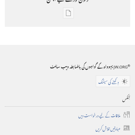
ڈاؤن‌
لوڈ
کرنے
کے
®
JW.ORG
یہوواہ کے گواہوں کی باضابطہ ویب سائٹ
لیے
آپشن
دِکھنے کی سیٹنگ
جاگو!
لِنکس
اکتوبر 8،
ملاقات کے لیے درخواست دیں
عبادتیں تلاش کریں
(‏نئی