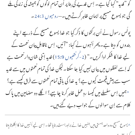
کو ”‏فدیہ“‏ کہا گیا ہے۔‏ اِس فدیے کی بِنا پر اُن تمام لوگوں کو ہمیشہ کی زندگی ملے
گی جو یسوع مسیح پر ایمان ظاہر کرتے ہیں۔‏—‏
رومیوں 3:‏24
‏۔‏
پولُس رسول نے اُن برکتوں کا ذکر کِیا جو خدا یسوع مسیح کے ذریعے اپنے
بندوں کو دیتا ہے۔‏ پھر اُنہوں نے کہا:‏ ”‏آئیں،‏ اِس ناقابلِ‌بیان نعمت کے
لیے خدا کا شکر ادا کریں۔‏“‏ (‏
2-‏کُرنتھیوں 9:‏15
‏)‏ فدیہ اِتنی شان‌دار نعمت ہے
کہ اِسے لفظوں میں بیان نہیں کِیا جا سکتا۔‏ لیکن خدا کی تمام نعمتوں میں سے فدیہ
سب سے بیش‌قیمت کیوں ہے؟‏ یہ خدا کی باقی تمام نعمتوں سے فرق کیسے ہے؟‏
ہمیں اِس سلسلے میں کیسا ردِعمل ظاہر کرنا چاہیے؟‏ اگلے دو مضامین میں پاک
*
کلام سے اِن سوالوں کے جواب دیے گئے ہیں۔‏
^
یسوع مسیح وہ واحد ہستی ہیں جنہیں خدا نے براہِ‌راست بنایا تھا۔‏ اِسی لیے اُنہیں خدا کا اِکلوتا بیٹا
کہا جاتا ہے۔‏