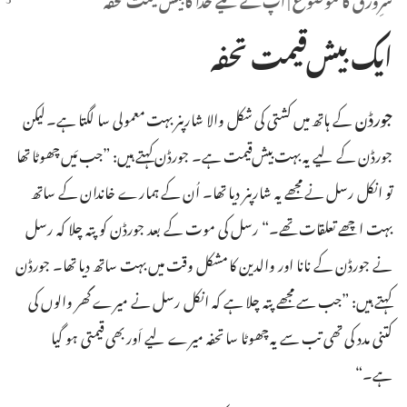
ایک بیش‌قیمت تحفہ
جورڈن
کے ہاتھ میں کشتی کی شکل والا شارپنر بہت معمولی سا لگتا ہے۔‏ لیکن
جورڈن کے لیے یہ بہت بیش‌قیمت ہے۔‏ جورڈن کہتے ہیں:‏ ”‏جب مَیں چھوٹا تھا
تو انکل رسل نے مجھے یہ شارپنر دیا تھا۔‏ اُن کے ہمارے خاندان کے ساتھ
بہت اچھے تعلقات تھے۔‏“‏ رسل کی موت کے بعد جورڈن کو پتہ چلا کہ رسل
نے جورڈن کے نانا اور والدین کا مشکل وقت میں بہت ساتھ دیا تھا۔‏ جورڈن
کہتے ہیں:‏ ”‏جب سے مجھے پتہ چلا ہے کہ انکل رسل نے میرے گھر والوں کی
کتنی مدد کی تھی تب سے یہ چھوٹا سا تحفہ میرے لیے اَور بھی قیمتی ہو گیا
ہے۔‏“‏