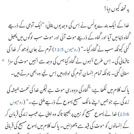
یہ تحفہ کیوں دیا؟‏
خدا کے ایک بندے پولُس نے اِس کی وجہ یوں بتائی:‏ ”‏ایک آدمی کے ذریعے
گُناہ دُنیا میں آیا اور گُناہ کے ذریعے موت آئی اور موت سب لوگوں میں پھیل
گئی کیونکہ سب نے گُناہ کِیا۔‏“‏ (‏
رومیوں 5:‏12
‏)‏ آدم نے جان بُوجھ کر خدا کی
نافرمانی کی۔‏ اِس طرح اُنہوں نے گُناہ
کِیا جس کی وجہ سے اُنہیں موت کی سزا
سنائی گئی۔‏ چونکہ تمام اِنسان آدم کی اولاد ہیں اِس لیے وہ بھی مرتے ہیں۔‏
پاک کلام میں لکھا ہے:‏ ”‏گُناہ کی مزدوری موت ہے لیکن خدا کی نعمت ہمیشہ کی
زندگی ہے جو ہمیں اپنے مالک مسیح یسوع کے ذریعے ملتی ہے۔‏“‏ (‏
رومیوں
6:‏23
‏)‏ خدا نے یسوع مسیح کو زمین پر بھیجا تاکہ وہ اپنی بےعیب زندگی قربان کر
کے اِنسانوں کو موت کی قید سے چھڑائیں۔‏ پاک کلام میں یسوع مسیح کی قربانی