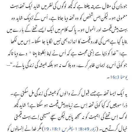
جورڈن کی مثال سے پتہ چلتا ہے کہ کچھ لوگوں کی نظر میں شاید ایک تحفہ بہت
معمولی ہو۔‏ لیکن جس شخص کو وہ تحفہ دیا جاتا ہے،‏ اُس کے نزدیک شاید وہ
بہت بیش‌قیمت اور انمول ہو۔‏ پاک کلام میں ایک ایسے تحفے کے بارے میں
بتایا گیا ہے جس کی قدروقیمت کا اندازہ بھی نہیں لگا‌یا جا سکتا۔‏ اِس میں لکھا
ہے:‏ ”‏خدا کو دُنیا سے اِتنی محبت ہے کہ اُس نے اپنا اِکلوتا بیٹا
دے دیا تاکہ
*
جو کوئی اُس پر ایمان ظاہر کرے،‏ وہ ہلا‌ک نہ ہو بلکہ ہمیشہ کی زندگی پائے۔‏“‏—‏
یوحنا 3:‏16
‏۔‏
یہ ایک ایسا تحفہ ہے جسے قبول کرنے والوں کو ہمیشہ کی زندگی مل سکتی ہے۔‏
ذرا سوچیں کہ کیا کوئی تحفہ اِس سے زیادہ بیش‌قیمت ہو سکتا ہے؟‏ شاید کچھ
لوگ اِس تحفے کی اہمیت کو نہ سمجھ پائیں لیکن سچے مسیحی اِسے بہت قیمتی
خیال کرتے ہیں۔‏ (‏
زبور 49:‏8؛‏
1-‏پطرس 1:‏18،‏ 19
‏)‏ مگر خدا نے اِنسانوں کو