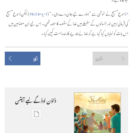
^
یسوع مسیح نے خوشی سے ”‏ہمارے لیے جان دے دی۔‏“‏ (‏
1-‏یوحنا 3:‏16
‏)‏ لیکن یسوع مسیح
کی قربانی زمین اور اِنسانوں کے سلسلے میں خدا کے مقصد کا حصہ تھی۔‏ اِس لیے اِن مضامین میں
اِس بات کو نمایاں کِیا گیا ہے کہ خدا نے فدیے کا بندوبست کیسے کِیا۔‏
پچھلا
اگلا
ڈاؤن‌ لوڈ کے لیے آپشن
ڈاؤن‌
لوڈ