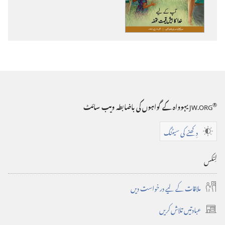
کرنے
کے
لیے
آپشن
مینارِنگہبانی
®
JW.ORG
یہوواہ کے گواہوں کی باضابطہ ویب سائٹ
آپ
دِکھنے کی سیٹنگ
کے
لیے
لِنکس
خدا
ملاقات کے لیے درخواست دیں
کا
عبادتیں تلاش کریں
بیش‌قیمت
(‏نئی