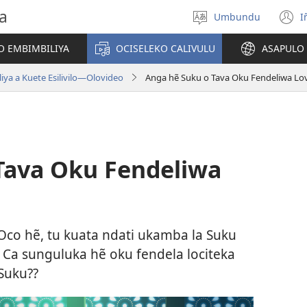
a
Umbundu
I
Select
(
language
o
O EMBIMBILIYA
OCISELEKO CALIVULU
ASAPULO
y
iya a Kuete Esilivilo—Olovideo
Anga hẽ Suku o Tava Oku Fendeliwa Lov
Tava Oku Fendeliwa
Oco hẽ, tu kuata ndati ukamba la Suku
 Ca sunguluka hẽ oku fendela lociteka
Suku??