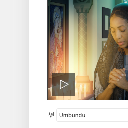
Lekisa
o
Nõla
elimi