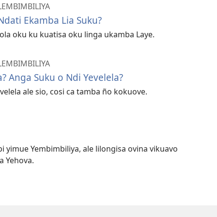
LEMBIMBILIYA
Ndati Ekamba Lia Suku?
ola oku ku kuatisa oku linga ukamba Laye.
LEMBIMBILIYA
la? Anga Suku o Ndi Yevelela?
evelela ale sio, cosi ca tamba ño kokuove.
pi yimue Yembimbiliya, ale lilongisa ovina vikuavo
a Yehova.