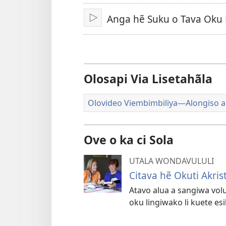
video
Anga hẽ Suku o Tava Oku 
Sika
Olosapi Via Lisetahãla
Olovideo Viembimbiliya—Alongiso a K
Ove o ka ci Sola
UTALA WONDAVULULI
Citava hẽ Okuti Akri
Atavo alua a sangiwa volu
oku lingiwako li kuete esil