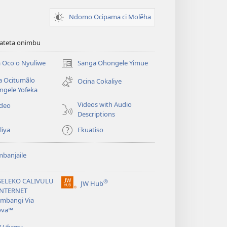
Ndomo Ocipama ci Molẽha
viateta onimbu
 Oco o Nyuliwe
Sanga Ohongele Yimue
(yikula
onjanela
a Ocitumãlo
Ocina Cokaliye
yokaliye)
ngele Yofeka
Videos with Audio
ideo
Descriptions
liya
Ekuatiso
banjaile
SELEKO CALIVULU
®
JW Hub
(yikula
INTERNET
onjanela
mbangi Via
yokaliye)
ova™