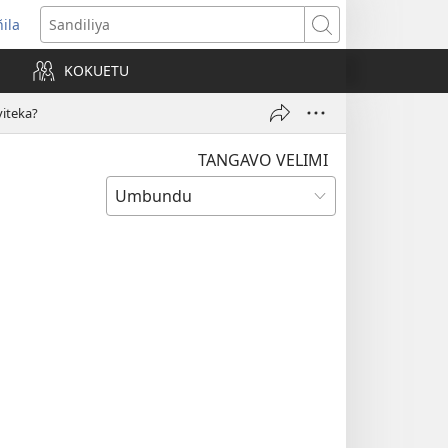
ñila
yikula
Sandiliya
njanela
KOKUETU
okaliye)
iteka?
TANGAVO VELIMI