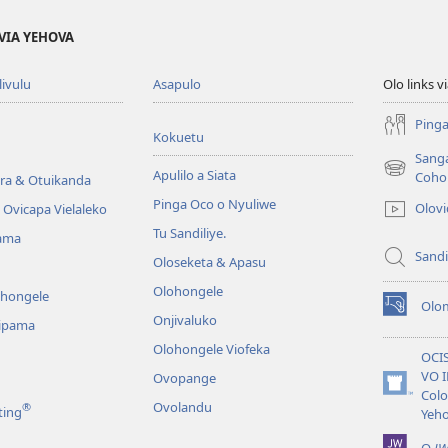
VIA YEHOVA
livulu
Asapulo
Olo links 
Pinga
Kokuetu
Sang
Apulilo a Siata
(yikula
Coho
ra & Otuikanda
onjanela
Pinga Oco o Nyuliwe
Olov
Ovicapa Vielaleko
yokaliye)
Tu Sandiliye.
ama
Sandi
Oloseketa & Apasu
Olohongele
ohongele
Olom
(yikula
Onjivaluko
ipama
onjanela
Olohongele Viofeka
yokaliye)
OCI
VO 
Ovopange
(yikula
Colo
Ovolandu
®
ting
onjanela
Yeh
yokaliye)