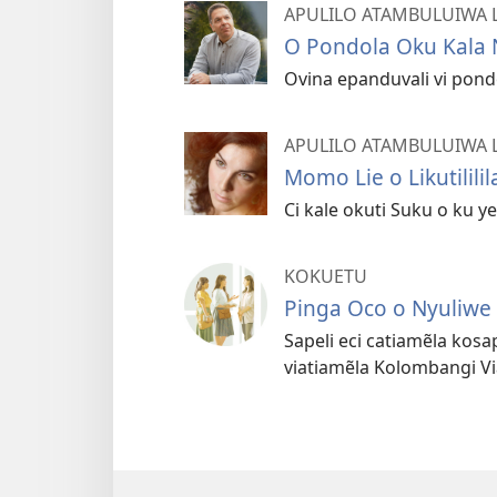
APULILO ATAMBULUIWA 
O Pondola Oku Kala 
Ovina epanduvali vi pond
APULILO ATAMBULUIWA 
Momo Lie o Likutilili
Ci kale okuti Suku o ku y
KOKUETU
Pinga Oco o Nyuliwe
Sapeli eci catiamẽla kosa
viatiamẽla Kolombangi Vi