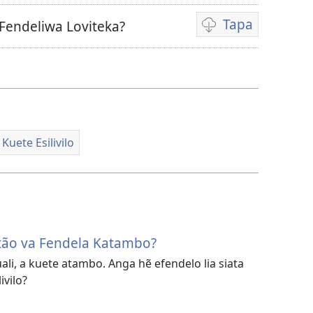
Tapa
Fendeliwa Loviteka?
Video
download
options
uete Esilivilo
stão va Fendela Katambo?
ali, a kuete atambo. Anga hẽ efendelo lia siata
ivilo?