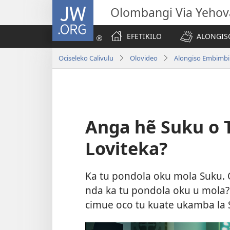
JW.ORG
Olombangi Via Yehov
EFETIKILO
ALONGIS
Ociseleko Calivulu
Olovideo
Alongiso Embimbil
Anga hẽ Suku o 
Loviteka?
Ka tu pondola oku mola Suku. 
nda ka tu pondola oku u mola?
cimue oco tu kuate ukamba la 