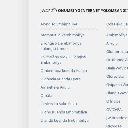
®
JW.ORG
/ ONUMBI YO INTERNET YOLOMBANGI 
Alongiso Embimbiliya
Ociseleko Ca
Atambululo Vembimbiliya
Ambimbiliya
Elilongiso Liembimbiliya
Alivulu
Lulongisi Umue
Olombrochu
Ovimalẽho Vioku Lilongisa
Otuikanda & 
Embimbiliya
Ulala Wovip
Ombembua kuenda esanju
Olorevista
Olohuela Kuenda Epata
Ovipama Vi
Amalẽhe & Akulu
Ulandu Wov
Omãla
O Índice
Ekolelo ku Suku Suku
OVICAPA
Uloño Kuenda Embimbiliya
JW Broadcas
Ulandu kuenda Embimbiliya
Olovideo