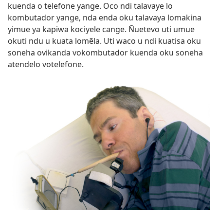
kuenda o telefone yange. Oco ndi talavaye lo
kombutador yange, nda enda oku talavaya lomakina
yimue ya kapiwa kociyele cange. Ñuetevo uti umue
okuti ndu u kuata lomẽla. Uti waco u ndi kuatisa oku
soneha ovikanda vokombutador kuenda oku soneha
atendelo votelefone.