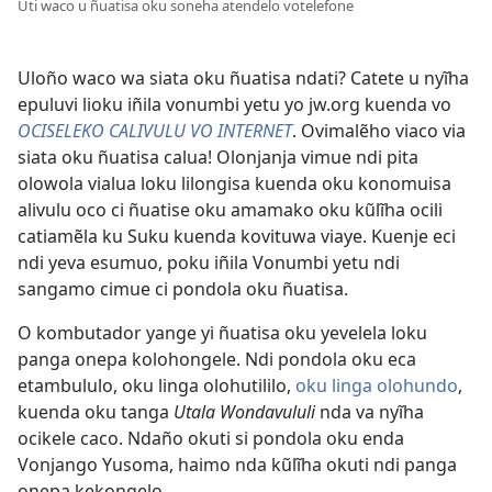
Uti waco u ñuatisa oku soneha atendelo votelefone
Uloño waco wa siata oku ñuatisa ndati? Catete u nyĩha
epuluvi lioku iñila vonumbi yetu yo jw.org kuenda vo
OCISELEKO CALIVULU VO INTERNET
. Ovimalẽho viaco via
siata oku ñuatisa calua! Olonjanja vimue ndi pita
olowola vialua loku lilongisa kuenda oku konomuisa
alivulu oco ci ñuatise oku amamako oku kũlĩha ocili
catiamẽla ku Suku kuenda kovituwa viaye. Kuenje eci
ndi yeva esumuo, poku iñila Vonumbi yetu ndi
sangamo cimue ci pondola oku ñuatisa.
O kombutador yange yi ñuatisa oku yevelela loku
panga onepa kolohongele. Ndi pondola oku eca
etambululo, oku linga olohutililo,
oku linga olohundo
,
kuenda oku tanga
Utala Wondavululi
nda va nyĩha
ocikele caco. Ndaño okuti si pondola oku enda
Vonjango Yusoma, haimo nda kũlĩha okuti ndi panga
onepa kekongelo.