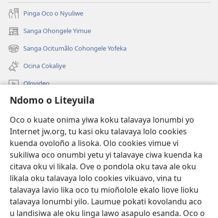
Pinga Oco o Nyuliwe
Sanga Ohongele Yimue
(yikula
onjanela
Sanga Ocitumãlo Cohongele Yofeka
(yikula
yokaliye)
onjanela
Ocina Cokaliye
yokaliye)
Olovideo
Ndomo o Liteyuila
Videos with Audio Descriptions
Sandiliya
Oco o kuate onima yiwa koku talavaya lonumbi yo
Internet jw.org, tu kasi oku talavaya lolo cookies
Ekuatiso
kuenda ovoloño a lisoka. Olo cookies vimue vi
sukiliwa oco onumbi yetu yi talavaye ciwa kuenda ka
Olombanjaile
(yikula
citava oku vi likala. Ove o pondola oku tava ale oku
onjanela
likala oku talavaya lolo cookies vikuavo, vina tu
yokaliye)
OCISELEKO CALIVULU VO INTERNET Colombangi Via
talavaya lavio lika oco tu mioñolole ekalo liove lioku
(yikula
Yehova™
talavaya lonumbi yilo. Laumue pokati kovolandu aco
onjanela
®
JW Hub
u landisiwa ale oku linga lawo asapulo esanda. Oco o
yokaliye)
(yikula