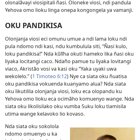
olonalãvayi viosipitali ñasi. Oloneke viosi, ndi pandula
Yehova omo lioku linga onepa kongongela ya vamanji.
OKU PANDIKISA
Olonjanja viosi eci omunu umue a ndi lama loku ndi
pula ndomo ndi kasi, ndu kumbulula siti, “Ñasi kulo,
loku pandikisa!” Nda kũlĩha okuti hameko lika ñasi oku
liyaka locitangi caco. Ndaño pamue tu liyaka lovitangi
viaco, Akristão vosi va kasi oku “Yaka uyaki uwa
wekolelo.” (
1 Timoteo 6:12
) Nye ca siata oku ñuatisa
oku pandikisa vokuenda kuanyamo alua? Nda siata
oku likutilila olonjanja viosi, loku eca olopandu ku
Yehova omo lioku eca ocimãho komuenyo wange. Nda
siata oku likolisilako oku vumba Suku loku tiamisila
utima wange kelavoko lio kovaso.
Nda siata oku sokolola
ndomo omuenyo u ka