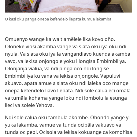
O kasi oku panga onepa kefendelo liepata kumue lakamba
Omuenyo wange ka wa tiamẽlele lika kovoloño.
Oloneke viosi akamba vange va siata oku iya oku ndi
nyula. Va siata oku iya la vangandiavo kuenda akamba
vavo, va lekisa onjongole yoku lilongisa Embimbiliya.
Olonjanja vialua, va ndi pinga oco ndi longise
Embimbiliya ku vana va lekisa onjongole. Vapuluvi
akuavo, apata amue a siata oku ndi laleka oco mange
onepa kefendelo liavo liepata. Ndi sole calua eci omãla
va tumãla kohama yange loku ndi lomboluila esunga
lieci va solele Yehova.
Ndi sole calua oku tambula akombe. Ohondo yange yi
yuka lakamba, vamue va tunda ocipãla vakuavo va
tunda ocipepi. Ocisola va lekisa kokuange ca komohĩsa