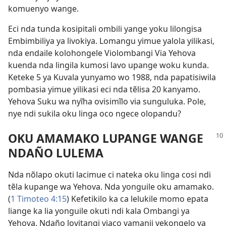
komuenyo wange.
Eci nda tunda kosipitali ombili yange yoku lilongisa
Embimbiliya ya livokiya. Lomangu yimue yalola yilikasi,
nda endaile kolohongele Violombangi Via Yehova
kuenda nda lingila kumosi lavo upange woku kunda.
Keteke 5 ya Kuvala yunyamo wo 1988, nda papatisiwila
pombasia yimue yilikasi eci nda tẽlisa 20 kanyamo.
Yehova Suku wa nyĩha ovisimĩlo via sunguluka. Pole,
nye ndi sukila oku linga oco ngece olopandu?
OKU AMAMAKO LUPANGE WANGE
NDAÑO LULEMA
Nda nõlapo okuti lacimue ci nateka oku linga cosi ndi
tẽla kupange wa Yehova. Nda yonguile oku amamako.
(
1 Timoteo 4:15
) Kefetikilo ka ca lelukile momo epata
liange ka lia yonguile okuti ndi kala Ombangi ya
Yehova. Ndaño lovitangi viaco vamanji vekongelo va