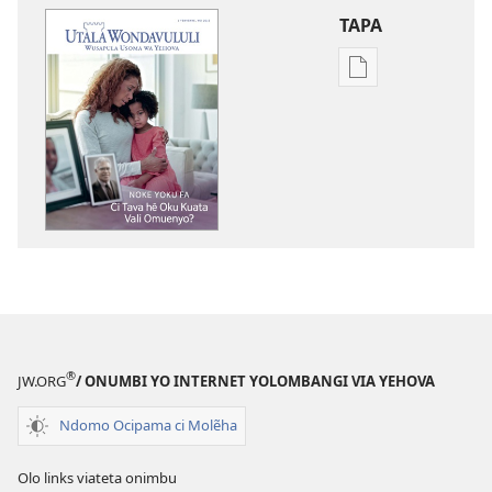
TAPA
Publication
download
options
UTALA
WONDAVULULI
Noke
Yoku
fa
—
ci
Tava
hẽ
®
JW.ORG
/ ONUMBI YO INTERNET YOLOMBANGI VIA YEHOVA
Oku
Kuata
Ndomo Ocipama ci Molẽha
Vali
Omuenyo?
Olo links viateta onimbu