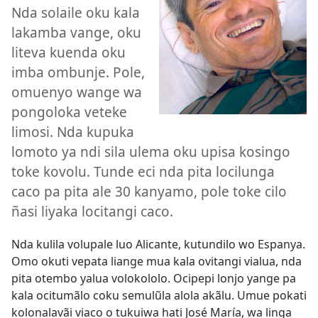
Nda solaile oku kala
lakamba vange, oku
liteva kuenda oku
imba ombunje. Pole,
omuenyo wange wa
pongoloka veteke
limosi. Nda kupuka
lomoto ya ndi sila ulema oku upisa kosingo
toke kovolu. Tunde eci nda pita locilunga
caco pa pita ale 30 kanyamo, pole toke cilo
ñasi liyaka locitangi caco.
Nda kulila volupale luo Alicante, kutundilo wo Espanya.
Omo okuti vepata liange mua kala ovitangi vialua, nda
pita otembo yalua volokololo. Ocipepi lonjo yange pa
kala ocitumãlo coku semulũla alola akãlu. Umue pokati
kolonalavãi viaco o tukuiwa hati José María, wa linga