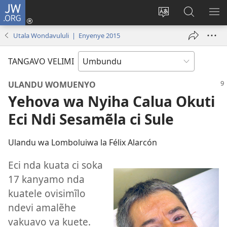
JW.ORG
Iñila
(yikula
Change
Sandiliya
LEK
onjanela
site
vo
PO
Utala Wondavululi | Enyenye 2015
yokaliye)
language
JW.ORG
YIK
TANGAVO VELIMI
ULANDU WOMUENYO
Yehova wa Nyiha Calua Okuti
Eci Ndi Sesamẽla ci Sule
Ulandu wa Lomboluiwa la Félix Alarcón
Eci nda kuata ci soka
17 kanyamo nda
kuatele ovisimĩlo
ndevi amalẽhe
vakuavo va kuete.