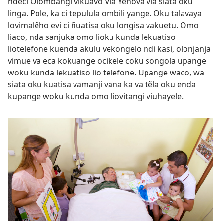
ndeci Olombangi vikuavo Via Yehova via siata oku
linga. Pole, ka ci tepulula ombili yange. Oku talavaya
lovimalẽho evi ci ñuatisa oku longisa vakuetu. Omo
liaco, nda sanjuka omo lioku kunda lekuatiso
liotelefone kuenda akulu vekongelo ndi kasi, olonjanja
vimue va eca kokuange ocikele coku songola upange
woku kunda lekuatiso lio telefone. Upange waco, wa
siata oku kuatisa vamanji vana ka va tẽla oku enda
kupange woku kunda omo liovitangi viuhayele.