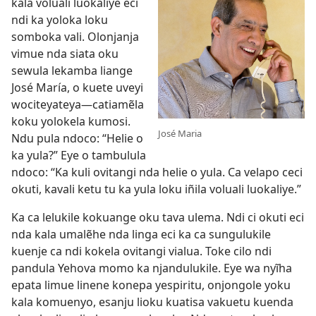
kala voluali luokaliye eci
ndi ka yoloka loku
somboka vali. Olonjanja
vimue nda siata oku
sewula lekamba liange
José María, o kuete uveyi
wociteyateya—catiamẽla
koku yolokela kumosi.
José Maria
Ndu pula ndoco: “Helie o
ka yula?” Eye o tambulula
ndoco: “Ka kuli ovitangi nda helie o yula. Ca velapo ceci
okuti, kavali ketu tu ka yula loku iñila voluali luokaliye.”
Ka ca lelukile kokuange oku tava ulema. Ndi ci okuti eci
nda kala umalẽhe nda linga eci ka ca sungulukile
kuenje ca ndi kokela ovitangi vialua. Toke cilo ndi
pandula Yehova momo ka njandulukile. Eye wa nyĩha
epata limue linene konepa yespiritu, onjongole yoku
kala komuenyo, esanju lioku kuatisa vakuetu kuenda