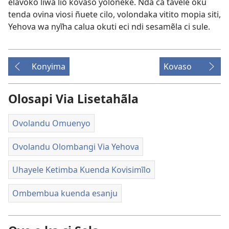
elavoko liwa lio kovaso yoloneke. Nda ca tavele oku
tenda ovina viosi ñuete cilo, volondaka vitito mopia siti,
Yehova wa nyĩha calua okuti eci ndi sesamẽla ci sule.
Konyima
Kovaso
Olosapi Via Lisetahãla
Ovolandu Omuenyo
Ovolandu Olombangi Via Yehova
Uhayele Ketimba Kuenda Kovisimĩlo
Ombembua kuenda esanju