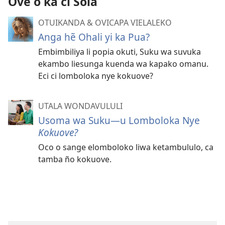
Ove o ka ci Sola
OTUIKANDA & OVICAPA VIELALEKO
Anga hẽ Ohali yi ka Pua?
Embimbiliya li popia okuti, Suku wa suvuka
ekambo liesunga kuenda wa kapako omanu.
Eci ci lomboloka nye kokuove?
UTALA WONDAVULULI
Usoma wa Suku
—u Lomboloka Nye
Kokuove?
Oco o sange elomboloko liwa ketambululo, ca
tamba ño kokuove.