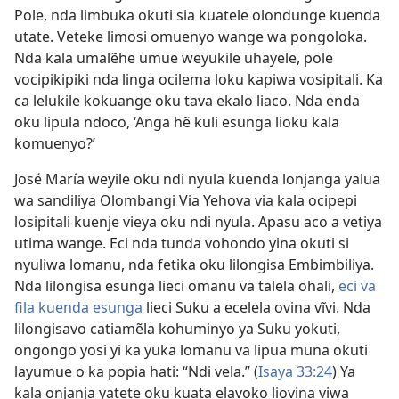
Pole, nda limbuka okuti sia kuatele olondunge kuenda
utate. Veteke limosi omuenyo wange wa pongoloka.
Nda kala umalẽhe umue weyukile uhayele, pole
vocipikipiki nda linga ocilema loku kapiwa vosipitali. Ka
ca lelukile kokuange oku tava ekalo liaco. Nda enda
oku lipula ndoco, ‘Anga hẽ kuli esunga lioku kala
komuenyo?’
José María weyile oku ndi nyula kuenda lonjanga yalua
wa sandiliya Olombangi Via Yehova via kala ocipepi
losipitali kuenje vieya oku ndi nyula. Apasu aco a vetiya
utima wange. Eci nda tunda vohondo yina okuti si
nyuliwa lomanu, nda fetika oku lilongisa Embimbiliya.
Nda lilongisa esunga lieci omanu va talela ohali,
eci va
fila kuenda esunga
lieci Suku a ecelela ovina vĩvi. Nda
lilongisavo catiamẽla kohuminyo ya Suku yokuti,
ongongo yosi yi ka yuka lomanu va lipua muna okuti
layumue o ka popia hati: “Ndi vela.” (
Isaya 33:24
) Ya
kala onjanja yatete oku kuata elavoko liovina viwa