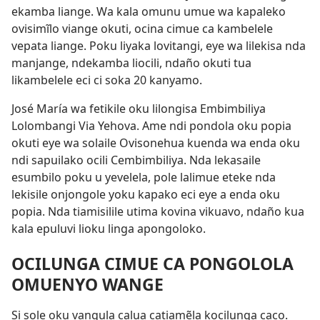
ekamba liange. Wa kala omunu umue wa kapaleko
ovisimĩlo viange okuti, ocina cimue ca kambelele
vepata liange. Poku liyaka lovitangi, eye wa lilekisa nda
manjange, ndekamba liocili, ndaño okuti tua
likambelele eci ci soka 20 kanyamo.
José María wa fetikile oku lilongisa Embimbiliya
Lolombangi Via Yehova. Ame ndi pondola oku popia
okuti eye wa solaile Ovisonehua kuenda wa enda oku
ndi sapuilako ocili Cembimbiliya. Nda lekasaile
esumbilo poku u yevelela, pole lalimue eteke nda
lekisile onjongole yoku kapako eci eye a enda oku
popia. Nda tiamisilile utima kovina vikuavo, ndaño kua
kala epuluvi lioku linga apongoloko.
OCILUNGA CIMUE CA PONGOLOLA
OMUENYO WANGE
Si sole oku vangula calua catiamẽla kocilunga caco.