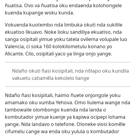
ñuatisa. Ovo va ñuatisa oku endaenda kolohongele
kuenda kupange woku kunda.
Vokuenda kuotembo nda limbuka okuti nda sukilile
ekuatiso likuavo. Noke lioku sandiliya ekuatiso, nda
sanga osipitali yimue yoku tatela ovilema volupale luo
Valencia, ci soka 160 kolokilometulu konano yo
Alicante. Cilo, osipitali yaco ya linga onjo yange.
Ndaño okuti ñasi kosipitali, nda nõlapo oku kundila
vakuetu catiamẽla kekolelo liange
Ndaño ñasi kosipitali, haimo ñuete onjongole yoku
amamako oku vumba Yehova. Omo liulema wange nda
tambowaile olombongo kuenda nda landa o
kombutador yimue kuenje ya kapiwa ocipepi lohama
yange. Nda landavo o telefone. Oloneke viosi komẽle
cifumelu cange wa enda oku yulula o kombutador