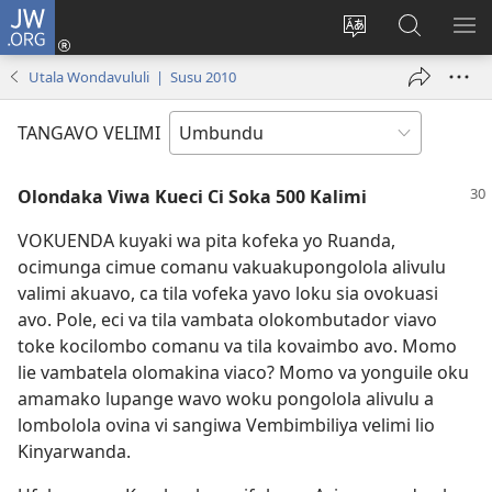
JW.ORG
Iñila
(yikula
Change
Sandiliya
LEK
onjanela
site
vo
PO
Utala Wondavululi | Susu 2010
yokaliye)
language
JW.ORG
YIK
TANGAVO VELIMI
Olondaka Viwa Kueci Ci Soka 500 Kalimi
VOKUENDA kuyaki wa pita kofeka yo Ruanda,
ocimunga cimue comanu vakuakupongolola alivulu
valimi akuavo, ca tila vofeka yavo loku sia ovokuasi
avo. Pole, eci va tila vambata olokombutador viavo
toke kocilombo comanu va tila kovaimbo avo. Momo
lie vambatela olomakina viaco? Momo va yonguile oku
amamako lupange wavo woku pongolola alivulu a
lombolola ovina vi sangiwa Vembimbiliya velimi lio
Kinyarwanda.