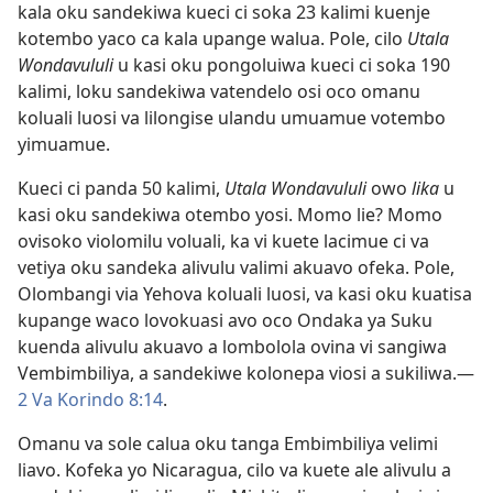
kala oku sandekiwa kueci ci soka 23 kalimi kuenje
kotembo yaco ca kala upange walua. Pole, cilo
Utala
Wondavululi
u kasi oku pongoluiwa kueci ci soka 190
kalimi, loku sandekiwa vatendelo osi oco omanu
koluali luosi va lilongise ulandu umuamue votembo
yimuamue.
Kueci ci panda 50 kalimi,
Utala Wondavululi
owo
lika
u
kasi oku sandekiwa otembo yosi. Momo lie? Momo
ovisoko violomilu voluali, ka vi kuete lacimue ci va
vetiya oku sandeka alivulu valimi akuavo ofeka. Pole,
Olombangi via Yehova koluali luosi, va kasi oku kuatisa
kupange waco lovokuasi avo oco Ondaka ya Suku
kuenda alivulu akuavo a lombolola ovina vi sangiwa
Vembimbiliya, a sandekiwe kolonepa viosi a sukiliwa.—
2 Va Korindo 8:14
.
Omanu va sole calua oku tanga Embimbiliya velimi
liavo. Kofeka yo Nicaragua, cilo va kuete ale alivulu a