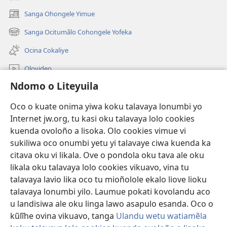
Sanga Ohongele Yimue
(yikula
onjanela
Sanga Ocitumãlo Cohongele Yofeka
(yikula
yokaliye)
onjanela
Ocina Cokaliye
yokaliye)
Olovideo
Ndomo o Liteyuila
Videos with Audio Descriptions
Sandiliya
Oco o kuate onima yiwa koku talavaya lonumbi yo
Internet jw.org, tu kasi oku talavaya lolo cookies
Ekuatiso
kuenda ovoloño a lisoka. Olo cookies vimue vi
sukiliwa oco onumbi yetu yi talavaye ciwa kuenda ka
Olombanjaile
(yikula
citava oku vi likala. Ove o pondola oku tava ale oku
onjanela
likala oku talavaya lolo cookies vikuavo, vina tu
yokaliye)
OCISELEKO CALIVULU VO INTERNET Colombangi Via
talavaya lavio lika oco tu mioñolole ekalo liove lioku
(yikula
Yehova™
talavaya lonumbi yilo. Laumue pokati kovolandu aco
onjanela
®
JW Hub
yokaliye)
u landisiwa ale oku linga lawo asapulo esanda. Oco o
(yikula
kũlĩhe ovina vikuavo, tanga
Ulandu wetu watiamẽla
onjanela
O
JW Library
yokaliye)