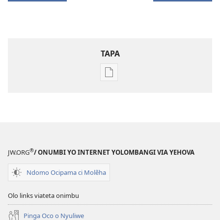
TAPA
Publication
download
options
UTALA
WONDAVULULI
Susu
2010
®
JW.ORG
/ ONUMBI YO INTERNET YOLOMBANGI VIA YEHOVA
Ndomo Ocipama ci Molẽha
Olo links viateta onimbu
Pinga Oco o Nyuliwe