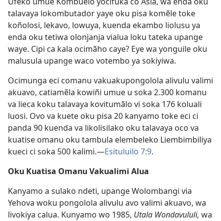
Ufeko umue Kombuelo yocifuka co Asia, wa enda oku
talavaya lokombutador yaye oku pisa komẽle toke
koñolosi, lekavo, lowuya, kuenda ekambo liolusu ya
enda oku tetiwa olonjanja vialua loku tateka upange
waye. Cipi ca kala ocimãho caye? Eye wa yonguile oku
malusula upange waco votembo ya sokiyiwa.
Ocimunga eci comanu vakuakupongolola alivulu valimi
akuavo, catiamẽla kowiñi umue u soka 2.300 komanu
va lieca koku talavaya kovitumãlo vi soka 176 koluali
luosi. Ovo va kuete oku pisa 20 kanyamo toke eci ci
panda 90 kuenda va likolisilako oku talavaya oco va
kuatise omanu oku tambula elembeleko Liembimbiliya
kueci ci soka 500 kalimi.—
Esituluilo 7:9
.
Oku Kuatisa Omanu Vakualimi Alua
Kanyamo a sulako ndeti, upange Wolombangi via
Yehova woku pongolola alivulu avo valimi akuavo, wa
livokiya calua. Kunyamo wo 1985,
Utala Wondavululi,
wa