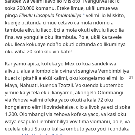
sandekiwa velimi liavo lio Miskito li vanguiwa leci ci
soka 200.000 komanu. Eteke limue, ukãi umue wa
pinga
Elivulu Liasapulo Embimbiliya
velimi lio Miskito,
a
kuenje ocitunda cimue cetavo ca mola ndomo a
tambula elivulu liaco. Eci a mola okuti elivulu liaco lia
fina, wa yonguile oku litambula. Pole, ukãi ka tavele
oku lieca kokuaye ndaño okuti ocitunda co likuminya
oku wĩha 20 kolokilu vio kafe!
Kanyamo apita, kofeka yo Mexico kua sandekiwa
alivulu alua a lombolola ovina vi sangiwa Vembimbiliya
kueci ci pitahãla ekũi kalimi, oku kongelamo
elimi lio
Maya, Nahuatl, kuenda Tzotzil. Vokuenda kuotembo
yimue ka yi tẽla ekũi lianyamo, akongelo Olombangi
via Yehova valimi ofeka yaco okuti a kala 72 oku
kongelamo elimi liovindekaise, cilo a livokiya eci ci soka
1.200. Olombangi via Yehova kofeka yaco, va kasi oku
waya esapulo Liembimbiliya vovitima viomanu, pole, va
ecelela okuti Suku o kulisa ombuto yaco yocili condaka