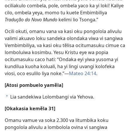
ociliakulo combela, pole, ombela yaco ka yi loki! Kaliye
cilo, ombela yeya, momo tu kuete Embimbiliya
Tradução do Novo Mundo
kelimi lio Tsonga.”
Ocili okuti, omanu vana va kasi oku pongolola alivulu
valimi akuavo loku sandeka olondaka viwa vi sangiwa
Vembimbiliya, va kasi oku tẽlisa ocitumasuku cimue ca
lomboluiwa kosimbu. Yesu Kristu eye wa popia
ocitumasuku caco hati: “Ondaka eyi yiwa yusoma yi
kundilua kuoha koluali, ha yi lingi uvangi kolofeka
viosi, oco esulilo liya noke.”—
Mateo 24:14
.
[Atosi pombuelo yamẽla]
Lia sandekiwa Lolombangi via Yehova.
a
[Okakasia kemẽla 31]
Omanu vamue va soka 2.300 va litumbika koku
pongolola alivulu a lombolola ovina vi sangiwa