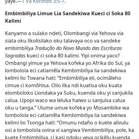
yaye.—
1 Va Korindo 3:5-7
.
Embimbiliya Limue Lia Sandekiwa Kueci ci Soka 80
Kalimi
Kanyamo a sulako ndeti, Olombangi via Yehova via
siata oku likolisilako oku talavaya oco va sandeke
embimbiliya
Tradução do Novo Mundo das Escrituras
Sagradas
kueci ci soka 80 kalimi. Yipi onima yaco?
Ombangi yimue ya Yehova kofeka yo Afrika do Sul, ya
lombolola eci catiamẽla Kembimbiliya lia sandekiwa
kelimi lio Tswana hati: “Embimbiliya eli, ocimãleho
cimue ci komõhisa. Olio lika ndi kuatisa oku kuata
elomboloko Liondaka ya Suku, kuenda oku yi sanjukila
calua. Upopi waco wa leluka haiwo u sanjuisa calua
oku u tanga.” Ulume umue kofeka yo Mosambike wa
lombolola eci catiamẽla Kembimbiliya lia sandekiwa
kelimi lio Tsonga hati: “Omunu ndaño o kuete alivulu
osi a lombolola ovina vi sangiwa Vembimbiliya, pole, ka
kuete Embimbiliya, ci kasi ndoku yeva ocikẽlu kuenda