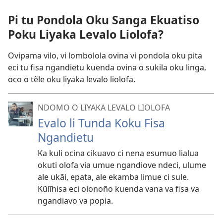
Pi tu Pondola Oku Sanga Ekuatiso
Poku Liyaka Levalo Liolofa?
Ovipama vilo, vi lombolola ovina vi pondola oku pita
eci tu fisa ngandietu kuenda ovina o sukila oku linga,
oco o tẽle oku liyaka levalo liolofa.
NDOMO O LIYAKA LEVALO LIOLOFA
Evalo li Tunda Koku Fisa
Ngandietu
Ka kuli ocina cikuavo ci nena esumuo lialua
okuti olofa via umue ngandiove ndeci, ulume
ale ukãi, epata, ale ekamba limue ci sule.
Kũlĩhisa eci olonoño kuenda vana va fisa va
ngandiavo va popia.