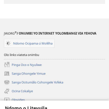
Liyaka
Levalo
Liolofa
®
JW.ORG
/ ONUMBI YO INTERNET YOLOMBANGI VIA YEHOVA
Ndomo Ocipama ci Molẽha
Olo links viateta onimbu
Pinga Oco o Nyuliwe
Sanga Ohongele Yimue
(yikula
onjanela
Sanga Ocitumãlo Cohongele Yofeka
(yikula
yokaliye)
onjanela
Ocina Cokaliye
yokaliye)
Olovideo
Ndomo o Liteyuila
Videos with Audio Descriptions