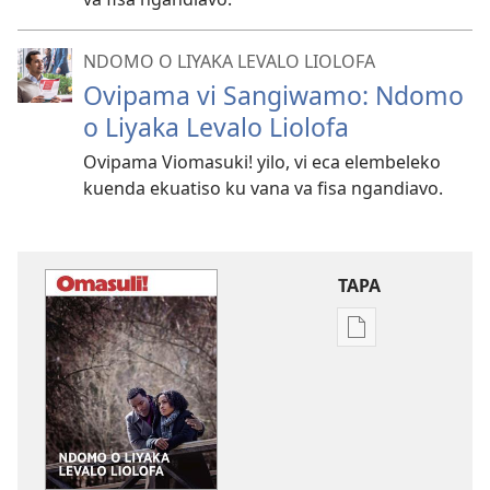
NDOMO O LIYAKA LEVALO LIOLOFA
Ovipama vi Sangiwamo: Ndomo
o Liyaka Levalo Liolofa
Ovipama Viomasuki! yilo, vi eca elembeleko
kuenda ekuatiso ku vana va fisa ngandiavo.
TAPA
Publication
download
options
OMASULI!
Ndomo
o