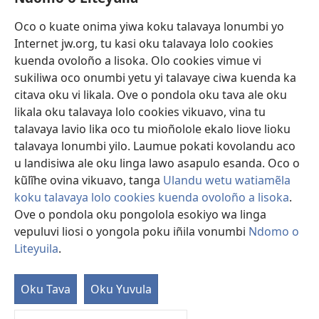
Sandiliya
Oco o kuate onima yiwa koku talavaya lonumbi yo
Internet jw.org, tu kasi oku talavaya lolo cookies
Ekuatiso
kuenda ovoloño a lisoka. Olo cookies vimue vi
sukiliwa oco onumbi yetu yi talavaye ciwa kuenda ka
Olombanjaile
(yikula
citava oku vi likala. Ove o pondola oku tava ale oku
onjanela
likala oku talavaya lolo cookies vikuavo, vina tu
yokaliye)
OCISELEKO CALIVULU VO INTERNET Colombangi Via
talavaya lavio lika oco tu mioñolole ekalo liove lioku
(yikula
Yehova™
talavaya lonumbi yilo. Laumue pokati kovolandu aco
onjanela
®
JW Hub
yokaliye)
u landisiwa ale oku linga lawo asapulo esanda. Oco o
(yikula
kũlĩhe ovina vikuavo, tanga
Ulandu wetu watiamẽla
onjanela
O
JW Library
yokaliye)
koku talavaya lolo cookies kuenda ovoloño a lisoka
.
Ove o pondola oku pongolola esokiyo wa linga
vepuluvi liosi o yongola poku iñila vonumbi
Ndomo o
Liteyuila
.
Copyright
© 2026 Watch Tower Bible and Tract Society of Pennsylvania.
ALUNGULO A VELAPO
|
OLONUMBI VOKU LITEYUILA
|
NDOMO O
Oku Tava
Oku Yuvula
LITEYUILA