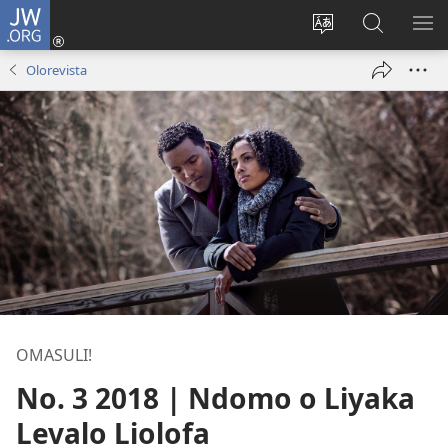
JW.ORG
Iñila
(yikula
Change
Sandiliya
LEK
onjanela
site
vo
PO
Olorevista
yokaliye)
language
JW.ORG
YIK
OMASULI!
No. 3 2018 | Ndomo o Liyaka
Levalo Liolofa