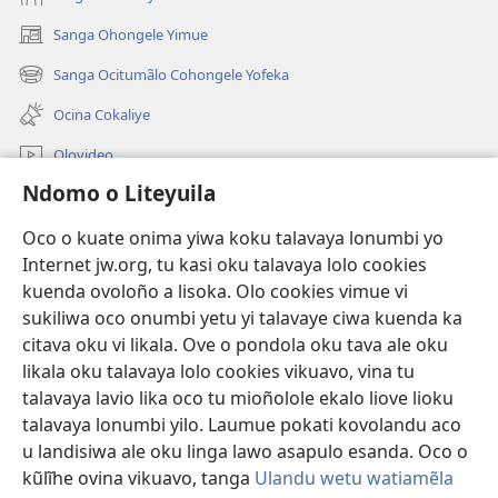
Sanga Ohongele Yimue
(yikula
onjanela
Sanga Ocitumãlo Cohongele Yofeka
(yikula
yokaliye)
onjanela
Ocina Cokaliye
yokaliye)
Olovideo
Ndomo o Liteyuila
Videos with Audio Descriptions
Sandiliya
Oco o kuate onima yiwa koku talavaya lonumbi yo
Internet jw.org, tu kasi oku talavaya lolo cookies
Ekuatiso
kuenda ovoloño a lisoka. Olo cookies vimue vi
sukiliwa oco onumbi yetu yi talavaye ciwa kuenda ka
Olombanjaile
(yikula
citava oku vi likala. Ove o pondola oku tava ale oku
onjanela
likala oku talavaya lolo cookies vikuavo, vina tu
yokaliye)
OCISELEKO CALIVULU VO INTERNET Colombangi Via
talavaya lavio lika oco tu mioñolole ekalo liove lioku
(yikula
Yehova™
talavaya lonumbi yilo. Laumue pokati kovolandu aco
onjanela
®
JW Hub
yokaliye)
u landisiwa ale oku linga lawo asapulo esanda. Oco o
(yikula
kũlĩhe ovina vikuavo, tanga
Ulandu wetu watiamẽla
onjanela
O
JW Library