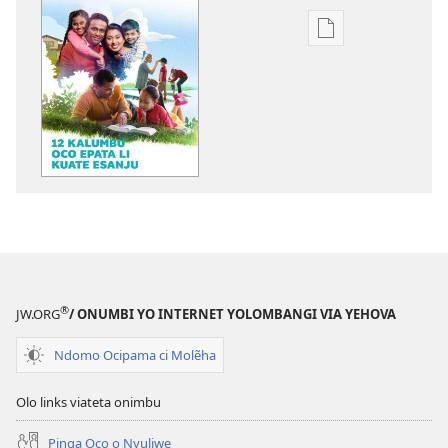
Publication
download
options
OMASULI!
12
Kalumbu
Oco
Epata
li
Kuate
Esanju
®
JW.ORG
/ ONUMBI YO INTERNET YOLOMBANGI VIA YEHOVA
Ndomo Ocipama ci Molẽha
Olo links viateta onimbu
Pinga Oco o Nyuliwe