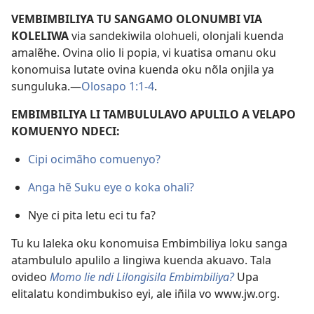
VEMBIMBILIYA TU SANGAMO OLONUMBI VIA
KOLELIWA
via sandekiwila olohueli, olonjali kuenda
amalẽhe. Ovina olio li popia, vi kuatisa omanu oku
konomuisa lutate ovina kuenda oku nõla onjila ya
sunguluka.—
Olosapo 1:1-4
.
EMBIMBILIYA LI TAMBULULAVO APULILO A VELAPO
KOMUENYO NDECI:
Cipi ocimãho comuenyo?
Anga hẽ Suku eye o koka ohali?
Nye ci pita letu eci tu fa?
Tu ku laleka oku konomuisa Embimbiliya loku sanga
atambululo apulilo a lingiwa kuenda akuavo. Tala
ovideo
Momo lie ndi Lilongisila Embimbiliya?
Upa
elitalatu kondimbukiso eyi, ale iñila vo www.jw.org.