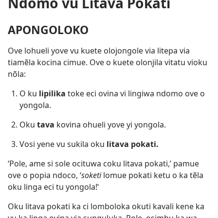
Ndomo vu Litava Pokati
APONGOLOKO
Ove lohueli yove vu kuete olojongole via litepa via
tiamẽla kocina cimue. Ove o kuete olonjila vitatu vioku
nõla:
O ku
lipilika
toke eci ovina vi lingiwa ndomo ove o
yongola.
Oku
tava
kovina ohueli yove yi yongola.
Vosi yene vu sukila oku
litava pokati.
‘Pole, ame si sole ocituwa coku litava pokati,’ pamue
ove o popia ndoco, ‘
soketi
lomue pokati ketu o ka tẽla
oku linga eci tu yongola!’
Oku litava pokati ka ci lomboloka okuti kavali kene ka