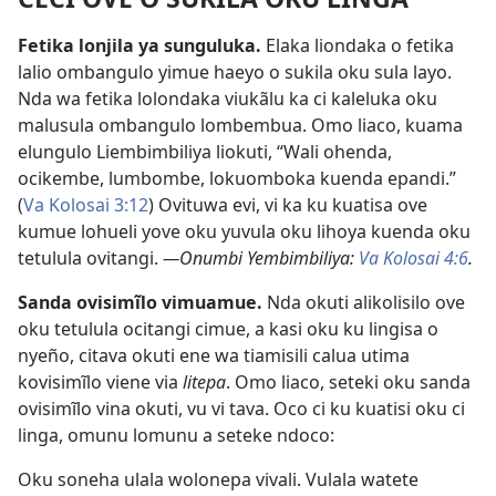
Fetika lonjila ya sunguluka.
Elaka liondaka o fetika
lalio ombangulo yimue haeyo o sukila oku sula layo.
Nda wa fetika lolondaka viukãlu ka ci kaleluka oku
malusula ombangulo lombembua. Omo liaco, kuama
elungulo Liembimbiliya liokuti, “Wali ohenda,
ocikembe, lumbombe, lokuomboka kuenda epandi.”
(
Va Kolosai 3:12
) Ovituwa evi, vi ka ku kuatisa ove
kumue lohueli yove oku yuvula oku lihoya kuenda oku
tetulula ovitangi.
—Onumbi Yembimbiliya:
Va Kolosai 4:6
.
Sanda ovisimĩlo vimuamue.
Nda okuti alikolisilo ove
oku tetulula ocitangi cimue, a kasi oku ku lingisa o
nyeño, citava okuti ene wa tiamisili calua utima
kovisimĩlo viene via
litepa
. Omo liaco, seteki oku sanda
ovisimĩlo vina okuti, vu vi tava. Oco ci ku kuatisi oku ci
linga, omunu lomunu a seteke ndoco:
Oku soneha ulala wolonepa vivali. Vulala watete