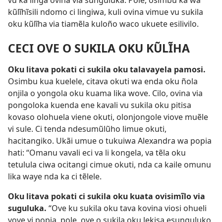
vu ka linga ovina via sunguluka. Pole, osimbu ka wa
kũlĩhĩsili ndomo ci lingiwa, kuli ovina vimue vu sukila
oku kũlĩha via tiamẽla kuloño waco ukuete esilivilo.
CECI OVE O SUKILA OKU KŨLĨHA
Oku litava pokati ci sukila oku talavayela pamosi.
Osimbu kua kuelele, citava okuti wa enda oku ñola
onjila o yongola oku kuama lika wove. Cilo, ovina via
pongoloka kuenda ene kavali vu sukila oku pitisa
kovaso olohuela viene okuti, olonjongole viove muẽle
vi sule. Ci tenda ndesumũlũho limue okuti,
hacitangiko. Ukãi umue o tukuiwa Alexandra wa popia
hati: “Omanu vavali eci va li kongela, va tẽla oku
tetulula ciwa ocitangi cimue okuti, nda ca kaile omunu
lika waye nda ka ci tẽlele.
Oku litava pokati ci sukila oku kuata ovisimĩlo via
suguluka.
“Ove ku sukila oku tava kovina viosi ohueli
yove yi popia, pole, ove o sukila oku lekisa esunguluko