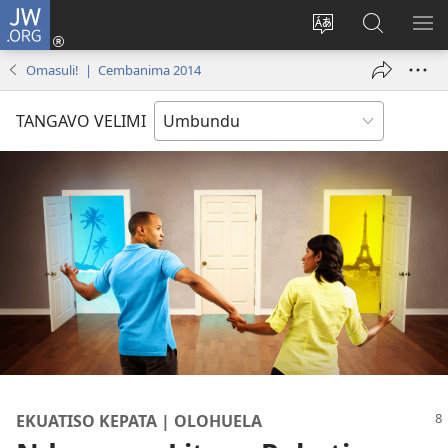
JW.ORG
Iñila
(yikula
Change
Sandiliya
LEK
onjanela
site
vo
PO
Omasuli! | Cembanima 2014
yokaliye)
language
JW.ORG
YIK
TANGAVO VELIMI
EKUATISO KEPATA | OLOHUELA