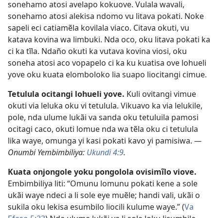
sonehamo atosi avelapo kokuove. Vulala wavali,
sonehamo atosi alekisa ndomo vu litava pokati. Noke
sapeli eci catiamẽla kovilala viaco. Citava okuti, vu
katava kovina wa limbuki. Nda oco, oku litava pokati ka
ci ka tĩla. Ndaño okuti ka vutava kovina viosi, oku
soneha atosi aco vopapelo ci ka ku kuatisa ove lohueli
yove oku kuata elomboloko lia suapo liocitangi cimue.
Tetulula ocitangi lohueli yove.
Kuli ovitangi vimue
okuti via leluka oku vi tetulula. Vikuavo ka via lelukile,
pole, nda ulume lukãi va sanda oku tetuluila pamosi
ocitagi caco, okuti lomue nda wa tẽla oku ci tetulula
lika waye, omunga yi kasi pokati kavo yi pamisiwa.
—
Onumbi Yembimbiliya:
Ukundi 4:9
.
Kuata onjongole yoku pongolola ovisimĩlo viove.
Embimbiliya liti: “Omunu lomunu pokati kene a sole
ukãi waye ndeci a li sole eye muẽle; handi vali, ukãi o
sukila oku lekisa esumbilo liocili kulume waye.” (
Va