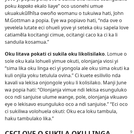
poku
kapako
ekalo liaye” oco usonehi umue
ukuakukũlĩhĩsa owoño womanu o tukuiwa hati, John
M.Gottman a popia. Eye wa popiavo hati, “nda ove o
yevelela lutate eci ohueli yove yi seteka oku sapela love
catiamẽla kocitangi cimue, ocitangi caco ka ci ka li
sanduila kosamua.”
Oku litava pokati ci sukila oku likolisilako
. Lomue o
sole oku kala lohueli yimue okuti, olonjanja viosi yi
“sima lika oku linga eci yi yongola ale oku sima okuti ka
kuli onjila yoku tetulula ovina.” Ci kuete esilivilo nda
kavali va lekisa onjongole yoku li kolisilako. Manji June
wa popia hati: “Olonjanja vimue ndi lekisa esunguluko
oco ndi sanjuise ulume wange, pole, olonjanja vikuavo
eye o lekisavo esunguluko oco a ndi sanjuise.” “Eci oco
ci sukiliwa volohuela okuti: Oku eca loku tambula,
haku tambulako lika.”
CECI OVE O SUKILA OKU LINGA