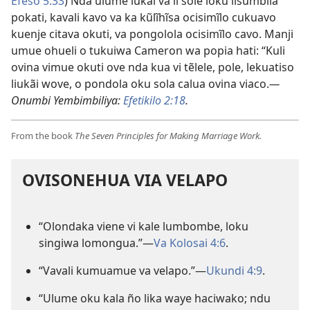
Efeso 5:33
) Nda ulume lukãi va li sole loku lisumbila
pokati, kavali kavo va ka kũlĩhĩsa ocisimĩlo cukuavo
kuenje citava okuti, va pongolola ocisimĩlo cavo. Manji
umue ohueli o tukuiwa Cameron wa popia hati: “Kuli
ovina vimue okuti ove nda kua vi tẽlele, pole, lekuatiso
liukãi wove, o pondola oku sola calua ovina viaco.
—
Onumbi Yembimbiliya:
Efetikilo 2:18
.
From the book
The Seven Principles for Making Marriage Work.
OVISONEHUA VIA VELAPO
“Olondaka viene vi kale lumbombe, loku
singiwa lomongua.”​—
Va Kolosai 4:6
.
“Vavali kumuamue va velapo.”​—
Ukundi 4:9
.
“Ulume oku kala ño lika waye haciwako; ndu