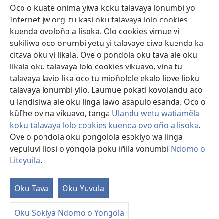
Sandiliya
Oco o kuate onima yiwa koku talavaya lonumbi yo
Internet jw.org, tu kasi oku talavaya lolo cookies
Ekuatiso
kuenda ovoloño a lisoka. Olo cookies vimue vi
sukiliwa oco onumbi yetu yi talavaye ciwa kuenda ka
Olombanjaile
(yikula
citava oku vi likala. Ove o pondola oku tava ale oku
onjanela
likala oku talavaya lolo cookies vikuavo, vina tu
yokaliye)
OCISELEKO CALIVULU VO INTERNET Colombangi Via
talavaya lavio lika oco tu mioñolole ekalo liove lioku
(yikula
Yehova™
talavaya lonumbi yilo. Laumue pokati kovolandu aco
onjanela
®
JW Hub
u landisiwa ale oku linga lawo asapulo esanda. Oco o
yokaliye)
(yikula
kũlĩhe ovina vikuavo, tanga
Ulandu wetu watiamẽla
onjanela
O
JW Library
yokaliye)
koku talavaya lolo cookies kuenda ovoloño a lisoka
.
Ove o pondola oku pongolola esokiyo wa linga
vepuluvi liosi o yongola poku iñila vonumbi
Ndomo o
Liteyuila
.
Copyright
© 2026 Watch Tower Bible and Tract Society of Pennsylvania.
ALUNGULO A VELAPO
|
OLONUMBI VOKU LITEYUILA
|
NDOMO O
Oku Tava
Oku Yuvula
LITEYUILA
Oku Sokiya Ndomo o Yongola