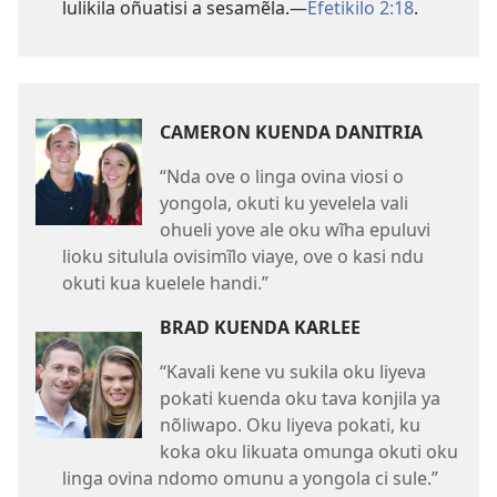
lulikila oñuatisi a sesamẽla.—
Efetikilo 2:18
.
CAMERON KUENDA DANITRIA
“Nda ove o linga ovina viosi o
yongola, okuti ku yevelela vali
ohueli yove ale oku wĩha epuluvi
lioku situlula ovisimĩlo viaye, ove o kasi ndu
okuti kua kuelele handi.”
BRAD KUENDA KARLEE
“Kavali kene vu sukila oku liyeva
pokati kuenda oku tava konjila ya
nõliwapo. Oku liyeva pokati, ku
koka oku likuata omunga okuti oku
linga ovina ndomo omunu a yongola ci sule.”