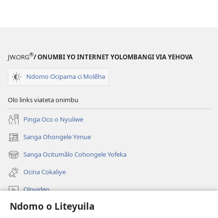
oku
kuliha
catiamela
kuvei
wowoño
®
JW.ORG
/ ONUMBI YO INTERNET YOLOMBANGI VIA YEHOVA
Ndomo Ocipama ci Molẽha
Olo links viateta onimbu
Pinga Oco o Nyuliwe
Sanga Ohongele Yimue
(yikula
onjanela
Sanga Ocitumãlo Cohongele Yofeka
(yikula
yokaliye)
onjanela
Ocina Cokaliye
yokaliye)
Olovideo
Ndomo o Liteyuila
Videos with Audio Descriptions