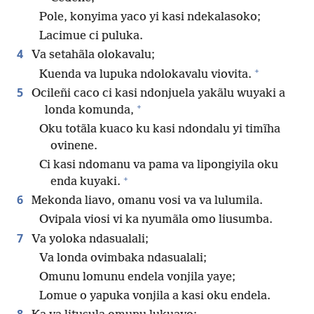
Pole, konyima yaco yi kasi ndekalasoko;
Lacimue ci puluka.
4
Va setahãla olokavalu;
+
Kuenda va lupuka ndolokavalu viovita.
5
Ocileñi caco ci kasi ndonjuela yakãlu wuyaki a
+
londa komunda,
Oku totãla kuaco ku kasi ndondalu yi timĩha
ovinene.
Ci kasi ndomanu va pama va lipongiyila oku
+
enda kuyaki.
6
Mekonda liavo, omanu vosi va va lulumila.
Ovipala viosi vi ka nyumãla omo liusumba.
7
Va yoloka ndasualali;
Va londa ovimbaka ndasualali;
Omunu lomunu endela vonjila yaye;
Lomue o yapuka vonjila a kasi oku endela.