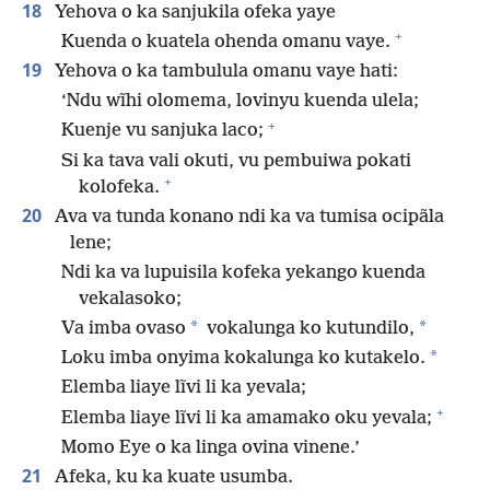
18
Yehova o ka sanjukila ofeka yaye
+
Kuenda o kuatela ohenda omanu vaye.
19
Yehova o ka tambulula omanu vaye hati:
‘Ndu wĩhi olomema, lovinyu kuenda ulela;
+
Kuenje vu sanjuka laco;
Si ka tava vali okuti, vu pembuiwa pokati
+
kolofeka.
20
Ava va tunda konano ndi ka va tumisa ocipãla
lene;
Ndi ka va lupuisila kofeka yekango kuenda
vekalasoko;
*
*
Va imba ovaso
vokalunga ko kutundilo,
*
Loku imba onyima kokalunga ko kutakelo.
Elemba liaye lĩvi li ka yevala;
+
Elemba liaye lĩvi li ka amamako oku yevala;
Momo Eye o ka linga ovina vinene.’
21
Afeka, ku ka kuate usumba.