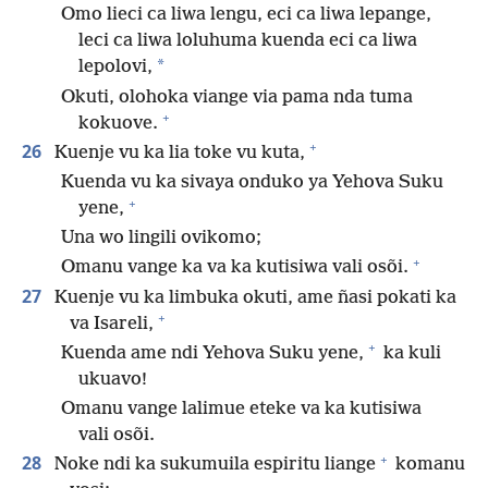
Omo lieci ca liwa lengu, eci ca liwa lepange,
leci ca liwa loluhuma kuenda eci ca liwa
*
lepolovi,
Okuti, olohoka viange via pama nda tuma
+
kokuove.
+
26
Kuenje vu ka lia toke vu kuta,
Kuenda vu ka sivaya onduko ya Yehova Suku
+
yene,
Una wo lingili ovikomo;
+
Omanu vange ka va ka kutisiwa vali osõi.
27
Kuenje vu ka limbuka okuti, ame ñasi pokati ka
+
va Isareli,
+
Kuenda ame ndi Yehova Suku yene,
ka kuli
ukuavo!
Omanu vange lalimue eteke va ka kutisiwa
vali osõi.
+
28
Noke ndi ka sukumuila espiritu liange
komanu