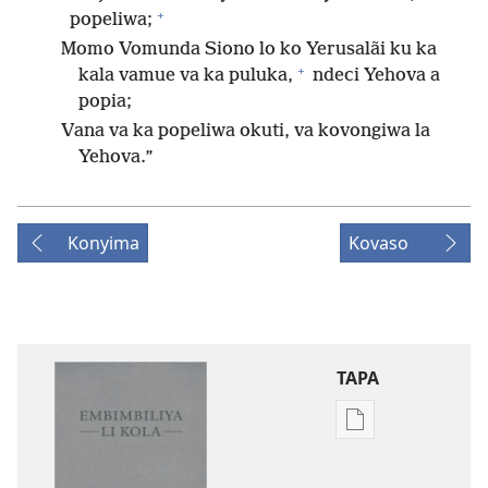
+
popeliwa;
Momo Vomunda Siono lo ko Yerusalãi ku ka
+
kala vamue va ka puluka,
ndeci Yehova a
popia;
Vana va ka popeliwa okuti, va kovongiwa la
Yehova.”
Konyima
Kovaso
TAPA
Publication
download
options