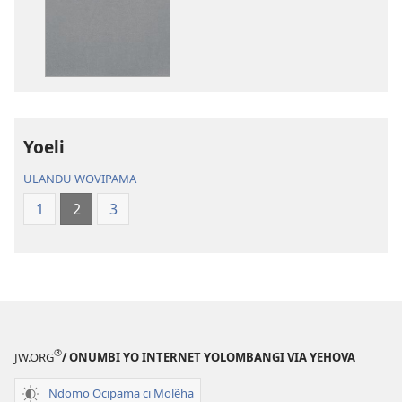
Embimbiliya
li
Kola
—
Epongoluilo
Lioluali
Yoeli
Luokaliye
ULANDU WOVIPAMA
1
2
3
®
JW.ORG
/ ONUMBI YO INTERNET YOLOMBANGI VIA YEHOVA
Ndomo Ocipama ci Molẽha