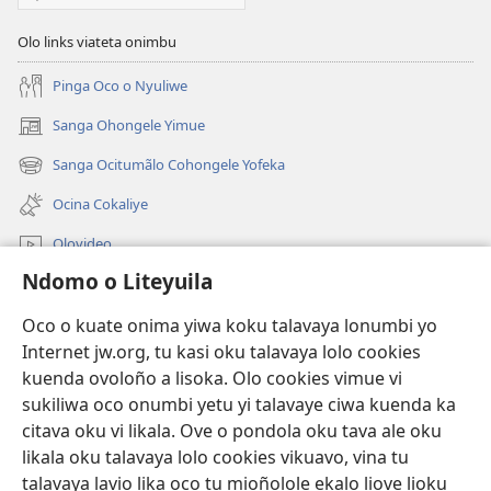
Olo links viateta onimbu
Pinga Oco o Nyuliwe
Sanga Ohongele Yimue
(yikula
onjanela
Sanga Ocitumãlo Cohongele Yofeka
(yikula
yokaliye)
onjanela
Ocina Cokaliye
yokaliye)
Olovideo
Ndomo o Liteyuila
Videos with Audio Descriptions
Sandiliya
Oco o kuate onima yiwa koku talavaya lonumbi yo
Internet jw.org, tu kasi oku talavaya lolo cookies
Ekuatiso
kuenda ovoloño a lisoka. Olo cookies vimue vi
sukiliwa oco onumbi yetu yi talavaye ciwa kuenda ka
Olombanjaile
(yikula
citava oku vi likala. Ove o pondola oku tava ale oku
onjanela
likala oku talavaya lolo cookies vikuavo, vina tu
yokaliye)
OCISELEKO CALIVULU VO INTERNET Colombangi Via
talavaya lavio lika oco tu mioñolole ekalo liove lioku