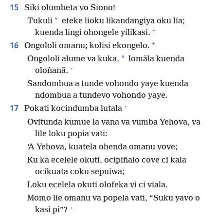
15
Siki olumbeta vo Siono!
*
Tukuli
eteke lioku likandangiya oku lia;
+
kuenda lingi ohongele yilikasi.
+
16
Ongololi omanu; kolisi ekongelo.
*
Ongololi alume va kuka,
lomãla kuenda
+
oloñanã.
Sandombua a tunde vohondo yaye kuenda
ndombua a tundevo vohondo yaye.
+
17
Pokati kocindumba lutala
Ovitunda kumue la vana va vumba Yehova, va
lile loku popia vati:
‘A Yehova, kuatela ohenda omanu vove;
Ku ka ecelele okuti, ocipiñalo cove ci kala
ocikuata coku sepuiwa;
Loku ecelela okuti olofeka vi ci viala.
Momo lie omanu va popela vati, “Suku yavo o
+
kasi pi”?