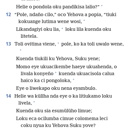
+
Helie o pondola oku pandikisa lalio?”
12
“Pole, ndaño cilo,” oco Yehova a popia, “tiuki
+
kokuange lutima wene wosi,
+
Likandagiyi oku lia,
loku lila kuenda oku
litetela.
+
13
Toli ovitima viene,
pole, ko ka toli uwalo wene,
+
Kuenda tiukili ku Yehova, Suku yene;
Momo eye ukuacikembe haeye ukuahenda, o
+
livala konyeño
kuenda ukuacisola calua
+
haico ka ci pongoloka,
Eye o liwekapo oku nena eyambulo.
14
Helie wa kũlĩha nda eye o ka litiukamo loku
+
livela,
Kuenda oku sia esumũlũho limue;
Loku eca ocilumba cimue colomema leci
coku nyua ku Yehova Suku yove?