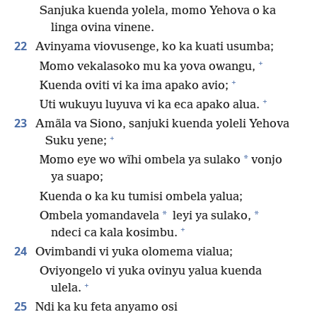
Sanjuka kuenda yolela, momo Yehova o ka
linga ovina vinene.
22
Avinyama viovusenge, ko ka kuati usumba;
+
Momo vekalasoko mu ka yova owangu,
+
Kuenda oviti vi ka ima apako avio;
+
Uti wukuyu luyuva vi ka eca apako alua.
23
Amãla va Siono, sanjuki kuenda yoleli Yehova
+
Suku yene;
*
Momo eye wo wĩhi ombela ya sulako
vonjo
ya suapo;
Kuenda o ka ku tumisi ombela yalua;
*
*
Ombela yomandavela
leyi ya sulako,
+
ndeci ca kala kosimbu.
24
Ovimbandi vi yuka olomema vialua;
Oviyongelo vi yuka ovinyu yalua kuenda
+
ulela.
25
Ndi ka ku feta anyamo osi