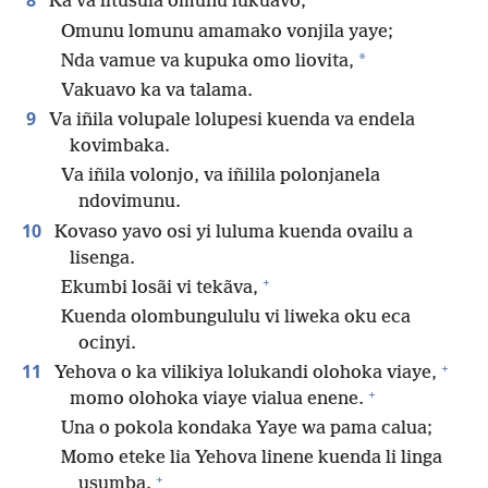
8
Ka va litusula omunu lukuavo;
Omunu lomunu amamako vonjila yaye;
*
Nda vamue va kupuka omo liovita,
Vakuavo ka va talama.
9
Va iñila volupale lolupesi kuenda va endela
kovimbaka.
Va iñila volonjo, va iñilila polonjanela
ndovimunu.
10
Kovaso yavo osi yi luluma kuenda ovailu a
lisenga.
+
Ekumbi losãi vi tekãva,
Kuenda olombungululu vi liweka oku eca
ocinyi.
+
11
Yehova o ka vilikiya lolukandi olohoka viaye,
+
momo olohoka viaye vialua enene.
Una o pokola kondaka Yaye wa pama calua;
Momo eteke lia Yehova linene kuenda li linga
+
usumba.