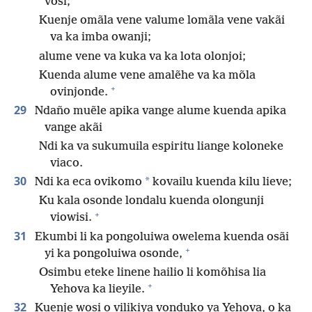
vosi;
Kuenje omãla vene valume lomãla vene vakãi
va ka imba owanji;
alume vene va kuka va ka lota olonjoi;
Kuenda alume vene amalẽhe va ka mõla
+
ovinjonde.
29
Ndaño muẽle apika vange alume kuenda apika
vange akãi
Ndi ka va sukumuila espiritu liange koloneke
viaco.
30
*
Ndi ka eca ovikomo
kovailu kuenda kilu lieve;
Ku kala osonde londalu kuenda olongunji
+
viowisi.
31
Ekumbi li ka pongoluiwa owelema kuenda osãi
+
yi ka pongoluiwa osonde,
Osimbu eteke linene hailio li komõhisa lia
+
Yehova ka lieyile.
32
Kuenje wosi o vilikiya vonduko ya Yehova, o ka