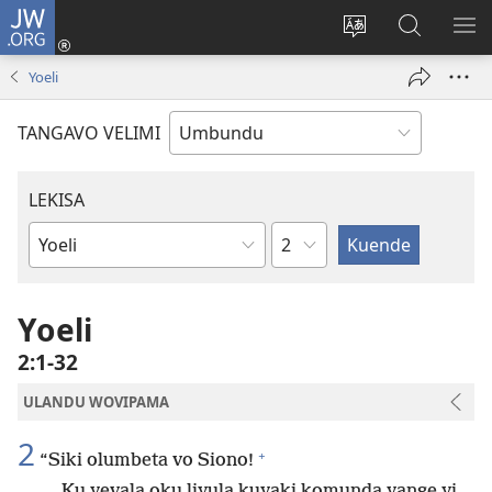
JW.ORG
Iñila
(yikula
Change
Sandiliya
LEK
onjanela
site
vo
PO
Yoeli
yokaliye)
language
JW.ORG
YIK
TANGAVO VELIMI
LEKISA
Ocipama
Elivulu
Liembimbiliya
Yoeli
2:1-32
ULANDU WOVIPAMA
2
+
“Siki olumbeta vo Siono!
Ku yevala oku liyula kuyaki komunda yange yi