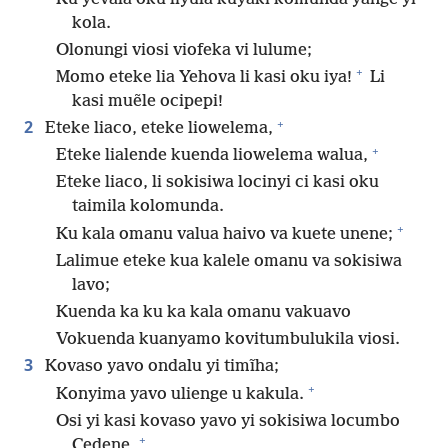
kola.
Olonungi viosi viofeka vi lulume;
+
Momo eteke lia Yehova li kasi oku iya!
Li
kasi muẽle ocipepi!
+
2
Eteke liaco, eteke liowelema,
+
Eteke lialende kuenda liowelema walua,
Eteke liaco, li sokisiwa locinyi ci kasi oku
taimila kolomunda.
+
Ku kala omanu valua haivo va kuete unene;
Lalimue eteke kua kalele omanu va sokisiwa
lavo;
Kuenda ka ku ka kala omanu vakuavo
Vokuenda kuanyamo kovitumbulukila viosi.
3
Kovaso yavo ondalu yi timĩha;
+
Konyima yavo ulienge u kakula.
Osi yi kasi kovaso yavo yi sokisiwa locumbo
+
Cedene,