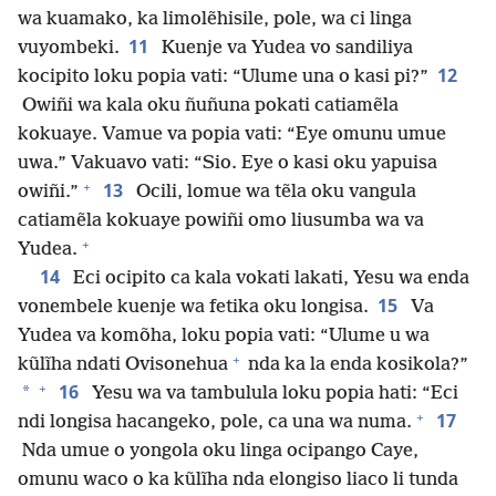
wa kuamako, ka limolẽhisile, pole, wa ci linga
11
vuyombeki.
Kuenje va Yudea vo sandiliya
12
kocipito loku popia vati: “Ulume una o kasi pi?”
Owiñi wa kala oku ñuñuna pokati catiamẽla
kokuaye. Vamue va popia vati: “Eye omunu umue
uwa.” Vakuavo vati: “Sio. Eye o kasi oku yapuisa
+
13
owiñi.”
Ocili, lomue wa tẽla oku vangula
catiamẽla kokuaye powiñi omo liusumba wa va
+
Yudea.
14
Eci ocipito ca kala vokati lakati, Yesu wa enda
15
vonembele kuenje wa fetika oku longisa.
Va
Yudea va komõha, loku popia vati: “Ulume u wa
+
kũlĩha ndati Ovisonehua
nda ka la enda kosikola?”
+
16
*
Yesu wa va tambulula loku popia hati: “Eci
+
17
ndi longisa hacangeko, pole, ca una wa numa.
Nda umue o yongola oku linga ocipango Caye,
omunu waco o ka kũlĩha nda elongiso liaco li tunda