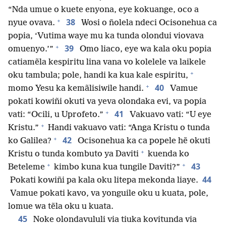
“Nda umue o kuete enyona, eye kokuange, oco a
+
38
nyue ovava.
Wosi o ñolela ndeci Ocisonehua ca
popia, ‘Vutima waye mu ka tunda olondui viovava
+
39
omuenyo.’”
Omo liaco, eye wa kala oku popia
catiamẽla kespiritu lina vana vo kolelele va laikele
+
oku tambula; pole, handi ka kua kale espiritu,
+
40
momo Yesu ka kemãlisiwile handi.
Vamue
pokati kowiñi okuti va yeva olondaka evi, va popia
+
41
vati: “Ocili, u Uprofeto.”
Vakuavo vati: “U eye
+
Kristu.”
Handi vakuavo vati: “Anga Kristu o tunda
+
42
ko Galilea?
Ocisonehua ka ca popele hẽ okuti
+
Kristu o tunda kombuto ya Daviti
kuenda ko
+
+
43
Beteleme
kimbo kuna kua tungile Daviti?”
44
Pokati kowiñi pa kala oku litepa mekonda liaye.
Vamue pokati kavo, va yonguile oku u kuata, pole,
lomue wa tẽla oku u kuata.
45
Noke olondavululi via tiuka kovitunda via