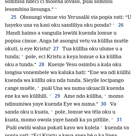
sombisa ndeci ci molẽha lovaso, puãi sombisi
+
lesombiso liesunga.”
25
Olonungi vimue vio Yerusalãi via popia vati: “U
+
26
hayeko una va kasi oku sandiliya oku ponda?
Handi haimo a vanguila lowiñi kuenda lomue u
popisa cimue. Anga hẽ asongui vetu va kũlĩha muẽle
27
okuti, u eye Kristu?
Tua kũlĩha oku ulume u a
+
tunda;
pole, eci Kristu a keya lomue o ka kũlĩha
28
oku a tunda.”
Kuenje Yesu osimbu a kala oku
longisa vonembele wa kaluka hati: “Ene wa ndi kũlĩhi
kuenda wa kũlĩhi oku nda tunda. Sieyile locipango
+
cange muẽle,
puãi Una wa numa ukuacili kuenda
+
+
29
ene ka wo kũlĩhĩli.
Ame ndo kũlĩha,
momo
30
ndinumiwa yaye kuenda Eye wa numa.”
Va
+
sanda oku u kuata,
pole, lomue wa tẽla oku u
+
31
kuata, momo owola yaye handi ka ya pitĩlile.
+
Puãi owiñi walua pokati kavo wo kolela
kuenda va
popia vati: “Eci Kristu a keya anga hẽ o ka linga