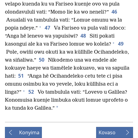
velapo kuenda ku va Fariseo kuenje ovo va pula
46
olondavululi vati: “Momo lie ka wo neneli?”
Asualali va tambulula vati: “Lomue omunu wa la
+
47
popia ndeye.”
Va Fariseo va pula vali ndoco:
48
“Anga hẽ lenevo wa yapuisiwi?
Siti pokati
+
49
kasongui ale ka va Fariseo lomue wo kolela?
Pole, owiñi owu okuti ka wa kũlĩhĩle Ocihandeleko,
50
wa siñaliwa.”
Nikodemo una wa endele ale
kokuaye haeye wa tiamẽlele kokuavo, wa va sapuila
51
hati:
“Anga hẽ Ocihandeleko cetu tete ci pisa
omunu osimbu ka vo yevele, loku kũlĩhĩsa eci a
+
52
linga?”
Vo tambulula vati: “Lovevo u Galilea?
Konomuisa kuenje limbuka okuti lomue uprofeto o
*
ka tunda ko Galilea.”
Konyima
Kovaso