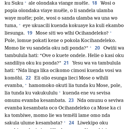
+
18
ku Suku
ale olondaka viange muẽle.
Wosi o
popia olondaka viaye muẽle, o li sandela ulamba
waye muẽle; pole, wosi o sanda ulamba wa una wo
+
tuma,
eye ukuacili kuenda kokuaye ka kuli ekambo
+
19
liesunga.
Mose siti wo wĩhi Ocihandeleko?
Pole, lomue pokati kene o pokola Kocihandeleko.
+
20
Momo lie vu sandela oku ndi ponda?”
Owiñi wa
tambulula hati: “Ove o kuete ondele. Helie o kasi oku
21
sandiliya oku ku ponda?”
Yesu wa va tambulula
hati: “Nda linga lika ocikomo cimosi kuenda vosi wa
22
komõhi.
Eli olio esunga lieci Mose o wĩhili
+
evamba,
hamomoko okuti lia tunda ku Mose, pole,
+
lia tunda ku vakukululu
kuenda ene vu sevisa
23
omunu evamba kesambata.
Nda omunu o seviwa
evamba kesambata oco Ocihandeleko ca Mose ka ci
ka tombiwe, momo lie wa temẽli lame omo nda
+
24
sakula ulume kesambata?
Liwekipo oku