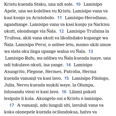
10
Kristu kuenda Staku, una ndi sole.
Lamisipo
Apele, una wa koleliwa vu Kristu. Lamisipo vana va
11
kasi konjo ya Aristobolo.
Lamisipo Herodiano,
ngandiange. Lamisipo vana va kasi konjo ya Narkisu
12
okuti, olondonge via Ñala.
Lamisipo Trufaina la
Trufosa, akãi vana okuti va likolisilako kupange wa
Ñala. Lamisipo Persi, o soliwe letu, momo ukãi umue
13
wa siata oku linga upange walua vu Ñala.
Lamisipo Rufu, wa nõliwa vu Ñala kuenda inaye, una
14
ndi tukulavo okuti, ina yange.
Lamisipo
Asungrito, Flegone, Hermes, Patroba, Herma
15
kuenda vamanji va kasi lavo.
Lamisipo Filologo,
Julia, Nereu kuenda mukãi waye, la Olumpa,
16
lolosandu viosi vi kasi lavo.
Lilami pokati
lesipulo li kola. Akongelo osi a Kristu o lamisipo.
17
A vamanji, ndu lunguli siti, lavululi vana va
koka olonepele kuenda ocilondokua, haivo va