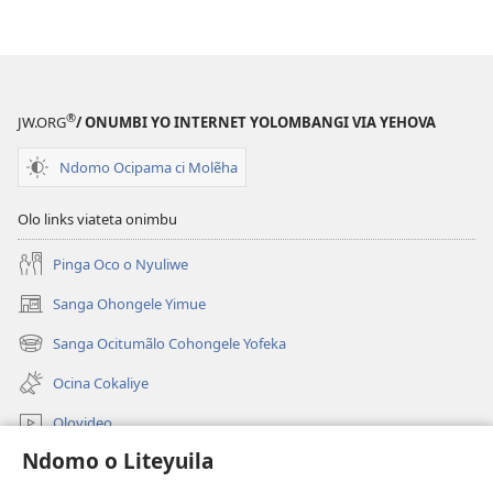
®
JW.ORG
/ ONUMBI YO INTERNET YOLOMBANGI VIA YEHOVA
Ndomo Ocipama ci Molẽha
Olo links viateta onimbu
Pinga Oco o Nyuliwe
Sanga Ohongele Yimue
(yikula
onjanela
Sanga Ocitumãlo Cohongele Yofeka
(yikula
yokaliye)
onjanela
Ocina Cokaliye
yokaliye)
Olovideo
Ndomo o Liteyuila
Videos with Audio Descriptions