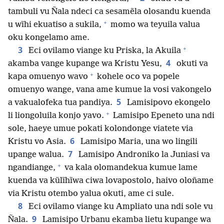
tambuli vu Ñala ndeci ca sesamẽla olosandu kuenda
+
u wĩhi ekuatiso a sukila,
momo wa teyuila valua
oku kongelamo ame.
+
3
Eci ovilamo viange ku Priska, la Akuila
4
akamba vange kupange wa Kristu Yesu,
okuti va
+
kapa omuenyo wavo
kohele oco va popele
omuenyo wange, vana ame kumue la vosi vakongelo
5
a vakualofeka tua pandiya.
Lamisipovo ekongelo
+
li liongoluila konjo yavo.
Lamisipo Epeneto una ndi
sole, haeye umue pokati kolondonge viatete via
6
Kristu vo Asia.
Lamisipo Maria, una wo lingili
7
upange walua.
Lamisipo Androniko la Juniasi va
+
ngandiange,
va kala olomandekua kumue lame
kuenda va kũlĩhĩwa ciwa lovapostolo, haivo oloñame
via Kristu otembo yalua okuti, ame ci sule.
8
Eci ovilamo viange ku Ampliato una ndi sole vu
9
Ñala.
Lamisipo Urbanu ekamba lietu kupange wa