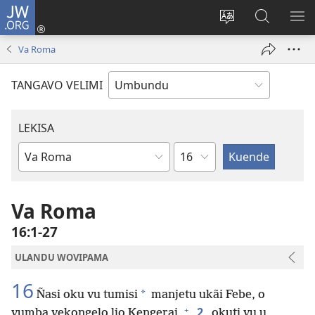
JW.ORG
Iñila
(yikula
Change
Sandiliya
LEK
onjanela
site
vo
PO
Va Roma
yokaliye)
language
JW.ORG
YIK
TANGAVO VELIMI
LEKISA
Ocipama
Elivulu
Liembimbiliya
Va Roma
16:1-27
ULANDU WOVIPAMA
16
*
Ñasi oku vu tumisi
manjetu ukãi Febe, o
+
2
vumba vekongelo lio Kengerai,
okuti vu u