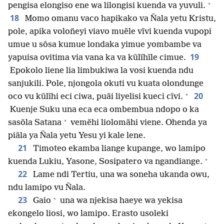
+
pengisa elongiso ene wa lilongisi kuenda va yuvuli.
18
Momo omanu vaco hapikako va Ñala yetu Kristu,
pole, apika voloñeyi viavo muẽle vĩvi kuenda vupopi
umue u sõsa kumue londaka yimue yombambe va
19
yapuisa ovitima via vana ka va kũlĩhĩle cimue.
Epokolo liene lia limbukiwa la vosi kuenda ndu
sanjukili. Pole, njongola okuti vu kuata olondunge
+
20
oco vu kũlĩhi eci ciwa, puãi liyelisi kueci cĩvi.
Kuenje Suku una eca eca ombembua ndopo o ka
+
sasõla Satana
vemẽhi liolomãhi viene. Ohenda ya
piãla ya Ñala yetu Yesu yi kale lene.
21
Timoteo ekamba liange kupange, wo lamipo
+
kuenda Lukiu, Yasone, Sosipatero va ngandiange.
22
Lame ndi Tertiu, una wa soneha ukanda owu,
ndu lamipo vu Ñala.
+
23
Gaio
una wa njekisa haeye wa yekisa
ekongelo liosi, wo lamipo. Erasto usoleki