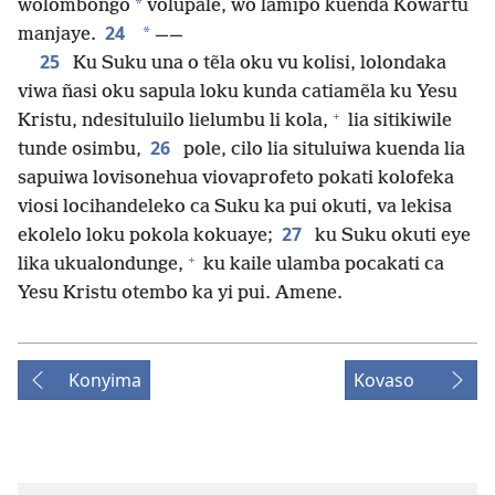
*
wolombongo
volupale, wo lamipo kuenda Kowartu
24
*
manjaye.
——
25
Ku Suku una o tẽla oku vu kolisi, lolondaka
viwa ñasi oku sapula loku kunda catiamẽla ku Yesu
+
Kristu, ndesituluilo lielumbu li kola,
lia sitikiwile
26
tunde osimbu,
pole, cilo lia situluiwa kuenda lia
sapuiwa lovisonehua viovaprofeto pokati kolofeka
viosi locihandeleko ca Suku ka pui okuti, va lekisa
27
ekolelo loku pokola kokuaye;
ku Suku okuti eye
+
lika ukualondunge,
ku kaile ulamba pocakati ca
Yesu Kristu otembo ka yi pui. Amene.
Konyima
Kovaso