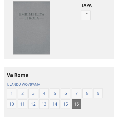
TAPA
Publication
download
options
Embimbiliya
li
Kola
—
Epongoluilo
Lioluali
Va Roma
Luokaliye
ULANDU WOVIPAMA
1
2
3
4
5
6
7
8
9
10
11
12
13
14
15
16