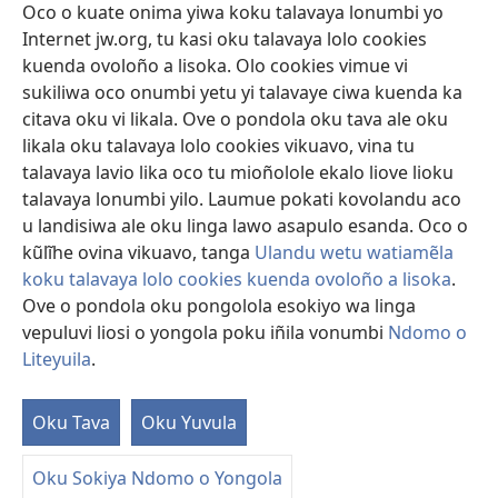
Sandiliya
Oco o kuate onima yiwa koku talavaya lonumbi yo
Internet jw.org, tu kasi oku talavaya lolo cookies
Ekuatiso
kuenda ovoloño a lisoka. Olo cookies vimue vi
sukiliwa oco onumbi yetu yi talavaye ciwa kuenda ka
Olombanjaile
(yikula
citava oku vi likala. Ove o pondola oku tava ale oku
onjanela
likala oku talavaya lolo cookies vikuavo, vina tu
yokaliye)
OCISELEKO CALIVULU VO INTERNET Colombangi Via
talavaya lavio lika oco tu mioñolole ekalo liove lioku
(yikula
Yehova™
talavaya lonumbi yilo. Laumue pokati kovolandu aco
onjanela
®
JW Hub
yokaliye)
u landisiwa ale oku linga lawo asapulo esanda. Oco o
(yikula
kũlĩhe ovina vikuavo, tanga
Ulandu wetu watiamẽla
onjanela
O
JW Library
yokaliye)
koku talavaya lolo cookies kuenda ovoloño a lisoka
.
Ove o pondola oku pongolola esokiyo wa linga
vepuluvi liosi o yongola poku iñila vonumbi
Ndomo o
Liteyuila
.
Copyright
© 2026 Watch Tower Bible and Tract Society of Pennsylvania.
ALUNGULO A VELAPO
|
OLONUMBI VOKU LITEYUILA
|
NDOMO O
Oku Tava
Oku Yuvula
S
LITEYUILA
Ta
Oku Sokiya Ndomo o Yongola
of