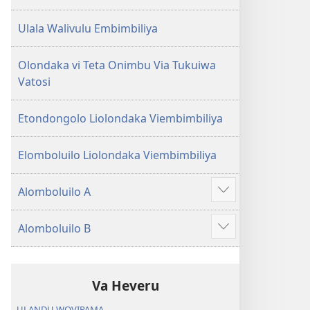
Ulala Walivulu Embimbiliya
Olondaka vi Teta Onimbu Via Tukuiwa
Vatosi
Etondongolo Liolondaka Viembimbiliya
Elomboluilo Liolondaka Viembimbiliya
Alomboluilo A
Show
more
Alomboluilo B
Show
more
Va Heveru
ULANDU WOVIPAMA