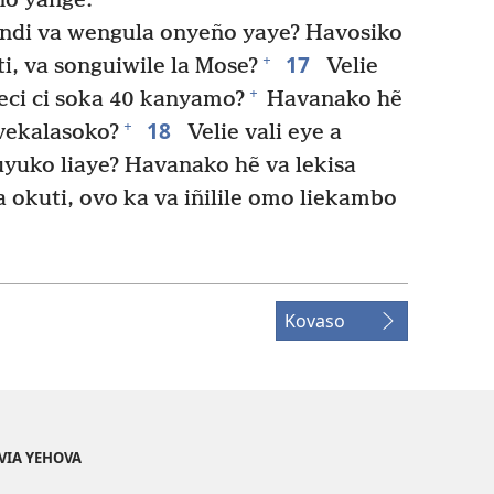
ño yange.”
andi va wengula onyeño yaye? Havosiko
17
+
i, va songuiwile la Mose?
Velie
+
eci ci soka 40 kanyamo?
Havanako hẽ
18
+
 vekalasoko?
Velie vali eye a
epuyuko liaye? Havanako hẽ va lekisa
 okuti, ovo ka va iñilile omo liekambo
Kovaso
VIA YEHOVA