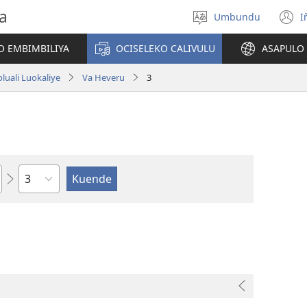
a
Umbundu
I
Select
(
language
o
O EMBIMBILIYA
OCISELEKO CALIVULU
ASAPULO
y
luali Luokaliye
Va Heveru
3
Ocipama