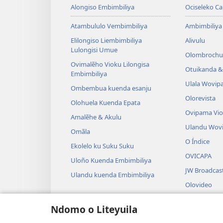
Alongiso Embimbiliya
Ociseleko Ca
Atambululo Vembimbiliya
Ambimbiliya
Elilongiso Liembimbiliya
Alivulu
Lulongisi Umue
Olombrochu
Ovimalẽho Vioku Lilongisa
Otuikanda & 
Embimbiliya
Ulala Wovip
Ombembua kuenda esanju
Olorevista
Olohuela Kuenda Epata
Ovipama Vi
Amalẽhe & Akulu
Ulandu Wov
Omãla
O Índice
Ekolelo ku Suku Suku
OVICAPA
Uloño Kuenda Embimbiliya
JW Broadcas
Ulandu kuenda Embimbiliya
Olovideo
Ovisungo
Ndomo o Liteyuila
Olondalama 