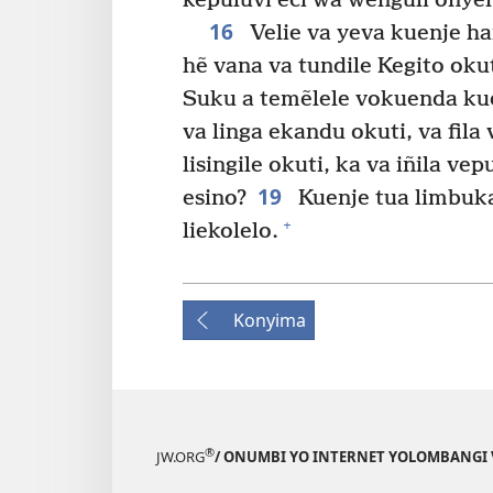
kepuluvi eci wa wenguli onye
16
Velie va yeva kuenje h
hẽ vana va tundile Kegito okut
Suku a temẽlele vokuenda ku
va linga ekandu okuti, va fila
lisingile okuti, ka va iñila v
19
esino?
Kuenje tua limbuka
+
liekolelo.
Konyima
®
JW.ORG
/ ONUMBI YO INTERNET YOLOMBANGI 