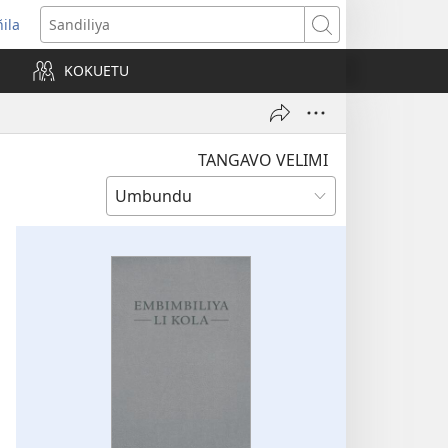
ñila
yikula
Sandiliya
njanela
KOKUETU
okaliye)
TANGAVO VELIMI