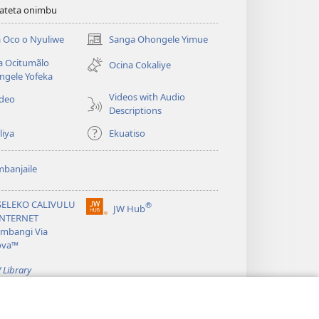
viateta onimbu
 Oco o Nyuliwe
Sanga Ohongele Yimue
(yikula
onjanela
a Ocitumãlo
Ocina Cokaliye
yokaliye)
ngele Yofeka
Videos with Audio
ideo
Descriptions
liya
Ekuatiso
banjaile
SELEKO CALIVULU
®
JW Hub
(yikula
INTERNET
onjanela
mbangi Via
yokaliye)
ova™
 Library