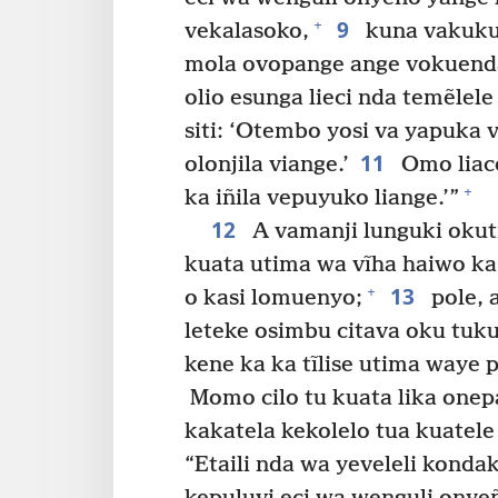
9
+
vekalasoko,
kuna vakukul
mola ovopange ange vokuenda
olio esunga lieci nda temẽlel
siti: ‘Otembo yosi va yapuka 
11
olonjila viange.’
Omo liaco
+
ka iñila vepuyuko liange.’”
12
A vamanji lunguki okut
kuata utima wa vĩha haiwo ka
13
+
o kasi lomuenyo;
pole, 
leteke osimbu citava oku tukula
kene ka ka tĩlise utima waye
Momo cilo tu kuata lika onep
kakatela kekolelo tua kuatele 
“Etaili nda wa yeveleli kondak