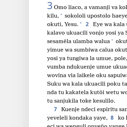
3
Omo liaco, a vamanji va ko
+
kilu,
sokololi upostolo haey
2
+
okuti, Yesu.
Eye wa kala 
kalavo ukuacili vonjo yosi ya
+
sesamẽla ulamba walua
okut
yimue wa sumbiwa calua okuti,
yosi ya tungiwa la umue, pole,
vumba ndukuenje umue ukuaci
wovina via laikele oku sapuiw
Suku wa kala ukuacili poku ta
nda tu kakatela kutõi wetu w
tu sanjukila toke kesulilo.
7
Kuenje ndeci espiritu san
8
yeveleli kondaka yaye,
ko k
eci wa wenguli onyeño yange 