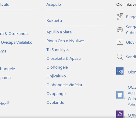
livulu
Asapulo
Olo links 
Pinga
Kokuetu
Sang
Apulilo a Siata
(yikula
Coho
ra & Otuikanda
onjanela
Pinga Oco o Nyuliwe
Olov
Ovicapa Vielaleko
yokaliye)
Tu Sandiliye.
ama
Sandi
Oloseketa & Apasu
Olohongele
ohongele
Olom
(yikula
Onjivaluko
ipama
onjanela
Olohongele Viofeka
yokaliye)
OCI
VO 
Ovopange
(yikula
Colo
Ovolandu
®
ting
onjanela
Yeh
yokaliye)
O
JW
Vioku Yevelela