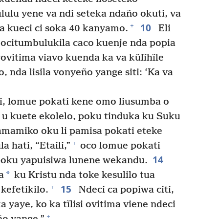
ulu yene va ndi seteka ndaño okuti, va
10
+
 kueci ci soka 40 kanyamo.
Eli
e ocitumbulukila caco kuenje nda popia
vovitima viavo kuenda ka va kũlĩhĩle
, nda lisila vonyeño yange siti: ‘Ka va
i, lomue pokati kene omo liusumba o
 u kuete ekolelo, poku tinduka ku Suku
amamiko oku li pamisa pokati eteke
+
 hati, “Etaili,”
oco lomue pokati
14
 poku yapuisiwa lunene wekandu.
*
a
ku Kristu nda toke kesulilo tua
15
+
kefetikilo.
Ndeci ca popiwa citi,
a yaye, ko ka tĩlisi ovitima viene ndeci
+