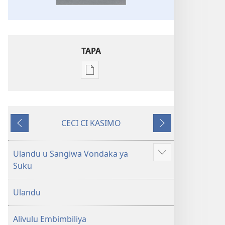
TAPA
Publication
download
options
Embimbiliya
CECI CI KASIMO
li
Konyima
Kovaso
Kola
—
Ulandu u Sangiwa Vondaka ya
Show
Epongoluilo
Suku
more
Lioluali
Luokaliye
Ulandu
Alivulu Embimbiliya