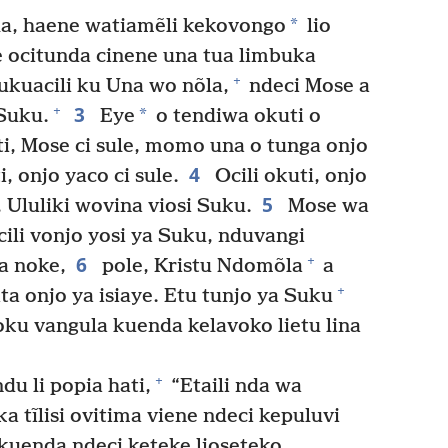
*
la, haene watiamẽli kekovongo
lio
e ocitunda cinene una tua limbuka
+
ukuacili ku Una wo nõla,
ndeci Mose a
3
+
*
 Suku.
Eye
o tendiwa okuti o
i, Mose ci sule, momo una o tunga onjo
4
 onjo yaco ci sule.
Ocili okuti, onjo
5
 Ululiki wovina viosi Suku.
Mose wa
li vonjo yosi ya Suku, nduvangi
6
+
a noke,
pole, Kristu Ndomõla
a
+
ta onjo ya isiaye. Etu tunjo ya Suku
oku vangula kuenda kelavoko lietu lina
+
du li popia hati,
“Etaili nda wa
a tĩlisi ovitima viene ndeci kepuluvi
kuenda ndeci keteke lioseteko