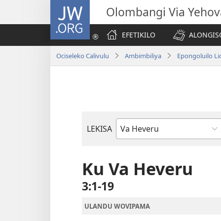
JW.ORG
Olombangi Via Yehov
EFETIKILO
ALONGIS
Ociseleko Calivulu
Ambimbiliya
Epongoluilo Lio
LEKISA
Elivulu
Liembimbiliya
Ku Va Heveru
3:1-19
ULANDU WOVIPAMA