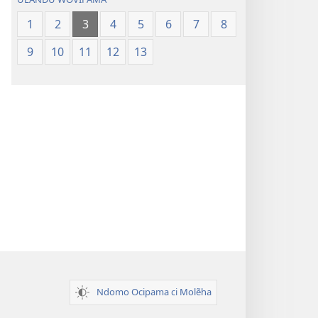
1
2
3
4
5
6
7
8
9
10
11
12
13
Ndomo Ocipama ci Molẽha