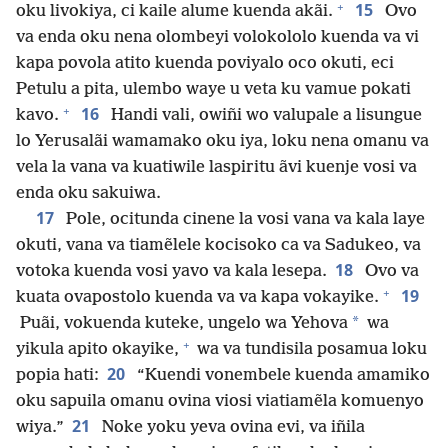
+
15
oku livokiya, ci kaile alume kuenda akãi.
Ovo
va enda oku nena olombeyi volokololo kuenda va vi
kapa povola atito kuenda poviyalo oco okuti, eci
Petulu a pita, ulembo waye u veta ku vamue pokati
+
16
kavo.
Handi vali, owiñi wo valupale a lisungue
lo Yerusalãi wamamako oku iya, loku nena omanu va
vela la vana va kuatiwile laspiritu ãvi kuenje vosi va
enda oku sakuiwa.
17
Pole, ocitunda cinene la vosi vana va kala laye
okuti, vana va tiamẽlele kocisoko ca va Sadukeo, va
18
votoka kuenda vosi yavo va kala lesepa.
Ovo va
+
19
kuata ovapostolo kuenda va va kapa vokayike.
*
Puãi, vokuenda kuteke, ungelo wa Yehova
wa
+
yikula apito okayike,
wa va tundisila posamua loku
20
popia hati:
“Kuendi vonembele kuenda amamiko
oku sapuila omanu ovina viosi viatiamẽla komuenyo
21
wiya.”
Noke yoku yeva ovina evi, va iñila