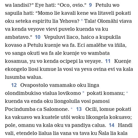
9
wa landisi?” Eye hati: “Oco, ovio.”
Petulu wo
sapuila hati: “Momo lie kavali kene wa litaveli pokati
*
oku seteka espiritu lia Yehova?
Tala! Olomãhi viava
va kenda veyove vievi puvelo kuenda va ku
10
ambatavo.”
Vepuluvi liaco, haico a kupukila
kovaso a Petulu kuenje wa fa. Eci amalẽhe va iñila,
vo sanga okuti wa fa ale kuenje vo wambata
11
kosamua, yu vo kenda ocipepi la veyaye.
Kuenje
ekongelo liosi kumue la vosi va yeva ovina evi va kala
lusumba walua.
12
Ovapostolo vamamako oku linga
+
*
olondimbukiso vialua lovikomo
pokati komanu;
kuenda va enda oku liongoluila vosi pamosi
+
13
Pocindumba ca Salomone.
Ocili, lomue pokati
ka vakuavo wa kuatele utõi woku likongela kokuavo;
14
pole, omanu va kala oku va pandiya calua.
Handi
vali, etendelo lialua lia vana va tava ku Ñala lia kala