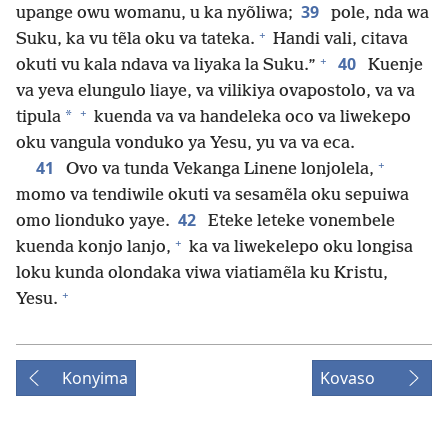
39
upange owu womanu, u ka nyõliwa;
pole, nda wa
+
Suku, ka vu tẽla oku va tateka.
Handi vali, citava
+
40
okuti vu kala ndava va liyaka la Suku.”
Kuenje
va yeva elungulo liaye, va vilikiya ovapostolo, va va
+
*
tipula
kuenda va va handeleka oco va liwekepo
oku vangula vonduko ya Yesu, yu va va eca.
+
41
Ovo va tunda Vekanga Linene lonjolela,
momo va tendiwile okuti va sesamẽla oku sepuiwa
42
omo lionduko yaye.
Eteke leteke vonembele
+
kuenda konjo lanjo,
ka va liwekelepo oku longisa
loku kunda olondaka viwa viatiamẽla ku Kristu,
+
Yesu.
Konyima
Kovaso