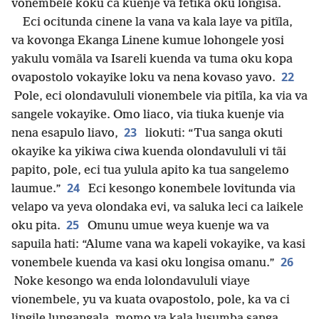
vonembele koku ca kuenje va fetika oku longisa.
Eci ocitunda cinene la vana va kala laye va pitĩla,
va kovonga Ekanga Linene kumue lohongele yosi
yakulu vomãla va Isareli kuenda va tuma oku kopa
22
ovapostolo vokayike loku va nena kovaso yavo.
Pole, eci olondavululi vionembele via pitĩla, ka via va
sangele vokayike. Omo liaco, via tiuka kuenje via
23
nena esapulo liavo,
liokuti: “Tua sanga okuti
okayike ka yikiwa ciwa kuenda olondavululi vi tãi
papito, pole, eci tua yulula apito ka tua sangelemo
24
laumue.”
Eci kesongo konembele lovitunda via
velapo va yeva olondaka evi, va saluka leci ca laikele
25
oku pita.
Omunu umue weya kuenje wa va
sapuila hati: “Alume vana wa kapeli vokayike, va kasi
26
vonembele kuenda va kasi oku longisa omanu.”
Noke kesongo wa enda lolondavululi viaye
vionembele, yu va kuata ovapostolo, pole, ka va ci
lingile lungangala, momo va kala lusumba sanga