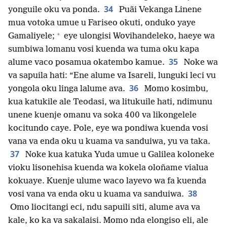
34
yonguile oku va ponda.
Puãi Vekanga Linene
mua votoka umue u Fariseo okuti, onduko yaye
+
Gamaliyele;
eye ulongisi Wovihandeleko, haeye wa
sumbiwa lomanu vosi kuenda wa tuma oku kapa
35
alume vaco posamua okatembo kamue.
Noke wa
va sapuila hati: “Ene alume va Isareli, lunguki leci vu
36
yongola oku linga lalume ava.
Momo kosimbu,
kua katukile ale Teodasi, wa litukuile hati, ndimunu
unene kuenje omanu va soka 400 va likongelele
kocitundo caye. Pole, eye wa pondiwa kuenda vosi
vana va enda oku u kuama va sanduiwa, yu va taka.
37
Noke kua katuka Yuda umue u Galilea koloneke
vioku lisonehisa kuenda wa kokela oloñame vialua
kokuaye. Kuenje ulume waco layevo wa fa kuenda
38
vosi vana va enda oku u kuama va sanduiwa.
Omo liocitangi eci, ndu sapuili siti, alume ava va
kale, ko ka va sakalaisi. Momo nda elongiso eli, ale