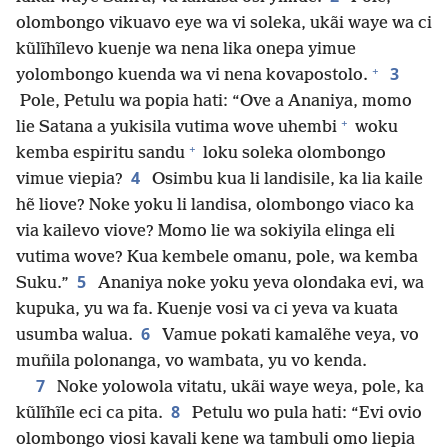
olombongo vikuavo eye wa vi soleka, ukãi waye wa ci
kũlĩhĩlevo kuenje wa nena lika onepa yimue
+
3
yolombongo kuenda wa vi nena kovapostolo.
Pole, Petulu wa popia hati: “Ove a Ananiya, momo
+
lie Satana a yukisila vutima wove uhembi
woku
+
kemba espiritu sandu
loku soleka olombongo
4
vimue viepia?
Osimbu kua li landisile, ka lia kaile
hẽ liove? Noke yoku li landisa, olombongo viaco ka
via kailevo viove? Momo lie wa sokiyila elinga eli
vutima wove? Kua kembele omanu, pole, wa kemba
5
Suku.”
Ananiya noke yoku yeva olondaka evi, wa
kupuka, yu wa fa. Kuenje vosi va ci yeva va kuata
6
usumba walua.
Vamue pokati kamalẽhe veya, vo
muñila polonanga, vo wambata, yu vo kenda.
7
Noke yolowola vitatu, ukãi waye weya, pole, ka
8
kũlĩhĩle eci ca pita.
Petulu wo pula hati: “Evi ovio
olombongo viosi kavali kene wa tambuli omo liepia