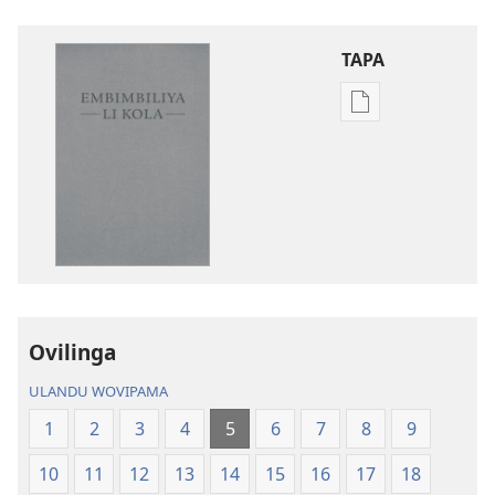
TAPA
Publication
download
options
Embimbiliya
li
Kola
—
Epongoluilo
Lioluali
Ovilinga
Luokaliye
ULANDU WOVIPAMA
1
2
3
4
5
6
7
8
9
10
11
12
13
14
15
16
17
18