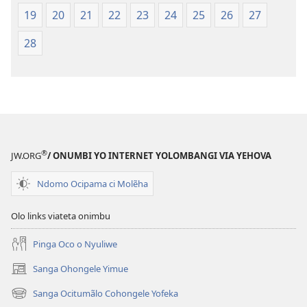
19
20
21
22
23
24
25
26
27
28
®
JW.ORG
/ ONUMBI YO INTERNET YOLOMBANGI VIA YEHOVA
Ndomo Ocipama ci Molẽha
Olo links viateta onimbu
Pinga Oco o Nyuliwe
Sanga Ohongele Yimue
(yikula
onjanela
Sanga Ocitumãlo Cohongele Yofeka
(yikula
yokaliye)