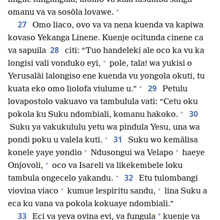
+
omanu va va sosõla lovawe.
27
Omo liaco, ovo va va nena kuenda va kapiwa
kovaso Yekanga Linene. Kuenje ocitunda cinene ca
28
va sapuila
citi: “Tuo handeleki ale oco ka vu ka
+
longisi vali vonduko eyi,
pole, tala! wa yukisi o
Yerusalãi lalongiso ene kuenda vu yongola okuti, tu
+
29
kuata eko omo liolofa viulume u.”
Petulu
lovapostolo vakuavo va tambulula vati: “Cetu oku
+
30
pokola ku Suku ndombiali, komanu hakoko.
Suku ya vakukululu yetu wa pindula Yesu, una wa
+
31
pondi poku u valela kuti.
Suku wo kemãlisa
+
+
konele yaye yondio
Ndusongui wa Velapo
haeye
+
Onjovoli,
oco va Isareli va likekembele loku
+
32
tambula ongecelo yakandu.
Etu tulombangi
+
+
viovina viaco
kumue lespiritu sandu,
lina Suku a
eca ku vana va pokola kokuaye ndombiali.”
33
*
Eci va yeva ovina evi, va fungula
kuenje va