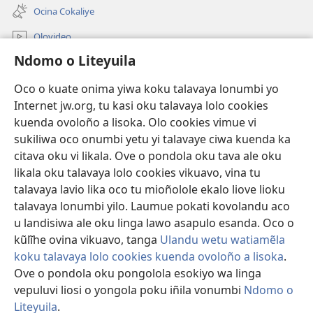
onjanela
Ocina Cokaliye
yokaliye)
Olovideo
Ndomo o Liteyuila
Videos with Audio Descriptions
Sandiliya
Oco o kuate onima yiwa koku talavaya lonumbi yo
Internet jw.org, tu kasi oku talavaya lolo cookies
Ekuatiso
kuenda ovoloño a lisoka. Olo cookies vimue vi
sukiliwa oco onumbi yetu yi talavaye ciwa kuenda ka
Olombanjaile
(yikula
citava oku vi likala. Ove o pondola oku tava ale oku
onjanela
likala oku talavaya lolo cookies vikuavo, vina tu
yokaliye)
OCISELEKO CALIVULU VO INTERNET Colombangi Via
talavaya lavio lika oco tu mioñolole ekalo liove lioku
(yikula
Yehova™
talavaya lonumbi yilo. Laumue pokati kovolandu aco
onjanela
®
JW Hub
yokaliye)
u landisiwa ale oku linga lawo asapulo esanda. Oco o
(yikula
kũlĩhe ovina vikuavo, tanga
Ulandu wetu watiamẽla
onjanela
O
JW Library
yokaliye)
koku talavaya lolo cookies kuenda ovoloño a lisoka
.
Ove o pondola oku pongolola esokiyo wa linga
vepuluvi liosi o yongola poku iñila vonumbi
Ndomo o
Liteyuila
.