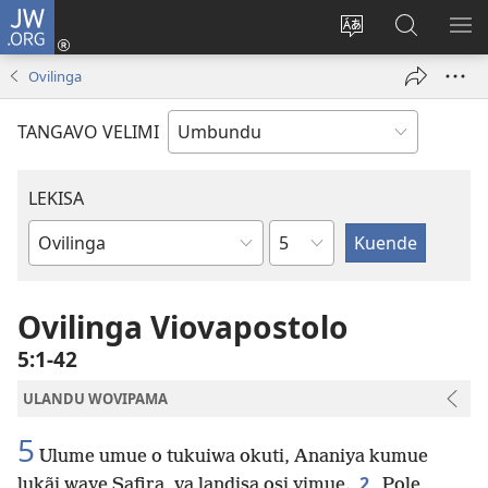
JW.ORG
Iñila
(yikula
Change
Sandiliya
LEK
onjanela
site
vo
PO
Ovilinga
yokaliye)
language
JW.ORG
YIK
TANGAVO VELIMI
LEKISA
Ocipama
Elivulu
Liembimbiliya
Ovilinga Viovapostolo
5:1-42
ULANDU WOVIPAMA
5
Ulume umue o tukuiwa okuti, Ananiya kumue
2
lukãi waye Safira, va landisa osi yimue.
Pole,