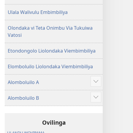
Ulala Walivulu Embimbiliya
Olondaka vi Teta Onimbu Via Tukuiwa
Vatosi
Etondongolo Liolondaka Viembimbiliya
Elomboluilo Liolondaka Viembimbiliya
Alomboluilo A
Show
more
Alomboluilo B
Show
more
Ovilinga
ULANDU WOVIPAMA