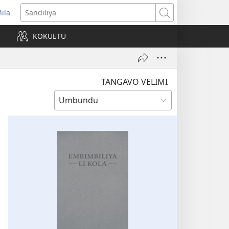
ñila
yikula
Sandiliya
njanela
KOKUETU
okaliye)
TANGAVO VELIMI