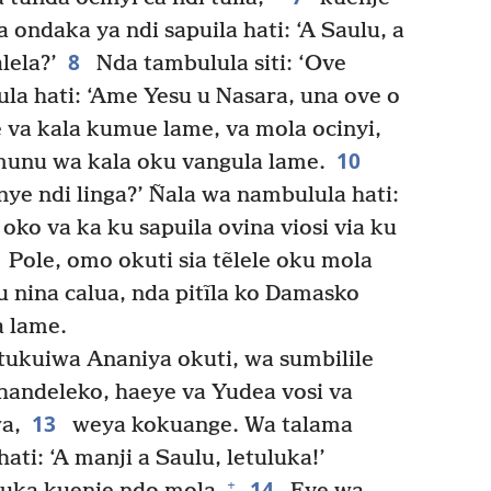
 ondaka ya ndi sapuila hati: ‘A Saulu, a
8
lela?’
Nda tambulula siti: ‘Ove
ula hati: ‘Ame Yesu u Nasara, una ove o
va kala kumue lame, va mola ocinyi,
10
munu wa kala oku vangula lame.
 nye ndi linga?’ Ñala wa nambulula hati:
ko va ka ku sapuila ovina viosi via ku
Pole, omo okuti sia tẽlele oku mola
u nina calua, nda pitĩla ko Damasko
a lame.
ukuiwa Ananiya okuti, wa sumbilile
andeleko, haeye va Yudea vosi va
13
a,
weya kokuange. Wa talama
ati: ‘A manji a Saulu, letuluka!’
14
+