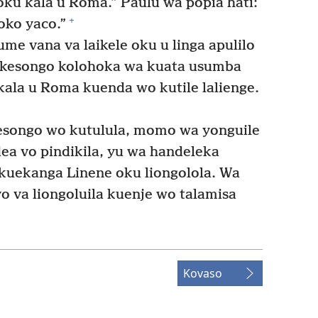
oku kala u Roma.” Paulu wa popia hati:
+
oko yaco.”
ume vana va laikele oku u linga apulilo
je kesongo kolohoka wa kuata usumba
kala u Roma kuenda wo kutile lalienge.
esongo wo kutulula, momo wa yonguile
dea vo pindikila, yu wa handeleka
akuekanga Linene oku liongolola. Wa
 va liongoluila kuenje wo talamisa
Kovaso