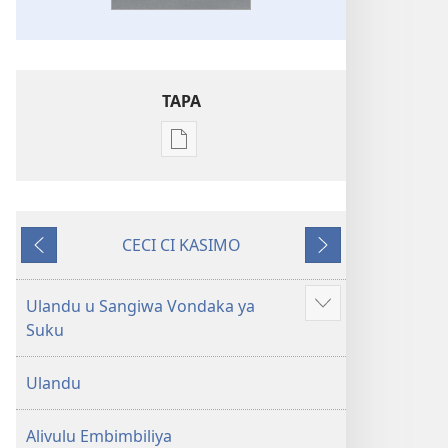
TAPA
Publication
download
options
Embimbiliya
CECI CI KASIMO
li
Konyima
Kovaso
Kola
—
Ulandu u Sangiwa Vondaka ya
Show
Epongoluilo
Suku
more
Lioluali
Luokaliye
Ulandu
Alivulu Embimbiliya