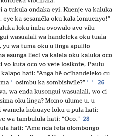
olofeka viocipãla.’”
i a tukula ondaka eyi. Kuenje va kaluka
, eye ka sesamẽla oku kala lomuenyo!”
aluka loku imba ovowalo avo vilu
ui wasualali wa handeleka oku tuala
i, yu wa tuma oku u linga apulilo
ha esunga lieci va kalela oku kaluka oco
i vo kuta oco vo vete losikote, Paulu
kalapo hati: “Anga hẽ ocihandeleko cu
26
+
*
*
oma
osimbu ka sombisiwile?”
a, wa enda kusongui wasualali, wo ci
o sima oku linga? Momo ulume u, u
 wamela kokuaye loku u pula hati:
28
e wa tambulula hati: “Oco.”
la hati: “Ame nda feta olombongo