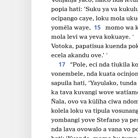
Vonjanja yaco, haico nda letu
popia hati: ‘Suku ya va kukul
ocipango caye, loku mola uk
15
yomẽla waye,
momo wa ku 
+
mola levi wa yeva kokuaye.
Votoka, papatisua kuenda pok
+
ecela akandu ove.’
17
“Pole, eci nda tiukila k
vonembele, nda kuata ocinjo
sapuila hati, ‘Yayulako, tund
ka tava kuvangi wove watiam
Ñala, ovo va kũlĩha ciwa ndo
kolela loku va tipula vosuna
yombangi yove Stefano ya pes
nda lava ovowalo a vana vo p