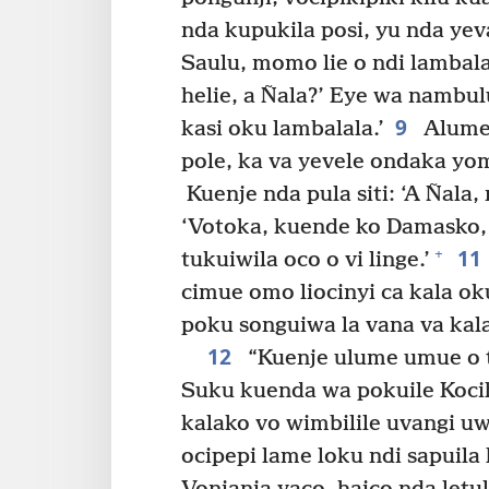
nda kupukila posi, yu nda yeva
Saulu, momo lie o ndi lambala
helie, a Ñala?’ Eye wa nambul
9
kasi oku lambalala.’
Alume 
pole, ka va yevele ondaka yo
Kuenje nda pula siti: ‘A Ñala,
‘Votoka, kuende ko Damasko, o
11
+
tukuiwila oco o vi linge.’
cimue omo liocinyi ca kala ok
poku songuiwa la vana va kal
12
“Kuenje ulume umue o t
Suku kuenda wa pokuile Kocih
kalako vo wimbilile uvangi uw
ocipepi lame loku ndi sapuila h