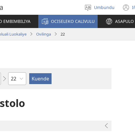
a
Umbundu
I
Select
(
language
o
O EMBIMBILIYA
OCISELEKO CALIVULU
ASAPULO
y
luali Luokaliye
Ovilinga
22
Ocipama
stolo