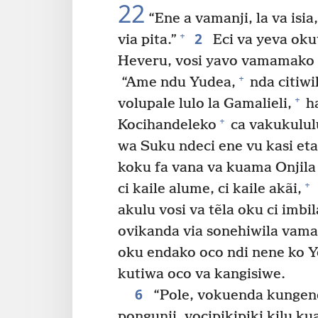
22
“Ene a vamanji, la va isia
2
+
via pita.”
Eci va yeva okut
Heveru, vosi yavo vamamako o
+
“Ame ndu Yudea,
nda citiwil
+
volupale lulo la Gamalieli,
ha
+
Kocihandeleko
ca vakukulul
wa Suku ndeci ene vu kasi etai
koku fa vana va kuama Onjil
+
ci kaile alume, ci kaile akãi,
akulu vosi va tẽla oku ci imb
ovikanda via sonehiwila vama
oku endako oco ndi nene ko Ye
kutiwa oco va kangisiwe.
6
“Pole, vokuenda kungend
pongunji, vocipikipiki kilu kua