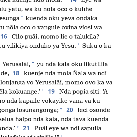
luka kuenje ndo mola.
Eye wa
ulu yetu, wa ku nõla oco o kũlĩhe
+
uesunga
kuenda oku yeva ondaka
nõla oco o vangule ovina viosi wa
16
Cilo puãi, momo lie o talukila?
+
u vilikiya onduko ya Yesu,
Suku o ka
+
o Yerusalãi,
yu nda kala oku likutilila
18
nde,
kuenje nda mola Ñala wa ndi
a lonjanga vo Yerusalãi, momo ovo ka va
19
+
ẽla kokuange.’
Nda popia siti: ‘A
mo nda kapaile vokayike vana va ku
20
+
ngonga losunangonga;
leci osonde
elua haipo nda kala, nda tava kuenda
21
+
onda.’
Puãi eye wa ndi sapuila
+