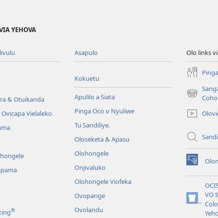
VIA YEHOVA
livulu
Asapulo
Olo links 
Pinga
Kokuetu
Sang
Apulilo a Siata
(yikula
Coho
ra & Otuikanda
onjanela
Pinga Oco o Nyuliwe
Olov
Ovicapa Vielaleko
yokaliye)
Tu Sandiliye.
ama
Sandi
Oloseketa & Apasu
Olohongele
ohongele
Olom
(yikula
Onjivaluko
ipama
onjanela
Olohongele Viofeka
yokaliye)
OCI
VO 
Ovopange
(yikula
Colo
Ovolandu
®
ting
onjanela
Yeh