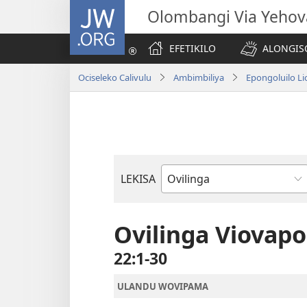
JW.ORG
Olombangi Via Yehov
EFETIKILO
ALONGIS
Ociseleko Calivulu
Ambimbiliya
Epongoluilo Lio
LEKISA
Elivulu
Liembimbiliya
Ovilinga Viovapo
22:1-30
ULANDU WOVIPAMA