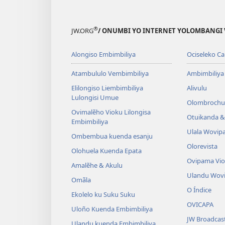
®
JW.ORG
/ ONUMBI YO INTERNET YOLOMBANGI 
Alongiso Embimbiliya
Ociseleko Ca
Atambululo Vembimbiliya
Ambimbiliya
Elilongiso Liembimbiliya
Alivulu
Lulongisi Umue
Olombrochu
Ovimalẽho Vioku Lilongisa
Otuikanda & 
Embimbiliya
Ulala Wovip
Ombembua kuenda esanju
Olorevista
Olohuela Kuenda Epata
Ovipama Vi
Amalẽhe & Akulu
Ulandu Wov
Omãla
O Índice
Ekolelo ku Suku Suku
OVICAPA
Uloño Kuenda Embimbiliya
JW Broadcas
Ulandu kuenda Embimbiliya