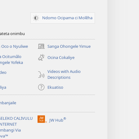
Ndomo Ocipama ci Molẽha
viateta onimbu
 Oco o Nyuliwe
Sanga Ohongele Yimue
(yikula
onjanela
a Ocitumãlo
Ocina Cokaliye
yokaliye)
ngele Yofeka
Videos with Audio
ideo
Descriptions
liya
Ekuatiso
banjaile
SELEKO CALIVULU
®
JW Hub
(yikula
INTERNET
onjanela
mbangi Via
yokaliye)
ova™