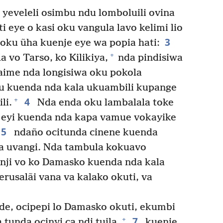
, yeveleli osimbu ndu lomboluili ovina
i eye o kasi oku vangula lavo kelimi lio
3
ku ũha kuenje eye wa popia hati:
+
a vo Tarso, ko Kilikiya,
nda pindisiwa
ime nda longisiwa oku pokola
u kuenda nda kala ukuambili kupange
4
+
li.
Nda enda oku lambalala toke
a eyi kuenda nda kapa vamue vokayike
5
ndaño ocitunda cinene kuenda
ila uvangi. Nda tambula kokuavo
nji vo ko Damasko kuenda nda kala
rusalãi vana va kalako okuti, va
e, ocipepi lo Damasko okuti, ekumbi
7
+
 tunda ocinyi ca ndi tuila,
kuenje