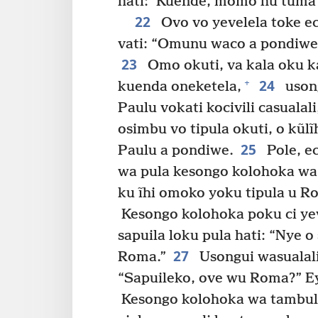
hati: ‘Kuende, momo hu tuma k
22
Ovo vo yevelela toke ec
vati: “Omunu waco a pondiwe
23
Omo okuti, va kala oku k
24
+
kuenda oneketela,
usong
Paulu vokati kocivili casualal
osimbu vo tipula okuti, o kũlĩ
25
Paulu a pondiwe.
Pole, ec
wa pula kesongo kolohoka wa 
ku ĩhi omoko yoku tipula u R
Kesongo kolohoka poku ci yev
sapuila loku pula hati: “Nye 
27
Roma.”
Usongui wasualali
“Sapuileko, ove wu Roma?” Ey
Kesongo kolohoka wa tambulu