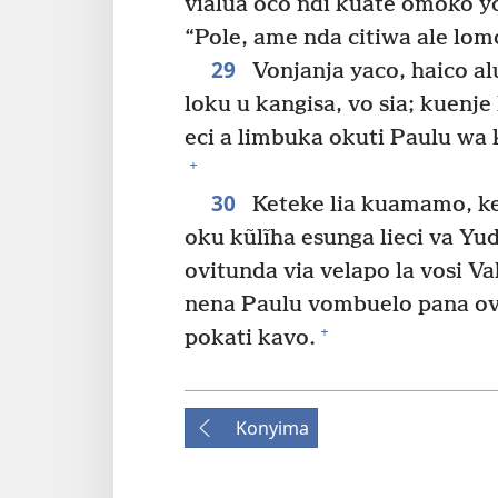
vialua oco ndi kuate omoko y
“Pole, ame nda citiwa ale lom
29
Vonjanja yaco, haico al
loku u kangisa, vo sia; kuen
eci a limbuka okuti Paulu wa 
+
30
Keteke lia kuamamo, k
oku kũlĩha esunga lieci va Yu
ovitunda via velapo la vosi V
nena Paulu vombuelo pana ovo
+
pokati kavo.
Konyima