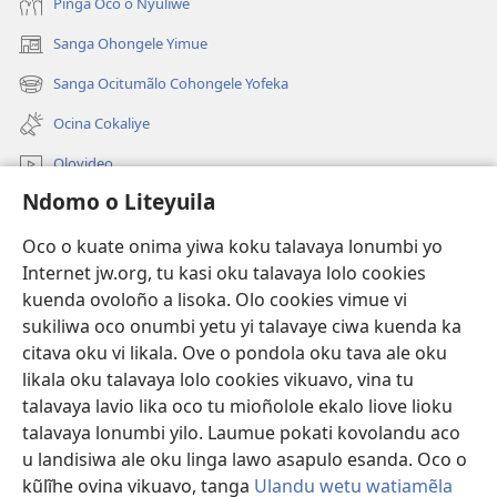
Pinga Oco o Nyuliwe
Sanga Ohongele Yimue
(yikula
onjanela
Sanga Ocitumãlo Cohongele Yofeka
(yikula
yokaliye)
onjanela
Ocina Cokaliye
yokaliye)
Olovideo
Ndomo o Liteyuila
Videos with Audio Descriptions
Sandiliya
Oco o kuate onima yiwa koku talavaya lonumbi yo
Internet jw.org, tu kasi oku talavaya lolo cookies
Ekuatiso
kuenda ovoloño a lisoka. Olo cookies vimue vi
sukiliwa oco onumbi yetu yi talavaye ciwa kuenda ka
Olombanjaile
(yikula
citava oku vi likala. Ove o pondola oku tava ale oku
onjanela
likala oku talavaya lolo cookies vikuavo, vina tu
yokaliye)
OCISELEKO CALIVULU VO INTERNET Colombangi Via
talavaya lavio lika oco tu mioñolole ekalo liove lioku
(yikula
Yehova™
talavaya lonumbi yilo. Laumue pokati kovolandu aco
onjanela
®
JW Hub
u landisiwa ale oku linga lawo asapulo esanda. Oco o
yokaliye)
(yikula
kũlĩhe ovina vikuavo, tanga
Ulandu wetu watiamẽla
onjanela