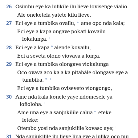
26
Osimbu eye ka lulikile ilu lieve lovisenge vialio
Ale oneketela yatete kilu lieve.
+
27
Eci eye a tumbika ovailu,
ame opo nda kala;
Eci eye a kapa ongave pokati kovailu
+
lokalunga,
28
*
Eci eye a kapa
alende kovailu,
Eci a seveta olono viovava a longa,
29
Eci eye a tumbika olongave viokalunga
Oco ovava aco ka a ka pitahãle olongave eye a
+
*
tumbika,
Eci eye a tumbika oviseveto viongongo,
30
Ame nda kala konele yaye ndomesele ya
+
loñoloha.
+
Ame una eye a sanjukilile calua
eteke
leteke;
+
Otembo yosi nda sanjukilile kovaso aye;
31
Nda sanjukilile ilu lieve lina eye a lulika oco mu