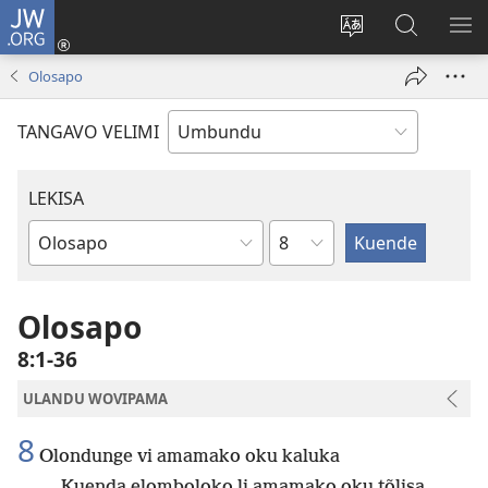
JW.ORG
Iñila
(yikula
Change
Sandiliya
LEK
onjanela
site
vo
PO
Olosapo
yokaliye)
language
JW.ORG
YIK
TANGAVO VELIMI
LEKISA
Ocipama
Elivulu
Liembimbiliya
Olosapo
8:1-36
ULANDU WOVIPAMA
8
Olondunge vi amamako oku kaluka
Kuenda elomboloko li amamako oku tõlisa