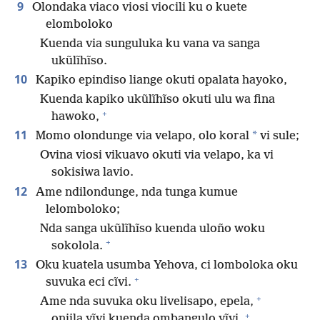
9
Olondaka viaco viosi viocili ku o kuete
elomboloko
Kuenda via sunguluka ku vana va sanga
ukũlĩhĩso.
10
Kapiko epindiso liange okuti opalata hayoko,
Kuenda kapiko ukũlĩhĩso okuti ulu wa fina
+
hawoko,
11
*
Momo olondunge via velapo, olo koral
vi sule;
Ovina viosi vikuavo okuti via velapo, ka vi
sokisiwa lavio.
12
Ame ndilondunge, nda tunga kumue
lelomboloko;
Nda sanga ukũlĩhĩso kuenda uloño woku
+
sokolola.
13
Oku kuatela usumba Yehova, ci lomboloka oku
+
suvuka eci cĩvi.
+
Ame nda suvuka oku livelisapo, epela,
+
onjila yĩvi kuenda ombangulo yĩvi.