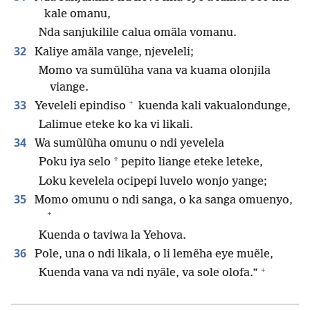
kale omanu,
Nda sanjukilile calua omãla vomanu.
32
Kaliye amãla vange, njeveleli;
Momo va sumũlũha vana va kuama olonjila
viange.
+
33
Yeveleli epindiso
kuenda kali vakualondunge,
Lalimue eteke ko ka vi likali.
34
Wa sumũlũha omunu o ndi yevelela
*
Poku iya selo
pepito liange eteke leteke,
Loku kevelela ocipepi luvelo wonjo yange;
35
Momo omunu o ndi sanga, o ka sanga omuenyo,
+
Kuenda o taviwa la Yehova.
36
Pole, una o ndi likala, o li lemẽha eye muẽle,
+
Kuenda vana va ndi nyãle, va sole olofa.”