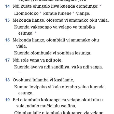
+
14
Ndi kuete elungulo liwa kuenda olondunge;
+
+
Elomboloko
kumue lunene
viange.
15
Mekonda liange, olosoma vi amamako oku viala,
Kuenda vakesongo va velapo va tumbika
+
esunga.
16
Mekonda liange, olombiali vi amamako oku
viala,
Kuenda olombuale vi sombisa lesunga.
17
Ndi sole vana va ndi sole,
Kuenda ava va ndi sandiliya, va ka ndi sanga.
+
18
Ovokuasi lulamba vi kasi lame,
Kumue lovipako vi kala otembo yalua kuenda
esunga.
19
Eci o tambula kokuange ca velapo okuti ulu u
sule, ndaño muẽle ulu wa fina,
Olombanjaile o tambula kokuange via velapo