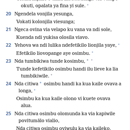
+
okuti, opalata ya fina yi sule.
20
Ngendela vonjila yesunga,
Vokati kolonjila viesunga;
21
Ngeca ovina via velapo ku vana va ndi sole,
Kuenda ndi yukisa olosila viavo.
+
22
Yehova wa ndi lulika ndefetikilo lionjila yaye,
+
Efetikilo liovopange aye osimbu.
+
23
*
Nda tumbikiwa tunde kosimbu,
Tunde kefetikilo osimbu handi ilu lieve ka lia
+
tumbikiwile.
24
*
Nda citiwa
osimbu handi ka kua kaile ovava a
+
longa,
Osimbu ka kua kaile olono vi kuete ovava
alua.
25
Nda citiwa osimbu olomunda ka via kapiwile
povitumãlo vialio,
Nda citiwa osimbu oviwulu ka via kaileko,