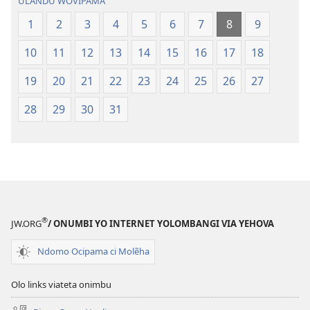
ULANDU WOVIPAMA
1
2
3
4
5
6
7
8
9
10
11
12
13
14
15
16
17
18
19
20
21
22
23
24
25
26
27
28
29
30
31
®
JW.ORG
/ ONUMBI YO INTERNET YOLOMBANGI VIA YEHOVA
Ndomo Ocipama ci Molẽha
Olo links viateta onimbu