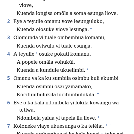
viove,
+
Kuenda longisa omõla a soma esunga liove.
2
Eye a teyuile omanu vove lesunguluko,
+
Kuenda olosuke viove lesunga.
3
Olomunda vi tuale ombembua komanu,
Kuenda oviwulu vi tuale esunga.
4
*
A teyuile
osuke pokati komanu,
A popele omãla vohukũi,
+
Kuenda a kundule ukuelimbi.
5
Omanu va ka ku sumbila osimbu kuli ekumbi
Kuenda osimbu osãi yamamako,
+
Kocitumbulukila locitumbulukila.
6
Eye o ka kala ndombela yi lokila kowangu wa
tetiwa,
+
Ndombela yalua yi tapela ilu lieve.
+
7
*
Koloneke viaye ukuesunga o ka telẽha,
+