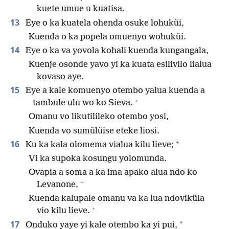
kuete umue u kuatisa.
13
Eye o ka kuatela ohenda osuke lohukũi,
Kuenda o ka popela omuenyo wohukũi.
14
Eye o ka va yovola kohali kuenda kungangala,
Kuenje osonde yavo yi ka kuata esilivilo lialua
kovaso aye.
15
Eye a kale komuenyo otembo yalua kuenda a
+
tambule ulu wo ko Sieva.
Omanu vo likutilileko otembo yosi,
Kuenda vo sumũlũise eteke liosi.
+
16
Ku ka kala olomema vialua kilu lieve;
Vi ka supoka kosungu yolomunda.
Ovapia a soma a ka ima apako alua ndo ko
+
Levanone,
Kuenda kalupale omanu va ka lua ndovikũla
+
vio kilu lieve.
+
17
Onduko yaye yi kale otembo ka yi pui,