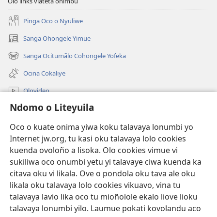
Olo links viateta onimbu
Pinga Oco o Nyuliwe
Sanga Ohongele Yimue
(yikula
onjanela
Sanga Ocitumãlo Cohongele Yofeka
(yikula
yokaliye)
onjanela
Ocina Cokaliye
yokaliye)
Olovideo
Ndomo o Liteyuila
Videos with Audio Descriptions
Sandiliya
Oco o kuate onima yiwa koku talavaya lonumbi yo
Internet jw.org, tu kasi oku talavaya lolo cookies
Ekuatiso
kuenda ovoloño a lisoka. Olo cookies vimue vi
sukiliwa oco onumbi yetu yi talavaye ciwa kuenda ka
Olombanjaile
(yikula
citava oku vi likala. Ove o pondola oku tava ale oku
onjanela
likala oku talavaya lolo cookies vikuavo, vina tu
yokaliye)
OCISELEKO CALIVULU VO INTERNET Colombangi Via
talavaya lavio lika oco tu mioñolole ekalo liove lioku
(yikula
Yehova™
talavaya lonumbi yilo. Laumue pokati kovolandu aco
onjanela
®