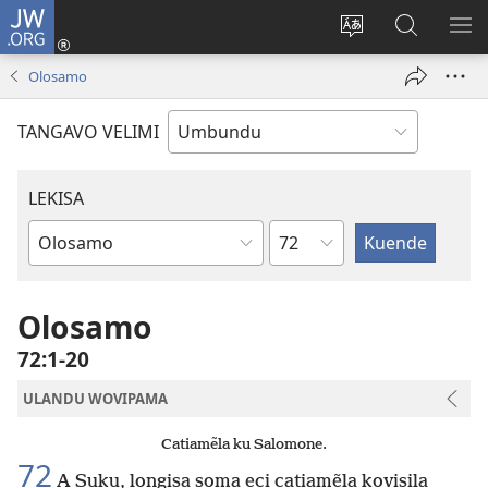
JW.ORG
Iñila
(yikula
Change
Sandiliya
LEK
onjanela
site
vo
PO
Olosamo
yokaliye)
language
JW.ORG
YIK
TANGAVO VELIMI
LEKISA
Ocipama
Elivulu
Liembimbiliya
Olosamo
72:1-20
ULANDU WOVIPAMA
Catiamẽla ku Salomone.
72
A Suku, longisa soma eci catiamẽla kovisila