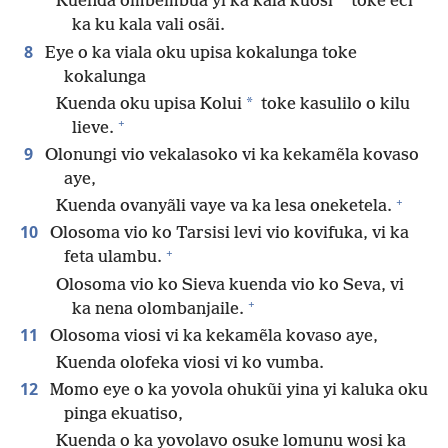
Kuenda ombembua yi ka kala kuosi
toke eci
ka ku kala vali osãi.
8
Eye o ka viala oku upisa kokalunga toke
kokalunga
*
Kuenda oku upisa Kolui
toke kasulilo o kilu
+
lieve.
9
Olonungi vio vekalasoko vi ka kekamẽla kovaso
aye,
+
Kuenda ovanyãli vaye va ka lesa oneketela.
10
Olosoma vio ko Tarsisi levi vio kovifuka, vi ka
+
feta ulambu.
Olosoma vio ko Sieva kuenda vio ko Seva, vi
+
ka nena olombanjaile.
11
Olosoma viosi vi ka kekamẽla kovaso aye,
Kuenda olofeka viosi vi ko vumba.
12
Momo eye o ka yovola ohukũi yina yi kaluka oku
pinga ekuatiso,
Kuenda o ka yovolavo osuke lomunu wosi ka