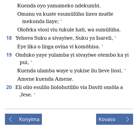
Kuenda oyo yamameko ndekumbi.
Omanu va kuate esumũlũho liavo muẽle
+
mekonda liaye;
Olofeka viosi viu tukule hati, wa sumũlũha.
+
18
Yehova Suku a sivayiwe, Suku ya Isareli,
+
Eye lika o linga ovina vi komõhisa.
19
Onduko yaye yulamba yi sivayiwe otembo ka yi
+
pui,
+
Kuenda ulamba waye u yukise ilu lieve liosi.
Amene kuenda Amene.
20
Eli olio esulilo liolohutililo via Daviti omõla a
+
Jese.
Konyima
Kovaso