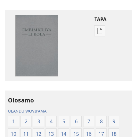
TAPA
Publication
download
options
Embimbiliya
li
Kola
—
Epongoluilo
Lioluali
Olosamo
Luokaliye
ULANDU WOVIPAMA
1
2
3
4
5
6
7
8
9
10
11
12
13
14
15
16
17
18