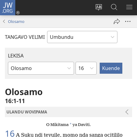
JW.ORG
Iñila
(yikula
Change
Sandiliya
LEK
onjanela
site
vo
PO
Olosamo
yokaliye)
language
JW.ORG
YIK
TANGAVO VELIMI
LEKISA
Ocipama
Elivulu
Liembimbiliya
Olosamo
16:1-11
ULANDU WOVIPAMA
*
O Mikitama
ya Daviti.
16
A Suku ndi teyuile, momo nda sanga ocitililo