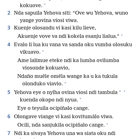
+
kokuove.
2
Nda sapuila Yehova siti: “Ove wu Yehova, wuno
yange yovina viosi viwa.
3
Kuenje olosandu vi kasi kilu lieve,
+
Akuenje vove va ndi kokela esanju lialua.”
4
Evalo li lua ku vana va sanda oku vumba olosuku
+
vikuavo.
Ame lalimue eteke ndi ka lumba ovilumba
viosonde kokuavio,
Ndaño muẽle omẽla wange ka u ka tukula
+
olonduko viavio.
+
5
*
Yehova eye o nyĩha ovina viosi ndi tambula
+
kuenda okopo ndi nyua.
Eye o teyuila ocipiñalo cange.
6
Olongave viange vi kasi kovitumãlo viwa.
+
Ocili, nda sanjukila ocipiñalo cange.
7
Ndi ka sivaya Yehova una wa siata oku ndi