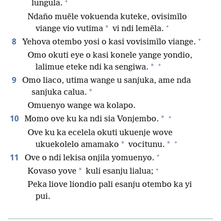
+
lungula.
Ndaño muẽle vokuenda kuteke, ovisimĩlo
+
*
viange vio vutima
vi ndi lemẽla.
+
8
Yehova otembo yosi o kasi vovisimĩlo viange.
Omo okuti eye o kasi konele yange yondio,
+
*
lalimue eteke ndi ka sengiwa.
9
Omo liaco, utima wange u sanjuka, ame nda
*
sanjuka calua.
Omuenyo wange wa kolapo.
+
10
*
Momo ove ku ka ndi sia Vonjembo.
Ove ku ka ecelela okuti ukuenje wove
+
*
*
ukuekolelo amamako
vocitunu.
+
11
Ove o ndi lekisa onjila yomuenyo.
+
*
Kovaso yove
kuli esanju lialua;
Peka liove liondio pali esanju otembo ka yi
pui.