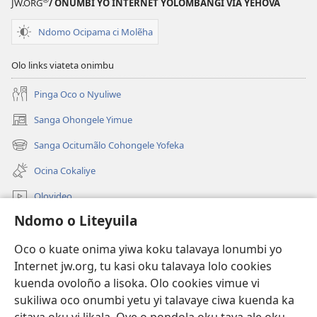
JW.ORG
/ ONUMBI YO INTERNET YOLOMBANGI VIA YEHOVA
Ndomo Ocipama ci Molẽha
Olo links viateta onimbu
Pinga Oco o Nyuliwe
Sanga Ohongele Yimue
(yikula
onjanela
Sanga Ocitumãlo Cohongele Yofeka
(yikula
yokaliye)
onjanela
Ocina Cokaliye
yokaliye)
Olovideo
Ndomo o Liteyuila
Videos with Audio Descriptions
Sandiliya
Oco o kuate onima yiwa koku talavaya lonumbi yo
Internet jw.org, tu kasi oku talavaya lolo cookies
Ekuatiso
kuenda ovoloño a lisoka. Olo cookies vimue vi
sukiliwa oco onumbi yetu yi talavaye ciwa kuenda ka
Olombanjaile
(yikula