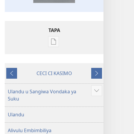
TAPA
Publication
download
options
Embimbiliya
CECI CI KASIMO
li
Konyima
Kovaso
Kola
—
Ulandu u Sangiwa Vondaka ya
Show
Epongoluilo
Suku
more
Lioluali
Luokaliye
Ulandu
Alivulu Embimbiliya