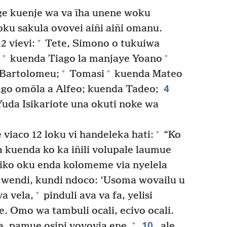
ge kuenje wa va ĩha unene woku
ku sakula ovovei aiñi aiñi omanu.
+
 vievi:
Tete, Simono o tukuiwa
+
+
kuenda Tiago la manjaye Yoano
+
+
 Bartolomeu;
Tomasi
kuenda Mateo
4
go omõla a Alfeo; kuenda Tadeo;
uda Isikariote una okuti noke wa
+
iaco 12 loku vi handeleka hati:
“Ko
a kuenda ko ka iñili volupale laumue
ko oku enda kolomeme via nyelela
wendi, kundi ndoco: ‘Usoma wovailu u
+
a vela,
pinduli ava va fa, yelisi
e. Omo wa tambuli ocali, ecivo ocali.
10
+
a, pamue osipi vovovia ene,
ale