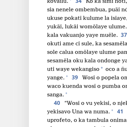
34
kovailu.
Ko ka simi hot
sia nenele ombembua, puãi nd
ukuse pokati kulume la isiay
yukãi, lukãi womõlaye ulume.
3
kala vakuanjo yaye muẽle.
okuti ame ci sule, ka sesamẽl
sole calua omõlaye ulume pam
sesamẽla oku kala ondonge y
*
uti waye wekangiso
oco a ñ
39
+
yange.
Wosi o popela o
waco kuenda wosi o pumba o
+
sanga.
40
“Wosi o vu yekisi, o nj
41
+
yekisavo Una wa numa.
uprofeto, o ka tambula onima