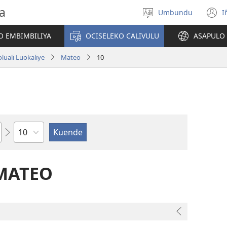
a
Umbundu
I
Select
(
language
o
O EMBIMBILIYA
OCISELEKO CALIVULU
ASAPULO
y
luali Luokaliye
Mateo
10
Ocipama
 MATEO