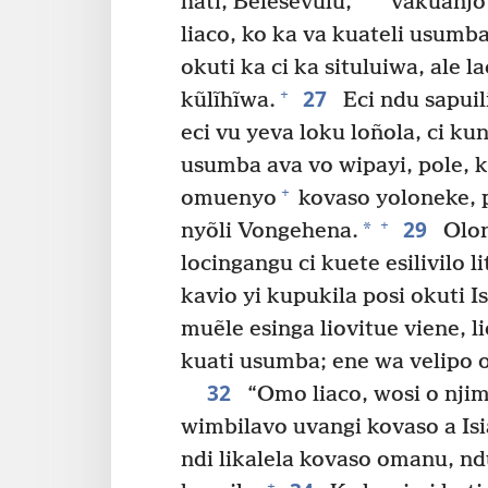
*
hati, Belesevulu,
vakuanjo 
liaco, ko ka va kuateli usumb
okuti ka ci ka situluiwa, ale 
27
+
kũlĩhĩwa.
Eci ndu sapuil
eci vu yeva loku loñola, ci kund
usumba ava vo wipayi, pole, k
+
omuenyo
kovaso yoloneke, p
29
+
*
nyõli Vongehena.
Olon
locingangu ci kuete esilivilo li
kavio yi kupukila posi okuti Is
muẽle esinga liovitue viene, li
kuati usumba; ene wa velipo o
32
“Omo liaco, wosi o nji
wimbilavo uvangi kovaso a Isi
ndi likalela kovaso omanu, ndu
+