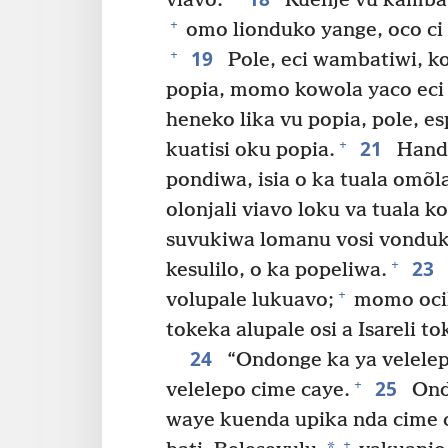
viavo.
Kuenje vu kambat
+
omo lionduko yange, oco ci
19
+
Pole, eci wambatiwi, ko
popia, momo kowola yaco eci 
heneko lika vu popia, pole, esp
21
+
kuatisi oku popia.
Handi
pondiwa, isia o ka tuala omõ
olonjali viavo loku va tuala 
suvukiwa lomanu vosi vonduk
23
+
kesulilo, o ka popeliwa.
+
volupale lukuavo;
momo ocili
tokeka alupale osi a Isareli t
24
“Ondonge ka ya velelep
25
+
velelepo cime caye.
Ondo
waye kuenda upika nda cime 
+