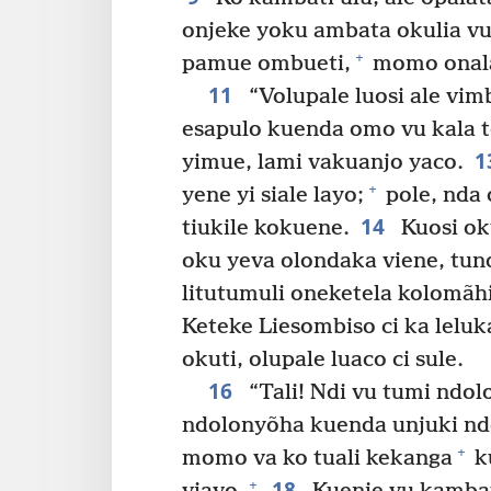
onjeke yoku ambata okulia vu
+
pamue ombueti,
momo onalav
11
“Volupale luosi ale vim
esapulo kuenda omo vu kala t
1
yimue, lami vakuanjo yaco.
+
yene yi siale layo;
pole, nda 
14
tiukile kokuene.
Kuosi oku
oku yeva olondaka viene, tund
litutumuli oneketela kolomãhi
Keteke Liesombiso ci ka lelu
okuti, olupale luaco ci sule.
16
“Tali! Ndi vu tumi ndol
ndolonyõha kuenda unjuki n
+
momo va ko tuali kekanga
k
18
+