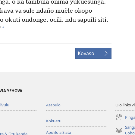
ga, o ka tambula onima yukuesunga.
kava va sule ndaño muẽle okopo
 okuti ondonge, ocili, ndu sapuili siti,
+
”
Kovaso
VIA YEHOVA
livulu
Asapulo
Olo links 
Pinga
Kokuetu
Sang
Apulilo a Siata
(yikula
Coho
ra & Otuikanda