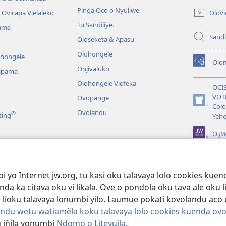
onjanela
Pinga Oco o Nyuliwe
Olov
Ovicapa Vielaleko
yokaliye)
Tu Sandiliye.
ama
Sandi
Oloseketa & Apasu
Olohongele
ohongele
Olom
(yikula
Onjivaluko
ipama
onjanela
Olohongele Viofeka
yokaliye)
OCI
VO 
Ovopange
(yikula
Colo
Ovolandu
®
ting
onjanela
Yeh
yokaliye)
O
JW
Vioku Yevelela
a Kuolondalama
yo Internet jw.org, tu kasi oku talavaya lolo cookies kuend
ya
da ka citava oku vi likala. Ove o pondola oku tava ale oku li
ve lioku talavaya lonumbi yilo. Laumue pokati kovolandu aco
ndu wetu watiamẽla koku talavaya lolo cookies kuenda ovo
u iñila vonumbi
Ndomo o Liteyuila
.