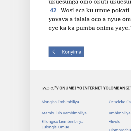
ukuesunga omo okuti ukuesun
42
Wosi eca ku umue pokati 
yovava a talala oco a nyue omo
eye ka ka pumba onima yaye.
Konyima
®
JW.ORG
/ ONUMBI YO INTERNET YOLOMBANGI 
Alongiso Embimbiliya
Ociseleko Ca
Atambululo Vembimbiliya
Ambimbiliya
Elilongiso Liembimbiliya
Alivulu
Lulongisi Umue
Olombrochu