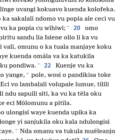
iwi kovaso yolonguluvulu lo kolosoma
 linge uvangi kokuavo kuenda kolofeka.
 ka sakalali ndomo vu popia ale ceci vu
20
+
vu ka popia cu wĩhiwi;
omo
iritu sandu lia Isiene olio li ka vu
 vali, omunu o ka tuala manjaye koku
laye kuenda omãla va ka katukila
22
+
koku pondiwa.
Kuenje vu ka
+
o yange,
pole, wosi o pandikisa toke
Eci vo lambalali volupale lumue, tilili
 ndu sapuili siti, ka vu ka tẽla oku
oke eci Mõlomunu a pitĩla.
o ulongisi waye kuenda upika ka
nge yi sanjukila oku kala ndulongisi
+
caye.
Nda omanu va tukula muẽleanjo