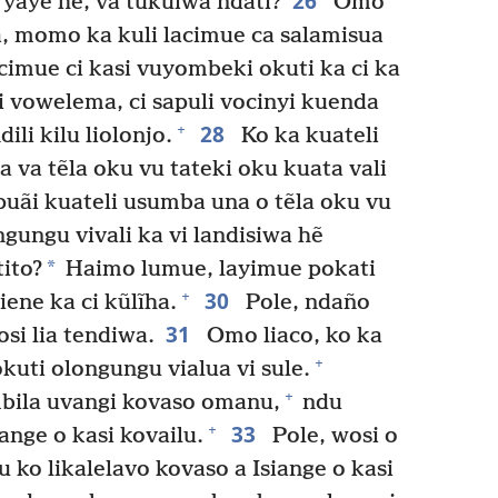
26
yaye hẽ, va tukuiwa ndati?
Omo
a, momo ka kuli lacimue ca salamisua
lacimue ci kasi vuyombeki okuti ka ci ka
i vowelema, ci sapuli vocinyi kuenda
28
+
ili kilu liolonjo.
Ko ka kuateli
a va tẽla oku vu tateki oku kuata vali
uãi kuateli usumba una o tẽla oku vu
gungu vivali ka vi landisiwa hẽ
*
tito?
Haimo lumue, layimue pokati
30
+
iene ka ci kũlĩha.
Pole, ndaño
31
osi lia tendiwa.
Omo liaco, ko ka
+
kuti olongungu vialua vi sule.
+
mbila uvangi kovaso omanu,
ndu
33
+
ange o kasi kovailu.
Pole, wosi o
 ko likalelavo kovaso a Isiange o kasi