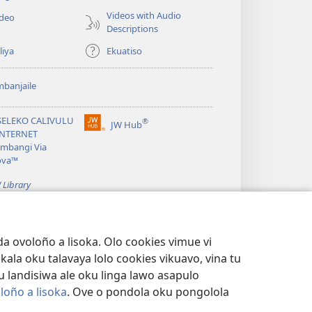
Videos with Audio
ideo
Descriptions
liya
Ekuatiso
banjaile
SELEKO CALIVULU
®
JW Hub
(yikula
INTERNET
onjanela
mbangi Via
yokaliye)
ova™
 Library
a ovoloño a lisoka. Olo cookies vimue vi
kala oku talavaya lolo cookies vikuavo, vina tu
 u landisiwa ale oku linga lawo asapulo
loño a lisoka
. Ove o pondola oku pongolola