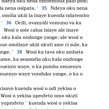
i, ndeya oku nena ombembua palo posi;
35
+
a nena osipata.
Ndeya oku nena
e, omõla ukãi la inaye kuenda ndatembo
36
+
Ocili, ovanyãli vomunu va ka
7
Wosi o sole calua isiaye ale inaye
a oku kala ondonge yange; ale wosi o
ue omõlaye ukãi okuti ame ci sule, ka
38
+
ange.
Wosi ka tava oku ambata
uame, ka sesamẽla oku kala ondonge
muenyo waye, o ka pumba omuenyo
muenyo waye vonduko yange, o ka u
ekisavo kuenda wosi o ndi yekisa o
Wosi o yekisa uprofeto omo okuti
+
 yuprofeto
kuenda wosi o yekisa