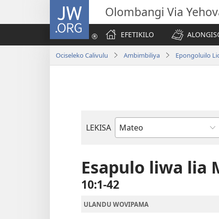
JW.ORG
Olombangi Via Yehov
EFETIKILO
ALONGIS
Ociseleko Calivulu
Ambimbiliya
Epongoluilo Lio
LEKISA
Elivulu
Liembimbiliya
Esapulo liwa lia
10:1-42
ULANDU WOVIPAMA