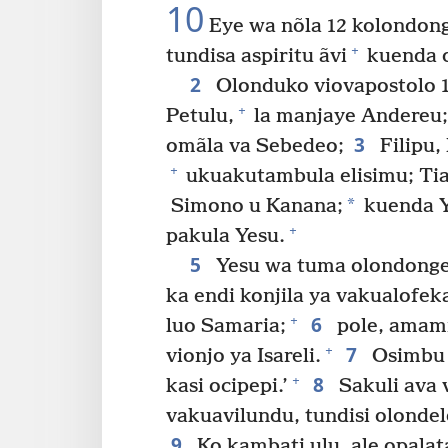
10
Eye wa nõla 12 kolondon
+
tundisa aspiritu ãvi
kuenda o
2
Olonduko viovapostolo 12
+
Petulu,
la manjaye Andereu;
3
omãla va Sebedeo;
Filipu,
+
ukuakutambula elisimu; Tia
*
Simono u Kanana;
kuenda Y
+
pakula Yesu.
5
Yesu wa tuma olondonge v
ka endi konjila ya vakualofek
6
+
luo Samaria;
pole, amami
7
+
vionjo ya Isareli.
Osimbu 
8
+
kasi ocipepi.’
Sakuli ava v
vakuavilundu, tundisi olondel
9
Ko kambati ulu, ale opalat