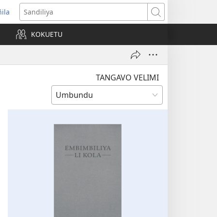
ñila
yikula
Sandiliya
njanela
KOKUETU
okaliye)
TANGAVO VELIMI