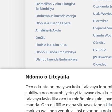
Ovimalẽho Vioku Lilongisa
Otuikanda & 
Embimbiliya
Ulala Wovip
Ombembua kuenda esanju
Olorevista
Olohuela Kuenda Epata
Ovipama Vi
Amalẽhe & Akulu
Ulandu Wov
Omãla
O Índice
Ekolelo ku Suku Suku
OVICAPA
Uloño Kuenda Embimbiliya
JW Broadcas
Ulandu kuenda Embimbiliya
Olovideo
Ovisungo
Ndomo o Liteyuila
Olondalama 
Oku Tangiw
Oco o kuate onima yiwa koku talavaya lonumbi 
Viembimbili
sukiliwa oco onumbi yetu yi talavaye ciwa kuen
talavaya lavio lika oco tu mioñolole ekalo lio
esanda. Oco o kũlĩhe ovina vikuavo, tanga
Ula
esokiyo wa linga vepuluvi liosi o yongola pok