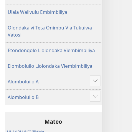
Ulala Walivulu Embimbiliya
Olondaka vi Teta Onimbu Via Tukuiwa
Vatosi
Etondongolo Liolondaka Viembimbiliya
Elomboluilo Liolondaka Viembimbiliya
Alomboluilo A
Show
more
Alomboluilo B
Show
more
Mateo
ULANDU WOVIPAMA