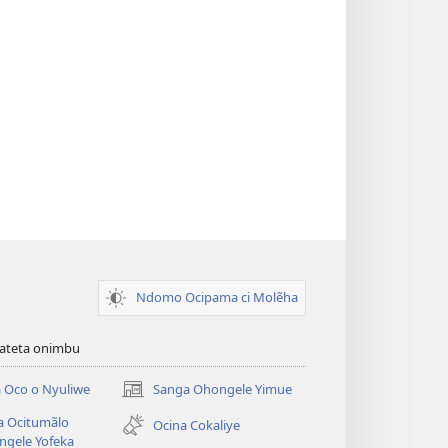
Ndomo Ocipama ci Molẽha
viateta onimbu
 Oco o Nyuliwe
Sanga Ohongele Yimue
(yikula
onjanela
a Ocitumãlo
Ocina Cokaliye
yokaliye)
ngele Yofeka