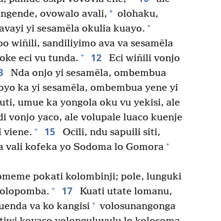
*
ngende, ovowalo avali,
olohaku,
+
ayi yi sesamẽla okulia kuayo.
bo wiñili, sandiliyimo ava va sesamẽla
12
+
oke eci vu tunda.
Eci wiñili vonjo
3
Nda onjo yi sesamẽla, ombembua
oyo ka yi sesamẽla, ombembua yene yi
ti, umue ka yongola oku vu yekisi, ale
i vonjo yaco, ale volupale luaco kuenje
15
+
 viene.
Ocili, ndu sapuili siti,
+
ka vali kofeka yo Sodoma lo Gomora
omeme pokati kolombinji; pole, lunguki
17
+
dolopomba.
Kuati utate lomanu,
+
uenda va ko kangisi
volosunangonga