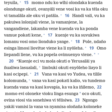
+
15
teyuila,
momo ndu ko wĩhi olondaka kuenda
olondunge okuti, ovanyãli vene vosi ka va ka tẽla oku
+
16
vi tamalãla ale oku vi patãla.
Handi vali, vu ka
pakuiwa lolonjali viene, la vamanjene, la
vangandiene, lakamba vene kuenda va ka ponda
+
17
vamue pokati kene,
kuenje vu ka suvukiwa
+
18
lomanu vosi omo lionduko yange.
Pole, ndaño
+
19
esinga limosi liovitue viene ka li nyõleha.
Omo
+
*
liepandi liene, vu ka popela ovimuenyo viene.
20
“Kuenje eci vu mola okuti o Yerusalãi ya
+
ñualiwa lasualali,
limbuki okuti enyõleho liayo li
+
21
kasi ocipepi.
Vana va kasi vo Yudea, va tilile
+
kolomunda,
vana va kasi pokati kalio, va tundemo
22
kuenda vana va kasi kovapia, ka va ka iñilemo,
*
momo evi oloneke vioku linga esunga
oco okuti,
23
ovina viosi via sonehiwa vi tẽlisiwa.
Ngongo
yakãi vamisi la vana va nyamisa oloñaña koloneke