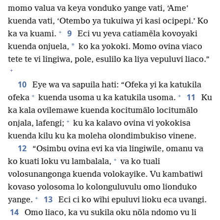
momo valua va keya vonduko yange vati, ‘Ame’
kuenda vati, ‘Otembo ya tukuiwa yi kasi ocipepi.’ Ko
+
9
ka va kuami.
Eci vu yeva catiamẽla kovoyaki
*
kuenda onjuela,
ko ka yokoki. Momo ovina viaco
tete te vi lingiwa, pole, esulilo ka liya vepuluvi liaco.”
+
10
Eye wa va sapuila hati: “Ofeka yi ka katukila
+
+
11
ofeka
kuenda usoma u ka katukila usoma.
Ku
ka kala ovilemawe kuenda kocitumãlo locitumãlo
+
onjala, lafengi;
ku ka kalavo ovina vi yokokisa
kuenda kilu ku ka moleha olondimbukiso vinene.
12
“Osimbu ovina evi ka via lingiwile, omanu va
+
ko kuati loku vu lambalala,
va ko tuali
volosunangonga kuenda volokayike. Vu kambatiwi
kovaso yolosoma lo kolonguluvulu omo lionduko
+
13
yange.
Eci ci ko wĩhi epuluvi lioku eca uvangi.
14
Omo liaco, ka vu sukila oku nõla ndomo vu li