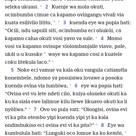
+
2
seleka ukuasi.
Kuenje wa mola okuti,
ocimbumba cimue ca kapamo ovingangu vivali via
+
3
*
kuata esilivilo litito,
kuenda eye wa popia hati:
“Ocili, ndu sapuili siti, ocimbumba eci ohukũi, ca
+
4
kapamo calua okuti vosi yavo va sule.
Momo
vosi va kapamo ovisupe violombanjaile viavo, pole,
*
ukãi u-u kusuke
waye wa kapamo cosi a kuatele
+
coku litekula laco.”
5
Noke eci vamue va kala oku vangula catiamẽla
konembele, ndomo ya posuisiwa lovawe a posoka
+
6
kuenda ovina via lumbiwa,
eye wa popia hati:
“Ovina evi vu lete ndeti cilo, kuiya oloneke okuti ka
ku ka siala ewe lalimue kilu liewe likuavo okuti ka li
+
7
nyõliwa.”
Ovo vo pula vati: “Olongisi, ovina evi
vi ka pita otembo yipi kuenda yipi yi ka kala
+
8
ondimbukiso eci ovina evi vi ka pita?”
Eye wa
+
kumbulula hati: “Lunguki oco lomue ka ko kembi,