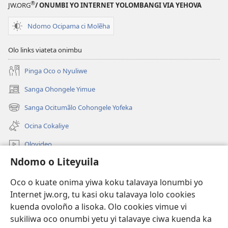
®
JW.ORG
/ ONUMBI YO INTERNET YOLOMBANGI VIA YEHOVA
Ndomo Ocipama ci Molẽha
Olo links viateta onimbu
Pinga Oco o Nyuliwe
Sanga Ohongele Yimue
(yikula
onjanela
Sanga Ocitumãlo Cohongele Yofeka
(yikula
yokaliye)
onjanela
Ocina Cokaliye
yokaliye)
Olovideo
Ndomo o Liteyuila
Videos with Audio Descriptions
Sandiliya
Oco o kuate onima yiwa koku talavaya lonumbi yo
Internet jw.org, tu kasi oku talavaya lolo cookies
Ekuatiso
kuenda ovoloño a lisoka. Olo cookies vimue vi
sukiliwa oco onumbi yetu yi talavaye ciwa kuenda ka
Olombanjaile