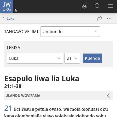
JW.ORG
Iñila
(yikula
Change
Sandiliya
LEK
onjanela
site
vo
PO
Luka
yokaliye)
language
JW.ORG
YIK
TANGAVO VELIMI
LEKISA
Ocipama
Elivulu
Liembimbiliya
Esapulo liwa lia Luka
21:1-38
ULANDU WOVIPAMA
21
Eci Yesu a petula ovaso, wa mola olohuasi oku
kapa olombanjaile viavo volokasia viohondo yoku