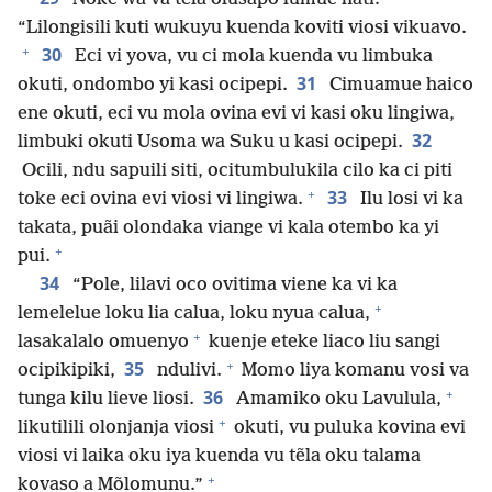
“Lilongisili kuti wukuyu kuenda koviti viosi vikuavo.
+
30
Eci vi yova, vu ci mola kuenda vu limbuka
31
okuti, ondombo yi kasi ocipepi.
Cimuamue haico
ene okuti, eci vu mola ovina evi vi kasi oku lingiwa,
32
limbuki okuti Usoma wa Suku u kasi ocipepi.
Ocili, ndu sapuili siti, ocitumbulukila cilo ka ci piti
+
33
toke eci ovina evi viosi vi lingiwa.
Ilu losi vi ka
takata, puãi olondaka viange vi kala otembo ka yi
+
pui.
34
“Pole, lilavi oco ovitima viene ka vi ka
+
lemelelue loku lia calua, loku nyua calua,
+
lasakalalo omuenyo
kuenje eteke liaco liu sangi
+
35
ocipikipiki,
ndulivi.
Momo liya komanu vosi va
+
36
tunga kilu lieve liosi.
Amamiko oku Lavulula,
+
likutilili olonjanja viosi
okuti, vu puluka kovina evi
viosi vi laika oku iya kuenda vu tẽla oku talama
+
kovaso a Mõlomunu.”