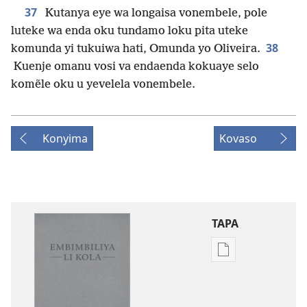
37
Kutanya eye wa longaisa vonembele, pole
luteke wa enda oku tundamo loku pita uteke
38
komunda yi tukuiwa hati, Omunda yo Oliveira.
Kuenje omanu vosi va endaenda kokuaye selo
komẽle oku u yevelela vonembele.
Konyima
Kovaso
TAPA
Publication
download
options
Embimbiliya