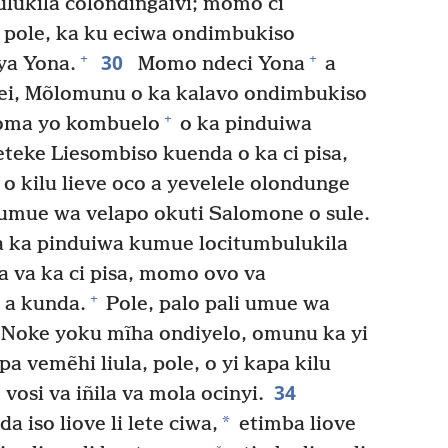
ulukila colondingaĩvi; momo ci
 pole, ka ku eciwa ondimbukiso
30
+
+
ya Yona.
Momo ndeci Yona
a
vei, Mõlomunu o ka kalavo ondimbukiso
+
ma yo kombuelo
o ka pinduiwa
teke Liesombiso kuenda o ka ci pisa,
o kilu lieve oco a yevelele olondunge
i umue wa velapo okuti Salomone o sule.
 ka pinduiwa kumue locitumbulukila
a va ka ci pisa, momo ovo va
+
 a kunda.
Pole, palo pali umue wa
Noke yoku mĩha ondiyelo, omunu ka yi
pa vemẽhi liula, pole, o yi kapa kilu
34
vosi va iñila va mola ocinyi.
*
 iso liove li lete ciwa,
etimba liove