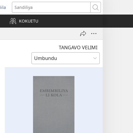
ñila
yikula
Sandiliya
njanela
KOKUETU
okaliye)
TANGAVO VELIMI