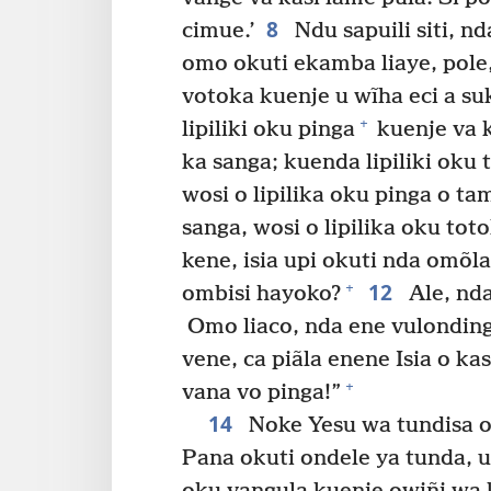
8
cimue.’
Ndu sapuili siti, n
omo okuti ekamba liaye, pole,
votoka kuenje u wĩha eci a suk
+
lipiliki oku pinga
kuenje va k
ka sanga; kuenda lipiliki oku t
wosi o lipilika oku pinga o ta
sanga, wosi o lipilika oku toto
kene, isia upi okuti nda omõl
12
+
ombisi hayoko?
Ale, nda
Omo liaco, nda ene vulondinga
vene, ca piãla enene Isia o kas
+
vana vo pinga!”
14
Noke Yesu wa tundisa o
Pana okuti ondele ya tunda, u