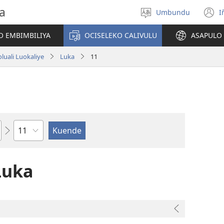
a
Umbundu
I
Select
(
language
o
O EMBIMBILIYA
OCISELEKO CALIVULU
ASAPULO
y
luali Luokaliye
Luka
11
Ocipama
Luka