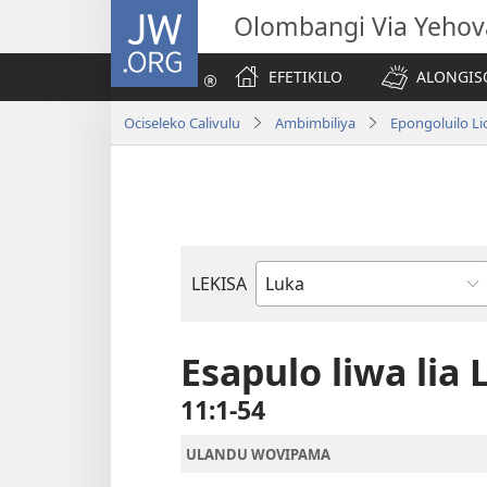
JW.ORG
Olombangi Via Yehov
EFETIKILO
ALONGIS
Ociseleko Calivulu
Ambimbiliya
Epongoluilo Lio
LEKISA
Elivulu
Liembimbiliya
Esapulo liwa lia 
11:1-54
ULANDU WOVIPAMA