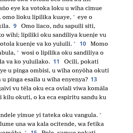
daño eye ka votoka loku u wĩha cimue
+
 omo lioku lipilika kuaye,
eye o
9
ila.
Omo liaco, ndu sapuili siti,
o wĩhi; lipiliki oku sandiliya kuenje vu
10
+
otola kuenje va ko yuluili.
Momo
+
mbula,
wosi o lipilika oku sandiliya o
11
la va ko yuluilako.
Ocili, pokati
aye u pinga ombisi, u wĩha onyõha okuti
13
 u pinga esaila u wĩha enyenya?
ĩvi vu tẽla oku eca oviali viwa komãla
i kilu okuti, o ka eca espiritu sandu ku
+
ndele yimue yi tateka oku vangula.
lume una wa kala ocitende, wa fetika
15
+