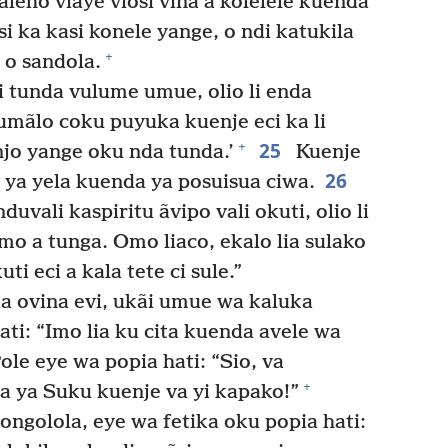
ẽho viaye viosi vina a kolelele kuenda
i ka kasi konele yange, o ndi katukila
+
 o sandola.
 li tunda vulume umue, olio li enda
umãlo coku puyuka kuenje eci ka li
25
+
konjo yange oku nda tunda.’
Kuenje
26
njo ya yela kuenda ya posuisua ciwa.
duvali kaspiritu ãvipo vali okuti, olio li
mo a tunga. Omo liaco, ekalo lia sulako
ti eci a kala tete ci sule.”
a ovina evi, ukãi umue wa kaluka
ati: “Imo lia ku cita kuenda avele wa
ole eye wa popia hati: “Sio, va
+
 ya Suku kuenje va yi kapako!”
ongolola, eye wa fetika oku popia hati: