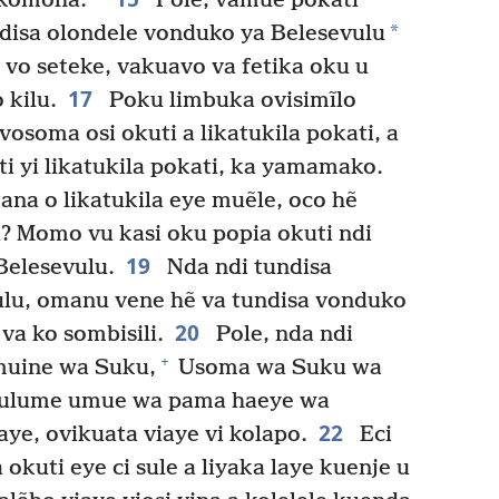
 komõha.
Pole, vamue pokati
*
ndisa olondele vonduko ya Belesevulu
vo seteke, vakuavo va fetika oku u
17
 kilu.
Poku limbuka ovisimĩlo
vosoma osi okuti a likatukila pokati, a
i yi likatukila pokati, ka yamamako.
na o likatukila eye muẽle, oco hẽ
Momo vu kasi oku popia okuti ndi
19
Belesevulu.
Nda ndi tundisa
ulu, omanu vene hẽ va tundisa vonduko
20
 va ko sombisili.
Pole, nda ndi
+
muine wa Suku,
Usoma wa Suku wa
ulume umue wa pama haeye wa
22
aye, ovikuata viaye vi kolapo.
Eci
uti eye ci sule a liyaka laye kuenje u