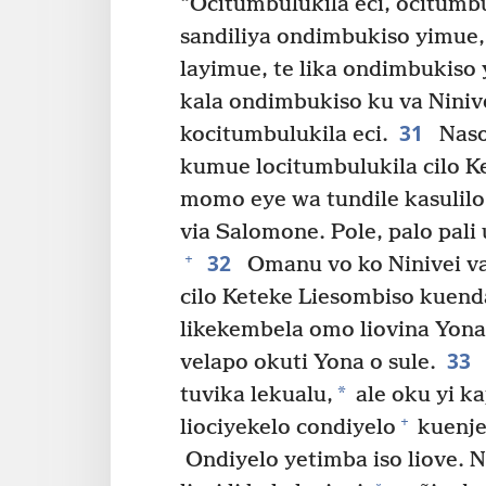
“Ocitumbulukila eci, ocitumb
sandiliya ondimbukiso yimue,
layimue, te lika ondimbukiso 
kala ondimbukiso ku va Nini
31
kocitumbulukila eci.
Naso
kumue locitumbulukila cilo Ke
momo eye wa tundile kasulilo 
via Salomone. Pole, palo pal
32
+
Omanu vo ko Ninivei va
cilo Keteke Liesombiso kuend
likekembela omo liovina Yona
33
velapo okuti Yona o sule.
*
tuvika lekualu,
ale oku yi ka
+
liociyekelo condiyelo
kuenje 
Ondiyelo yetimba iso liove. Nda