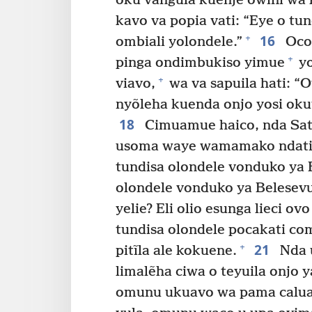
oku vangula kuenje owiñi wa
kavo va popia vati: “Eye o tu
16
+
ombiali yolondele.”
Oco 
+
pinga ondimbukiso yimue
yo
+
viavo,
wa va sapuila hati: “O
nyõleha kuenda onjo yosi okut
18
Cimuamue haico, nda Sata
usoma waye wamamako ndati? 
tundisa olondele vonduko ya 
olondele vonduko ya Belesev
yelie? Eli olio esunga lieci ovo
tundisa olondele pocakati co
21
+
pitĩla ale kokuene.
Nda 
limalẽha ciwa o teyuila onjo y
omunu ukuavo wa pama calua ok