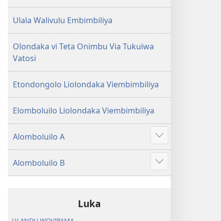
Ulala Walivulu Embimbiliya
Olondaka vi Teta Onimbu Via Tukuiwa
Vatosi
Etondongolo Liolondaka Viembimbiliya
Elomboluilo Liolondaka Viembimbiliya
Alomboluilo A
Show
more
Alomboluilo B
Show
more
Luka
ULANDU WOVIPAMA