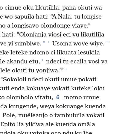
o cimue oku likutilila, pana okuti wa
wo sapuila hati: “A Ñala, tu longise
ano a longisavo olondonge viaye.”
ati: “Olonjanja viosi eci vu likutilila
+
+
*
ove yi sumbiwe.
Usoma wove wiye.
ke leteke ndomo ci likuata lesukila
+
le akandu etu,
ndeci tu ecaila vosi va
+
ele okuti tu yonjiwa.’”
 “Sokololi ndeci okuti umue pokati
uti enda kokuaye vokati kuteke loku
6
ko olombolo vitatu,
momo umue
nda kungende, weya kokuange kuenda
Pole, muẽleanjo o tambuluila vokati
. Epito lia yikiwa ale kuenda omãla
ondola oku votoka oco ndu ku ĩhe