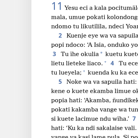
11
Yesu eci a kala pocitumãl
mala, umue pokati kolondonge 
ndomo tu likutilila, ndeci Yo
2
Kuenje eye wa va sapuila h
popi ndoco: ‘A Isia, onduko y
3
*
Tu ĩhe okulia
kuetu kuete
4
+
lietu lieteke liaco.
Tu ece
+
tu lueyela;
kuenda ku ka ecel
5
Noke wa va sapuila hati:
kene o kuete ekamba limue ok
popia hati: ‘Akamba, ñundike
pokati kakamba vange wa tu
7
si kuete lacimue ndu wĩha.’
hati: ‘Ku ka ndi sakalaise vali
vange va kasi lame pula. Si p