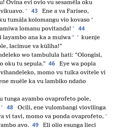
u! Ovina evi ovio vu sesamẽla oku
43
+
 vikuavo.
Ene a va Fariseo,
*
ku tumãla kolomangu vio kovaso
44
+
lamiwa lomanu povitanda!
+
*
i layambo ana ka a muiwa
kuenje
le, lacimue va kũlĩha!”
leko wo tambulula hati: “Olongisi,
46
o oku tu sepula.”
Eye wa popia
vihandeleko, momo vu tuika ovitele vi
 ene muẽle ka vu lambiko ndaño
 tunga ayambo ovaprofeto pole,
48
+
Ocili, ene vulombangi viovilinga
+
a vi tavi, momo va ponda ovaprofeto,
49
ayambo avo.
Eli olio esunga lieci