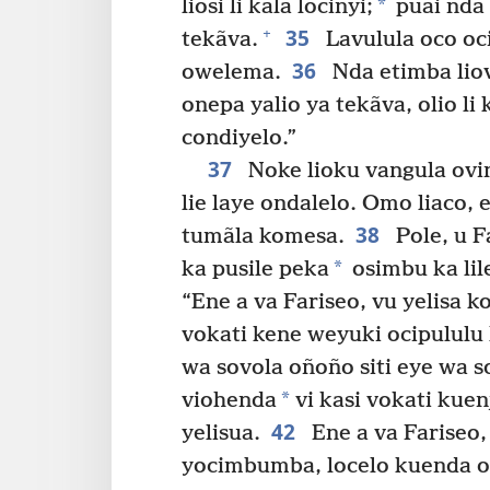
*
liosi li kala locinyi;
puãi nda 
35
+
tekãva.
Lavulula oco oci
36
owelema.
Nda etimba liove
onepa yalio ya tekãva, olio li
condiyelo.”
37
Noke lioku vangula ovin
lie laye ondalelo. Omo liaco,
38
tumãla komesa.
Pole, u F
*
ka pusile peka
osimbu ka lil
“Ene a va Fariseo, vu yelisa 
vokati kene weyuki ocipululu
wa sovola oñoño siti eye wa s
*
viohenda
vi kasi vokati kuen
42
yelisua.
Ene a va Fariseo
yocimbumba, locelo kuenda o