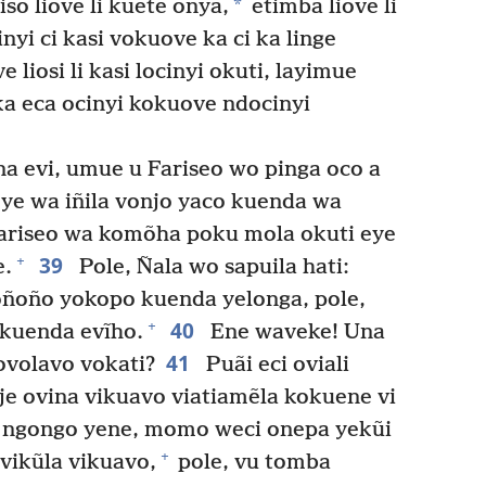
*
iso liove li kuete onya,
etimba liove li
nyi ci kasi vokuove ka ci ka linge
 liosi li kasi locinyi okuti, layimue
 ka eca ocinyi kokuove ndocinyi
a evi, umue u Fariseo wo pinga oco a
 eye wa iñila vonjo yaco kuenda wa
ariseo wa komõha poku mola okuti eye
39
+
e.
Pole, Ñala wo sapuila hati:
koñoño yokopo kuenda yelonga, pole,
40
+
 kuenda evĩho.
Ene waveke! Una
41
ovolavo vokati?
Puãi eci oviali
je ovina vikuavo viatiamẽla kokuene vi
, ngongo yene, momo weci onepa yekũi
+
vikũla vikuavo,
pole, vu tomba