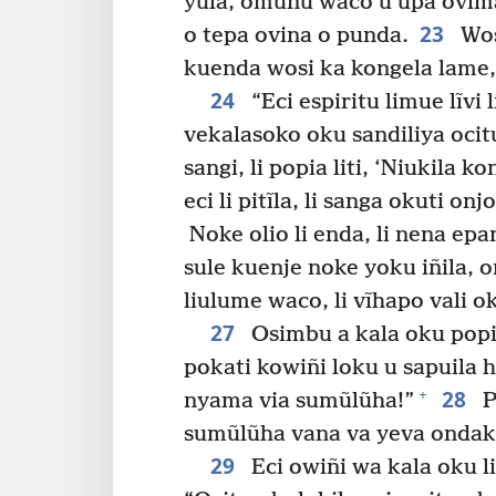
yula, omunu waco u upa ovimal
23
o tepa ovina o punda.
Wos
kuenda wosi ka kongela lame,
24
“Eci espiritu limue lĩvi
vekalasoko oku sandiliya ocit
sangi, li popia liti, ‘Niukila 
eci li pitĩla, li sanga okuti o
Noke olio li enda, li nena epan
sule kuenje noke yoku iñila, o
liulume waco, li vĩhapo vali oku
27
Osimbu a kala oku popi
pokati kowiñi loku u sapuila h
28
+
nyama via sumũlũha!”
P
sumũlũha vana va yeva ondaka
29
Eci owiñi wa kala oku li