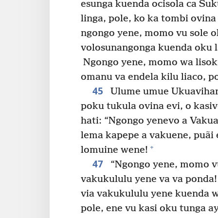
esunga kuenda ocisola ca Suk
linga, pole, ko ka tombi ovina
ngongo yene, momo vu sole o
volosunangonga kuenda oku 
Ngongo yene, momo wa lisok
omanu va endela kilu liaco, po
45
Ulume umue Ukuavihande
poku tukula ovina evi, o kasiv
hati: “Ngongo yenevo a Vakua
lema kapepe a vakuene, puãi
+
lomuine wene!
47
“Ngongo yene, momo vu
vakukululu yene va va ponda!
via vakukululu yene kuenda w
pole, ene vu kasi oku tunga 