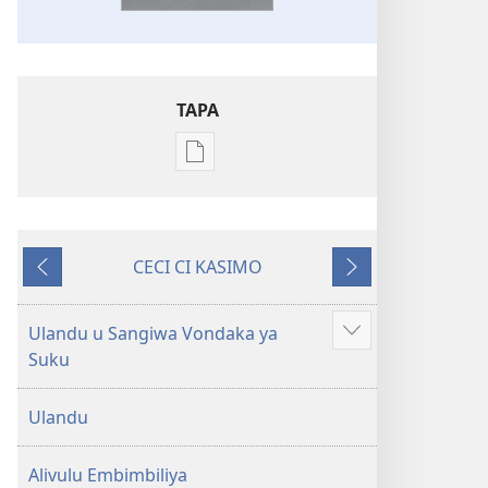
TAPA
Publication
download
options
Embimbiliya
CECI CI KASIMO
li
Konyima
Kovaso
Kola
—
Ulandu u Sangiwa Vondaka ya
Show
Epongoluilo
Suku
more
Lioluali
Luokaliye
Ulandu
Alivulu Embimbiliya