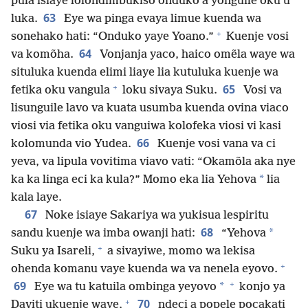
pula isiaye lolondimbukiso onduko a yonguile oku u
63
luka.
Eye wa pinga evaya limue kuenda wa
+
sonehako hati: “Onduko yaye Yoano.”
Kuenje vosi
64
va komõha.
Vonjanja yaco, haico omẽla waye wa
situluka kuenda elimi liaye lia kutuluka kuenje wa
+
65
fetika oku vangula
loku sivaya Suku.
Vosi va
lisunguile lavo va kuata usumba kuenda ovina viaco
viosi via fetika oku vanguiwa kolofeka viosi vi kasi
66
kolomunda vio Yudea.
Kuenje vosi vana va ci
yeva, va lipula vovitima viavo vati: “Okamõla aka nye
*
ka ka linga eci ka kula?” Momo eka lia Yehova
lia
kala laye.
67
Noke isiaye Sakariya wa yukisua lespiritu
68
*
sandu kuenje wa imba owanji hati:
“Yehova
+
Suku ya Isareli,
a sivayiwe, momo wa lekisa
+
ohenda komanu vaye kuenda wa va nenela eyovo.
+
69
*
Eye wa tu katuila ombinga yeyovo
konjo ya
+
70
Daviti ukuenje waye,
ndeci a popele pocakati