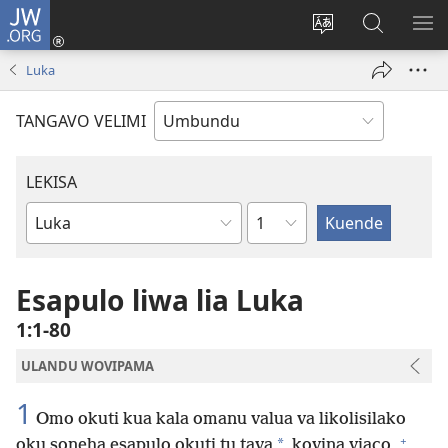
JW.ORG
Iñila
(yikula
Change
Sandiliya
LEK
onjanela
site
vo
PO
Luka
yokaliye)
language
JW.ORG
YIK
TANGAVO VELIMI
LEKISA
Ocipama
Elivulu
Liembimbiliya
Esapulo liwa lia Luka
1:1-80
ULANDU WOVIPAMA
1
Omo okuti kua kala omanu valua va likolisilako
+
*
oku soneha esapulo okuti tu tava
kovina viaco,