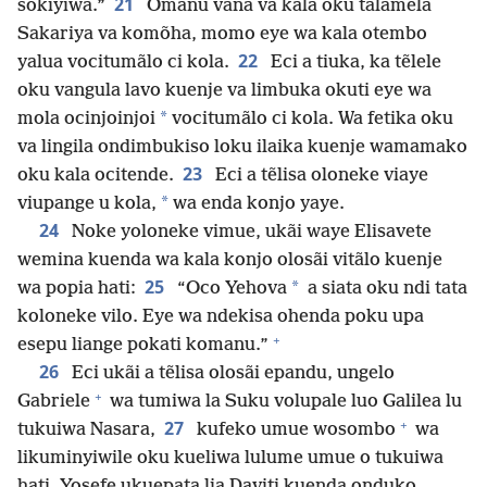
21
sokiyiwa.”
Omanu vana va kala oku talamẽla
Sakariya va komõha, momo eye wa kala otembo
22
yalua vocitumãlo ci kola.
Eci a tiuka, ka tẽlele
oku vangula lavo kuenje va limbuka okuti eye wa
*
mola ocinjoinjoi
vocitumãlo ci kola. Wa fetika oku
va lingila ondimbukiso loku ilaika kuenje wamamako
23
oku kala ocitende.
Eci a tẽlisa oloneke viaye
*
viupange u kola,
wa enda konjo yaye.
24
Noke yoloneke vimue, ukãi waye Elisavete
wemina kuenda wa kala konjo olosãi vitãlo kuenje
25
*
wa popia hati:
“Oco Yehova
a siata oku ndi tata
koloneke vilo. Eye wa ndekisa ohenda poku upa
+
esepu liange pokati komanu.”
26
Eci ukãi a tẽlisa olosãi epandu, ungelo
+
Gabriele
wa tumiwa la Suku volupale luo Galilea lu
+
27
tukuiwa Nasara,
kufeko umue wosombo
wa
likuminyiwile oku kueliwa lulume umue o tukuiwa
hati, Yosefe ukuepata lia Daviti kuenda onduko