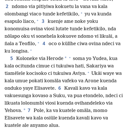
2
ndomo via pitiyiwa kokuetu la vana va kala
+
olombangi viaco tunde kefetikilo,
yu va kunda
+
3
esapulo liaco,
kuenje ame noke yoku
konomuisa ovina viosi lutate tunde kefetikilo, nda
nõlapo oku vi sonehela kokuove ndomo vi likuãi, a
+
4
ñala a Teofilo,
oco o kũlĩhe ciwa ovina ndeci va
+
ku longisa.
+
5
*
Koloneke via Herode
soma yo Yudea, kua
kala ocitunda cimue ci tukuiwa hati, Sakariya wa
+
tiamẽlele kocisoko ci tukuiwa Aviya.
Ukãi waye wa
kala umue pokati komãla vafeko va Arone kuenda
6
onduko yaye Elisavete.
Kavali kavo va kala
vakuesunga kovaso a Suku, va pua etondelo, ndeci ci
likuata lolonumbi viosi kuenda ovihandeleko via
7
*
Yehova.
Pole, ka va kuatele omãla, momo
Elisavete wa kala osiũle kuenda kavali kavo va
kuatele ale anyamo alua.