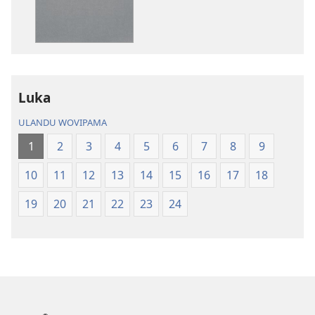
li
Kola
—
Epongoluilo
Lioluali
Luka
Luokaliye
ULANDU WOVIPAMA
1
2
3
4
5
6
7
8
9
10
11
12
13
14
15
16
17
18
19
20
21
22
23
24