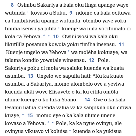
8
Osimbu Sakariya a kala oku linga upange waye
+
9
wutunda
kovaso a Suku,
ndomo ca kala ocituwa
ca tumbikiwila upange wutunda, otembo yaye yoku
+
timĩha isensu ya pitĩla
kuenje wa iñila vocitumãlo ci
+
10
*
kola ca Yehova.
Owiñi wosi wa kala oku
11
likutilila posamua kowola yoku timĩha insensu.
*
Kuenje ungelo wa Yehova
wa molẽha kokuaye, wa
12
talama kondio yowatale winsensu.
Pole,
Sakariya poku ci mola wa saluka kuenda wa kuata
13
usumba.
Ungelo wo sapuila hati: “Ku ka kuate
usumba, a Sakariya, momo alombelo ove a yeviwa
kuenda ukãi wove Elisavete o ka ku citila omõla
+
14
ulume kuenje o ko luka Yoano.
Ove o ka kala
lesanju lialua kuenda valua va ka sanjukila oku citiwa
+
15
kuaye,
momo eye o ka kala ulume unene
+
*
kovaso a Yehova.
Pole, ka ka nyue ovinyu, ale
+
ovinyua vikuavo vi koluisa
kuenda o ka yukisua