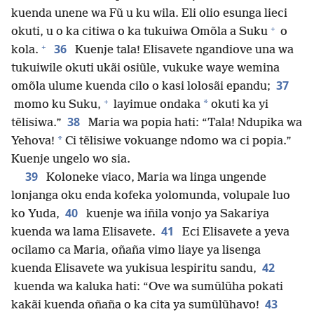
kuenda unene wa Fũ u ku wila. Eli olio esunga lieci
+
okuti, u o ka citiwa o ka tukuiwa Omõla a Suku
o
+
36
kola.
Kuenje tala! Elisavete ngandiove una wa
tukuiwile okuti ukãi osiũle, vukuke waye wemina
37
omõla ulume kuenda cilo o kasi lolosãi epandu;
+
*
momo ku Suku,
layimue ondaka
okuti ka yi
38
tẽlisiwa.”
Maria wa popia hati: “Tala! Ndupika wa
*
Yehova!
Ci tẽlisiwe vokuange ndomo wa ci popia.”
Kuenje ungelo wo sia.
39
Koloneke viaco, Maria wa linga ungende
lonjanga oku enda kofeka yolomunda, volupale luo
40
ko Yuda,
kuenje wa iñila vonjo ya Sakariya
41
kuenda wa lama Elisavete.
Eci Elisavete a yeva
ocilamo ca Maria, oñaña vimo liaye ya lisenga
42
kuenda Elisavete wa yukisua lespiritu sandu,
kuenda wa kaluka hati: “Ove wa sumũlũha pokati
43
kakãi kuenda oñaña o ka cita ya sumũlũhavo!