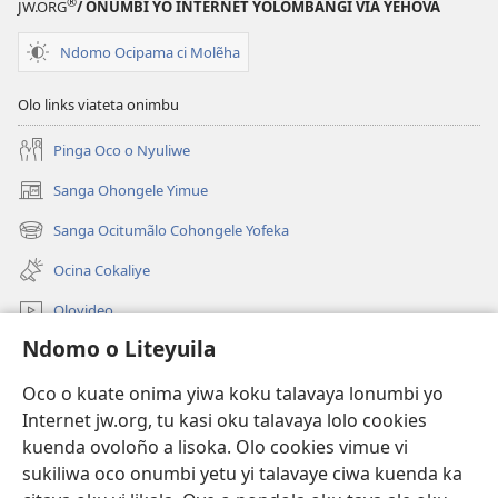
®
JW.ORG
/ ONUMBI YO INTERNET YOLOMBANGI VIA YEHOVA
Ndomo Ocipama ci Molẽha
Olo links viateta onimbu
Pinga Oco o Nyuliwe
Sanga Ohongele Yimue
(yikula
onjanela
Sanga Ocitumãlo Cohongele Yofeka
(yikula
yokaliye)
onjanela
Ocina Cokaliye
yokaliye)
Olovideo
Ndomo o Liteyuila
Videos with Audio Descriptions
Sandiliya
Oco o kuate onima yiwa koku talavaya lonumbi yo
Internet jw.org, tu kasi oku talavaya lolo cookies
Ekuatiso
kuenda ovoloño a lisoka. Olo cookies vimue vi
sukiliwa oco onumbi yetu yi talavaye ciwa kuenda ka
Olombanjaile
(yikula