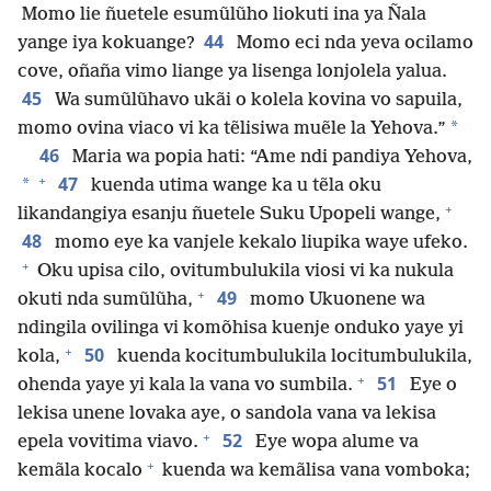
Momo lie ñuetele esumũlũho liokuti ina ya Ñala
44
yange iya kokuange?
Momo eci nda yeva ocilamo
cove, oñaña vimo liange ya lisenga lonjolela yalua.
45
Wa sumũlũhavo ukãi o kolela kovina vo sapuila,
*
momo ovina viaco vi ka tẽlisiwa muẽle la Yehova.”
46
Maria wa popia hati: “Ame ndi pandiya Yehova,
+
47
*
kuenda utima wange ka u tẽla oku
+
likandangiya esanju ñuetele Suku Upopeli wange,
48
momo eye ka vanjele kekalo liupika waye ufeko.
+
Oku upisa cilo, ovitumbulukila viosi vi ka nukula
+
49
okuti nda sumũlũha,
momo Ukuonene wa
ndingila ovilinga vi komõhisa kuenje onduko yaye yi
+
50
kola,
kuenda kocitumbulukila locitumbulukila,
+
51
ohenda yaye yi kala la vana vo sumbila.
Eye o
lekisa unene lovaka aye, o sandola vana va lekisa
+
52
epela vovitima viavo.
Eye wopa alume va
+
kemãla kocalo
kuenda wa kemãlisa vana vomboka;