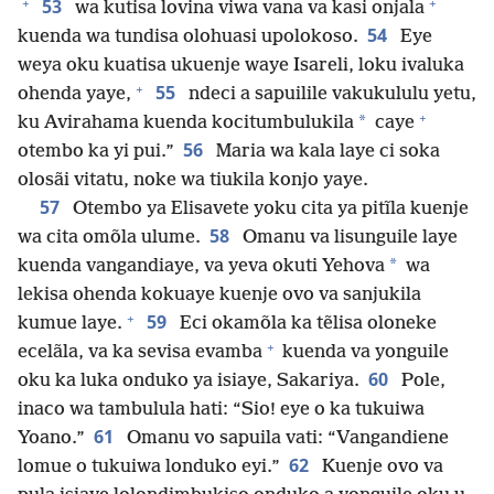
+
+
53
wa kutisa lovina viwa vana va kasi onjala
54
kuenda wa tundisa olohuasi upolokoso.
Eye
weya oku kuatisa ukuenje waye Isareli, loku ivaluka
+
55
ohenda yaye,
ndeci a sapuilile vakukululu yetu,
+
*
ku Avirahama kuenda kocitumbulukila
caye
56
otembo ka yi pui.”
Maria wa kala laye ci soka
olosãi vitatu, noke wa tiukila konjo yaye.
57
Otembo ya Elisavete yoku cita ya pitĩla kuenje
58
wa cita omõla ulume.
Omanu va lisunguile laye
*
kuenda vangandiaye, va yeva okuti Yehova
wa
lekisa ohenda kokuaye kuenje ovo va sanjukila
+
59
kumue laye.
Eci okamõla ka tẽlisa oloneke
+
ecelãla, va ka sevisa evamba
kuenda va yonguile
60
oku ka luka onduko ya isiaye, Sakariya.
Pole,
inaco wa tambulula hati: “Sio! eye o ka tukuiwa
61
Yoano.”
Omanu vo sapuila vati: “Vangandiene
62
lomue o tukuiwa londuko eyi.”
Kuenje ovo va