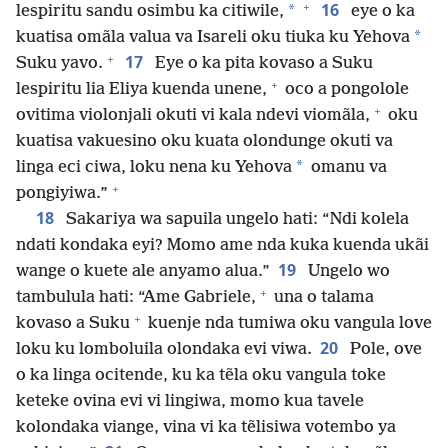
+
16
*
lespiritu sandu osimbu ka citiwile,
eye o ka
*
kuatisa omãla valua va Isareli oku tiuka ku Yehova
+
17
Suku yavo.
Eye o ka pita kovaso a Suku
+
lespiritu lia Eliya kuenda unene,
oco a pongolole
+
ovitima violonjali okuti vi kala ndevi viomãla,
oku
kuatisa vakuesino oku kuata olondunge okuti va
*
linga eci ciwa, loku nena ku Yehova
omanu va
+
pongiyiwa.”
18
Sakariya wa sapuila ungelo hati: “Ndi kolela
ndati kondaka eyi? Momo ame nda kuka kuenda ukãi
19
wange o kuete ale anyamo alua.”
Ungelo wo
+
tambulula hati: “Ame Gabriele,
una o talama
+
kovaso a Suku
kuenje nda tumiwa oku vangula love
20
loku ku lomboluila olondaka evi viwa.
Pole, ove
o ka linga ocitende, ku ka tẽla oku vangula toke
keteke ovina evi vi lingiwa, momo kua tavele
kolondaka viange, vina vi ka tẽlisiwa votembo ya