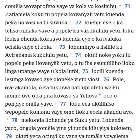
+
71
comẽla wovaprofeto vaye va kola vo kosimbu,
catiamẽla koku tu popela kovanyãli vetu kuenda
+
72
peka lia vosi va tu suvuka;
kuenje eye o ka
tẽlisa ondaka yaye a popele ku vakukululu yetu, loku
lekisa ohenda kokuavo kuenda eye o ka ivaluka
+
73
ocisila caye ci kola,
lohuminyo a lisilile ku
+
74
Avirahama kukululu yetu,
okuti noke yoku tu
popela peka liovanyãli vetu, o tu ĩha esumũlũho lioku
75
linga upange waye u kola lutõi,
locili kuenda
76
lesunga kovaso aye oloneke vietu viosi.
Pole,
ove akamõla, o ka tukuiwa hati uprofeto wa Fũ,
*
momo ove o ka pita kovaso ya Yehova
oco o
+
77
pongiye onjila yaye,
loku eca ukũlĩhĩso
wepopelo komanu vaye omo lioku ecela akandu avo,
+
78
mekonda liohenda ya Suku yetu. Lohenda
yaco, ongula yomẽle yina yi tunda kilu yiya kokuetu,
79
okuti yeca ocinyi ku vana va tumãla vowelema