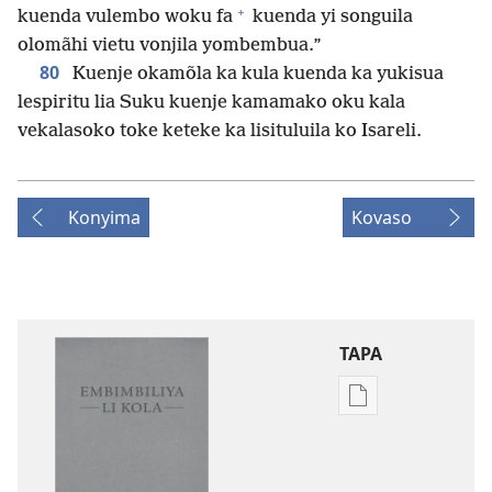
+
kuenda vulembo woku fa
kuenda yi songuila
olomãhi vietu vonjila yombembua.”
80
Kuenje okamõla ka kula kuenda ka yukisua
lespiritu lia Suku kuenje kamamako oku kala
vekalasoko toke keteke ka lisituluila ko Isareli.
Konyima
Kovaso
TAPA
Publication
download
options
Embimbiliya