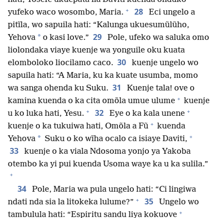
+
28
yufeko waco wosombo, Maria.
Eci ungelo a
pitĩla, wo sapuila hati: “Kalunga ukuesumũlũho,
29
*
Yehova
o kasi love.”
Pole, ufeko wa saluka omo
liolondaka viaye kuenje wa yonguile oku kuata
30
elomboloko liocilamo caco.
kuenje ungelo wo
sapuila hati: “A Maria, ku ka kuate usumba, momo
31
wa sanga ohenda ku Suku.
Kuenje tala! ove o
+
kamina kuenda o ka cita omõla umue ulume
kuenje
+
+
32
u ko luka hati, Yesu.
Eye o ka kala unene
+
kuenje o ka tukuiwa hati, Omõla a Fũ
kuenda
+
*
Yehova
Suku o ko wĩha ocalo ca isiaye Daviti,
33
kuenje o ka viala Ndosoma yonjo ya Yakoba
otembo ka yi pui kuenda Usoma waye ka u ka sulila.”
+
34
Pole, Maria wa pula ungelo hati: “Ci lingiwa
+
35
ndati nda sia la litokeka lulume?”
Ungelo wo
+
tambulula hati: “Espiritu sandu liya kokuove