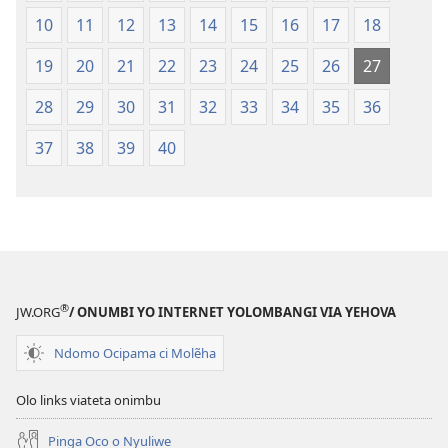
10
11
12
13
14
15
16
17
18
19
20
21
22
23
24
25
26
27
28
29
30
31
32
33
34
35
36
37
38
39
40
®
JW.ORG
/ ONUMBI YO INTERNET YOLOMBANGI VIA YEHOVA
Ndomo Ocipama ci Molẽha
Olo links viateta onimbu
Pinga Oco o Nyuliwe