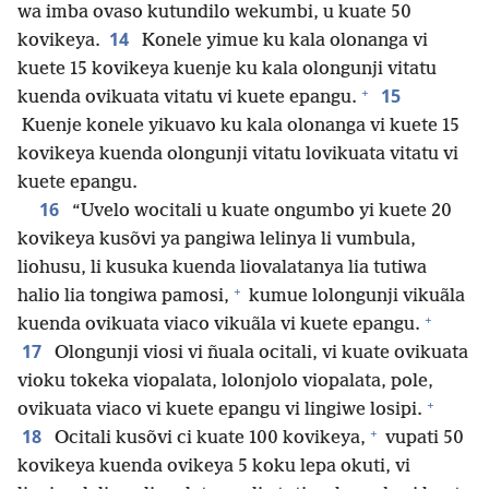
wa imba ovaso kutundilo wekumbi, u kuate 50
14
kovikeya.
Konele yimue ku kala olonanga vi
kuete 15 kovikeya kuenje ku kala olongunji vitatu
+
15
kuenda ovikuata vitatu vi kuete epangu.
Kuenje konele yikuavo ku kala olonanga vi kuete 15
kovikeya kuenda olongunji vitatu lovikuata vitatu vi
kuete epangu.
16
“Uvelo wocitali u kuate ongumbo yi kuete 20
kovikeya kusõvi ya pangiwa lelinya li vumbula,
liohusu, li kusuka kuenda liovalatanya lia tutiwa
+
halio lia tongiwa pamosi,
kumue lolongunji vikuãla
+
kuenda ovikuata viaco vikuãla vi kuete epangu.
17
Olongunji viosi vi ñuala ocitali, vi kuate ovikuata
vioku tokeka viopalata, lolonjolo viopalata, pole,
+
ovikuata viaco vi kuete epangu vi lingiwe losipi.
+
18
Ocitali kusõvi ci kuate 100 kovikeya,
vupati 50
kovikeya kuenda ovikeya 5 koku lepa okuti, vi