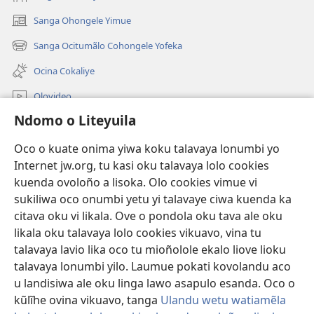
Sanga Ohongele Yimue
(yikula
onjanela
Sanga Ocitumãlo Cohongele Yofeka
(yikula
yokaliye)
onjanela
Ocina Cokaliye
yokaliye)
Olovideo
Ndomo o Liteyuila
Videos with Audio Descriptions
Sandiliya
Oco o kuate onima yiwa koku talavaya lonumbi yo
Internet jw.org, tu kasi oku talavaya lolo cookies
Ekuatiso
kuenda ovoloño a lisoka. Olo cookies vimue vi
sukiliwa oco onumbi yetu yi talavaye ciwa kuenda ka
Olombanjaile
(yikula
citava oku vi likala. Ove o pondola oku tava ale oku
onjanela
likala oku talavaya lolo cookies vikuavo, vina tu
yokaliye)
OCISELEKO CALIVULU VO INTERNET Colombangi Via
talavaya lavio lika oco tu mioñolole ekalo liove lioku
(yikula
Yehova™
talavaya lonumbi yilo. Laumue pokati kovolandu aco
onjanela
®
JW Hub
yokaliye)
u landisiwa ale oku linga lawo asapulo esanda. Oco o
(yikula
kũlĩhe ovina vikuavo, tanga
Ulandu wetu watiamẽla
onjanela
O
JW Library
yokaliye)