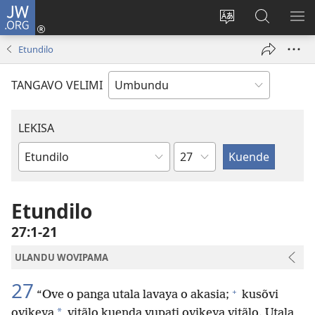
JW.ORG
Iñila
(yikula
Change
Sandiliya
LEK
onjanela
site
vo
PO
Etundilo
yokaliye)
language
JW.ORG
YIK
TANGAVO VELIMI
LEKISA
Ocipama
Elivulu
Liembimbiliya
Etundilo
27:1-21
ULANDU WOVIPAMA
27
+
“Ove o panga utala lavaya o akasia;
kusõvi
*
ovikeya
vitãlo kuenda vupati ovikeya vitãlo. Utala