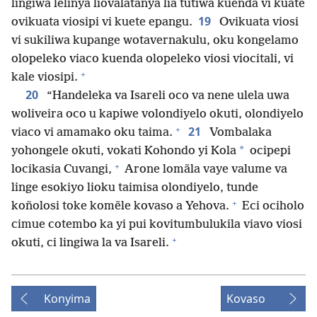
lingiwa lelinya liovalatanya lia tutiwa kuenda vi kuate
19
ovikuata viosipi vi kuete epangu.
Ovikuata viosi
vi sukiliwa kupange wotavernakulu, oku kongelamo
olopeleko viaco kuenda olopeleko viosi viocitali, vi
+
kale viosipi.
20
“Handeleka va Isareli oco va nene ulela uwa
woliveira oco u kapiwe volondiyelo okuti, olondiyelo
+
21
viaco vi amamako oku taima.
Vombalaka
*
yohongele okuti, vokati Kohondo yi Kola
ocipepi
+
locikasia Cuvangi,
Arone lomãla vaye valume va
linge esokiyo lioku taimisa olondiyelo, tunde
+
koñolosi toke komẽle kovaso a Yehova.
Eci ociholo
cimue cotembo ka yi pui kovitumbulukila viavo viosi
+
okuti, ci lingiwa la va Isareli.
Konyima
Kovaso