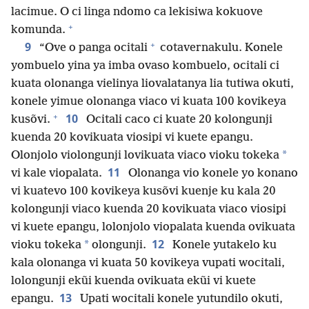
lacimue. O ci linga ndomo ca lekisiwa kokuove
+
komunda.
+
9
“Ove o panga ocitali
cotavernakulu. Konele
yombuelo yina ya imba ovaso kombuelo, ocitali ci
kuata olonanga vielinya liovalatanya lia tutiwa okuti,
konele yimue olonanga viaco vi kuata 100 kovikeya
+
10
kusõvi.
Ocitali caco ci kuate 20 kolongunji
kuenda 20 kovikuata viosipi vi kuete epangu.
*
Olonjolo violongunji lovikuata viaco vioku tokeka
11
vi kale viopalata.
Olonanga vio konele yo konano
vi kuatevo 100 kovikeya kusõvi kuenje ku kala 20
kolongunji viaco kuenda 20 kovikuata viaco viosipi
vi kuete epangu, lolonjolo viopalata kuenda ovikuata
12
*
vioku tokeka
olongunji.
Konele yutakelo ku
kala olonanga vi kuata 50 kovikeya vupati wocitali,
lolongunji ekũi kuenda ovikuata ekũi vi kuete
13
epangu.
Upati wocitali konele yutundilo okuti,