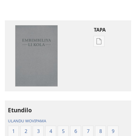
TAPA
Publication
download
options
Embimbiliya
li
Kola
—
Epongoluilo
Lioluali
Etundilo
Luokaliye
ULANDU WOVIPAMA
1
2
3
4
5
6
7
8
9