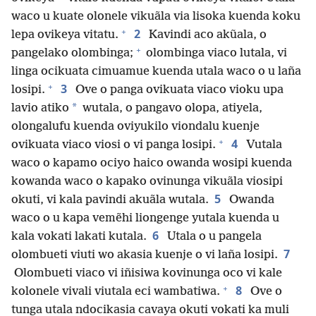
waco u kuate olonele vikuãla via lisoka kuenda koku
+
2
lepa ovikeya vitatu.
Kavindi aco akũala, o
+
pangelako olombinga;
olombinga viaco lutala, vi
linga ocikuata cimuamue kuenda utala waco o u laña
+
3
losipi.
Ove o panga ovikuata viaco vioku upa
*
lavio atiko
wutala, o pangavo olopa, atiyela,
olongalufu kuenda oviyukilo viondalu kuenje
+
4
ovikuata viaco viosi o vi panga losipi.
Vutala
waco o kapamo ociyo haico owanda wosipi kuenda
kowanda waco o kapako ovinunga vikuãla viosipi
5
okuti, vi kala pavindi akuãla wutala.
Owanda
waco o u kapa vemẽhi liongenge yutala kuenda u
6
kala vokati lakati kutala.
Utala o u pangela
7
olombueti viuti wo akasia kuenje o vi laña losipi.
Olombueti viaco vi iñisiwa kovinunga oco vi kale
+
8
kolonele vivali viutala eci wambatiwa.
Ove o
tunga utala ndocikasia cavaya okuti vokati ka muli