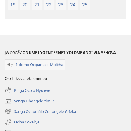
19
20
21
22
23
24
25
®
JW.ORG
/ ONUMBI YO INTERNET YOLOMBANGI VIA YEHOVA
Ndomo Ocipama ci Molẽha
Olo links viateta onimbu
Pinga Oco o Nyuliwe
Sanga Ohongele Yimue
(yikula
onjanela
Sanga Ocitumãlo Cohongele Yofeka
(yikula
yokaliye)
onjanela
Ocina Cokaliye
yokaliye)