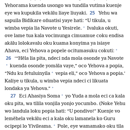
Yehorama kuenda usongo wa tundila vutima kuenje
25
eye wa kupukila vekãlu liaye liuyaki.
Yehu wa
sapuila Bidikare oñuatisi yaye hati: “U tikula, u
+
wimba vepia lia Navote u Yesirele.
Ivaluka okuti,
ove lame tua kala vocimunga cimuamue coku endisa
akãlu lolokavalu oku kuama konyima ya isiaye
+
Ahava, eci Yehova a popele ocitumasuku cokuti:
26
‘“Hẽla lia pita, ndeci nda mola osonde ya Navote
+
kuenda osonde yomãla vaye,” oco Yehova a popia,
+
“Ndu ku fetuluinyila
vepia eli,” oco Yehova a popia.’
Kaliye u tikula, u wimba vepia ndeci ci likuata
+
londaka ya Yehova.”
+
27
Eci Ahasiya Soma
yo Yuda a mola eci ca kala
oku pita, wa tilila vonjila yonjo yocumbo. (Noke Yehu
wo landula loku popia hati: “U pondivo!” Kuenje vo
lemẽhela vekãlu eci a kala oku lamanela ko Guru
+
ocipepi lo Yivileama.
Pole, eye wamamako oku tila