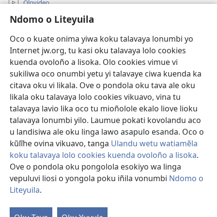
Olovideo
Ndomo o Liteyuila
Videos with Audio Descriptions
Sandiliya
Oco o kuate onima yiwa koku talavaya lonumbi yo
Internet jw.org, tu kasi oku talavaya lolo cookies
Ekuatiso
kuenda ovoloño a lisoka. Olo cookies vimue vi
sukiliwa oco onumbi yetu yi talavaye ciwa kuenda ka
Olombanjaile
(yikula
citava oku vi likala. Ove o pondola oku tava ale oku
onjanela
likala oku talavaya lolo cookies vikuavo, vina tu
yokaliye)
OCISELEKO CALIVULU VO INTERNET Colombangi Via
talavaya lavio lika oco tu mioñolole ekalo liove lioku
(yikula
Yehova™
talavaya lonumbi yilo. Laumue pokati kovolandu aco
onjanela
®
JW Hub
yokaliye)
u landisiwa ale oku linga lawo asapulo esanda. Oco o
(yikula
kũlĩhe ovina vikuavo, tanga
Ulandu wetu watiamẽla
onjanela
O
JW Library
yokaliye)
koku talavaya lolo cookies kuenda ovoloño a lisoka
.
Ove o pondola oku pongolola esokiyo wa linga
vepuluvi liosi o yongola poku iñila vonumbi
Ndomo o
Liteyuila
.
Copyright
© 2026 Watch Tower Bible and Tract Society of Pennsylvania.
ALUNGULO A VELAPO
|
OLONUMBI VOKU LITEYUILA
|
NDOMO O