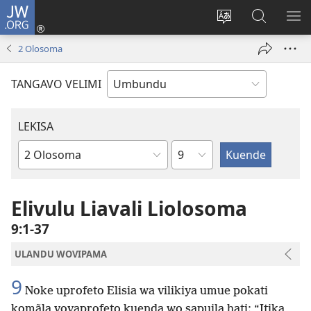
JW.ORG
Iñila
(yikula
Change
Sandiliya
LEK
onjanela
site
vo
PO
2 Olosoma
yokaliye)
language
JW.ORG
YIK
TANGAVO VELIMI
LEKISA
Ocipama
Elivulu
Liembimbiliya
Elivulu Liavali Liolosoma
9:1-37
ULANDU WOVIPAMA
9
Noke uprofeto Elisia wa vilikiya umue pokati
komãla vovaprofeto kuenda wo sapuila hati: “Itika