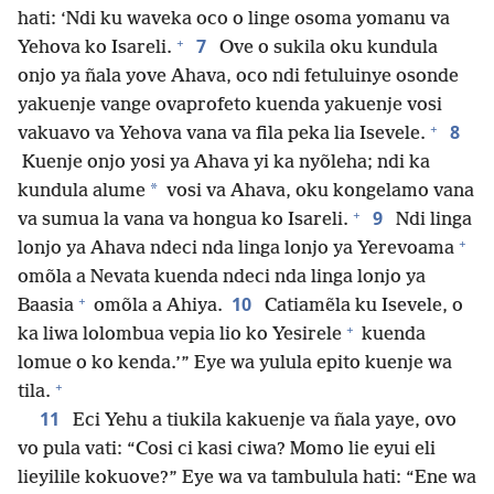
hati: ‘Ndi ku waveka oco o linge osoma yomanu va
+
7
Yehova ko Isareli.
Ove o sukila oku kundula
onjo ya ñala yove Ahava, oco ndi fetuluinye osonde
yakuenje vange ovaprofeto kuenda yakuenje vosi
+
8
vakuavo va Yehova vana va fila peka lia Isevele.
Kuenje onjo yosi ya Ahava yi ka nyõleha; ndi ka
*
kundula alume
vosi va Ahava, oku kongelamo vana
+
9
va sumua la vana va hongua ko Isareli.
Ndi linga
+
lonjo ya Ahava ndeci nda linga lonjo ya Yerevoama
omõla a Nevata kuenda ndeci nda linga lonjo ya
+
10
Baasia
omõla a Ahiya.
Catiamẽla ku Isevele, o
+
ka liwa lolombua vepia lio ko Yesirele
kuenda
lomue o ko kenda.’” Eye wa yulula epito kuenje wa
+
tila.
11
Eci Yehu a tiukila kakuenje va ñala yaye, ovo
vo pula vati: “Cosi ci kasi ciwa? Momo lie eyui eli
lieyilile kokuove?” Eye wa va tambulula hati: “Ene wa