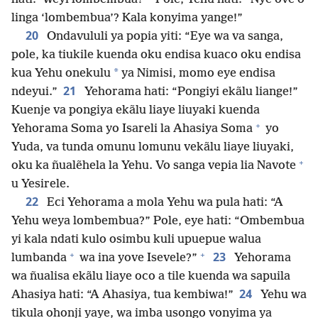
linga ‘lombembua’? Kala konyima yange!”
20
Ondavululi ya popia yiti: “Eye wa va sanga,
pole, ka tiukile kuenda oku endisa kuaco oku endisa
*
kua Yehu onekulu
ya Nimisi, momo eye endisa
21
ndeyui.”
Yehorama hati: “Pongiyi ekãlu liange!”
Kuenje va pongiya ekãlu liaye liuyaki kuenda
+
Yehorama Soma yo Isareli la Ahasiya Soma
yo
Yuda, va tunda omunu lomunu vekãlu liaye liuyaki,
+
oku ka ñualẽhela la Yehu. Vo sanga vepia lia Navote
u Yesirele.
22
Eci Yehorama a mola Yehu wa pula hati: “A
Yehu weya lombembua?” Pole, eye hati: “Ombembua
yi kala ndati kulo osimbu kuli upuepue walua
+
+
23
lumbanda
wa ina yove Isevele?”
Yehorama
wa ñualisa ekãlu liaye oco a tile kuenda wa sapuila
24
Ahasiya hati: “A Ahasiya, tua kembiwa!”
Yehu wa
tikula ohonji yaye, wa imba usongo vonyima ya