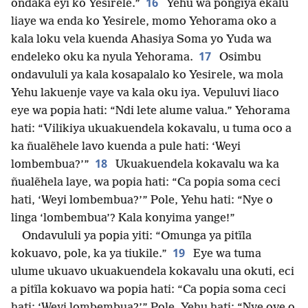
16
ondaka eyi ko Yesirele.”
Yehu wa pongiya ekãlu
liaye wa enda ko Yesirele, momo Yehorama oko a
kala loku vela kuenda Ahasiya Soma yo Yuda wa
17
endeleko oku ka nyula Yehorama.
Osimbu
ondavululi ya kala kosapalalo ko Yesirele, wa mola
Yehu lakuenje vaye va kala oku iya. Vepuluvi liaco
eye wa popia hati: “Ndi lete alume valua.” Yehorama
hati: “Vilikiya ukuakuendela kokavalu, u tuma oco a
ka ñualẽhele lavo kuenda a pule hati: ‘Weyi
18
lombembua?’”
Ukuakuendela kokavalu wa ka
ñualẽhela laye, wa popia hati: “Ca popia soma ceci
hati, ‘Weyi lombembua?’” Pole, Yehu hati: “Nye o
linga ‘lombembua’? Kala konyima yange!”
Ondavululi ya popia yiti: “Omunga ya pitĩla
19
kokuavo, pole, ka ya tiukile.”
Eye wa tuma
ulume ukuavo ukuakuendela kokavalu una okuti, eci
a pitĩla kokuavo wa popia hati: “Ca popia soma ceci
hati: ‘Weyi lombembua?’” Pole, Yehu hati: “Nye ove o