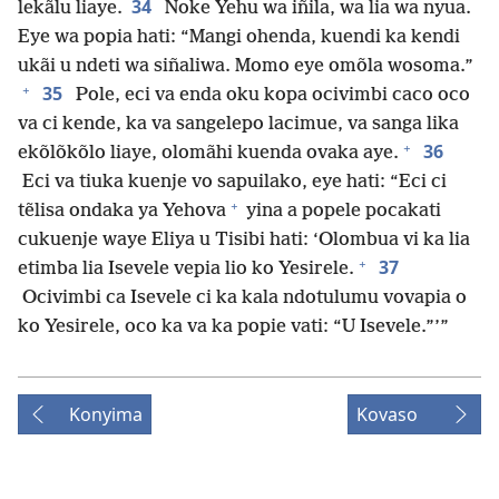
34
lekãlu liaye.
Noke Yehu wa iñila, wa lia wa nyua.
Eye wa popia hati: “Mangi ohenda, kuendi ka kendi
ukãi u ndeti wa siñaliwa. Momo eye omõla wosoma.”
+
35
Pole, eci va enda oku kopa ocivimbi caco oco
va ci kende, ka va sangelepo lacimue, va sanga lika
+
36
ekõlõkõlo liaye, olomãhi kuenda ovaka aye.
Eci va tiuka kuenje vo sapuilako, eye hati: “Eci ci
+
tẽlisa ondaka ya Yehova
yina a popele pocakati
cukuenje waye Eliya u Tisibi hati: ‘Olombua vi ka lia
+
37
etimba lia Isevele vepia lio ko Yesirele.
Ocivimbi ca Isevele ci ka kala ndotulumu vovapia o
ko Yesirele, oco ka va ka popie vati: “U Isevele.”’”
Konyima
Kovaso