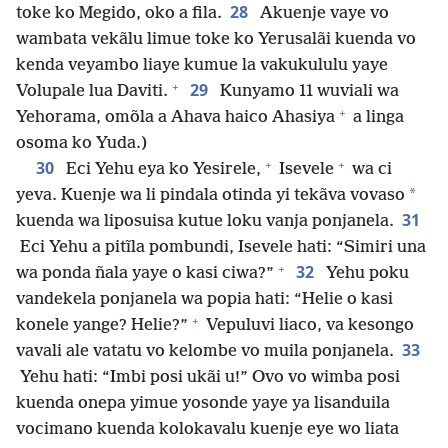
28
toke ko Megido, oko a fila.
Akuenje vaye vo
wambata vekãlu limue toke ko Yerusalãi kuenda vo
kenda veyambo liaye kumue la vakukululu yaye
+
29
Volupale lua Daviti.
Kunyamo 11 wuviali wa
+
Yehorama, omõla a Ahava haico Ahasiya
a linga
osoma ko Yuda.)
+
+
30
Eci Yehu eya ko Yesirele,
Isevele
wa ci
*
yeva. Kuenje wa li pindala otinda yi tekãva vovaso
31
kuenda wa liposuisa kutue loku vanja ponjanela.
Eci Yehu a pitĩla pombundi, Isevele hati: “Simiri una
+
32
wa ponda ñala yaye o kasi ciwa?”
Yehu poku
vandekela ponjanela wa popia hati: “Helie o kasi
+
konele yange? Helie?”
Vepuluvi liaco, va kesongo
33
vavali ale vatatu vo kelombe vo muila ponjanela.
Yehu hati: “Imbi posi ukãi u!” Ovo vo wimba posi
kuenda onepa yimue yosonde yaye ya lisanduila
vocimano kuenda kolokavalu kuenje eye wo liata