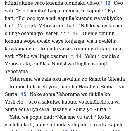
12
kũlĩhi alume vaco kuenda olondaka viavo.”
Ovo
vati: “Eci haciliko! Linga ohenda, tu sapuile.” Eye
hati: “Eci oco eye a ndi sapuila kuenda wa vokiyako
hati: ‘Ca popia Yehova ceci hati: “Ndi ku waveka oco
+
13
o linge osoma yo Isareli.”’”
Kuenje omunu
lomunu wopa uwalo waye lonjanga, wa u nyalẽha
+
kovilamanelo
kuenda va sika ombinga loku popia
+
+
14
vati: “Yehu wa linga osoma!”
Yehu
omõla a
Yehosafata, omõla a Nimisi wa lingila usuanji
Yehorama.
Yehorama wa kala oku lavulula ko Ramote-Gileada
+
+
kumue lo Isareli yosi, omo lia Hasahele Soma
yo
15
Suria.
Noke soma Yehorama wa tiukila ko
+
Yesirele
oco a sakuiwe kapute vo lemẽhele ku va
+
Suria eci a liyaka la Hasahele Soma yo Suria.
*
Yehu wa popia hati: “Nda ene vu tavi,
ko ka
eceleli okuti, umue o tunda volupale oco a ka sapule