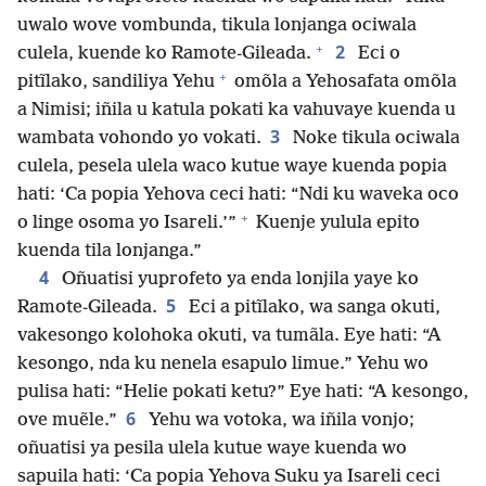
uwalo wove vombunda, tikula lonjanga ociwala
+
2
culela, kuende ko Ramote-Gileada.
Eci o
+
pitĩlako, sandiliya Yehu
omõla a Yehosafata omõla
a Nimisi; iñila u katula pokati ka vahuvaye kuenda u
3
wambata vohondo yo vokati.
Noke tikula ociwala
culela, pesela ulela waco kutue waye kuenda popia
hati: ‘Ca popia Yehova ceci hati: “Ndi ku waveka oco
+
o linge osoma yo Isareli.’”
Kuenje yulula epito
kuenda tila lonjanga.”
4
Oñuatisi yuprofeto ya enda lonjila yaye ko
5
Ramote-Gileada.
Eci a pitĩlako, wa sanga okuti,
vakesongo kolohoka okuti, va tumãla. Eye hati: “A
kesongo, nda ku nenela esapulo limue.” Yehu wo
pulisa hati: “Helie pokati ketu?” Eye hati: “A kesongo,
6
ove muẽle.”
Yehu wa votoka, wa iñila vonjo;
oñuatisi ya pesila ulela kutue waye kuenda wo
sapuila hati: ‘Ca popia Yehova Suku ya Isareli ceci