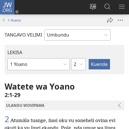
JW.ORG
Iñila
(yikula
Change
Sandiliya
LEK
onjanela
site
vo
PO
1 Yoano
yokaliye)
language
JW.ORG
YIK
TANGAVO VELIMI
LEKISA
Ocipama
Elivulu
Liembimbiliya
Watete wa Yoano
2:1-29
ULANDU WOVIPAMA
2
Atumãla tuange, ñasi oku vu soneheli ovina evi
okuti ka vu lingi ekandu. Pole, nda umue wa linga