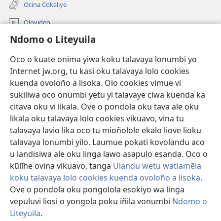
onjanela
Ocina Cokaliye
yokaliye)
Olovideo
Ndomo o Liteyuila
Videos with Audio Descriptions
Sandiliya
Oco o kuate onima yiwa koku talavaya lonumbi yo
Internet jw.org, tu kasi oku talavaya lolo cookies
Ekuatiso
kuenda ovoloño a lisoka. Olo cookies vimue vi
sukiliwa oco onumbi yetu yi talavaye ciwa kuenda ka
Olombanjaile
(yikula
citava oku vi likala. Ove o pondola oku tava ale oku
onjanela
likala oku talavaya lolo cookies vikuavo, vina tu
yokaliye)
OCISELEKO CALIVULU VO INTERNET Colombangi Via
talavaya lavio lika oco tu mioñolole ekalo liove lioku
(yikula
Yehova™
talavaya lonumbi yilo. Laumue pokati kovolandu aco
onjanela
®
JW Hub
yokaliye)
u landisiwa ale oku linga lawo asapulo esanda. Oco o
(yikula
kũlĩhe ovina vikuavo, tanga
Ulandu wetu watiamẽla
onjanela
O
JW Library
yokaliye)
koku talavaya lolo cookies kuenda ovoloño a lisoka
.
Ove o pondola oku pongolola esokiyo wa linga
vepuluvi liosi o yongola poku iñila vonumbi
Ndomo o
Liteyuila
.