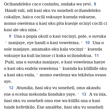
8
Ocihandeleko caco cosimbu, ondaka wa yevi.
Handi vali, ndi kasi oku vu soneheli ocihandeleko
cokaliye, haico cocili vokuaye kuenda vokuene,
momo owelema u kasi oku pita kuenje ocinyi cocili ci
+
kasi ale oku nina.
9
Una o popia okuti o kasi vocinyi, pole, o suvuka
+
+
10
manjaye, eye handi o kasi vowelema.
Una o
+
sole manjaye, amamako oku kala vocinyi
kuenda
11
vokuaye ka kuli lacimue ci koka ocilondokua.
Puãi, una o suvuka manjaye, o kasi vowelema haeye
+
o kasi oku endela vowelema
kuenda ka kũlĩhĩle oku
+
a kasi oku enda,
momo owelema wa tekãvisa ovaso
aye.
12
Atumãla, ñasi oku vu soneheli, omo akandu
+
13
ene a ecelua mekonda lionduko yaye.
A va isia,
ñasi oku vu soneheli omo ene wa kũlĩhi una o kasi
tunde kefetikilo. Ene amalẽhe, ñasi oku vu soneheli