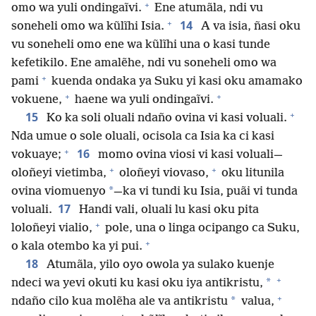
+
omo wa yuli ondingaĩvi.
Ene atumãla, ndi vu
+
14
soneheli omo wa kũlĩhi Isia.
A va isia, ñasi oku
vu soneheli omo ene wa kũlĩhi una o kasi tunde
kefetikilo. Ene amalẽhe, ndi vu soneheli omo wa
+
pami
kuenda ondaka ya Suku yi kasi oku amamako
+
+
vokuene,
haene wa yuli ondingaĩvi.
+
15
Ko ka soli oluali ndaño ovina vi kasi voluali.
Nda umue o sole oluali, ocisola ca Isia ka ci kasi
+
16
vokuaye;
momo ovina viosi vi kasi voluali—
+
+
oloñeyi vietimba,
oloñeyi viovaso,
oku litunila
*
ovina viomuenyo
—ka vi tundi ku Isia, puãi vi tunda
17
voluali.
Handi vali, oluali lu kasi oku pita
+
loloñeyi vialio,
pole, una o linga ocipango ca Suku,
+
o kala otembo ka yi pui.
18
Atumãla, yilo oyo owola ya sulako kuenje
+
*
ndeci wa yevi okuti ku kasi oku iya antikristu,
+
*
ndaño cilo kua molẽha ale va antikristu
valua,