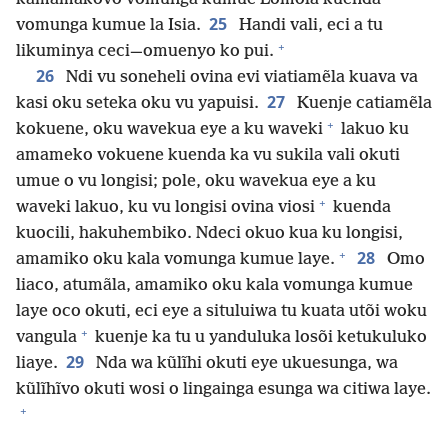
25
vomunga kumue la Isia.
Handi vali, eci a tu
+
likuminya ceci—omuenyo ko pui.
26
Ndi vu soneheli ovina evi viatiamẽla kuava va
27
kasi oku seteka oku vu yapuisi.
Kuenje catiamẽla
+
kokuene, oku wavekua eye a ku waveki
lakuo ku
amameko vokuene kuenda ka vu sukila vali okuti
umue o vu longisi; pole, oku wavekua eye a ku
+
waveki lakuo, ku vu longisi ovina viosi
kuenda
kuocili, hakuhembiko. Ndeci okuo kua ku longisi,
+
28
amamiko oku kala vomunga kumue laye.
Omo
liaco, atumãla, amamiko oku kala vomunga kumue
laye oco okuti, eci eye a situluiwa tu kuata utõi woku
+
vangula
kuenje ka tu u yanduluka losõi ketukuluko
29
liaye.
Nda wa kũlĩhi okuti eye ukuesunga, wa
kũlĩhĩvo okuti wosi o lingainga esunga wa citiwa laye.
+