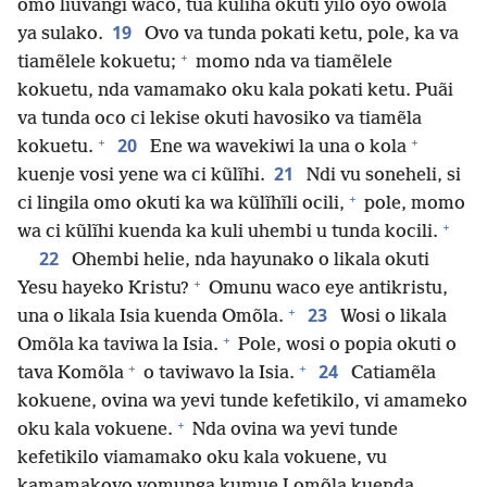
omo liuvangi waco, tua kũlĩha okuti yilo oyo owola
19
ya sulako.
Ovo va tunda pokati ketu, pole, ka va
+
tiamẽlele kokuetu;
momo nda va tiamẽlele
kokuetu, nda vamamako oku kala pokati ketu. Puãi
va tunda oco ci lekise okuti havosiko va tiamẽla
+
+
20
kokuetu.
Ene wa wavekiwi la una o kola
21
kuenje vosi yene wa ci kũlĩhi.
Ndi vu soneheli, si
+
ci lingila omo okuti ka wa kũlĩhĩli ocili,
pole, momo
+
wa ci kũlĩhi kuenda ka kuli uhembi u tunda kocili.
22
Ohembi helie, nda hayunako o likala okuti
+
Yesu hayeko Kristu?
Omunu waco eye antikristu,
+
23
una o likala Isia kuenda Omõla.
Wosi o likala
+
Omõla ka taviwa la Isia.
Pole, wosi o popia okuti o
+
+
24
tava Komõla
o taviwavo la Isia.
Catiamẽla
kokuene, ovina wa yevi tunde kefetikilo, vi amameko
+
oku kala vokuene.
Nda ovina wa yevi tunde
kefetikilo viamamako oku kala vokuene, vu
kamamakovo vomunga kumue Lomõla kuenda