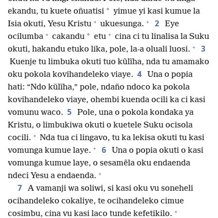
*
ekandu, tu kuete oñuatisi
yimue yi kasi kumue la
+
+
2
Isia okuti, Yesu Kristu
ukuesunga.
Eye
+
+
*
ocilumba
cakandu
etu
cina ci tu linalisa la Suku
+
3
okuti, hakandu etuko lika, pole, la-a oluali luosi.
Kuenje tu limbuka okuti tuo kũlĩha, nda tu amamako
4
oku pokola kovihandeleko viaye.
Una o popia
hati: “Ndo kũlĩha,” pole, ndaño ndoco ka pokola
kovihandeleko viaye, ohembi kuenda ocili ka ci kasi
5
vomunu waco.
Pole, una o pokola kondaka ya
Kristu, o limbukiwa okuti o kuetele Suku ocisola
+
cocili.
Nda tua ci lingavo, tu ka lekisa okuti tu kasi
+
6
vomunga kumue laye.
Una o popia okuti o kasi
vomunga kumue laye, o sesamẽla oku endaenda
+
ndeci Yesu a endaenda.
7
A vamanji wa soliwi, si kasi oku vu soneheli
ocihandeleko cokaliye, te ocihandeleko cimue
+
cosimbu, cina vu kasi laco tunde kefetikilo.