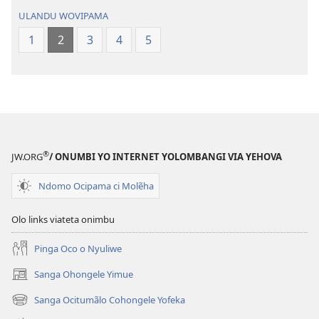
ULANDU WOVIPAMA
1
2
3
4
5
®
JW.ORG
/ ONUMBI YO INTERNET YOLOMBANGI VIA YEHOVA
Ndomo Ocipama ci Molẽha
Olo links viateta onimbu
Pinga Oco o Nyuliwe
Sanga Ohongele Yimue
(yikula
onjanela
Sanga Ocitumãlo Cohongele Yofeka
(yikula
yokaliye)