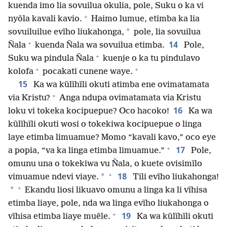
kuenda imo lia sovuilua okulia, pole, Suku o ka vi
+
nyõla kavali kavio.
Haimo lumue, etimba ka lia
*
sovuiluilue evĩho liukahonga,
pole, lia sovuilua
+
14
Ñala
kuenda Ñala wa sovuilua etimba.
Pole,
+
Suku wa pindula Ñala
kuenje o ka tu pindulavo
+
+
kolofa
pocakati cunene waye.
15
Ka wa kũlĩhĩli okuti atimba ene ovimatamata
+
via Kristu?
Anga ndupa ovimatamata via Kristu
16
loku vi tokeka kocipuepue? Oco hacoko!
Ka wa
kũlĩhĩli okuti wosi o tokekiwa kocipuepue o linga
laye etimba limuamue? Momo “kavali kavo,” oco eye
+
17
a popia, “va ka linga etimba limuamue.”
Pole,
omunu una o tokekiwa vu Ñala, o kuete ovisimĩlo
+
18
*
vimuamue ndevi viaye.
Tili evĩho liukahonga!
+
*
Ekandu liosi likuavo omunu a linga ka li vĩhisa
etimba liaye, pole, nda wa linga evĩho liukahonga o
+
19
vĩhisa etimba liaye muẽle.
Ka wa kũlĩhĩli okuti