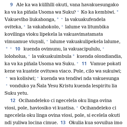
9
Ale ka wa kũlĩhĩli okuti, vana havakuesungako
+
*
ka va ka piñala Usoma wa Suku?
Ko ka kembiwi.
+
*
Vakuevĩho liukahonga,
la vakuakufendela
+
+
oviteka,
la vakahokolo,
lalume va litumbika
kovilinga vioku lipekela la vakuavimatamata
+
vimuamue viuyali,
lalume vakuakulipekela lalume,
+
+
10
*
kuenda ovimunu, la vakuacipululu,
+
*
loloholua,
la vakuakuimbula
kuenda olondiandia,
+
11
ka va ka piñala Usoma wa Suku.
Vamue pokati
kene va kuatele ovituwa viaco. Pole, cilo wa sukuiwi;
+
+
wa kolisiwi;
kuenda wa tendiwi nda vakuesunga
+
vonduko ya Ñala Yesu Kristu kuenda lespiritu lia
Suku yetu.
12
Ocihandeleko ci ngecelela oku linga ovina
+
viosi, pole, haviosiko vi kuatisa.
Ocihandeleko ci
ngecelela oku linga ovina viosi, pole, si ecelela okuti
13
ndi yuliwa locina cimue.
Okulia kua sovuilua imo