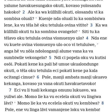
yalume havakuesungako okuti, kovaso yolosandu
2
hakoko?
Ale ka wa kũlĩhĩli okuti, olosandu vi ka
+
sombisa oluali?
Kuenje nda oluali lu ka sombisiwa
3
lene, ka vu tẽla hẽ oku tetulula ovina vitito?
Ka wa
+
kũlĩhĩli okuti tu ka sombisa ovangelo?
Siti tu ka
4
tẽlavo oku tetulula ovina viomuenyo ulo?
Nda ene
+
vu kuete ovina viomuenyo ulo oco vi tetuluiwe,
anga hẽ vu nõla ndolonganji alume vana ka va
5
sumbiwile vekongelo?
Ndi ci popela oku vu kutisi
osõi. Pokati kene ka pali hẽ umue ukualondunge
okuti, o tẽla oku tetulula eci pokati kene pa kala
6
ocitangi cimue?
Pole, manji ambata manji ukuavo
kekanga, kovaso ya vana okuti havakuetavoko!
7
Eci vu li tuali kekanga omunu lukuavo, wa
yuliwi ale. Momo lie ka vu ecelela okuti vu lingiwa
+
8
lãvi?
Momo lie ka vu ecelela okuti vu kembiwa?
Pole, ene vu linga lãvi vamanjene loku va kemba!