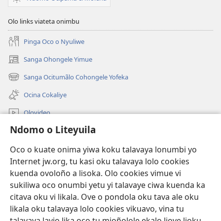
Olo links viateta onimbu
Pinga Oco o Nyuliwe
Sanga Ohongele Yimue
(yikula
onjanela
Sanga Ocitumãlo Cohongele Yofeka
(yikula
yokaliye)
onjanela
Ocina Cokaliye
yokaliye)
Olovideo
Ndomo o Liteyuila
Videos with Audio Descriptions
Sandiliya
Oco o kuate onima yiwa koku talavaya lonumbi yo
Internet jw.org, tu kasi oku talavaya lolo cookies
Ekuatiso
kuenda ovoloño a lisoka. Olo cookies vimue vi
sukiliwa oco onumbi yetu yi talavaye ciwa kuenda ka
Olombanjaile
(yikula
citava oku vi likala. Ove o pondola oku tava ale oku
onjanela
likala oku talavaya lolo cookies vikuavo, vina tu
yokaliye)
OCISELEKO CALIVULU VO INTERNET Colombangi Via
talavaya lavio lika oco tu mioñolole ekalo liove lioku