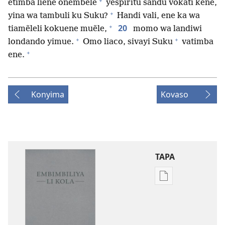
+
etimba liene onembele
yespiritu sandu vokati kene,
+
yina wa tambuli ku Suku?
Handi vali, ene ka wa
+
20
tiamẽleli kokuene muẽle,
momo wa landiwi
+
+
londando yimue.
Omo liaco, sivayi Suku
vatimba
+
ene.
Konyima
Kovaso
TAPA
Publication
download
options
Embimbiliya