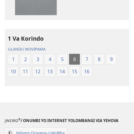
li
Kola
—
Epongoluilo
Lioluali
1 Va Korindo
Luokaliye
ULANDU WOVIPAMA
1
2
3
4
5
6
7
8
9
10
11
12
13
14
15
16
®
JW.ORG
/ ONUMBI YO INTERNET YOLOMBANGI VIA YEHOVA
Ndomo Ocipama ci Molẽha