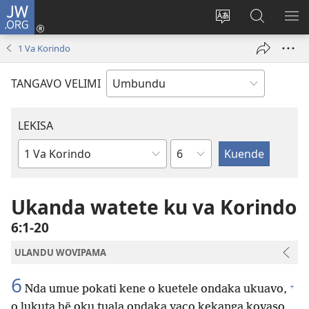
JW.ORG
Iñila
(yikula
Change
Sandiliya
LEK
onjanela
site
vo
PO
1 Va Korindo
yokaliye)
language
JW.ORG
YIK
TANGAVO VELIMI
LEKISA
Ocipama
Elivulu
Liembimbiliya
Ukanda watete ku va Korindo
6:1-20
ULANDU WOVIPAMA
6
+
Nda umue pokati kene o kuetele ondaka ukuavo,
o lukuta hẽ oku tuala ondaka yaco kekanga kovaso