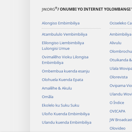
®
JW.ORG
/ ONUMBI YO INTERNET YOLOMBANGI 
Alongiso Embimbiliya
Ociseleko Ca
Atambululo Vembimbiliya
Ambimbiliya
Elilongiso Liembimbiliya
Alivulu
Lulongisi Umue
Olombrochu
Ovimalẽho Vioku Lilongisa
Otuikanda & 
Embimbiliya
Ulala Wovip
Ombembua kuenda esanju
Olorevista
Olohuela Kuenda Epata
Ovipama Vi
Amalẽhe & Akulu
Ulandu Wov
Omãla
O Índice
Ekolelo ku Suku Suku
OVICAPA
Uloño Kuenda Embimbiliya
JW Broadcas
Ulandu kuenda Embimbiliya
Olovideo