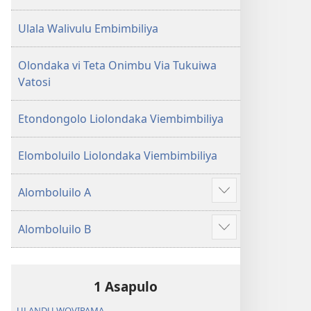
Ulala Walivulu Embimbiliya
Olondaka vi Teta Onimbu Via Tukuiwa
Vatosi
Etondongolo Liolondaka Viembimbiliya
Elomboluilo Liolondaka Viembimbiliya
Alomboluilo A
Show
more
Alomboluilo B
Show
more
1 Asapulo
ULANDU WOVIPAMA