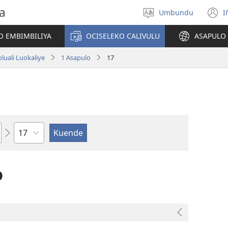
a
Umbundu
I
Select
(
language
o
O EMBIMBILIYA
OCISELEKO CALIVULU
ASAPULO
y
luali Luokaliye
1 Asapulo
17
Ocipama
o