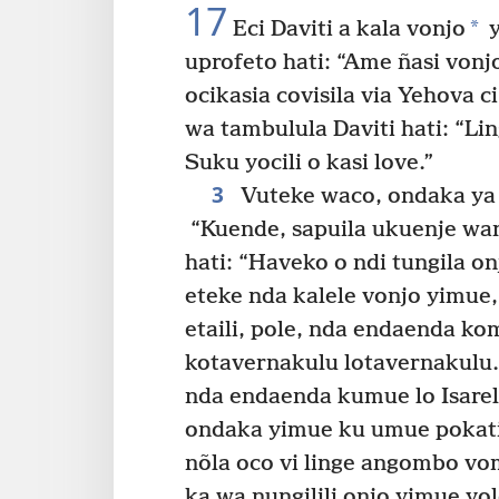
17
*
Eci Daviti a kala vonjo
y
uprofeto hati: “Ame ñasi vonj
ocikasia covisila via Yehova c
wa tambulula Daviti hati: “Li
Suku yocili o kasi love.”
3
Vuteke waco, ondaka ya 
“Kuende, sapuila ukuenje wan
hati: “Haveko o ndi tungila o
eteke nda kalele vonjo yimue,
etaili, pole, nda endaenda k
kotavernakulu lotavernakulu.
nda endaenda kumue lo Isareli
ondaka yimue ku umue pokati 
nõla oco vi linge angombo vo
ka wa nungilili onjo yimue yol