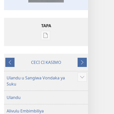
TAPA
Publication
download
options
Embimbiliya
CECI CI KASIMO
li
Konyima
Kovaso
Kola
—
Ulandu u Sangiwa Vondaka ya
Show
Epongoluilo
Suku
more
Lioluali
Luokaliye
Ulandu
Alivulu Embimbiliya