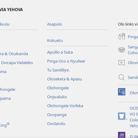
VIA YEHOVA
livulu
Asapulo
Olo links 
Pinga
Kokuetu
Sang
Apulilo a Siata
(yikula
Coho
ra & Otuikanda
onjanela
Pinga Oco o Nyuliwe
Olov
Ovicapa Vielaleko
yokaliye)
Tu Sandiliye.
ama
Sandi
Oloseketa & Apasu
Olohongele
ohongele
Olom
(yikula
Onjivaluko
ipama
onjanela
Olohongele Viofeka
yokaliye)
OCI
VO 
Ovopange
(yikula
Colo
Ovolandu
®
ting
onjanela
Yeh
yokaliye)
O
JW