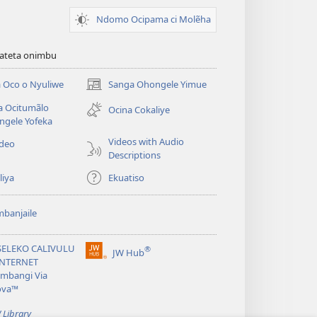
Ndomo Ocipama ci Molẽha
viateta onimbu
 Oco o Nyuliwe
Sanga Ohongele Yimue
(yikula
onjanela
a Ocitumãlo
Ocina Cokaliye
yokaliye)
ngele Yofeka
Videos with Audio
ideo
Descriptions
liya
Ekuatiso
banjaile
SELEKO CALIVULU
®
JW Hub
(yikula
INTERNET
onjanela
mbangi Via
yokaliye)
ova™
 Library