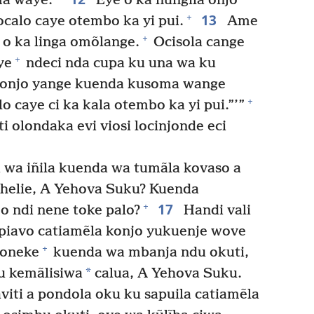
ma waye.
Eye o ka nungila onjo
13
+
ocalo caye otembo ka yi pui.
Ame
+
e o ka linga omõlange.
Ocisola cange
+
ye
ndeci nda cupa ku una wa ku
onjo yange kuenda kusoma wange
+
o caye ci ka kala otembo ka yi pui.”’”
i olondaka evi viosi locinjonde eci
 wa iñila kuenda wa tumãla kovaso a
 helie, A Yehova Suku? Kuenda
17
+
 o ndi nene toke palo?
Handi vali
opiavo catiamẽla konjo yukuenje wove
+
loneke
kuenda wa mbanja ndu okuti,
*
u kemãlisiwa
calua, A Yehova Suku.
iti a pondola oku ku sapuila catiamẽla