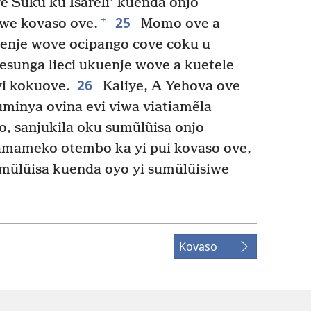
e Suku ku Isareli’ kuenda onjo
25
+
iwe kovaso ove.
Momo ove a
uenje wove ocipango cove coku u
 esunga lieci ukuenje wove a kuetele
26
eyi kokuove.
Kaliye, A Yehova ove
uminya ovina evi viwa viatiamẽla
, sanjukila oku sumũlũisa onjo
mameko otembo ka yi pui kovaso ove,
mũlũisa kuenda oyo yi sumũlũisiwe
Kovaso