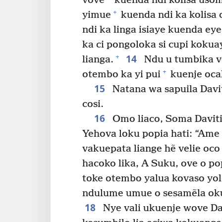
vove
kuenda ndi kolisa uso
+
yimue
kuenda ndi ka kolisa 
ndi ka linga isiaye kuenda ey
ka ci pongoloka si cupi kokua
14
+
lianga.
Ndu u tumbika v
+
otembo ka yi pui
kuenje ocal
15
Natana wa sapuila Davit
cosi.
16
Omo liaco, Soma Daviti
Yehova loku popia hati: “Ame
vakuepata liange hẽ velie oco
hacoko lika, A Suku, ove o p
toke otembo yalua kovaso yo
ndulume umue o sesamẽla ok
18
Nye vali ukuenje wove Dav