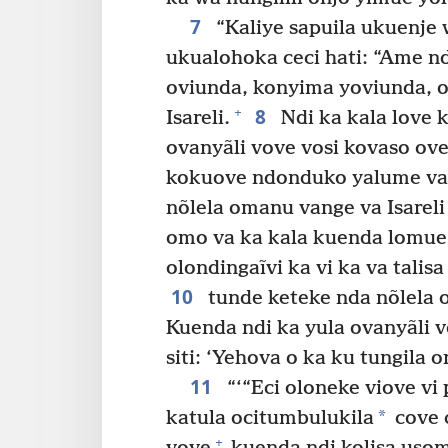
7
“Kaliye sapuila ukuenje 
ukualohoka ceci hati: “Ame nd
oviunda, konyima yoviunda, 
8
+
Isareli.
Ndi ka kala love 
ovanyãli vove vosi kovaso ove
kokuove ndonduko yalume va k
nõlela omanu vange va Isarel
omo va ka kala kuenda lomue o
olondingaĩvi ka vi ka va talisa 
10
tunde keteke nda nõlela 
Kuenda ndi ka yula ovanyãli v
siti: ‘Yehova o ka ku tungila o
11
“‘“Eci oloneke viove vi p
*
katula ocitumbulukila
cove 
+