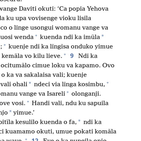
wange Daviti okuti: ‘Ca popia Yehova
a ku upa vovisenge vioku lisila
oco o linge usongui womanu vange va
+
*
kuosi wenda
kuenda ndi ka imũla
+
;
kuenje ndi ka lingisa onduko yimue
9
+
emãla vo kilu lieve.
Ndi ka
i ocitumãlo cimue loku va kapamo. Ovo
 ka va sakalaisa vali; kuenje
+
*
vali ohali
ndeci via linga kosimbu,
+
omanu vange va Isareli
olonganji.
+
ove vosi.
Handi vali, ndu ku sapuila
*
njo
yimue.’
*
itĩla kesulilo kuenda o fa,
ndi ka
ci kuamamo okuti, umue pokati komãla
12
+