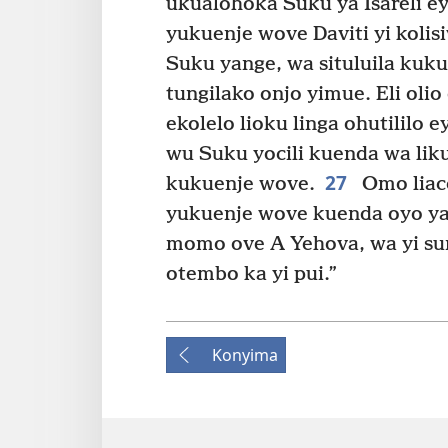
ukualohoka Suku ya Isareli ey
yukuenje wove Daviti yi kolis
Suku yange, wa situluila kuk
tungilako onjo yimue. Eli olio
ekolelo lioku linga ohutililo 
wu Suku yocili kuenda wa lik
27
kukuenje wove.
Omo liaco
yukuenje wove kuenda oyo ya
momo ove A Yehova, wa yi su
otembo ka yi pui.”
Konyima