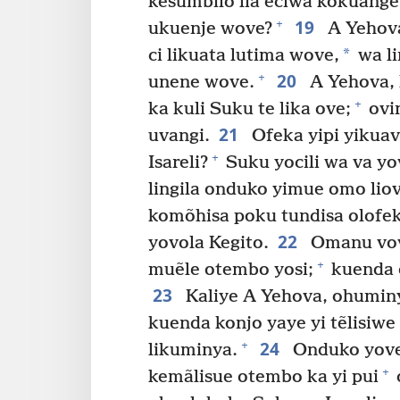
kesumbilo lia eciwa kokuange
19
+
ukuenje wove?
A Yehova
*
ci likuata lutima wove,
wa li
20
+
unene wove.
A Yehova, 
+
ka kuli Suku te lika ove;
ovin
21
uvangi.
Ofeka yipi yikuav
+
Isareli?
Suku yocili wa va y
lingila onduko yimue omo liov
komõhisa poku tundisa olofe
22
yovola Kegito.
Omanu vove
+
muẽle otembo yosi;
kuenda o
23
Kaliye A Yehova, ohumin
kuenda konjo yaye yi tẽlisiw
24
+
likuminya.
Onduko yove 
+
kemãlisue otembo ka yi pui