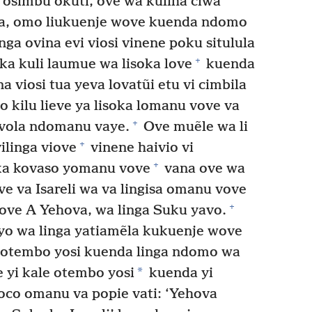
 osimbu okuti, ove wa kũlĩha ciwa
, omo liukuenje wove kuenda ndomo
nga ovina evi viosi vinene poku situlula
+
ka kuli laumue wa lisoka love
kuenda
a viosi tua yeva lovatũi etu vi cimbila
o kilu lieve ya lisoka lomanu vove va
+
ovola ndomanu vaye.
Ove muẽle wa li
+
ilinga viove
vinene haivio vi
+
ka kovaso yomanu vove
vana ove wa
 va Isareli wa va lingisa omanu vove
+
ve A Yehova, wa linga Suku yavo.
yo wa linga yatiamẽla kukuenje wove
e otembo yosi kuenda linga ndomo wa
*
yi kale otembo yosi
kuenda yi
oco omanu va popie vati: ‘Yehova