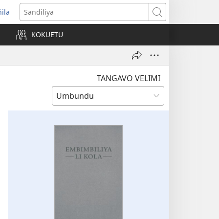
ñila
yikula
Sandiliya
njanela
KOKUETU
okaliye)
TANGAVO VELIMI