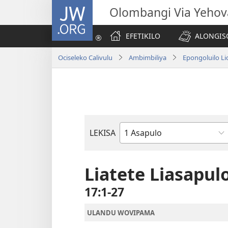
JW.ORG
Olombangi Via Yehov
EFETIKILO
ALONGIS
Ociseleko Calivulu
Ambimbiliya
Epongoluilo Lio
LEKISA
Elivulu
Liembimbiliya
Liatete Liasapul
17:1-27
ULANDU WOVIPAMA