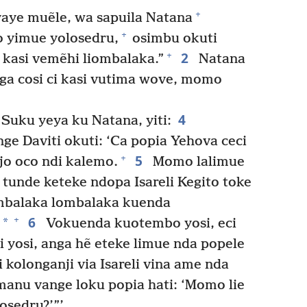
+
aye muẽle, wa sapuila Natana
+
o yimue yolosedru,
osimbu okuti
2
+
i kasi vemẽhi liombalaka.”
Natana
nga cosi ci kasi vutima wove, momo
4
Suku yeya ku Natana, yiti:
ge Daviti okuti: ‘Ca popia Yehova ceci
5
+
njo oco ndi kalemo.
Momo lalimue
 tunde keteke ndopa Isareli Kegito toke
ombalaka lombalaka kuenda
6
+
*
Vokuenda kuotembo yosi, eci
 yosi, anga hẽ eteke limue nda popele
kolonganji via Isareli vina ame nda
manu vange loku popia hati: ‘Momo lie
osedru?’”’