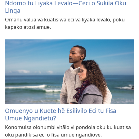
Ndomo tu Liyaka Levalo—Ceci o Sukila Oku
Linga
Omanu valua va kuatisiwa eci va liyaka levalo, poku
kapako atosi amue.
Omuenyo u Kuete hẽ Esilivilo Eci tu Fisa
Umue Ngandietu?
Konomuisa olonumbi vitãlo vi pondola oku ku kuatisa
oku pandikisa eci o fisa umue ngandiove.