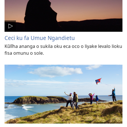
Ceci ku fa Umue Ngandietu
Kũlĩha ananga o sukila oku eca oco o liyake levalo lioku
fisa omunu o sole.