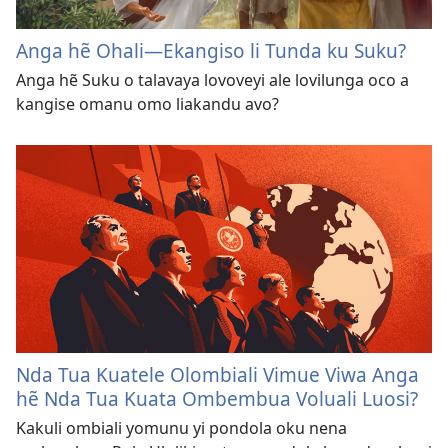
Anga hẽ Ohali—Ekangiso li Tunda ku Suku?
Anga hẽ Suku o talavaya lovoveyi ale lovilunga oco a
kangise omanu omo liakandu avo?
Nda Tua Kuatele Olombiali Vimue Viwa Anga
hẽ Nda Tua Kuata Ombembua Voluali Luosi?
Kakuli ombiali yomunu yi pondola oku nena