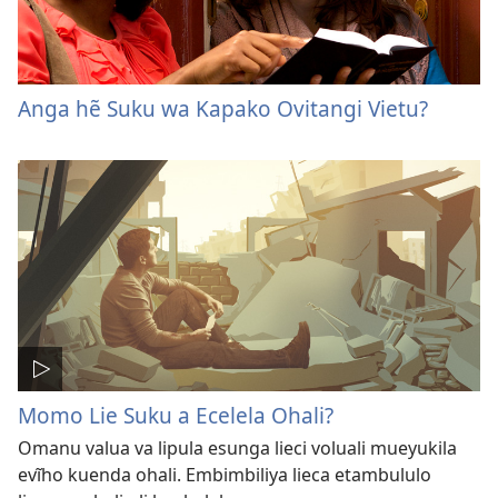
Anga hẽ Suku wa Kapako Ovitangi Vietu?
Momo Lie Suku a Ecelela Ohali?
Omanu valua va lipula esunga lieci voluali mueyukila
evĩho kuenda ohali. Embimbiliya lieca etambululo