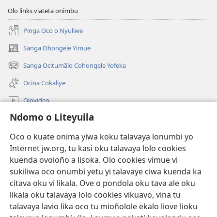
Olo links viateta onimbu
Pinga Oco o Nyuliwe
Sanga Ohongele Yimue
(yikula
onjanela
Sanga Ocitumãlo Cohongele Yofeka
(yikula
yokaliye)
onjanela
Ocina Cokaliye
yokaliye)
Olovideo
Ndomo o Liteyuila
Videos with Audio Descriptions
Sandiliya
Oco o kuate onima yiwa koku talavaya lonumbi yo
Internet jw.org, tu kasi oku talavaya lolo cookies
Ekuatiso
kuenda ovoloño a lisoka. Olo cookies vimue vi
sukiliwa oco onumbi yetu yi talavaye ciwa kuenda ka
Olombanjaile
(yikula
citava oku vi likala. Ove o pondola oku tava ale oku
onjanela
likala oku talavaya lolo cookies vikuavo, vina tu
yokaliye)
OCISELEKO CALIVULU VO INTERNET Colombangi Via
talavaya lavio lika oco tu mioñolole ekalo liove lioku
(yikula
Yehova™