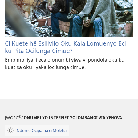
Ci Kuete hẽ Esilivilo Oku Kala Lomuenyo Eci
ku Pita Ocilunga Cimue?
Embimbiliya li eca olonumbi viwa vi pondola oku ku
kuatisa oku liyaka locilunga cimue.
®
JW.ORG
/ ONUMBI YO INTERNET YOLOMBANGI VIA YEHOVA
Ndomo Ocipama ci Molẽha