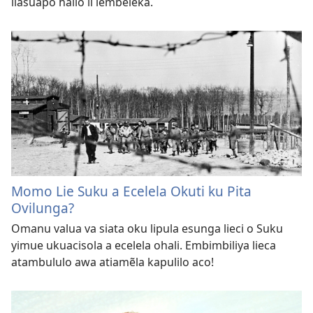
liasuapo halio li lembeleka.
Momo Lie Suku a Ecelela Okuti ku Pita
Ovilunga?
Omanu valua va siata oku lipula esunga lieci o Suku
yimue ukuacisola a ecelela ohali. Embimbiliya lieca
atambululo awa atiamẽla kapulilo aco!