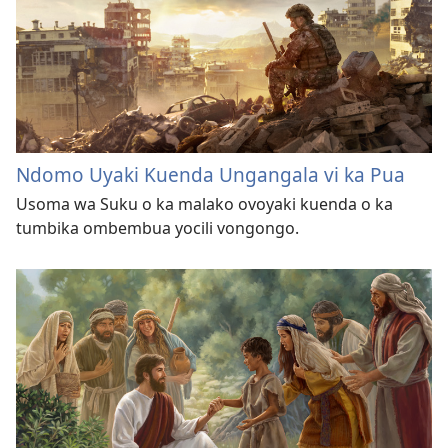
Ndomo Uyaki Kuenda Ungangala vi ka Pua
Usoma wa Suku o ka malako ovoyaki kuenda o ka
tumbika ombembua yocili vongongo.