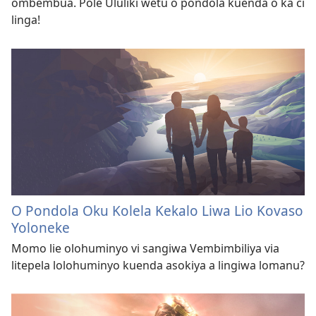
ombembua. Pole Ululiki wetu o pondola kuenda o ka ci
linga!
O Pondola Oku Kolela Kekalo Liwa Lio Kovaso
Yoloneke
Momo lie olohuminyo vi sangiwa Vembimbiliya via
litepela lolohuminyo kuenda asokiya a lingiwa lomanu?