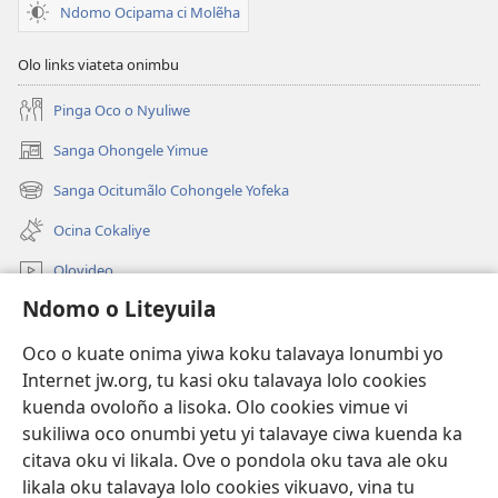
Ndomo Ocipama ci Molẽha
Olo links viateta onimbu
Pinga Oco o Nyuliwe
Sanga Ohongele Yimue
(yikula
onjanela
Sanga Ocitumãlo Cohongele Yofeka
(yikula
yokaliye)
onjanela
Ocina Cokaliye
yokaliye)
Olovideo
Ndomo o Liteyuila
Videos with Audio Descriptions
Sandiliya
Oco o kuate onima yiwa koku talavaya lonumbi yo
Internet jw.org, tu kasi oku talavaya lolo cookies
Ekuatiso
kuenda ovoloño a lisoka. Olo cookies vimue vi
sukiliwa oco onumbi yetu yi talavaye ciwa kuenda ka
Olombanjaile
(yikula
citava oku vi likala. Ove o pondola oku tava ale oku
onjanela
likala oku talavaya lolo cookies vikuavo, vina tu
yokaliye)