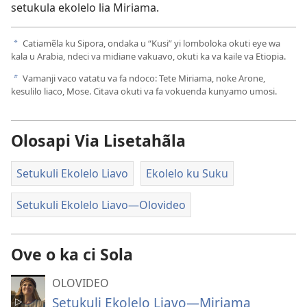
setukula ekolelo lia Miriama.
Catiamẽla ku Sipora, ondaka u “Kusi” yi lomboloka okuti eye wa
a
kala u Arabia, ndeci va midiane vakuavo, okuti ka va kaile va Etiopia.
Vamanji vaco vatatu va fa ndoco: Tete Miriama, noke Arone,
b
kesulilo liaco, Mose. Citava okuti va fa vokuenda kunyamo umosi.
Olosapi Via Lisetahãla
Setukuli Ekolelo Liavo
Ekolelo ku Suku
Setukuli Ekolelo Liavo—Olovideo
Ove o ka ci Sola
OLOVIDEO
Setukuli Ekolelo Liavo—Miriama