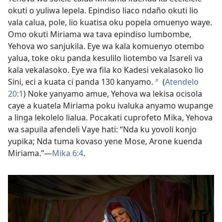
okuti o yuliwa lepela. Epindiso liaco ndaño okuti lio
vala calua, pole, lio kuatisa oku popela omuenyo waye.
Omo okuti Miriama wa tava epindiso lumbombe,
Yehova wo sanjukila. Eye wa kala komuenyo otembo
yalua, toke oku panda kesulilo liotembo va Isareli va
kala vekalasoko. Eye wa fila ko Kadesi vekalasoko lio
Sini, eci a kuata ci panda 130 kanyamo.
(
Atendelo
b
20:1
) Noke yanyamo amue, Yehova wa lekisa ocisola
caye a kuatela Miriama poku ivaluka anyamo wupange
a linga lekolelo lialua. Pocakati cuprofeto Mika, Yehova
wa sapuila afendeli Vaye hati: “Nda ku yovoli konjo
yupika; Nda tuma kovaso yene Mose, Arone kuenda
Miriama.”—
Mika 6:4
.