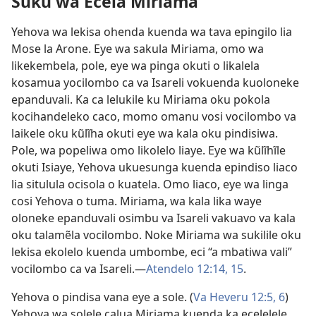
Suku wa Ecela Miriama
Yehova wa lekisa ohenda kuenda wa tava epingilo lia
Mose la Arone. Eye wa sakula Miriama, omo wa
likekembela, pole, eye wa pinga okuti o likalela
kosamua yocilombo ca va Isareli vokuenda kuoloneke
epanduvali. Ka ca lelukile ku Miriama oku pokola
kocihandeleko caco, momo omanu vosi vocilombo va
laikele oku kũlĩha okuti eye wa kala oku pindisiwa.
Pole, wa popeliwa omo likolelo liaye. Eye wa kũlĩhĩle
okuti Isiaye, Yehova ukuesunga kuenda epindiso liaco
lia situlula ocisola o kuatela. Omo liaco, eye wa linga
cosi Yehova o tuma. Miriama, wa kala lika waye
oloneke epanduvali osimbu va Isareli vakuavo va kala
oku talamẽla vocilombo. Noke Miriama wa sukilile oku
lekisa ekolelo kuenda umbombe, eci “a mbatiwa vali”
vocilombo ca va Isareli.—
Atendelo 12:14, 15
.
Yehova o pindisa vana eye a sole. (
Va Heveru 12:5, 6
)
Yehova wa solele calua Miriama kuenda ka ecelelele