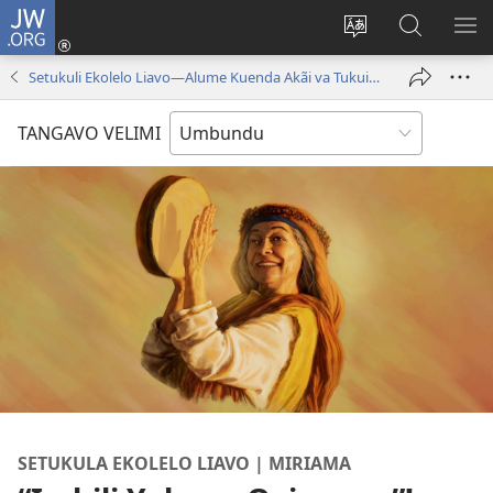
JW.ORG
Iñila
(yikula
Change
Sandiliya
LEK
onjanela
site
vo
PO
Setukuli Ekolelo Liavo—Alume Kuenda Akãi va Tukuiwa Vembimbiliya
yokaliye)
language
JW.ORG
YIK
TANGAVO VELIMI
SETUKULA EKOLELO LIAVO | MIRIAMA