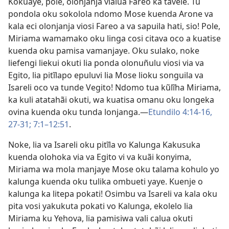
Kokuaye, pole, olonjanja vialua Fareo ka tavele. Tu
pondola oku sokolola ndomo Mose kuenda Arone va
kala eci olonjanja viosi Fareo a va sapuila hati, sio! Pole,
Miriama wamamako oku linga cosi citava oco a kuatise
kuenda oku pamisa vamanjaye. Oku sulako, noke
liefengi liekui okuti lia ponda olonuñulu viosi via va
Egito, lia pitĩlapo epuluvi lia Mose lioku songuila va
Isareli oco va tunde Vegito! Ndomo tua kũlĩha Miriama,
ka kuli atatahãi okuti, wa kuatisa omanu oku longeka
ovina kuenda oku tunda lonjanga.—
Etundilo 4:14-16,
27-31;
7:1–12:51
.
Noke, lia va Isareli oku pitĩla vo Kalunga Kakusuka
kuenda olohoka via va Egito vi va kuãi konyima,
Miriama wa mola manjaye Mose oku talama kohulo yo
kalunga kuenda oku tulika ombueti yaye. Kuenje o
kalunga ka litepa pokati! Osimbu va Isareli va kala oku
pita vosi yakukuta pokati vo Kalunga, ekolelo lia
Miriama ku Yehova, lia pamisiwa vali calua okuti