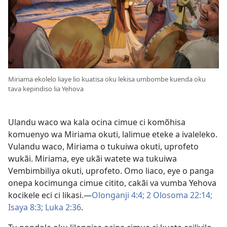
Miriama ekolelo liaye lio kuatisa oku lekisa umbombe kuenda oku
tava kepindiso lia Yehova
Ulandu waco wa kala ocina cimue ci komõhisa
komuenyo wa Miriama okuti, lalimue eteke a ivaleleko.
Vulandu waco, Miriama o tukuiwa okuti, uprofeto
wukãi. Miriama, eye ukãi watete wa tukuiwa
Vembimbiliya okuti, uprofeto. Omo liaco, eye o panga
onepa kocimunga cimue citito, cakãi va vumba Yehova
kocikele eci ci likasi.—
Olonganji 4:4;
2 Olosoma 22:14;
Isaya 8:3;
Luka 2:36
.