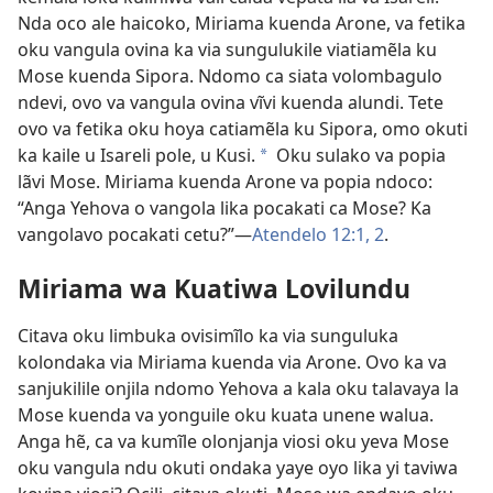
Nda oco ale haicoko, Miriama kuenda Arone, va fetika
oku vangula ovina ka via sungulukile viatiamẽla ku
Mose kuenda Sipora. Ndomo ca siata volombagulo
ndevi, ovo va vangula ovina vĩvi kuenda alundi. Tete
ovo va fetika oku hoya catiamẽla ku Sipora, omo okuti
ka kaile u Isareli pole, u Kusi.
Oku sulako va popia
a
lãvi Mose. Miriama kuenda Arone va popia ndoco:
“Anga Yehova o vangola lika pocakati ca Mose? Ka
vangolavo pocakati cetu?”—
Atendelo 12:1, 2
.
Miriama wa Kuatiwa Lovilundu
Citava oku limbuka ovisimĩlo ka via sunguluka
kolondaka via Miriama kuenda via Arone. Ovo ka va
sanjukilile onjila ndomo Yehova a kala oku talavaya la
Mose kuenda va yonguile oku kuata unene walua.
Anga hẽ, ca va kumĩle olonjanja viosi oku yeva Mose
oku vangula ndu okuti ondaka yaye oyo lika yi taviwa