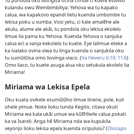
Tu pondola oku lilongisa ocina cimue ci kuete esilivilo
kulandu owu Wembimbiliya: Yehova wa tu kapako
calua, wa kapakovo epandi lietu kuenda umbombe tu
lekisa poku u vumba. Vosi yetu, ci kale amalẽhe ale
akulu, alume ale akãi, tu pondola oku lekisa ekolelo
limue lia pama ku Yehova. Kuenda Yehova o sanjuka
calua eci a vanja kekolelo tu kuete. Eye lalimue eteke a
ka ivalako ovina viwa tu linga kuenda o sanjukila oku
tu sumũlũisa omo liovinga viaco. (
Va Heveru 6:10;
11:6
)
Omo liaco, tu kuete asuga alua oku setukula ekolelo lia
Miriama!
Miriama wa Lekisa Epela
Oku kuata ovikele esumũlũho limue linene, pole, kuli
ohele yimue. Noke lioku tunda Kegito, citava okuti
Miriama wa kala ukãi umue wa kũlĩhĩwile calua pokati
ka va Isareli. Anga hẽ Miriama nda wa kupukila
veyonjo lioku lekisa epela kuenda ocipululu? (
Olosapo