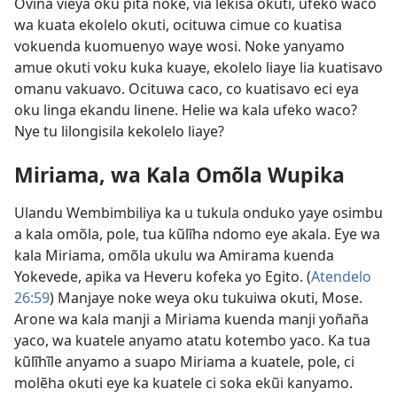
Ovina vieya oku pita noke, via lekisa okuti, ufeko waco
wa kuata ekolelo okuti, ocituwa cimue co kuatisa
vokuenda kuomuenyo waye wosi. Noke yanyamo
amue okuti voku kuka kuaye, ekolelo liaye lia kuatisavo
omanu vakuavo. Ocituwa caco, co kuatisavo eci eya
oku linga ekandu linene. Helie wa kala ufeko waco?
Nye tu lilongisila kekolelo liaye?
Miriama, wa Kala Omõla Wupika
Ulandu Wembimbiliya ka u tukula onduko yaye osimbu
a kala omõla, pole, tua kũlĩha ndomo eye akala. Eye wa
kala Miriama, omõla ukulu wa Amirama kuenda
Yokevede, apika va Heveru kofeka yo Egito. (
Atendelo
26:59
) Manjaye noke weya oku tukuiwa okuti, Mose.
Arone wa kala manji a Miriama kuenda manji yoñaña
yaco, wa kuatele anyamo atatu kotembo yaco. Ka tua
kũlĩhĩle anyamo a suapo Miriama a kuatele, pole, ci
molẽha okuti eye ka kuatele ci soka ekũi kanyamo.