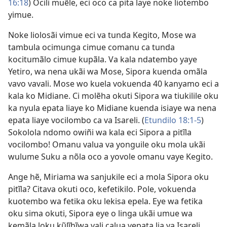
16:18
) Ocili muẽle, eci oco ca pita laye noke liotembo
yimue.
Noke liolosãi vimue eci va tunda Kegito, Mose wa
tambula ocimunga cimue comanu ca tunda
kocitumãlo cimue kupãla. Va kala ndatembo yaye
Yetiro, wa nena ukãi wa Mose, Sipora kuenda omãla
vavo vavali. Mose wo kuela vokuenda 40 kanyamo eci a
kala ko Midiane. Ci molẽha okuti Sipora wa tiukilile oku
ka nyula epata liaye ko Midiane kuenda isiaye wa nena
epata liaye vocilombo ca va Isareli. (
Etundilo 18:1-5
)
Sokolola ndomo owiñi wa kala eci Sipora a pitĩla
vocilombo! Omanu valua va yonguile oku mola ukãi
wulume Suku a nõla oco a yovole omanu vaye Kegito.
Ange hẽ, Miriama wa sanjukile eci a mola Sipora oku
pitĩla? Citava okuti oco, kefetikilo. Pole, vokuenda
kuotembo wa fetika oku lekisa epela. Eye wa fetika
oku sima okuti, Sipora eye o linga ukãi umue wa
kemãla loku kũlĩhĩwa vali calua vepata lia va Isareli.