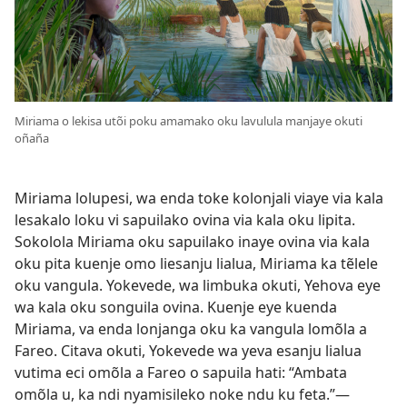
Miriama o lekisa utõi poku amamako oku lavulula manjaye okuti
oñaña
Miriama lolupesi, wa enda toke kolonjali viaye via kala
lesakalo loku vi sapuilako ovina via kala oku lipita.
Sokolola Miriama oku sapuilako inaye ovina via kala
oku pita kuenje omo liesanju lialua, Miriama ka tẽlele
oku vangula. Yokevede, wa limbuka okuti, Yehova eye
wa kala oku songuila ovina. Kuenje eye kuenda
Miriama, va enda lonjanga oku ka vangula lomõla a
Fareo. Citava okuti, Yokevede wa yeva esanju lialua
vutima eci omõla a Fareo o sapuila hati: “Ambata
omõla u, ka ndi nyamisileko noke ndu ku feta.”—