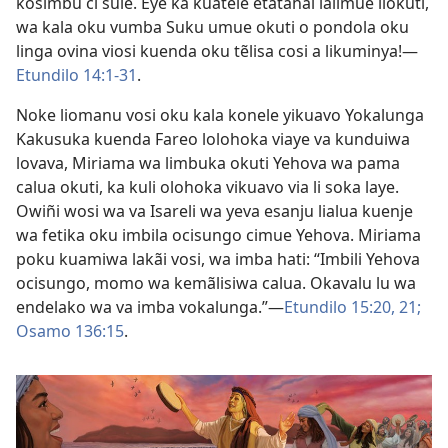
kosimbu ci sule. Eye ka kuatele etatahãi lalimue liokuti,
wa kala oku vumba Suku umue okuti o pondola oku
linga ovina viosi kuenda oku tẽlisa cosi a likuminya!—
Etundilo 14:1-31
.
Noke liomanu vosi oku kala konele yikuavo Yokalunga
Kakusuka kuenda Fareo lolohoka viaye va kunduiwa
lovava, Miriama wa limbuka okuti Yehova wa pama
calua okuti, ka kuli olohoka vikuavo via li soka laye.
Owiñi wosi wa va Isareli wa yeva esanju lialua kuenje
wa fetika oku imbila ocisungo cimue Yehova. Miriama
poku kuamiwa lakãi vosi, wa imba hati: “Imbili Yehova
ocisungo, momo wa kemãlisiwa calua. Okavalu lu wa
endelako wa va imba vokalunga.”—
Etundilo 15:20, 21;
Osamo 136:15
.