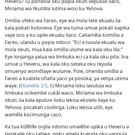
Heveru? Tu pondola oku popia okuti vepuluvi liaco,
Miriama wa likutilila lutima wosi ku Yehova.
Omõla ufeko wa Fareo, eye wa mola tete ekualu lia
kala pokati koloneva. Eye wa tuma umue pokati kapika
vaye oco a ko upile ekualu liaco. Catiamẽla komõla a
Fareo, ulandu u popia ndoco: “Eci a tuvula ekualu wa
mola okuti, mua kala omõla ulume wa kala oku lila.”
Eye lonjanga yalua wa limbuka eci ca kala oku pita: Ina
umue u Heveru, wa kala oku seteka oku teyuila
omuenyo womõlaye wulume. Pole, ohenda omõla a
Fareo a kuatela oñaña yaco ya posoka, ya vetiya utima
waye. (
Etundilo 2:5, 6
) Miriama loku lavulula wa
limbuka ocikembe cukãi waco. Miriama wa limbuka
okuti, lia kala epuluvi lioku lekisa ekolelo liaye ku
Yehova, pocakati covilinga. Loku lekisa utõi, eye
wamẽla kocimunga caco.
Ka tua kũlĩhĩle onjila ndomo umalẽhe upika u Heveru a
lavokaile oku tatiwa, poku amela kuenda oku vangula