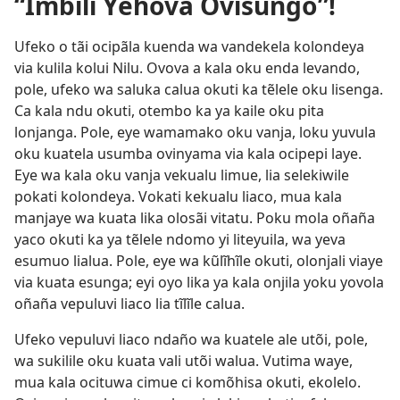
“Imbili Yehova Ovisungo”!
Ufeko o tãi ocipãla kuenda wa vandekela kolondeya
via kulila kolui Nilu. Ovova a kala oku enda levando,
pole, ufeko wa saluka calua okuti ka tẽlele oku lisenga.
Ca kala ndu okuti, otembo ka ya kaile oku pita
lonjanga. Pole, eye wamamako oku vanja, loku yuvula
oku kuatela usumba ovinyama via kala ocipepi laye.
Eye wa kala oku vanja vekualu limue, lia selekiwile
pokati kolondeya. Vokati kekualu liaco, mua kala
manjaye wa kuata lika olosãi vitatu. Poku mola oñaña
yaco okuti ka ya tẽlele ndomo yi liteyuila, wa yeva
esumuo lialua. Pole, eye wa kũlĩhĩle okuti, olonjali viaye
via kuata esunga; eyi oyo lika ya kala onjila yoku yovola
oñaña vepuluvi liaco lia tĩlĩle calua.
Ufeko vepuluvi liaco ndaño wa kuatele ale utõi, pole,
wa sukilile oku kuata vali utõi walua. Vutima waye,
mua kala ocituwa cimue ci komõhisa okuti, ekolelo.