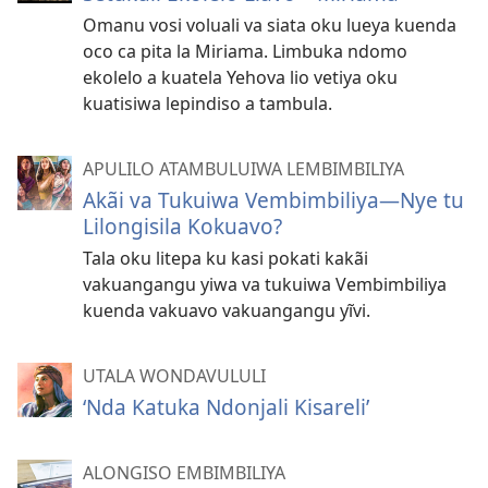
Omanu vosi voluali va siata oku lueya kuenda
oco ca pita la Miriama. Limbuka ndomo
ekolelo a kuatela Yehova lio vetiya oku
kuatisiwa lepindiso a tambula.
APULILO ATAMBULUIWA LEMBIMBILIYA
Akãi va Tukuiwa Vembimbiliya—Nye tu
Lilongisila Kokuavo?
Tala oku litepa ku kasi pokati kakãi
vakuangangu yiwa va tukuiwa Vembimbiliya
kuenda vakuavo vakuangangu yĩvi.
UTALA WONDAVULULI
‘Nda Katuka Ndonjali Kisareli’
ALONGISO EMBIMBILIYA