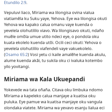
Etundilo 2:9
.
Vepuluvi liaco, Miriama wa lilongisa ovina vialua
viatiamẽla ku Suku yaye, Yehova. Eye wa lilongisa okuti
Yehova wa kapako calua omanu vaye kuenda o
yevelela olohutililo viavo. Wa lilongisavo okuti, ndaño
muẽle omõla umue utito ndeci eye, o pondola oku
kuata ekolelo kuenda utõi. Ocili ceci okuti: Yehova o
yevelela olohutililo viafendeli vaye vakuekolelo.
(
Osamo 65:2
) Vosi yetu ci kaile amalẽhe kuenda akulu,
alume kuenda akãi, tu sukila oku ci ivaluka kotembo
yilo yovitangi.
Miriama wa Kala Ukuepandi
Yokevede wa tata oñaña. Citava oku limbuka ndomo
Miriama a kapeleko calua manjaye a kuatisa oku
puluka. Eye pamue wa kuatisa manjaye oku vangula
olondaka viatete. Miriama wa yevavo esanju lialua eci