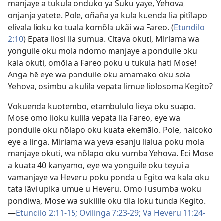
manjaye a tukula onduko ya Suku yaye, Yehova,
onjanja yatete. Pole, oñaña ya kula kuenda lia pitĩlapo
elivala lioku ko tuala komõla ukãi wa Fareo. (
Etundilo
2:10
) Epata liosi lia sumua. Citava okuti, Miriama wa
yonguile oku mola ndomo manjaye a ponduile oku
kala okuti, omõla a Fareo poku u tukula hati Mose!
Anga hẽ eye wa ponduile oku amamako oku sola
Yehova, osimbu a kulila vepata limue liolosoma Kegito?
Vokuenda kuotembo, etambululo lieya oku suapo.
Mose omo lioku kulila vepata lia Fareo, eye wa
ponduile oku nõlapo oku kuata ekemãlo. Pole, haicoko
eye a linga. Miriama wa yeva esanju lialua poku mola
manjaye okuti, wa nõlapo oku vumba Yehova. Eci Mose
a kuata 40 kanyamo, eye wa yonguile oku teyuila
vamanjaye va Heveru poku ponda u Egito wa kala oku
tata lãvi upika umue u Heveru. Omo liusumba woku
pondiwa, Mose wa sukilile oku tila loku tunda Kegito.
—
Etundilo 2:11-15;
Ovilinga 7:23-29;
Va Heveru 11:24-