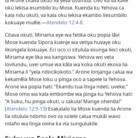
la Arone citava okuti va yeva usumba. Ovo ka va kaile
oku lekisa esumbilo ku Mose. Kuenda ku Yehova ca
kala ndu okuti, va kala oku lekisa ekambo liesumbilo
kokuaye muẽle.—
Atendelo 12:4-8
.
Citava okuti, Miriama eye wa fetika oku popia lãvi
Mose kuenda Sipora kuenje wa vetiya huvaye oku
likongela kokuaye. Eci oco ci situlula esunga lieci okuti,
Miriama eye lika wa kangisiwa. Yehova wo veta
lovilundu, uvei umue wa kãla wa koka okuti ekova lia
Miriama li “yela ndocikokoto.” Arone lonjanga calua wa
kekamẽla Mose loku u pinga oco a sapele la Yehova.
Arone wa popia hati: “Ekandu tua linga ndeti, uveke.”
Mose omo wa kala embombe wa pinga ku Yehova hati:
“A Suku, hu pinga okuti, u sakula! Mange ohenda!”
(
Atendelo 12:9-13
) Esakalalo lia Mose kuenda lia Arone
lia situlula ndomo ovo va solele calua mukãi wavo
ndaño wa linga ovina ka via sungulukile.