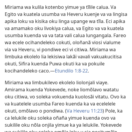
Miriama wa kulila kotenbo yimue ya tĩlile calua. Va
Egito va kuatela usumba va Heveru kuenje va va lingisa
apika loku va kisika oku linga upange wa tĩla. Eci apika
va amamako oku livokiya calua, va Egito va va kuatela
usumba kuenda va va tata vali calua lungangala. Fareo
wa ecele ocihandeleko cokuti, oloñanã viosi vialume
via va Heveru, vi pondiwe eci vi citiwa. Miriama wa
limbuka ekolelo lia lekisiwa lakãi vavali vakuakucitisa
okuti, Sifira kuenda Puwa okuti ka va pokuile
kocihandeleko caco.—
Etundilo 1:8-22
.
Miriama wa limbukilevo ekolelo liolonjali viaye.
Amirama kuenda Yokevede, noke liomõlavo watatu
oku citiwa, vo soleka vokuenda kuolosãi vitatu. Ovo ka
va kuatelele usumba Fareo kuenda ka va ecelelele
okuti, omõlavo o pondiwa. (
Va Heveru 11:23
) Pole, ka
ca lelukile oku soleka oñaña yimue kuenda ovo va
sukilile oku nõla onjila yimue ka ya lelukile. Yokevede