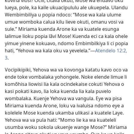
kovina viosi? Ocili, citava okuti, Mose wa endavo oku
lueya, pole, ka kaile ukuacipululu ale ukuepela. Ulandu
Wembimbiliya u popia ndoco: “Mose wa kala ulume
umue womboka calua kilu lieve okuti, omanu vosi va
sule.” Miriama kuenda Arone ka va kuatele esunga
lalimue lioku popia lãvi Mose! Kuenda eci ca kala ohele
yimue yinene kokuavo, ndomo Embimbilkiya li ci popia
hati, “Yehova wa kala oku va yevelela.”—
Atendelo 12:2,
3
.
Vocipikipiki, Yehova wa va kovonga katatu kavo oco va
ende toke vombalaka yohongele. Noke elende limue li
komõhisa liowisi lia kala ocindekaise cokuti Yehova o
kasi pokati kavo, lia loka kuenda lia kala puvelo
wombalaka. Kuenje Yehova wa vangula. Eye wa pisa
Miriama kuenda Arone, loku va ivaluisa ndomo eye a
kolelele Mose kuenda ukamba ulikasi a kuatele Laye.
Yehova wa va pula hati: “Momo lie ka wa kuateleli
usumba woku sokola ukuenje wange Mose?” Miriama