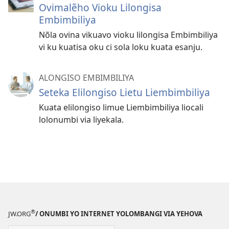
Ovimalẽho Vioku Lilongisa
Embimbiliya
Nõla ovina vikuavo vioku lilongisa Embimbiliya
vi ku kuatisa oku ci sola loku kuata esanju.
ALONGISO EMBIMBILIYA
Seteka Elilongiso Lietu Liembimbiliya
Kuata elilongiso limue Liembimbiliya liocali
lolonumbi via liyekala.
®
JW.ORG
/ ONUMBI YO INTERNET YOLOMBANGI VIA YEHOVA