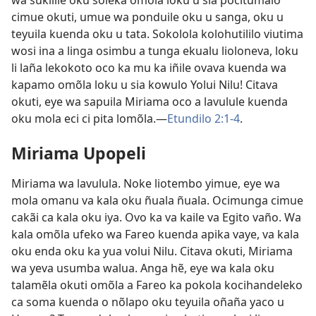
wa sukilile oku soleka omõla loku u sia pocitumãlo
cimue okuti, umue wa ponduile oku u sanga, oku u
teyuila kuenda oku u tata. Sokolola kolohutililo viutima
wosi ina a linga osimbu a tunga ekualu lioloneva, loku
li laña lekokoto oco ka mu ka iñile ovava kuenda wa
kapamo omõla loku u sia kowulo Yolui Nilu! Citava
okuti, eye wa sapuila Miriama oco a lavulule kuenda
oku mola eci ci pita lomõla.—
Etundilo 2:1-4
.
Miriama Upopeli
Miriama wa lavulula. Noke liotembo yimue, eye wa
mola omanu va kala oku ñuala ñuala. Ocimunga cimue
cakãi ca kala oku iya. Ovo ka va kaile va Egito vaño. Wa
kala omõla ufeko wa Fareo kuenda apika vaye, va kala
oku enda oku ka yua volui Nilu. Citava okuti, Miriama
wa yeva usumba walua. Anga hẽ, eye wa kala oku
talamẽla okuti omõla a Fareo ka pokola kocihandeleko
ca soma kuenda o nõlapo oku teyuila oñaña yaco u