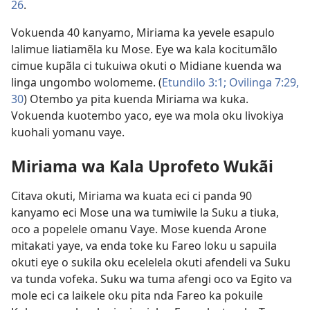
26
.
Vokuenda 40 kanyamo, Miriama ka yevele esapulo
lalimue liatiamẽla ku Mose. Eye wa kala kocitumãlo
cimue kupãla ci tukuiwa okuti o Midiane kuenda wa
linga ungombo wolomeme. (
Etundilo 3:1;
Ovilinga 7:29,
30
) Otembo ya pita kuenda Miriama wa kuka.
Vokuenda kuotembo yaco, eye wa mola oku livokiya
kuohali yomanu vaye.
Miriama wa Kala Uprofeto Wukãi
Citava okuti, Miriama wa kuata eci ci panda 90
kanyamo eci Mose una wa tumiwile la Suku a tiuka,
oco a popelele omanu Vaye. Mose kuenda Arone
mitakati yaye, va enda toke ku Fareo loku u sapuila
okuti eye o sukila oku ecelelela okuti afendeli va Suku
va tunda vofeka. Suku wa tuma afengi oco va Egito va
mole eci ca laikele oku pita nda Fareo ka pokuile