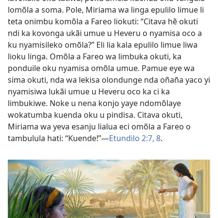
lomõla a soma. Pole, Miriama wa linga epulilo limue li
teta onimbu komõla a Fareo liokuti: “Citava hẽ okuti
ndi ka kovonga ukãi umue u Heveru o nyamisa oco a
ku nyamisileko omõla?” Eli lia kala epulilo limue liwa
lioku linga. Omõla a Fareo wa limbuka okuti, ka
ponduile oku nyamisa omõla umue. Pamue eye wa
sima okuti, nda wa lekisa olondunge nda oñaña yaco yi
nyamisiwa lukãi umue u Heveru oco ka ci ka
limbukiwe. Noke u nena konjo yaye ndomõlaye
wokatumba kuenda oku u pindisa. Citava okuti,
Miriama wa yeva esanju lialua eci omõla a Fareo o
tambulula hati: “Kuende!”—
Etundilo 2:7, 8
.