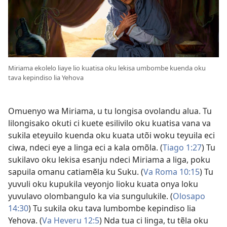
Miriama ekolelo liaye lio kuatisa oku lekisa umbombe kuenda oku
tava kepindiso lia Yehova
Omuenyo wa Miriama, u tu longisa ovolandu alua. Tu
lilongisako okuti ci kuete esilivilo oku kuatisa vana va
sukila eteyuilo kuenda oku kuata utõi woku teyuila eci
ciwa, ndeci eye a linga eci a kala omõla. (
Tiago 1:27
) Tu
sukilavo oku lekisa esanju ndeci Miriama a liga, poku
sapuila omanu catiamẽla ku Suku. (
Va Roma 10:15
) Tu
yuvuli oku kupukila veyonjo lioku kuata onya loku
yuvulavo olombangulo ka via sungulukile. (
Olosapo
14:30
) Tu sukila oku tava lumbombe kepindiso lia
Yehova. (
Va Heveru 12:5
) Nda tua ci linga, tu tẽla oku