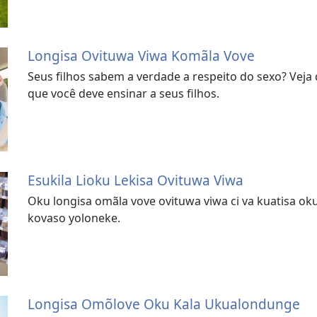
Longisa Ovituwa Viwa Komãla Vove
Seus filhos sabem a verdade a respeito do sexo? Veja
que você deve ensinar a seus filhos.
Esukila Lioku Lekisa Ovituwa Viwa
Oku longisa omãla vove ovituwa viwa ci va kuatisa o
kovaso yoloneke.
Longisa Omõlove Oku Kala Ukualondunge