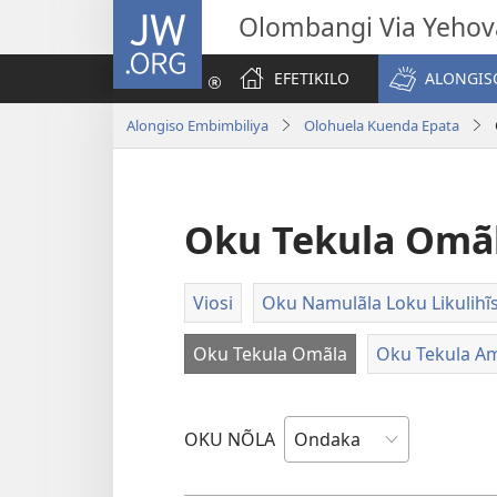
JW.ORG
Olombangi Via Yehov
EFETIKILO
ALONGIS
Alongiso Embimbiliya
Olohuela Kuenda Epata
Oku Tekula Omã
Viosi
Oku Namulãla Loku Likulihĩ
Oku Tekula Omãla
Oku Tekula A
OKU NÕLA