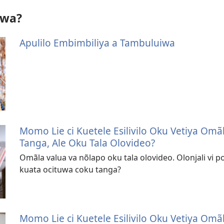
iwa?
Apulilo Embimbiliya a Tambuluiwa
Momo Lie ci Kuetele Esilivilo Oku Vetiya O
Tanga, Ale Oku Tala Olovideo?
Omãla valua va nõlapo oku tala olovideo. Olonjali vi 
kuata ocituwa coku tanga?
Momo Lie ci Kuetele Esilivilo Oku Vetiya O