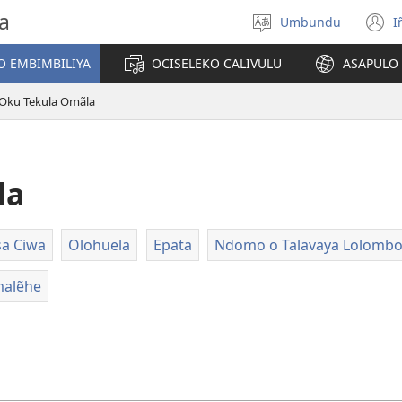
a
Umbundu
I
Select
(
language
o
O EMBIMBILIYA
OCISELEKO CALIVULU
ASAPULO
y
Oku Tekula Omãla
la
sa Ciwa
Olohuela
Epata
Ndomo o Talavaya Lolomb
malẽhe