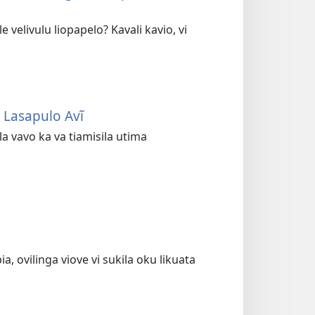
velivulu liopapelo? Kavali kavio, vi
 Lasapulo Avĩ
la vavo ka va tiamisila utima
, ovilinga viove vi sukila oku likuata