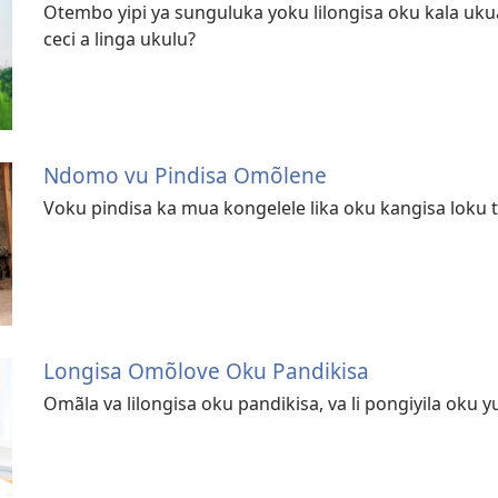
Otembo yipi ya sunguluka yoku lilongisa oku kala uku
ceci a linga ukulu?
Ndomo vu Pindisa Omõlene
Voku pindisa ka mua kongelele lika oku kangisa loku
Longisa Omõlove Oku Pandikisa
Omãla va lilongisa oku pandikisa, va li pongiyila oku