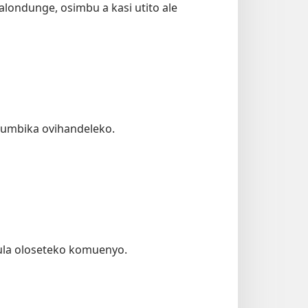
alondunge, osimbu a kasi utito ale
 tumbika ovihandeleko.
 yula oloseteko komuenyo.