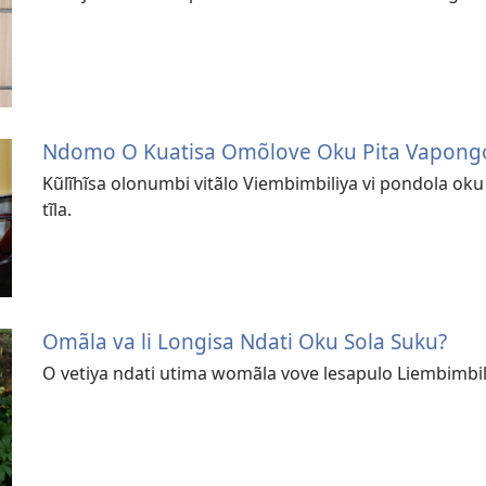
Ndomo O Kuatisa Omõlove Oku Pita Vapong
Kũlĩhĩsa olonumbi vitãlo Viembimbiliya vi pondola ok
tĩla.
Omãla va li Longisa Ndati Oku Sola Suku?
O vetiya ndati utima womãla vove lesapulo Liembimbil