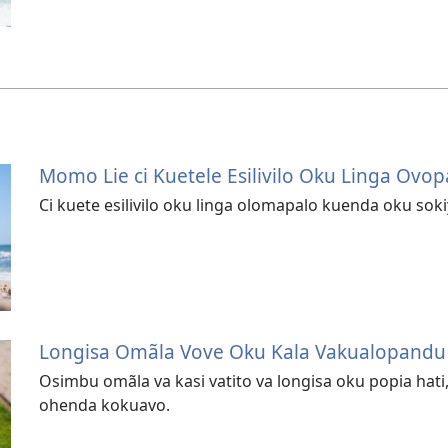
Momo Lie ci Kuetele Esilivilo Oku Linga Ovo
Ci kuete esilivilo oku linga olomapalo kuenda oku so
Longisa Omãla Vove Oku Kala Vakualopandu
Osimbu omãla va kasi vatito va longisa oku popia hati
ohenda kokuavo.