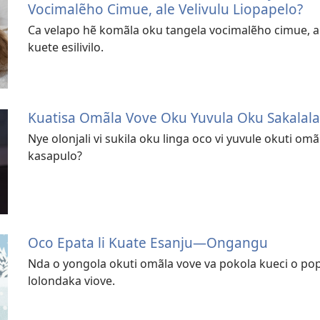
Vocimalẽho Cimue, ale Velivulu Liopapelo?
Ca velapo hẽ komãla oku tangela vocimalẽho cimue, ale 
kuete esilivilo.
Kuatisa Omãla Vove Oku Yuvula Oku Sakalala
Nye olonjali vi sukila oku linga oco vi yuvule okuti omã
kasapulo?
Oco Epata li Kuate Esanju—Ongangu
Nda o yongola okuti omãla vove va pokola kueci o popia
lolondaka viove.