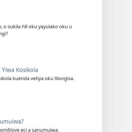
 o sukila hẽ oku yayulako oku u
ngi?
Yiwa Kosikola
ikola kuenda vetiya oku lilongisa.
numuiwa?
a omõlove eci a sanumuiwa.