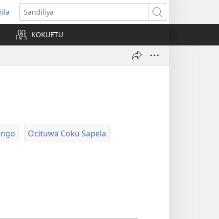
ñila
yikula
Sandiliya
njanela
KOKUETU
okaliye)
ongo
Ocituwa Coku Sapela