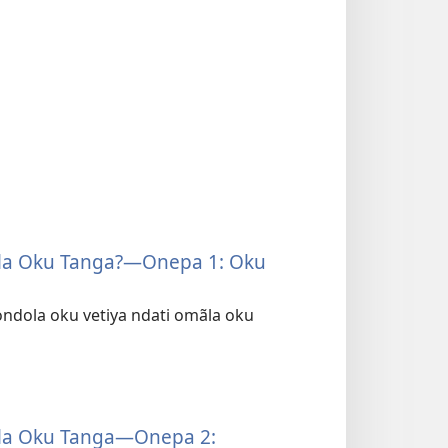
mãla Oku Tanga?—Onepa 1: Oku
pondola oku vetiya ndati omãla oku
mãla Oku Tanga—Onepa 2: