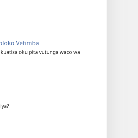
oloko Vetimba
u kuatisa oku pita vutunga waco wa
iya?