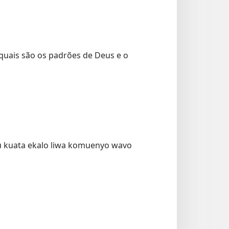
 quais são os padrões de Deus e o
ku kuata ekalo liwa komuenyo wavo