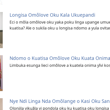
Longisa Omõlove Oku Kala Ukuepandi
Eci o mõla omõlove oku yaka poku linga upange umue,
kuatisa? Ale o sukila oku u longisa ndomo a yula ovita
Ndomo o Kuatisa Omõlove Oku Kuata Onima 
Limbuka esunga lieci omõlove a kuatela onima yĩvi kos
Nye Ndi Linga Nda Omõlange o Kasi Oku Sa
Olonjila vikuãla vi pondola oku ku kuatisa oku longis