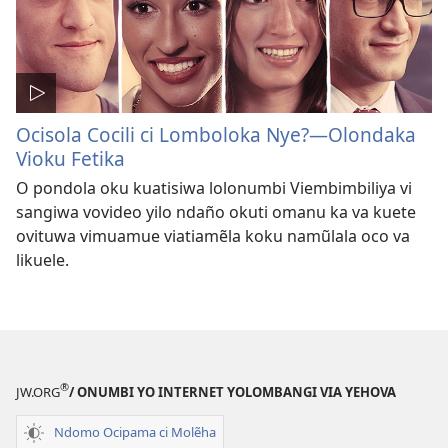
Ocisola Cocili ci Lomboloka Nye?—Olondaka
Vioku Fetika
O pondola oku kuatisiwa lolonumbi Viembimbiliya vi
sangiwa vovideo yilo ndaño okuti omanu ka va kuete
ovituwa vimuamue viatiamẽla koku namũlala oco va
likuele.
®
JW.ORG
/ ONUMBI YO INTERNET YOLOMBANGI VIA YEHOVA
Ndomo Ocipama ci Molẽha