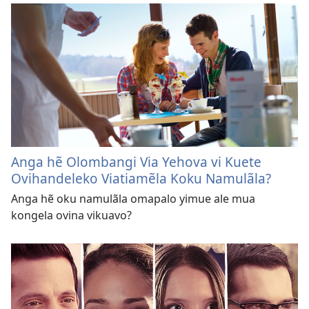
Anga hẽ Olombangi Via Yehova vi Kuete
Ovihandeleko Viatiamẽla Koku Namulãla?
Anga hẽ oku namulãla omapalo yimue ale mua
kongela ovina vikuavo?