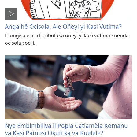
Anga hẽ Ocisola, Ale Oñeyi yi Kasi Vutima?
Lilongisa eci ci lomboloka oñeyi yi kasi vutima kuenda
ocisola cocili.
Nye Embimbiliya li Popia Catiamẽla Komanu
va Kasi Pamosi Okuti ka va Kuelele?