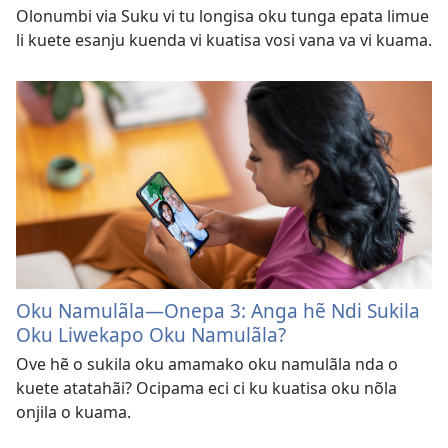
Olonumbi via Suku vi tu longisa oku tunga epata limue
li kuete esanju kuenda vi kuatisa vosi vana va vi kuama.
Oku Namulãla—Onepa 3: Anga hẽ Ndi Sukila
Oku Liwekapo Oku Namulãla?
Ove hẽ o sukila oku amamako oku namulãla nda o
kuete atatahãi? Ocipama eci ci ku kuatisa oku nõla
onjila o kuama.