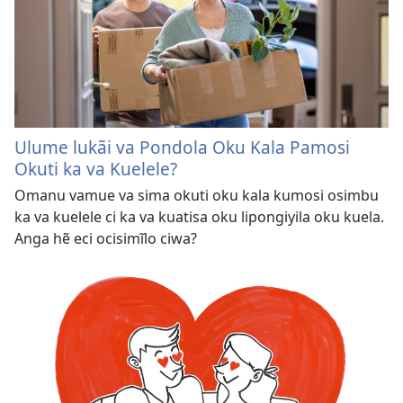
Ulume lukãi va Pondola Oku Kala Pamosi
Okuti ka va Kuelele?
Omanu vamue va sima okuti oku kala kumosi osimbu
ka va kuelele ci ka va kuatisa oku lipongiyila oku kuela.
Anga hẽ eci ocisimĩlo ciwa?