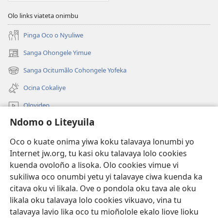
Olo links viateta onimbu
Pinga Oco o Nyuliwe
Sanga Ohongele Yimue
(yikula
onjanela
Sanga Ocitumãlo Cohongele Yofeka
(yikula
yokaliye)
onjanela
Ocina Cokaliye
yokaliye)
Olovideo
Ndomo o Liteyuila
Videos with Audio Descriptions
Sandiliya
Oco o kuate onima yiwa koku talavaya lonumbi yo
Internet jw.org, tu kasi oku talavaya lolo cookies
Ekuatiso
kuenda ovoloño a lisoka. Olo cookies vimue vi
sukiliwa oco onumbi yetu yi talavaye ciwa kuenda ka
Olombanjaile
(yikula
citava oku vi likala. Ove o pondola oku tava ale oku
onjanela
likala oku talavaya lolo cookies vikuavo, vina tu
yokaliye)
OCISELEKO CALIVULU VO INTERNET Colombangi Via
talavaya lavio lika oco tu mioñolole ekalo liove lioku
(yikula
Yehova™