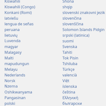
Kiswahili
Shona
Kiswahili (Congo)
shqip
Konkani (Romi)
slovenski znakovni jezik
latviešu
slovenčina
lengua de señas
slovenščina
peruana
Solomon Islands Pidgin
lietuvių
srpski (latinica)
suomi
Luvenda
magyar
Svenska
Malagasy
Tahiti
Malti
Tok Pisin
mapudungun
Tshiluba
Melayu
Türkçe
Nederlands
valencià
Norsk
Việt
íslenska
Nzema
Oshikwanyama
čeština
Pangasinan
Ελληνική
polski
български