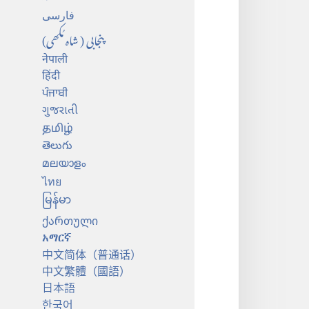
فارسی
پنجابی (شاہ مُکھی)
नेपाली
हिंदी
ਪੰਜਾਬੀ
ગુજરાતી
தமிழ்
తెలుగు
മലയാളം
ไทย
မြန်မာ
ქართული
አማርኛ
中文简体（普通话）
中文繁體（國語）
日本語
한국어