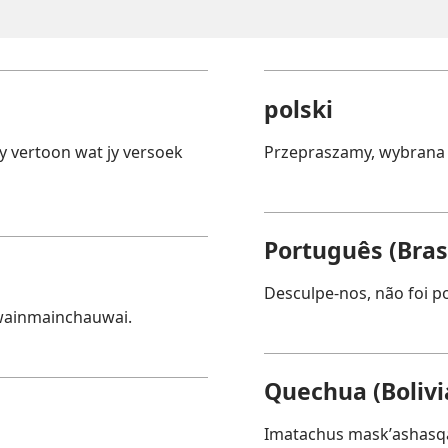
polski
y vertoon wat jy versoek
Przepraszamy, wybrana 
Português (Brasi
Desculpe-nos, não foi pos
wainmainchauwai.
Quechua (Bolivi
Imatachus maskʼashasqa