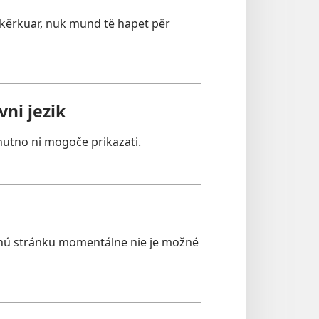
e kërkuar, nuk mund të hapet për
ni jezik
nutno ni mogoče prikazati.
nú stránku momentálne nie je možné