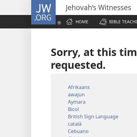
JW.ORG
Jehovah’s Witnesses
HOME
BIBLE TEACH
Sorry, at this ti
requested.
Afrikaans
awajun
Aymara
Bicol
British Sign Language
català
Cebuano