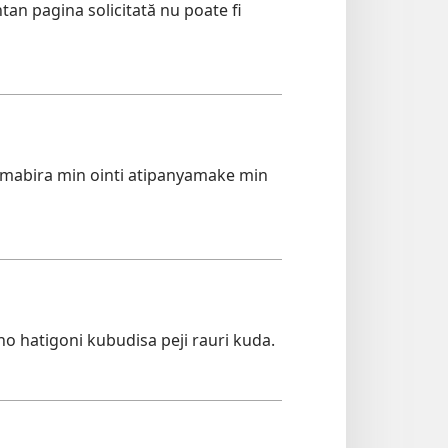
n pagina solicitată nu poate fi
mabira min ointi atipanyamake min
o hatigoni kubudisa peji rauri kuda.