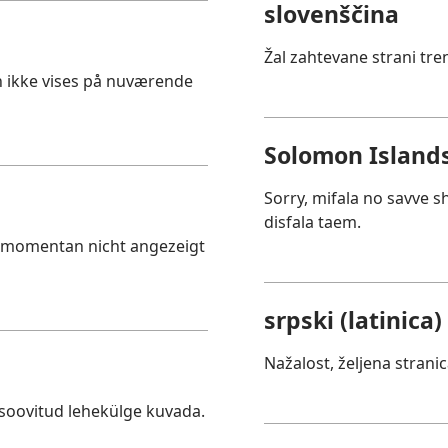
slovenščina
Žal zahtevane strani tre
an ikke vises på nuværende
Solomon Islands
Sorry, mifala no savve 
disfala taem.
e momentan nicht angezeigt
srpski (latinica)
Nažalost, željena strani
 soovitud lehekülge kuvada.