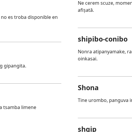
Ne cerem scuze, momenta
afișată.
s no es troba disponible en
shipibo-conibo
Nonra atipanyamake, ra
oinkasai.
g gipangita.
Shona
Tine urombo, panguva in
a tsamba limene
shqip