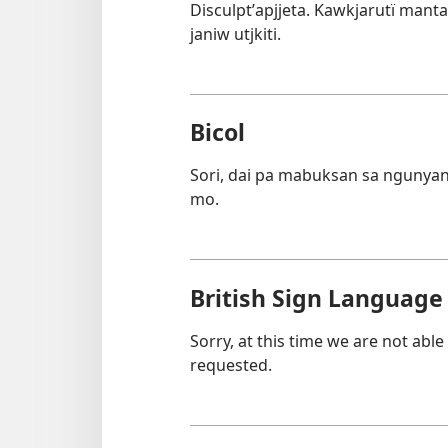
Disculptʼapjjeta. Kawkjarutï mant
janiw utjkiti.
Bicol
Sori, dai pa mabuksan sa ngunya
mo.
British Sign Language
Sorry, at this time we are not able
requested.