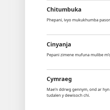
Chitumbuka
Phepani, ivyo mukukhumba pasono
Cinyanja
Pepani zimene mufuna mulibe m’ci
Cymraeg
Mae’n ddrwg gennym, ond ar hyn 
tudalen y dewisoch chi.