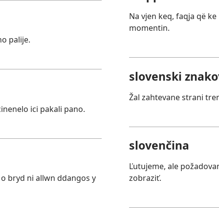
Na vjen keq, faqja që k
momentin.
 palije.
slovenski znakov
Žal zahtevane strani tre
nenelo ici pakali pano.
slovenčina
Ľutujeme, ale požadova
o bryd ni allwn ddangos y
zobraziť.