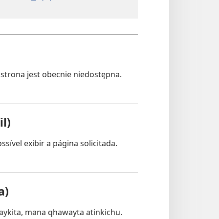
strona jest obecnie niedostępna.
l)
sível exibir a página solicitada.
a)
ykita, mana qhawayta atinkichu.