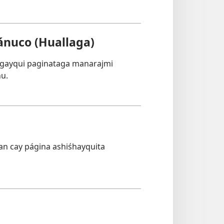
nuco (Huallaga)
ngayqui paginataga manarajmi
hu.
n cay página ashiśhayquita