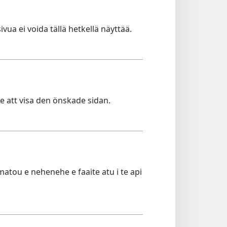
ivua ei voida tällä hetkellä näyttää.
te att visa den önskade sidan.
 matou e nehenehe e faaite atu i te api