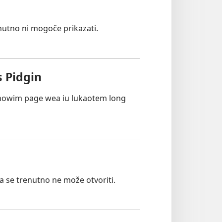
nutno ni mogoče prikazati.
 Pidgin
showim page wea iu lukaotem long
ca se trenutno ne može otvoriti.