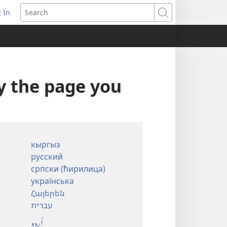
 In
pens
Search
ew
ndow)
ay the page you
кыргыз
русский
српски (ћирилица)
українська
Հայերեն
עברית
اُردو