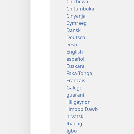
Chichewa
Chitumbuka
Cinyanja
Cymraeg
Dansk
Deutsch
eesti
English
español
Euskara
Faka-Tonga
Français
Galego
guarani
Hiligaynon
Hmoob Dawb
hrvatski
Ibanag
Igbo