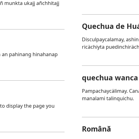
añ munkta ukajj añchhitajj
Quechua de Huá
Disculpaycalamay, ashi
ricächiyta puedinchiräc
n an pahinang hinahanap
quechua wanca
Pampachaycälimay. Cana
manalami talinquichu.
 to display the page you
Română