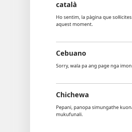
català
Ho sentim, la pàgina que sol·licite
aquest moment.
Cebuano
Sorry, wala pa ang page nga imon
Chichewa
Pepani, panopa simungathe kuon
mukufunali.