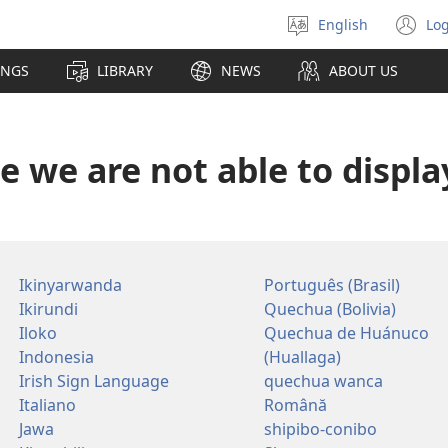
English
Log
Select
(o
language
n
INGS
LIBRARY
NEWS
ABOUT US
wi
me we are not able to displ
Ikinyarwanda
Português (Brasil)
Ikirundi
Quechua (Bolivia)
Iloko
Quechua de Huánuco
Indonesia
(Huallaga)
Irish Sign Language
quechua wanca
Italiano
Română
Jawa
shipibo-conibo