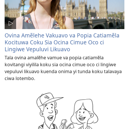
Ovina Amẽlehe Vakuavo va Popia Catiamẽla
Kocituwa Coku Sia Ocina Cimue Oco ci
Lingiwe Vepuluvi Likuavo
Tala ovina amalẽhe vamue va popia catiamẽla
kovitangi viyilila koku sia ocina cimue oco ci lingiwe
vepuluvi likuavo kuenda onima yi tunda koku talavaya
ciwa lotembo.