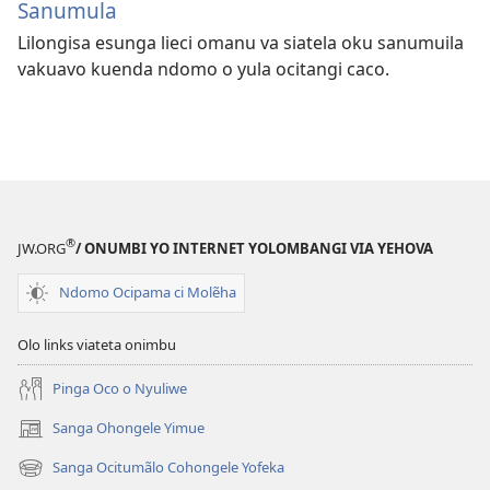
Sanumula
Lilongisa esunga lieci omanu va siatela oku sanumuila
vakuavo kuenda ndomo o yula ocitangi caco.
®
JW.ORG
/ ONUMBI YO INTERNET YOLOMBANGI VIA YEHOVA
Ndomo Ocipama ci Molẽha
Olo links viateta onimbu
Pinga Oco o Nyuliwe
Sanga Ohongele Yimue
(yikula
onjanela
Sanga Ocitumãlo Cohongele Yofeka
(yikula
yokaliye)