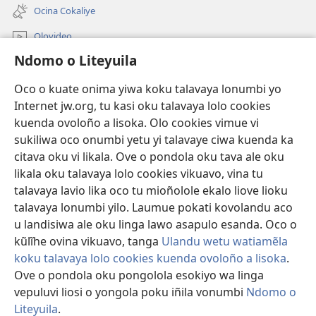
onjanela
Ocina Cokaliye
yokaliye)
Olovideo
Ndomo o Liteyuila
Videos with Audio Descriptions
Sandiliya
Oco o kuate onima yiwa koku talavaya lonumbi yo
Internet jw.org, tu kasi oku talavaya lolo cookies
Ekuatiso
kuenda ovoloño a lisoka. Olo cookies vimue vi
sukiliwa oco onumbi yetu yi talavaye ciwa kuenda ka
Olombanjaile
(yikula
citava oku vi likala. Ove o pondola oku tava ale oku
onjanela
likala oku talavaya lolo cookies vikuavo, vina tu
yokaliye)
OCISELEKO CALIVULU VO INTERNET Colombangi Via
talavaya lavio lika oco tu mioñolole ekalo liove lioku
(yikula
Yehova™
talavaya lonumbi yilo. Laumue pokati kovolandu aco
onjanela
®
JW Hub
u landisiwa ale oku linga lawo asapulo esanda. Oco o
yokaliye)
(yikula
kũlĩhe ovina vikuavo, tanga
Ulandu wetu watiamẽla
onjanela
O
JW Library
yokaliye)
koku talavaya lolo cookies kuenda ovoloño a lisoka
.
Ove o pondola oku pongolola esokiyo wa linga
vepuluvi liosi o yongola poku iñila vonumbi
Ndomo o
Liteyuila
.