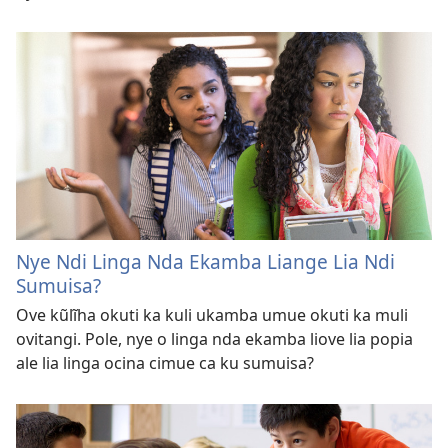
Nye Ndi Linga Nda Ekamba Liange Lia Ndi
Sumuisa?
Ove kũlĩha okuti ka kuli ukamba umue okuti ka muli
ovitangi. Pole, nye o linga nda ekamba liove lia popia
ale lia linga ocina cimue ca ku sumuisa?