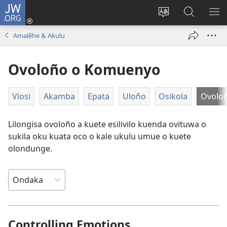
JW.ORG
Iñila
(yikula
Change
Sandiliya
LEK
onjanela
site
vo
PO
Amalẽhe & Akulu
yokaliye)
language
JW.ORG
YIK
Ovoloño o Komuenyo
Viosi
Akamba
Epata
Uloño
Osikola
Ovolo
Lilongisa ovoloño a kuete esilivilo kuenda ovituwa o
sukila oku kuata oco o kale ukulu umue o kuete
olondunge.
Controlling Emotions