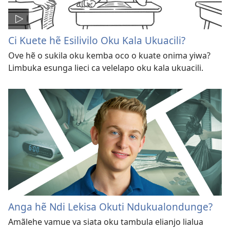
Ci Kuete hẽ Esilivilo Oku Kala Ukuacili?
Ove hẽ o sukila oku kemba oco o kuate onima yiwa?
Limbuka esunga lieci ca velelapo oku kala ukuacili.
Anga hẽ Ndi Lekisa Okuti Ndukualondunge?
Amãlehe vamue va siata oku tambula elianjo lialua