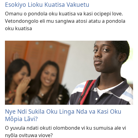
Esokiyo Lioku Kuatisa Vakuetu
Omanu o pondola oku kuatisa va kasi ocipepi love.
Vetondongolo eli mu sangiwa atosi atatu a pondola
oku kuatisa
Nye Ndi Sukila Oku Linga Nda va Kasi Oku
Mõpia Lãvi?
O yuvula ndati okuti olombonde vi ku sumuisa ale vi
nyõla ovituwa viove?