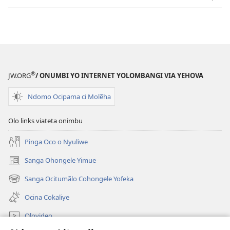
®
JW.ORG
/ ONUMBI YO INTERNET YOLOMBANGI VIA YEHOVA
Ndomo Ocipama ci Molẽha
Olo links viateta onimbu
Pinga Oco o Nyuliwe
Sanga Ohongele Yimue
(yikula
onjanela
Sanga Ocitumãlo Cohongele Yofeka
(yikula
yokaliye)
onjanela
Ocina Cokaliye
yokaliye)
Olovideo