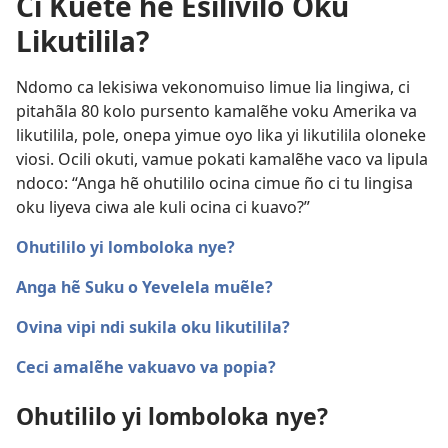
Ci Kuete hẽ Esilivilo Oku
Likutilila?
Ndomo ca lekisiwa vekonomuiso limue lia lingiwa, ci
pitahãla 80 kolo pursento kamalẽhe voku Amerika va
likutilila, pole, onepa yimue oyo lika yi likutilila oloneke
viosi. Ocili okuti, vamue pokati kamalẽhe vaco va lipula
ndoco: “Anga hẽ ohutililo ocina cimue ño ci tu lingisa
oku liyeva ciwa ale kuli ocina ci kuavo?”
Ohutililo yi lomboloka nye?
Anga hẽ Suku o Yevelela muẽle?
Ovina vipi ndi sukila oku likutilila?
Ceci amalẽhe vakuavo va popia?
Ohutililo yi lomboloka nye?