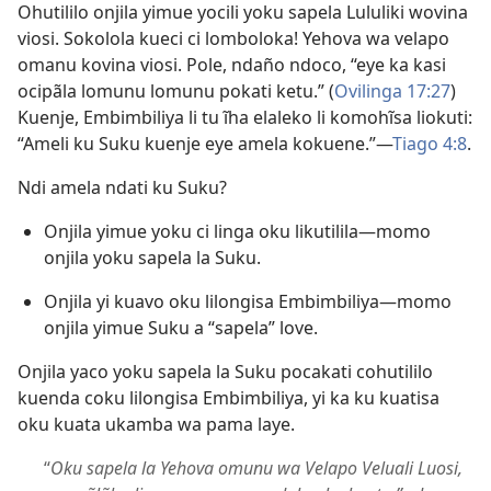
Ohutililo onjila yimue yocili yoku sapela Lululiki wovina
viosi. Sokolola kueci ci lomboloka! Yehova wa velapo
omanu kovina viosi. Pole, ndaño ndoco, “eye ka kasi
ocipãla lomunu lomunu pokati ketu.” (
Ovilinga 17:27
)
Kuenje, Embimbiliya li tu ĩha elaleko li komohĩsa liokuti:
“Ameli ku Suku kuenje eye amela kokuene.”—
Tiago 4:8
.
Ndi amela ndati ku Suku?
Onjila yimue yoku ci linga oku likutilila—momo
onjila yoku sapela la Suku.
Onjila yi kuavo oku lilongisa Embimbiliya—momo
onjila yimue Suku a “sapela” love.
Onjila yaco yoku sapela la Suku pocakati cohutililo
kuenda coku lilongisa Embimbiliya, yi ka ku kuatisa
oku kuata ukamba wa pama laye.
“
Oku sapela la Yehova omunu wa Velapo Veluali Luosi,