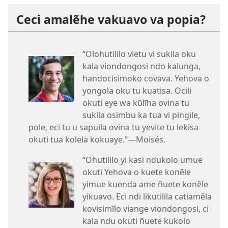
Ceci amalẽhe vakuavo va popia?
“Olohutililo vietu vi sukila oku
kala viondongosi ndo kalunga,
handocisimoko covava. Yehova o
yongola oku tu kuatisa. Ocili
okuti eye wa kũlĩha ovina tu
sukila osimbu ka tua vi pingile,
pole, eci tu u sapuila ovina tu yevite tu lekisa
okuti tua kolela kokuaye.”—Moisés.
“Ohutililo yi kasi ndukolo umue
okuti Yehova o kuete konẽle
yimue kuenda ame ñuete konẽle
yikuavo. Eci ndi likutilila catiamẽla
kovisimĩlo viange viondongosi, ci
kala ndu okuti ñuete kukolo