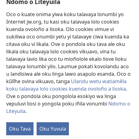
Ndomo o Liteyuila
Videos with Audio Descriptions
Sandiliya
Oco o kuate onima yiwa koku talavaya lonumbi yo
Internet jw.org, tu kasi oku talavaya lolo cookies
Ekuatiso
kuenda ovoloño a lisoka. Olo cookies vimue vi
sukiliwa oco onumbi yetu yi talavaye ciwa kuenda ka
Olombanjaile
(yikula
citava oku vi likala. Ove o pondola oku tava ale oku
onjanela
likala oku talavaya lolo cookies vikuavo, vina tu
yokaliye)
OCISELEKO CALIVULU VO INTERNET Colombangi Via
talavaya lavio lika oco tu mioñolole ekalo liove lioku
(yikula
Yehova™
talavaya lonumbi yilo. Laumue pokati kovolandu aco
onjanela
®
JW Hub
u landisiwa ale oku linga lawo asapulo esanda. Oco o
yokaliye)
(yikula
kũlĩhe ovina vikuavo, tanga
Ulandu wetu watiamẽla
onjanela
O
JW Library
yokaliye)
koku talavaya lolo cookies kuenda ovoloño a lisoka
.
Ove o pondola oku pongolola esokiyo wa linga
vepuluvi liosi o yongola poku iñila vonumbi
Ndomo o
Liteyuila
.
Copyright
© 2026 Watch Tower Bible and Tract Society of Pennsylvania.
ALUNGULO A VELAPO
|
OLONUMBI VOKU LITEYUILA
|
NDOMO O
Oku Tava
Oku Yuvula
LITEYUILA