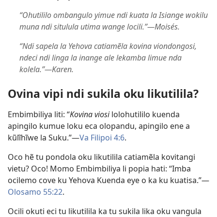
“Ohutililo ombangulo yimue ndi kuata la Isiange wokilu
muna ndi situlula utima wange locili.”—Moisés.
“Ndi sapela la Yehova catiamẽla kovina viondongosi,
ndeci ndi linga la inange ale lekamba limue nda
kolela.”—Karen.
Ovina vipi ndi sukila oku likutilila?
Embimbiliya liti: “
Kovina viosi
lolohutililo kuenda
apingilo kumue loku eca olopandu, apingilo ene a
kũlĩhĩwe la Suku.”—
Va Filipoi 4:6
.
Oco hẽ tu pondola oku likutilila catiamẽla kovitangi
vietu? Oco! Momo Embimbiliya li popia hati: “Imba
ocilemo cove ku Yehova Kuenda eye o ka ku kuatisa.”—
Olosamo 55:22
.
Ocili okuti eci tu likutilila ka tu sukila lika oku vangula