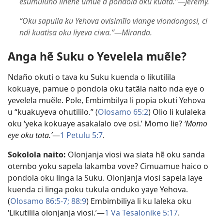
esumũlũho linene umue a pondola oku kuata.”—Jeremy.
“Oku sapuila ku Yehova ovisimĩlo viange viondongosi, ci
ndi kuatisa oku liyeva ciwa.”—Miranda.
Anga hẽ Suku o Yevelela muẽle?
Ndaño okuti o tava ku Suku kuenda o likutilila
kokuaye, pamue o pondola oku tatãla naito nda eye o
yevelela muẽle. Pole, Embimbilya li popia okuti Yehova
u “kuakuyeva ohutililo.” (
Olosamo 65:2
) Olio li kulaleka
oku ‘yeka kokuaye asakalalo ove osi.’ Momo lie?
‘Momo
eye oku tata.’
—
1 Petulu 5:7
.
Sokolola naito:
Olonjanja viosi wa siata hẽ oku sanda
otembo yoku sapela lakamba vove? Cimuamue haico o
pondola oku linga la Suku. Olonjanja viosi sapela laye
kuenda ci linga poku tukula onduko yaye Yehova.
(
Olosamo 86:5-7;
88:9
) Embimbiliya li ku laleka oku
‘Likutilila olonjanja viosi.’—
1 Va Tesalonike 5:17
.