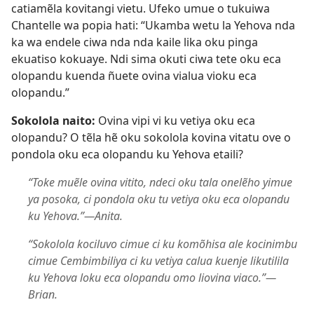
catiamẽla kovitangi vietu. Ufeko umue o tukuiwa
Chantelle wa popia hati: “Ukamba wetu la Yehova nda
ka wa endele ciwa nda nda kaile lika oku pinga
ekuatiso kokuaye. Ndi sima okuti ciwa tete oku eca
olopandu kuenda ñuete ovina vialua vioku eca
olopandu.”
Sokolola naito:
Ovina vipi vi ku vetiya oku eca
olopandu? O tẽla hẽ oku sokolola kovina vitatu ove o
pondola oku eca olopandu ku Yehova etaili?
“Toke muẽle ovina vitito, ndeci oku tala onelẽho yimue
ya posoka, ci pondola oku tu vetiya oku eca olopandu
ku Yehova.”—Anita.
“Sokolola kociluvo cimue ci ku komõhisa ale kocinimbu
cimue Cembimbiliya ci ku vetiya calua kuenje likutilila
ku Yehova loku eca olopandu omo liovina viaco.”—
Brian.