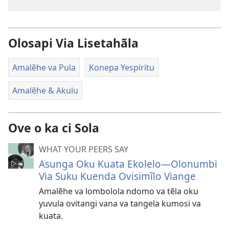
Olosapi Via Lisetahãla
Amalẽhe va Pula
Konepa Yespiritu
Amalẽhe & Akulu
Ove o ka ci Sola
WHAT YOUR PEERS SAY
Asunga Oku Kuata Ekolelo—Olonumbi
Via Suku Kuenda Ovisimĩlo Viange
Amalẽhe va lombolola ndomo va tẽla oku
yuvula ovitangi vana va tangela kumosi va
kuata.