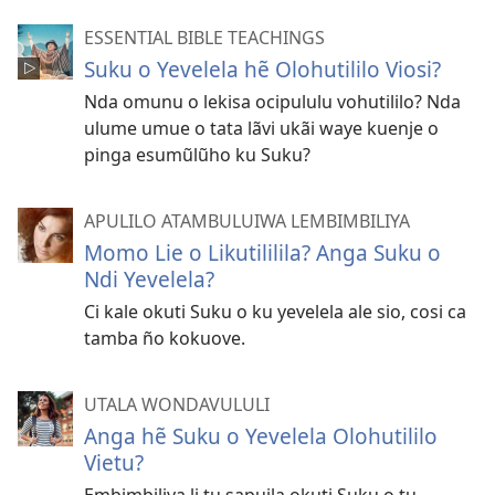
ESSENTIAL BIBLE TEACHINGS
Suku o Yevelela hẽ Olohutililo Viosi?
Nda omunu o lekisa ocipululu vohutililo? Nda
ulume umue o tata lãvi ukãi waye kuenje o
pinga esumũlũho ku Suku?
APULILO ATAMBULUIWA LEMBIMBILIYA
Momo Lie o Likutililila? Anga Suku o
Ndi Yevelela?
Ci kale okuti Suku o ku yevelela ale sio, cosi ca
tamba ño kokuove.
UTALA WONDAVULULI
Anga hẽ Suku o Yevelela Olohutililo
Vietu?
Embimbiliya li tu sapuila okuti Suku o tu