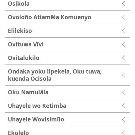
Osikola
Ovoloño Atiamẽla Komuenyo
Elilekiso
Ovituwa Vĩvi
Ovitalukilo
Ondaka yoku lipekela, Oku tuwa,
kuenda Ocisola
Oku Namulãla
Uhayele wo Ketimba
Uhayele Wovisimĩlo
Ekolelo