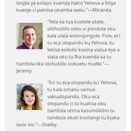
lonjila ya kolapo kuenda haico Yehova a linga
kuenje ci pamisa ukamba wetu.”—Miranda.
“Nda ka tua kuatele utate,
olohutililo vietu vi pondola oku
kala ulala wolonjongole. Pole, eci
tu eca olopandu ku Yehova, tu
lekisa esilivilo kovina vialua eye a
siata oku tu ĩha kuenda ka tu
tiamĩsila lika olohutililo kokuetu muẽle.”—
Jeremy.
“Eci tu eca olopandu ku Yehova,
tu kala omanu vamue
vakualopandu. Oku eca
olopandu ci tu kuatisa oku
tiamĩsila utima kasumũlũho tu
tambula okuti kovitangi tu liyaka
lavio sio.”—Shelby.