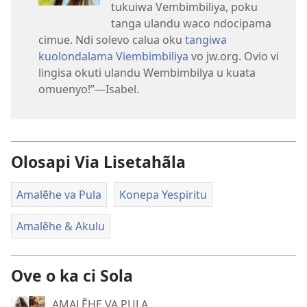
tukuiwa Vembimbiliya, poku
tanga ulandu waco ndocipama
cimue. Ndi solevo calua oku
tangiwa
kuolondalama Viembimbiliya
vo jw.org. Ovio vi
lingisa okuti ulandu Wembimbilya u kuata
omuenyo!”—Isabel.
Olosapi Via Lisetahãla
Amalẽhe va Pula
Konepa Yespiritu
Amalẽhe & Akulu
Ove o ka ci Sola
AMALẼHE VA PULA