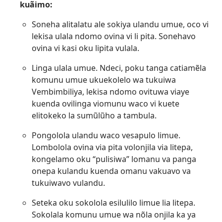
kuãimo:
Soneha alitalatu ale sokiya ulandu umue, oco vi
lekisa ulala ndomo ovina vi li pita. Sonehavo
ovina vi kasi oku lipita vulala.
Linga ulala umue. Ndeci, poku tanga catiamẽla
komunu umue ukuekolelo wa tukuiwa
Vembimbiliya, lekisa ndomo ovituwa viaye
kuenda ovilinga viomunu waco vi kuete
elitokeko la sumũlũho a tambula.
Pongolola ulandu waco vesapulo limue.
Lombolola ovina via pita volonjila via litepa,
kongelamo oku “pulisiwa” lomanu va panga
onepa kulandu kuenda omanu vakuavo va
tukuiwavo vulandu.
Seteka oku sokolola esilulilo limue lia litepa.
Sokolala komunu umue wa nõla onjila ka ya