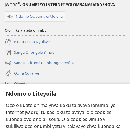
®
JW.ORG
/ ONUMBI YO INTERNET YOLOMBANGI VIA YEHOVA
Ndomo Ocipama ci Molẽha
Olo links viateta onimbu
Pinga Oco o Nyuliwe
Sanga Ohongele Yimue
(yikula
onjanela
Sanga Ocitumãlo Cohongele Yofeka
(yikula
yokaliye)
onjanela
Ocina Cokaliye
yokaliye)
Olovideo
Ndomo o Liteyuila
Videos with Audio Descriptions
Sandiliya
Oco o kuate onima yiwa koku talavaya lonumbi yo
Internet jw.org, tu kasi oku talavaya lolo cookies
Ekuatiso
kuenda ovoloño a lisoka. Olo cookies vimue vi
sukiliwa oco onumbi yetu yi talavaye ciwa kuenda ka
Olombanjaile