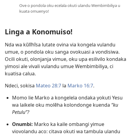
Ove o pondola oku ecelala okuti ulandu Wembimbiliya u
kuata omuenyo!
Linga a Konomuiso!
Nda wa kũlĩhĩsa lutate ovina via kongela vulandu
umue, o pondola oku sanga ovokuasi a vondisiwa.
Ocili okuti, olonjanja vimue, oku upa esilivilo kondaka
yimosi ale vivali vulandu umue Wembimbiliya, ci
kuatisa calua.
Ndeci, sokisa
Mateo 28:7
la
Marko 16:7
.
Momo lie Marko a kongelela ondaka yokuti Yesu
wa laikele oku molẽha kolondonge kuenda
“ku
Petulu”?
Onumbi:
Marko ka kaile ombangi yimue
viovolandu aco: citava okuti wa tambula ulandu