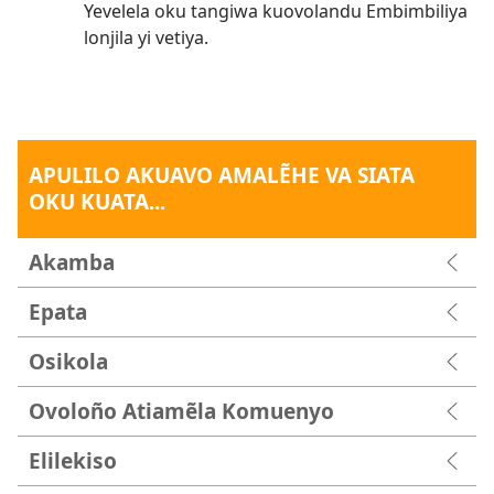
Yevelela oku tangiwa kuovolandu Embimbiliya
lonjila yi vetiya.
APULILO AKUAVO AMALẼHE VA SIATA
OKU KUATA...
Akamba
Epata
Osikola
Ovoloño Atiamẽla Komuenyo
Elilekiso