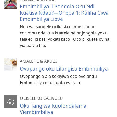
Embimbiliya li Pondola Oku Ndi
Kuatisa Ndati?—Onepa 1: Kũlĩha Ciwa
Embimbiliya Liove
Nda wa sangele ocikasia cimue cinene
cosimbu nda kua kuatele hẽ onjongole yoku
tala eci ci kasi vokati kaco? Oco ci kuete ovina
vialua via tĩla.
AMALẼHE & AKULU
Ovopange oku Lilongisa Embimbiliya
Ovopange a-a a sokiyiwa oco ovolandu
Embimbiliya oku kuata esilivilo.
OCISELEKO CALIVULU
Oku Tangiwa Kuolondalama
Viembimbiliya