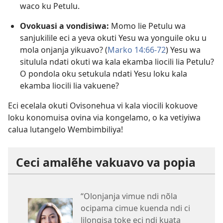
waco ku Petulu.
Ovokuasi a vondisiwa:
Momo lie Petulu wa
sanjukilile eci a yeva okuti Yesu wa yonguile oku u
mola onjanja yikuavo? (
Marko 14:66-72
) Yesu wa
situlula ndati okuti wa kala ekamba liocili lia Petulu?
O pondola oku setukula ndati Yesu loku kala
ekamba liocili lia vakuene?
Eci ecelala okuti Ovisonehua vi kala viocili kokuove
loku konomuisa ovina via kongelamo, o ka vetiyiwa
calua lutangelo Wembimbiliya!
Ceci amalẽhe vakuavo va popia
“Olonjanja vimue ndi nõla
ocipama cimue kuenda ndi ci
lilongisa toke eci ndi kuata