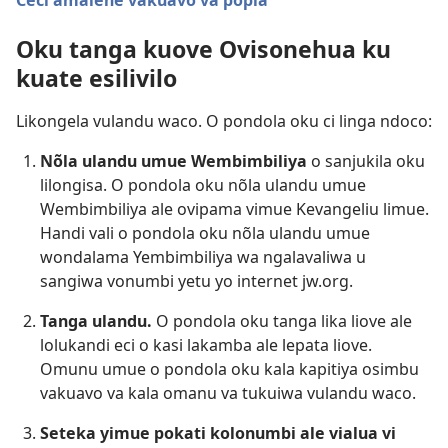
Ceci amalẽhe vakuavo va popia
Oku tanga kuove Ovisonehua ku
kuate esilivilo
Likongela vulandu waco. O pondola oku ci linga ndoco:
Nõla ulandu umue Wembimbiliya
o sanjukila oku
lilongisa. O pondola oku nõla ulandu umue
Wembimbiliya ale ovipama vimue Kevangeliu limue.
Handi vali o pondola oku nõla ulandu umue
wondalama Yembimbiliya wa ngalavaliwa u
sangiwa vonumbi yetu yo internet jw.org.
Tanga ulandu.
O pondola oku tanga lika liove ale
lolukandi eci o kasi lakamba ale lepata liove.
Omunu umue o pondola oku kala kapitiya osimbu
vakuavo va kala omanu va tukuiwa vulandu waco.
Seteka yimue pokati kolonumbi ale vialua vi