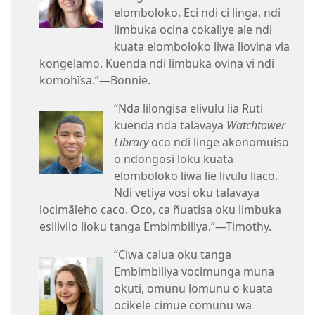
elomboloko. Eci ndi ci linga, ndi
limbuka ocina cokaliye ale ndi
kuata elomboloko liwa liovina via
kongelamo. Kuenda ndi limbuka ovina vi ndi
komohĩsa.”—Bonnie.
“Nda lilongisa elivulu lia Ruti
kuenda nda talavaya
Watchtower
Library
oco ndi linge akonomuiso
o ndongosi loku kuata
elomboloko liwa lie livulu liaco.
Ndi vetiya vosi oku talavaya
locimãleho caco. Oco, ca ñuatisa oku limbuka
esilivilo lioku tanga Embimbiliya.”—Timothy.
“Ciwa calua oku tanga
Embimbiliya vocimunga muna
okuti, omunu lomunu o kuata
ocikele cimue comunu wa