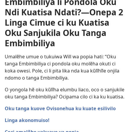
Embimbiliya li Pondola Oku
Ndi Kuatisa Ndati?—Onepa 2
Linga Cimue ci ku Kuatisa
Oku Sanjukila Oku Tanga
Embimbiliya
Umalẽhe umue o tukuiwa Will wa popia hati: “Oku
tanga Embimbiliya ci pondola oku molẽha okuti ci
koka owesi. Pole, ci li pita lika nda kua kũlĩhĩle onjila
ndomo o tanga Embimbiliya.
O yongola hẽ oku kũlĩha elumbu liaco, oco o sanjukile
oku tanga Embimbiliya? Ocipama cilo ci ka ku kuatisa.
Oku tanga kuove Ovisonehua ku kuate esilivilo
Linga akonomuiso!