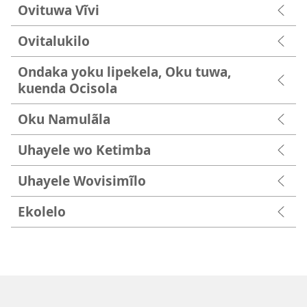
Ovituwa Vĩvi
Ovitalukilo
Ondaka yoku lipekela, Oku tuwa,
kuenda Ocisola
Oku Namulãla
Uhayele wo Ketimba
Uhayele Wovisimĩlo
Ekolelo