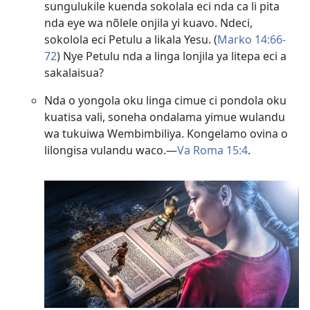
sungulukile kuenda sokolala eci nda ca li pita
nda eye wa nõlele onjila yi kuavo. Ndeci,
sokolola eci Petulu a likala Yesu. (
Marko 14:66-
72
) Nye Petulu nda a linga lonjila ya litepa eci a
sakalaisua?
Nda o yongola oku linga cimue ci pondola oku
kuatisa vali, soneha ondalama yimue wulandu
wa tukuiwa Wembimbiliya. Kongelamo ovina o
lilongisa vulandu waco.—
Va Roma 15:4
.