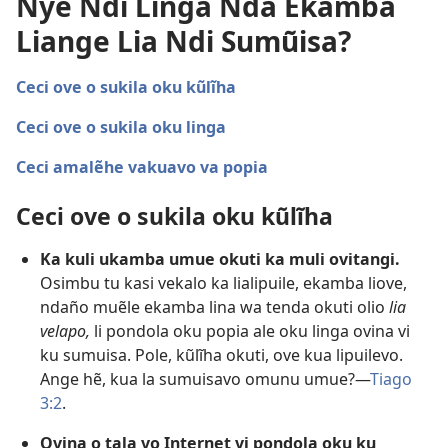
Nye Ndi Linga Nda Ekamba
Liange Lia Ndi Sumũisa?
Ceci ove o sukila oku kũlĩha
Ceci ove o sukila oku linga
Ceci amalẽhe vakuavo va popia
Ceci ove o sukila oku kũlĩha
Ka kuli ukamba umue okuti ka muli ovitangi.
Osimbu tu kasi vekalo ka lialipuile, ekamba liove,
ndaño muẽle ekamba lina wa tenda okuti olio
lia
velapo,
li pondola oku popia ale oku linga ovina vi
ku sumuisa. Pole, kũlĩha okuti, ove kua lipuilevo.
Ange hẽ, kua la sumuisavo omunu umue?—
Tiago
3:2
.
Ovina o tala vo Internet vi pondola oku ku