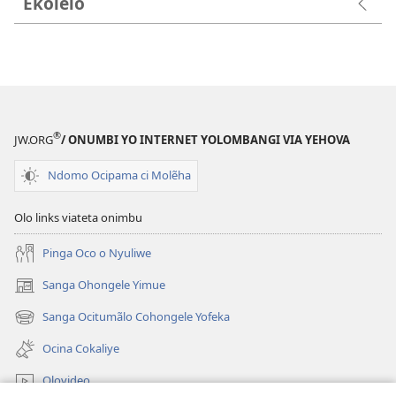
Ekolelo
®
JW.ORG
/ ONUMBI YO INTERNET YOLOMBANGI VIA YEHOVA
Ndomo Ocipama ci Molẽha
Olo links viateta onimbu
Pinga Oco o Nyuliwe
Sanga Ohongele Yimue
(yikula
onjanela
Sanga Ocitumãlo Cohongele Yofeka
(yikula
yokaliye)
onjanela
Ocina Cokaliye
yokaliye)
Olovideo