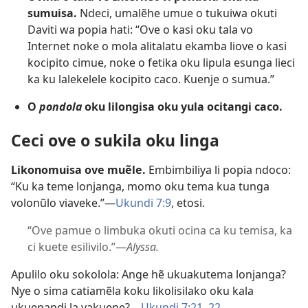
sumuisa.
Ndeci, umalẽhe umue o tukuiwa okuti
Daviti wa popia hati: “Ove o kasi oku tala vo
Internet noke o mola alitalatu ekamba liove o kasi
kocipito cimue, noke o fetika oku lipula esunga lieci
ka ku lalekelele kocipito caco. Kuenje o sumua.”
O
pondola
oku lilongisa oku yula ocitangi caco.
Ceci ove o sukila oku linga
Likonomuisa ove muẽle.
Embimbiliya li popia ndoco:
“Ku ka teme lonjanga, momo oku tema kua tunga
volonũlo viaveke.”—
Ukundi 7:9
, etosi.
“Ove pamue o limbuka okuti ocina ca ku temisa, ka
ci kuete esilivilo.”—
Alyssa.
Apulilo oku sokolola: Ange hẽ ukuakutema lonjanga?
Nye o sima catiamẽla koku likolisilako oku kala
ukuepandi la vakuene?—
Ukundi 7:21, 22
.