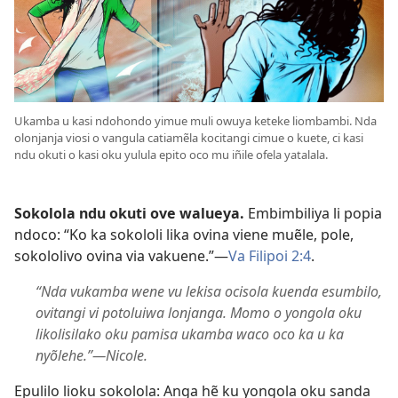
Ukamba u kasi ndohondo yimue muli owuya keteke liombambi. Nda
olonjanja viosi o vangula catiamẽla kocitangi cimue o kuete, ci kasi
ndu okuti o kasi oku yulula epito oco mu iñile ofela yatalala.
Sokolola ndu okuti ove walueya.
Embimbiliya li popia
ndoco: “Ko ka sokololi lika ovina viene muẽle, pole,
sokololivo ovina via vakuene.”—
Va Filipoi 2:4
.
“Nda vukamba wene vu lekisa ocisola kuenda esumbilo,
ovitangi vi potoluiwa lonjanga. Momo o yongola oku
likolisilako oku pamisa ukamba waco oco ka u ka
nyõlehe.”—Nicole.
Epulilo lioku sokolola: Anga hẽ ku yongola oku sanda