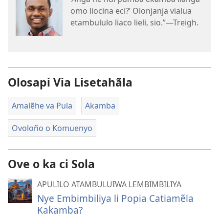
omo liocina eci?’ Olonjanja vialua
etambululo liaco lieli, sio.”—Treigh.
Olosapi Via Lisetahãla
Amalẽhe va Pula
Akamba
Ovoloño o Komuenyo
Ove o ka ci Sola
APULILO ATAMBULUIWA LEMBIMBILIYA
Nye Embimbiliya li Popia Catiamẽla
Kakamba?