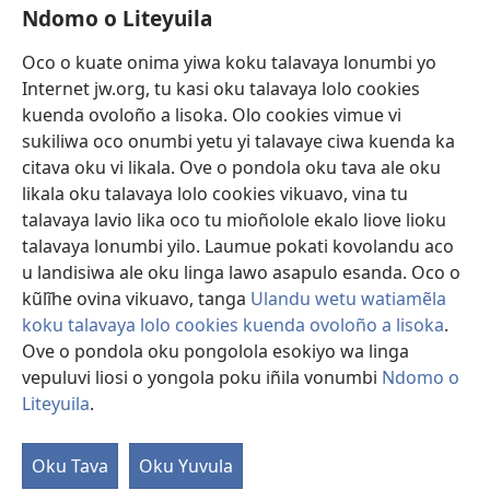
Ndomo o Liteyuila
Videos with Audio Descriptions
Sandiliya
Oco o kuate onima yiwa koku talavaya lonumbi yo
Internet jw.org, tu kasi oku talavaya lolo cookies
Ekuatiso
kuenda ovoloño a lisoka. Olo cookies vimue vi
sukiliwa oco onumbi yetu yi talavaye ciwa kuenda ka
Olombanjaile
(yikula
citava oku vi likala. Ove o pondola oku tava ale oku
onjanela
likala oku talavaya lolo cookies vikuavo, vina tu
yokaliye)
OCISELEKO CALIVULU VO INTERNET Colombangi Via
talavaya lavio lika oco tu mioñolole ekalo liove lioku
(yikula
Yehova™
talavaya lonumbi yilo. Laumue pokati kovolandu aco
onjanela
®
JW Hub
u landisiwa ale oku linga lawo asapulo esanda. Oco o
yokaliye)
(yikula
kũlĩhe ovina vikuavo, tanga
Ulandu wetu watiamẽla
onjanela
O
JW Library
yokaliye)
koku talavaya lolo cookies kuenda ovoloño a lisoka
.
Ove o pondola oku pongolola esokiyo wa linga
vepuluvi liosi o yongola poku iñila vonumbi
Ndomo o
Liteyuila
.
Copyright
© 2026 Watch Tower Bible and Tract Society of Pennsylvania.
ALUNGULO A VELAPO
|
OLONUMBI VOKU LITEYUILA
|
NDOMO O
Oku Tava
Oku Yuvula
LITEYUILA