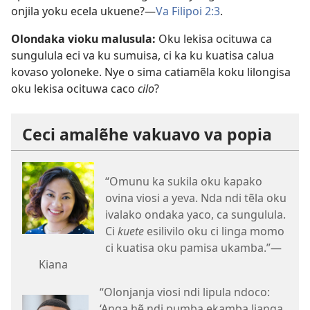
onjila yoku ecela ukuene?—
Va Filipoi 2:3
.
Olondaka vioku malusula:
Oku lekisa ocituwa ca
sungulula eci va ku sumuisa, ci ka ku kuatisa calua
kovaso yoloneke. Nye o sima catiamẽla koku lilongisa
oku lekisa ocituwa caco
cilo
?
Ceci amalẽhe vakuavo va popia
“Omunu ka sukila oku kapako
ovina viosi a yeva. Nda ndi tẽla oku
ivalako ondaka yaco, ca sungulula.
Ci
kuete
esilivilo oku ci linga momo
ci kuatisa oku pamisa ukamba.”—
Kiana
“Olonjanja viosi ndi lipula ndoco:
‘Anga hẽ ndi pumba ekamba lianga