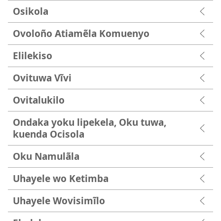
Osikola
Ovoloño Atiamẽla Komuenyo
Elilekiso
Ovituwa Vĩvi
Ovitalukilo
Ondaka yoku lipekela, Oku tuwa,
kuenda Ocisola
Oku Namulãla
Uhayele wo Ketimba
Uhayele Wovisimĩlo