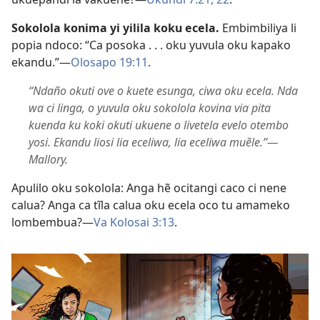
Sokolola konima yi yilila koku ecela.
Embimbiliya li
popia ndoco: “Ca posoka . . . oku yuvula oku kapako
ekandu.”—
Olosapo 19:11
.
“Ndaño okuti ove o kuete esunga, ciwa oku ecela. Nda
wa ci linga, o yuvula oku sokolola kovina via pita
kuenda ku koki okuti ukuene o livetela evelo otembo
yosi. Ekandu liosi lia eceliwa, lia eceliwa muẽle.”—
Mallory.
Apulilo oku sokolola: Anga hẽ ocitangi caco ci nene
calua? Anga ca tĩla calua oku ecela oco tu amameko
lombembua?—
Va Kolosai 3:13
.