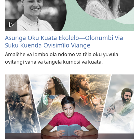
Asunga Oku Kuata Ekolelo—Olonumbi Via
Suku Kuenda Ovisimĩlo Viange
Amalẽhe va lombolola ndomo va tẽla oku yuvula
ovitangi vana va tangela kumosi va kuata.