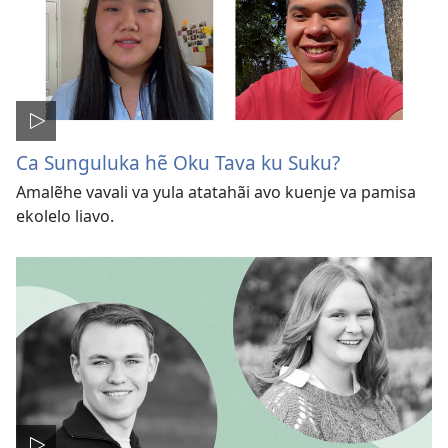
Ca Sunguluka hẽ Oku Tava ku Suku?
Amalẽhe vavali va yula atatahãi avo kuenje va pamisa
ekolelo liavo.