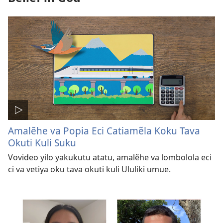
Amalẽhe va Popia Eci Catiamẽla Koku Tava
Okuti Kuli Suku
Vovideo yilo yakukutu atatu, amalẽhe va lombolola eci
ci va vetiya oku tava okuti kuli Ululiki umue.