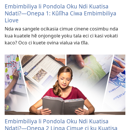
Embimbiliya li Pondola Oku Ndi Kuatisa
Ndati?—Onepa 1: Kũlĩha Ciwa Embimbiliya
Liove
Nda wa sangele ocikasia cimue cinene cosimbu nda
kua kuatele hẽ onjongole yoku tala eci ci kasi vokati
kaco? Oco ci kuete ovina vialua via tĩla.
Embimbiliya li Pondola Oku Ndi Kuatisa
Ndati?—Onepa 2 Linga Cimue ci ku Kuatisa