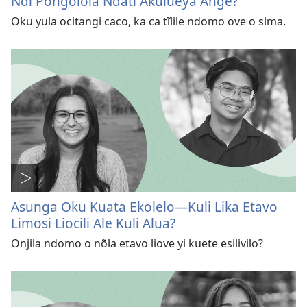
Ndi Pongolola Ndati Akulueya Ange?
Oku yula ocitangi caco, ka ca tĩlile ndomo ove o sima.
Asunga Oku Kuata Ekolelo—Kuli Lika Etavo
Limosi Liocili Ale Kuli Alua?
Onjila ndomo o nõla etavo liove yi kuete esilivilo?