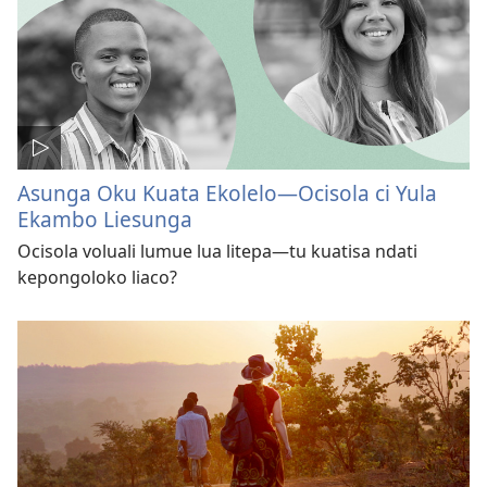
Asunga Oku Kuata Ekolelo—Ocisola ci Yula
Ekambo Liesunga
Ocisola voluali lumue lua litepa—tu kuatisa ndati
kepongoloko liaco?