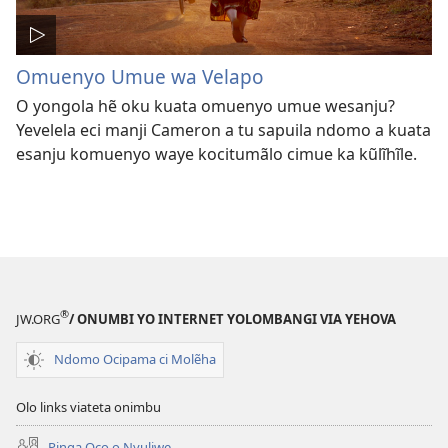
Omuenyo Umue wa Velapo
O yongola hẽ oku kuata omuenyo umue wesanju?
Yevelela eci manji Cameron a tu sapuila ndomo a kuata
esanju komuenyo waye kocitumãlo cimue ka kũlĩhĩle.
®
JW.ORG
/ ONUMBI YO INTERNET YOLOMBANGI VIA YEHOVA
Ndomo Ocipama ci Molẽha
Olo links viateta onimbu
Pinga Oco o Nyuliwe