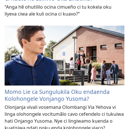
“Anga hẽ ohutililo ocina cimueño ci tu kokela oku
liyeva ciwa ale kuli ocina ci kuavo?”
Momo Lie ca Sungulukila Oku endaenda
Kolohongele Vonjango Yusoma?
Olonjanja vivali vosemana Olombangi Via Yehova vi
linga olohongele vocitumãlo cavo cefendelo ci tukuiwa
hati Onjango Yusoma. Nye ci lingiwamo kuenda o
kuatisiwa ndati poku enda kolohongele viaco?