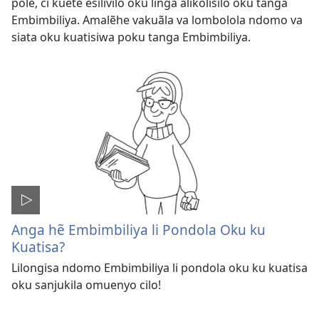
pole, ci kuete esilivilo oku linga alikolisilo oku tanga
Embimbiliya. Amalẽhe vakuãla va lombolola ndomo va
siata oku kuatisiwa poku tanga Embimbiliya.
Anga hẽ Embimbiliya li Pondola Oku ku
Kuatisa?
Lilongisa ndomo Embimbiliya li pondola oku ku kuatisa
oku sanjukila omuenyo cilo!