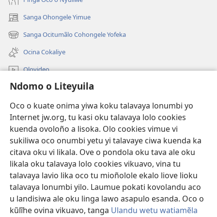
Sanga Ohongele Yimue
(yikula
onjanela
Sanga Ocitumãlo Cohongele Yofeka
(yikula
yokaliye)
onjanela
Ocina Cokaliye
yokaliye)
Olovideo
Ndomo o Liteyuila
Videos with Audio Descriptions
Sandiliya
Oco o kuate onima yiwa koku talavaya lonumbi yo
Internet jw.org, tu kasi oku talavaya lolo cookies
Ekuatiso
kuenda ovoloño a lisoka. Olo cookies vimue vi
sukiliwa oco onumbi yetu yi talavaye ciwa kuenda ka
Olombanjaile
(yikula
citava oku vi likala. Ove o pondola oku tava ale oku
onjanela
likala oku talavaya lolo cookies vikuavo, vina tu
yokaliye)
OCISELEKO CALIVULU VO INTERNET Colombangi Via
talavaya lavio lika oco tu mioñolole ekalo liove lioku
(yikula
Yehova™
talavaya lonumbi yilo. Laumue pokati kovolandu aco
onjanela
®
JW Hub
u landisiwa ale oku linga lawo asapulo esanda. Oco o
yokaliye)
(yikula
kũlĩhe ovina vikuavo, tanga
Ulandu wetu watiamẽla
onjanela