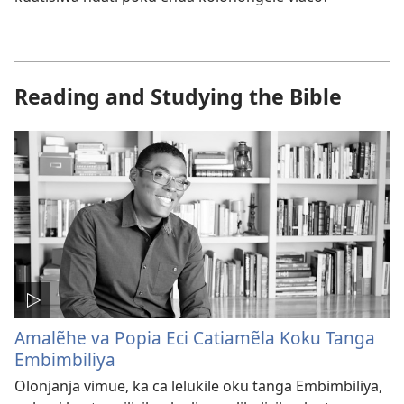
Reading and Studying the Bible
Amalẽhe va Popia Eci Catiamẽla Koku Tanga
Embimbiliya
Olonjanja vimue, ka ca lelukile oku tanga Embimbiliya,