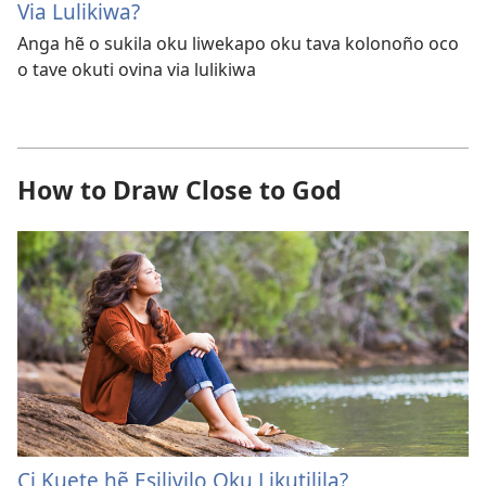
Via Lulikiwa?
Anga hẽ o sukila oku liwekapo oku tava kolonoño oco
o tave okuti ovina via lulikiwa
How to Draw Close to God
Ci Kuete hẽ Esilivilo Oku Likutilila?