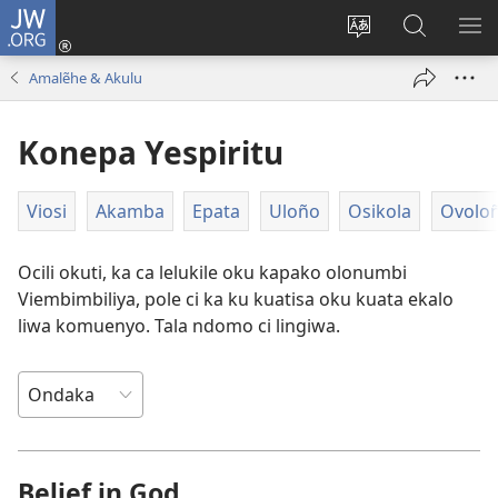
JW.ORG
Iñila
(yikula
Change
Sandiliya
LEK
onjanela
site
vo
PO
Amalẽhe & Akulu
yokaliye)
language
JW.ORG
YIK
Konepa Yespiritu
Viosi
Akamba
Epata
Uloño
Osikola
Ovolo
Ocili okuti, ka ca lelukile oku kapako olonumbi
Viembimbiliya, pole ci ka ku kuatisa oku kuata ekalo
liwa komuenyo. Tala ndomo ci lingiwa.
Belief in God