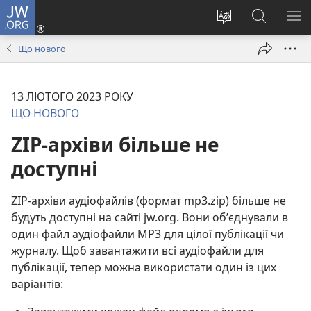
JW.ORG
Увійти
(відкривається
Змінити
Пошук
ПО
у
мову
на
М
Що нового
новому
сайту
сайті
вікні)
JW.ORG
13 ЛЮТОГО 2023 РОКУ
ЩО НОВОГО
ZIP-архіви більше не
доступні
ZIP-архіви аудіофайлів (формат mp3.zip) більше не
будуть доступні на сайті jw.org. Вони об’єднували в
один файл аудіофайли MP3 для цілої публікації чи
журналу. Щоб завантажити всі аудіофайли для
публікації, тепер можна використати один із цих
варіантів: