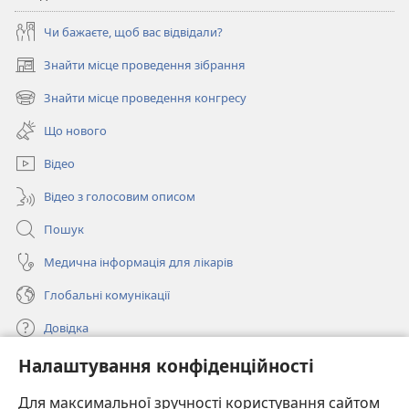
Чи бажаєте, щоб вас відвідали?
Знайти місце проведення зібрання
(відкривається
у
Знайти місце проведення конгресу
(відкривається
новому
у
вікні)
Що нового
новому
вікні)
Відео
Відео з голосовим описом
Пошук
Медична інформація для лікарів
Глобальні комунікації
Довідка
Налаштування конфіденційності
Пожертви
(відкривається
у
Для максимальної зручності користування сайтом