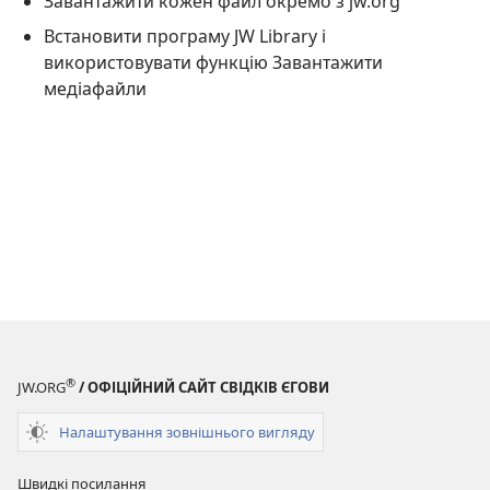
Завантажити кожен файл окремо з jw.org
Встановити програму JW Library і
використовувати функцію Завантажити
медіафайли
®
JW.ORG
/ ОФІЦІЙНИЙ САЙТ СВІДКІВ ЄГОВИ
Налаштування зовнішнього вигляду
Швидкі посилання