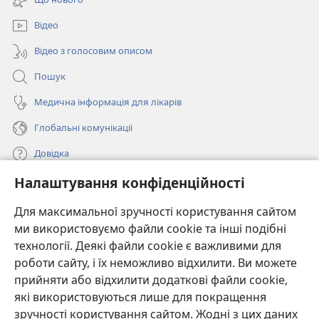
новому
вікні)
Відео
Відео з голосовим описом
Пошук
Медична інформація для лікарів
Глобальні комунікації
Довідка
Налаштування конфіденційності
Пожертви
(відкривається
у
Для максимальної зручності користування сайтом
новому
ми використовуємо файли cookie та інші подібні
ОНЛАЙН-БІБЛІОТЕКА Товариства «Вартова башта»™
(відкривається
вікні)
технології. Деякі файли cookie є важливими для
у
®
JW Hub
роботи сайту, і їх неможливо відхилити. Ви можете
новому
(відкривається
вікні)
прийняти або відхилити додаткові файли cookie,
у
®
JW Library
новому
які використовуються лише для покращення
вікні)
зручності користування сайтом. Жодні з цих даних