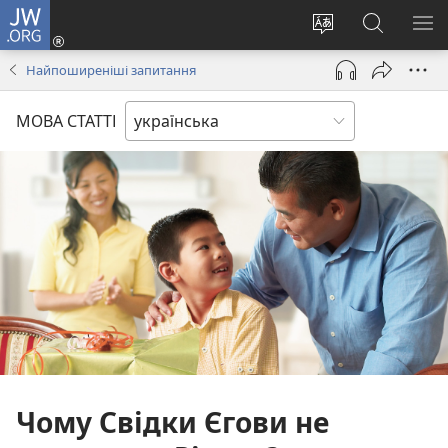
JW.ORG
Увійти
(відкривається
Змінити
Пошук
ПО
у
мову
на
М
Найпоширеніші запитання
новому
сайту
сайті
вікні)
JW.ORG
МОВА СТАТТІ
Чому Свідки Єгови не