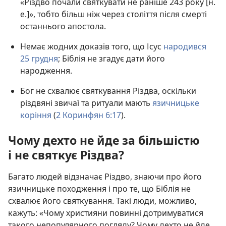
«Різдво почали святкувати не раніше 243 року [н.
е.]», тобто більш ніж через століття після смерті
останнього апостола.
Немає жодних доказів того, що Ісус
народився
25 грудня
; Біблія не згадує дати його
народження.
Бог не схвалює святкування Різдва, оскільки
різдвяні звичаї та ритуали мають
язичницьке
коріння
(
2 Коринфян 6:17
).
Чому дехто не йде за більшістю
і не святкує Різдва?
Багато людей відзначає Різдво, знаючи про його
язичницьке походження і про те, що Біблія не
схвалює його святкування. Такі люди, можливо,
кажуть: «Чому християни повинні дотримуватися
такого непопулярного погляду? Чому дехто не йде