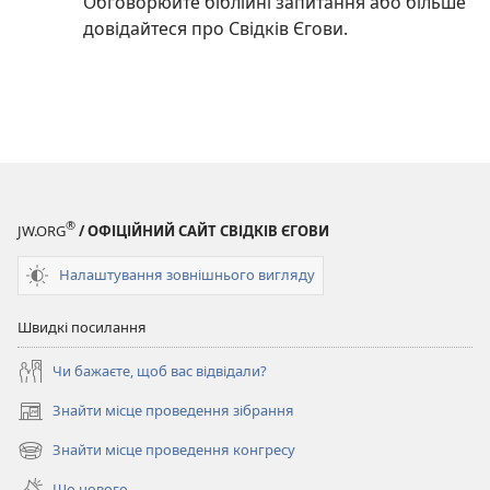
Обговорюйте біблійні запитання або більше
довідайтеся про Свідків Єгови.
®
JW.ORG
/ ОФІЦІЙНИЙ САЙТ СВІДКІВ ЄГОВИ
Налаштування зовнішнього вигляду
Швидкі посилання
Чи бажаєте, щоб вас відвідали?
Знайти місце проведення зібрання
(відкривається
у
Знайти місце проведення конгресу
(відкривається
новому
у
вікні)
Що нового