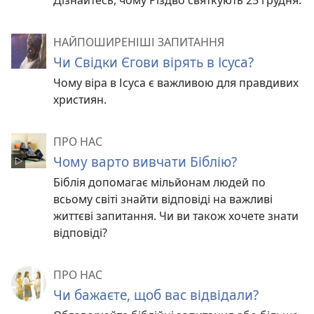
Дізнайтесь, чому Різдво святкують 25 грудня.
НАЙПОШИРЕНІШІ ЗАПИТАННЯ
Чи Свідки Єгови вірять в Ісуса?
Чому віра в Ісуса є важливою для правдивих
християн.
ПРО НАС
Чому варто вивчати Біблію?
Біблія допомагає мільйонам людей по
всьому світі знайти відповіді на важливі
життєві запитання. Чи ви також хочете знати
відповіді?
ПРО НАС
Чи бажаєте, щоб вас відвідали?