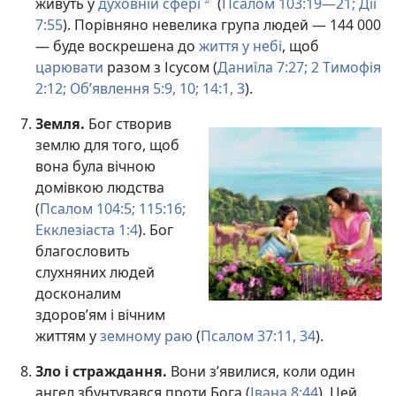
живуть у
духовній сфері
(
Псалом 103:19—21;
Дії
b
7:55
). Порівняно невелика група людей — 144 000
— буде воскрешена до
життя у небі
, щоб
царювати
разом з Ісусом (
Даниїла 7:27;
2 Тимофія
2:12;
Об’явлення 5:9, 10;
14:1,
3
).
Земля.
Бог створив
землю для того, щоб
вона була вічною
домівкою людства
(
Псалом 104:5;
115:16;
Екклезіаста 1:4
). Бог
благословить
слухняних людей
досконалим
здоров’ям і вічним
життям у
земному раю
(
Псалом 37:11,
34
).
Зло і страждання.
Вони з’явилися, коли один
ангел збунтувався проти Бога (
Івана 8:44
). Цей