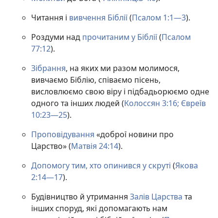
Читання і
вивчення Біблії
(
Псалом 1:1—3
).
Роздуми над
прочитаним у Біблії
(
Псалом
77:12
).
Зібрання
, на яких ми разом молимося,
вивчаємо Біблію, співаємо пісень,
висловлюємо свою віру і підбадьорюємо одне
одного та інших людей (
Колоссян 3:16;
Євреїв
10:23—25
).
Проповідування
«доброї новини про
Царство» (
Матвія 24:14
).
Допомогу тим, хто опинився у скруті
(
Якова
2:14—17
).
Будівництво й утримання
Залів Царства
та
інших споруд, які допомагають нам