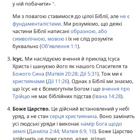
у ній побачити»
.
a
Ми з повагою ставимося до цілої Біблії, але
не є
фундаменталістами
. Ми розуміємо, що деякі
частини Біблії написані
образною, або
символічною, мовою
і їх не слід розуміти
буквально (
Об’явлення 1:1
).
Ісус.
Ми наслідуємо вчення й приклад Ісуса
Христа і шануємо його як нашого Спасителя та
Божого Сина
(
Матвія 20:28;
Дії 5:31
). Тож ми є
християнами
(
Дії 11:26
). Однак з Біблії ми знаємо,
що Ісус не є Всемогутнім Богом і що
вчення про
Трійцю
не має біблійних підстав (
Івана 14:28
).
Боже Царство.
Це дійсний встановлений у небі
уряд, а не стан
серця християнина
. Воно замінить
усі людські уряди і виконає
намір Бога щодо
землі
(
Даниїла 2:44;
Матвія 6:9, 10
). Боже Царство
здійснить це дуже скоро, адже, згідно