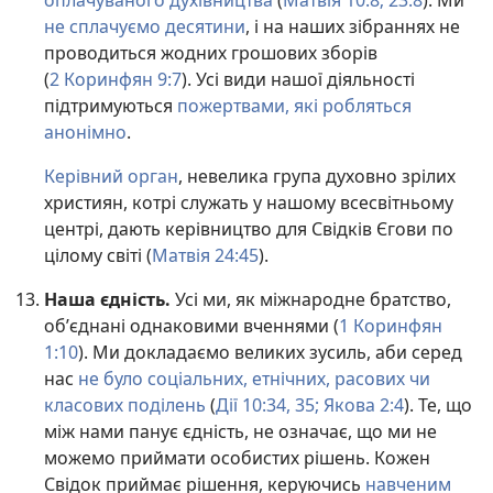
оплачуваного духівництва
(
Матвія 10:8;
23:8
). Ми
не сплачуємо десятини
, і на наших зібраннях не
проводиться жодних грошових зборів
(
2 Коринфян 9:7
). Усі види нашої діяльності
підтримуються
пожертвами, які робляться
анонімно
.
Керівний орган
, невелика група духовно зрілих
християн, котрі служать у нашому всесвітньому
центрі, дають керівництво для Свідків Єгови по
цілому світі (
Матвія 24:45
).
Наша єдність.
Усі ми, як міжнародне братство,
об’єднані однаковими вченнями (
1 Коринфян
1:10
). Ми докладаємо великих зусиль, аби серед
нас
не було соціальних, етнічних, расових чи
класових поділень
(
Дії 10:34, 35;
Якова 2:4
). Те, що
між нами панує єдність, не означає, що ми не
можемо приймати особистих рішень. Кожен
Свідок приймає рішення, керуючись
навченим