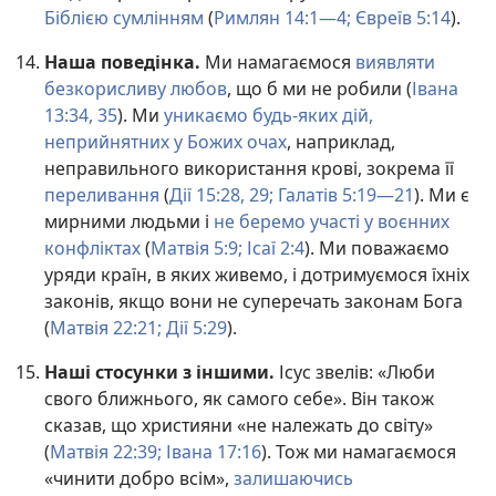
Біблією сумлінням
(
Римлян 14:1—4;
Євреїв 5:14
).
Наша поведінка.
Ми намагаємося
виявляти
безкорисливу любов
, що б ми не робили (
Івана
13:34, 35
). Ми
уникаємо будь-яких дій,
неприйнятних у Божих очах
, наприклад,
неправильного використання крові, зокрема її
переливання
(
Дії 15:28, 29;
Галатів 5:19—21
). Ми є
мирними людьми і
не беремо участі у воєнних
конфліктах
(
Матвія 5:9;
Ісаї 2:4
). Ми поважаємо
уряди країн, в яких живемо, і дотримуємося їхніх
законів, якщо вони не суперечать законам Бога
(
Матвія 22:21;
Дії 5:29
).
Наші стосунки з іншими.
Ісус звелів: «Люби
свого ближнього, як самого себе». Він також
сказав, що християни «не належать до світу»
(
Матвія 22:39;
Івана 17:16
). Тож ми намагаємося
«чинити добро всім»,
залишаючись