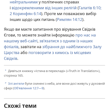
нейтральними
у політичних справах
і
відокремленими від інших релігій
(
Галатів 6:10;
2 Коринфян 6:14
). Проте ми поважаємо вибір
інших щодо цих питань (
Римлян 14:12
).
Якщо ви маєте запитання про вірування Свідків
Єгови, то можете знайти інформацію
про нас на
нашому веб-сайті
,
зв’язатися з одним із наших
філіалів
, завітати на
зібрання до найближчого Залу
Царства
або
поговорити з кимось із місцевих
Свідків
.
Дивіться книжку «Істина в перекладі» («Truth in Translation»),
a
сторінка 165.
Злі ангели
були скинені з неба, але вони досі живуть у духовній
b
сфері (
Об’явлення 12:7—9
).
Схожі теми