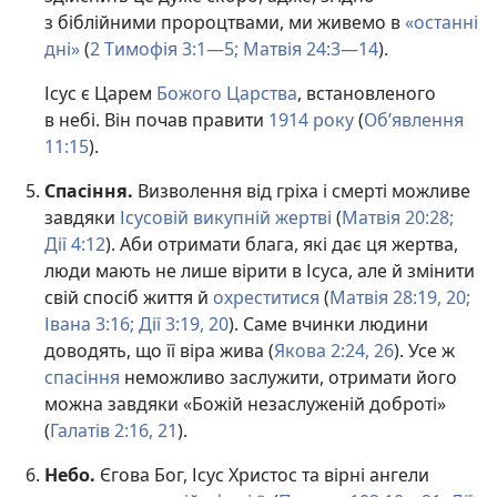
з біблійними пророцтвами, ми живемо в
«останні
дні»
(
2 Тимофія 3:1—5;
Матвія 24:3—14
).
Ісус є Царем
Божого Царства
, встановленого
в небі. Він почав правити
1914 року
(
Об’явлення
11:15
).
Спасіння.
Визволення від гріха і смерті можливе
завдяки
Ісусовій викупній жертві
(
Матвія 20:28;
Дії 4:12
). Аби отримати блага, які дає ця жертва,
люди мають не лише вірити в Ісуса, але й змінити
свій спосіб життя й
охреститися
(
Матвія 28:19, 20;
Івана 3:16;
Дії 3:19, 20
). Саме вчинки людини
доводять, що її віра жива (
Якова 2:24,
26
). Усе ж
спасіння
неможливо заслужити, отримати його
можна завдяки «Божій незаслуженій доброті»
(
Галатів 2:16,
21
).
Небо.
Єгова Бог, Ісус Христос та вірні ангели