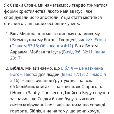
Як Свідки Єгови, ми намагаємось твердо триматися
форми християнства, якого навчав Ісус і яке
сповідували його апостоли. У цій статті міститься
стислий огляд наших основних учень.
Бог.
Ми поклоняємося єдиному правдивому
і Всемогутньому Богові, Творцеві, чиє
ім’я Єгова
(
Псалом 83:18;
Об’явлення 4:11
). Він є Богом
Авраама, Мойсея та Ісуса (
Вихід 3:6;
32:11;
Івана
20:17
).
Біблія.
Ми визнаємо, що
Біблія — це натхнена
Богом звістка
для людей (
Івана 17:17;
2 Тимофія
3:16
). Наші вірування ґрунтуються на всіх
66 біблійних книгах — на книгах як Старого, так
і Нового Завіту. Професор Джейсон Бедун влучно
зазначив, що Свідки Єгови будують «свою
систему вірувань і поглядів на тому, що справді
говорить Біблія, а не на тому, що вони хочуть