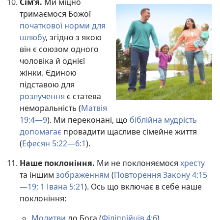
Сім’я.
Ми міцно
тримаємося Божої
початкової норми для
шлюбу
, згідно з якою
він є союзом одного
чоловіка й однієї
жінки. Єдиною
підставою для
розлучення
є статева
неморальність (
Матвія
19:4—9
). Ми переконані, що
біблійна мудрість
допомагає
провадити щасливе сімейне життя
(
Ефесян 5:22—6:1
).
Наше поклоніння.
Ми не поклоняємося
хресту
та іншим
зображенням
(
Повторення Закону 4:15
—19;
1 Івана 5:21
). Ось що включає в себе наше
поклоніння:
Молитви
до Бога (
Філіппійців 4:6
).