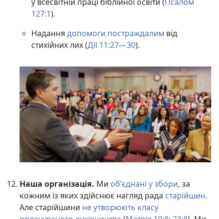
у всесвітній праці біблійної освіти (
Псалом
127:1
).
Надання
допомоги постраждалим
від
стихійних лих (
Дії 11:27—30
).
Наша організація.
Ми
об’єднані у збори
, за
кожним із яких здійснює нагляд рада
старійшин
.
Але старійшини
не утворюють класу