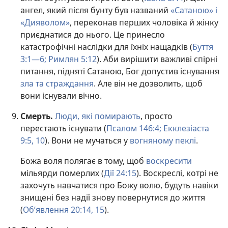
ангел, який після бунту був названий
«Сатаною» і
«Дияволом»
, переконав перших чоловіка й жінку
приєднатися до нього. Це принесло
катастрофічні наслідки для їхніх нащадків (
Буття
3:1—6;
Римлян 5:12
). Аби вирішити важливі спірні
питання, підняті Сатаною, Бог допустив існування
зла та страждання
. Але він не дозволить, щоб
вони існували вічно.
Смерть.
Люди, які помирають
, просто
перестають існувати (
Псалом 146:4;
Екклезіаста
9:5,
10
). Вони не мучаться у
вогняному пеклі
.
Божа воля полягає в тому, щоб
воскресити
мільярди померлих (
Дії 24:15
). Воскреслі, котрі не
захочуть навчатися про Божу волю, будуть навіки
знищені без надії знову повернутися до життя
(
Об’явлення 20:14, 15
).