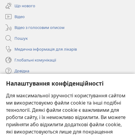
у
вікні)
Що нового
новому
вікні)
Відео
Відео з голосовим описом
Пошук
Медична інформація для лікарів
Глобальні комунікації
Довідка
Налаштування конфіденційності
Пожертви
(відкривається
у
Для максимальної зручності користування сайтом
новому
ми використовуємо файли cookie та інші подібні
ОНЛАЙН-БІБЛІОТЕКА Товариства «Вартова башта»™
(відкривається
вікні)
технології. Деякі файли cookie є важливими для
у
®
JW Hub
роботи сайту, і їх неможливо відхилити. Ви можете
новому
(відкривається
вікні)
прийняти або відхилити додаткові файли cookie,
у
®
JW Library
новому
які використовуються лише для покращення