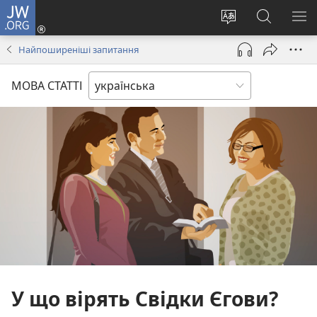
JW.ORG
Увійти
(відкривається
Змінити
Пошук
ПО
у
мову
на
М
Найпоширеніші запитання
новому
сайту
сайті
вікні)
JW.ORG
МОВА СТАТТІ
У що вірять Свідки Єгови?