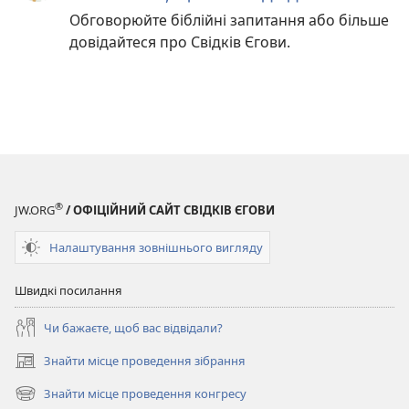
Обговорюйте біблійні запитання або більше
довідайтеся про Свідків Єгови.
®
JW.ORG
/ ОФІЦІЙНИЙ САЙТ СВІДКІВ ЄГОВИ
Налаштування зовнішнього вигляду
Швидкі посилання
Чи бажаєте, щоб вас відвідали?
Знайти місце проведення зібрання
(відкривається
у
Знайти місце проведення конгресу
(відкривається
новому