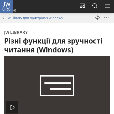
JW.ORG
Увійти
(відкривається
Змінити
Пошук
ПО
у
мову
на
М
JW Library для пристроїв з Windows
новому
сайту
сайті
вікні)
JW.ORG
JW LIBRARY
Різні функції для зручності
читання (Windows)
Відтворити