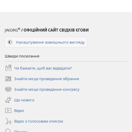
Store
(відкривається
у
новому
®
вікні)
JW.ORG
/ ОФІЦІЙНИЙ САЙТ СВІДКІВ ЄГОВИ
Налаштування зовнішнього вигляду
Швидкі посилання
Чи бажаєте, щоб вас відвідали?
Знайти місце проведення зібрання
(відкривається
у
Знайти місце проведення конгресу
(відкривається
новому
у
вікні)
Що нового
новому
вікні)
Відео
Відео з голосовим описом
Пошук