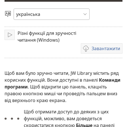
відео
Вибрати
мову
Різні функції для зручності
Відтворити
читання (Windows)
Завантажити
Параметри
завантаження
відео
Щоб вам було зручно читати, JW Library містить ряд
корисних функцій. Вони доступні в панелі
Команди
програми
. Щоб відкрити цю панель, клацніть
правою кнопкою миші чи проведіть пальцем вниз
від верхнього краю екрана.
Щоб отримати доступ до деяких з цих
функцій, можливо, вам доведеться
скористатися кнопкою
Більше
на панелі