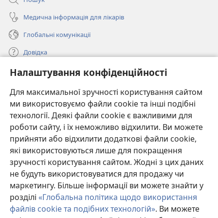
Медична інформація для лікарів
Глобальні комунікації
Довідка
Налаштування конфіденційності
Пожертви
(відкривається
у
Для максимальної зручності користування сайтом
новому
ми використовуємо файли cookie та інші подібні
ОНЛАЙН-БІБЛІОТЕКА Товариства «Вартова башта»™
(відкривається
вікні)
технології. Деякі файли cookie є важливими для
у
®
JW Hub
роботи сайту, і їх неможливо відхилити. Ви можете
новому
(відкривається
вікні)
прийняти або відхилити додаткові файли cookie,
у
®
JW Library
новому
які використовуються лише для покращення
вікні)
зручності користування сайтом. Жодні з цих даних
Watchtower Library
не будуть використовуватися для продажу чи
маркетингу. Більше інформації ви можете знайти у
розділі
«Глобальна політика щодо використання
файлів cookie та подібних технологій»
. Ви можете