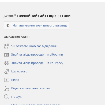
новому
вікні)
®
JW.ORG
/ ОФІЦІЙНИЙ САЙТ СВІДКІВ ЄГОВИ
Налаштування зовнішнього вигляду
Швидкі посилання
Чи бажаєте, щоб вас відвідали?
Знайти місце проведення зібрання
(відкривається
у
Знайти місце проведення конгресу
(відкривається
новому
у
вікні)
Що нового
новому
вікні)
Відео
Відео з голосовим описом
Пошук