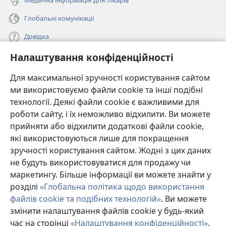
Медична інформація для лікарів
Глобальні комунікації
Довідка
Налаштування конфіденційності
Пожертви
(відкривається
у
Для максимальної зручності користування сайтом
новому
ми використовуємо файли cookie та інші подібні
ОНЛАЙН-БІБЛІОТЕКА Товариства «Вартова башта»™
(відкривається
вікні)
технології. Деякі файли cookie є важливими для
у
®
JW Hub
роботи сайту, і їх неможливо відхилити. Ви можете
новому
(відкривається
вікні)
прийняти або відхилити додаткові файли cookie,
у
®
JW Library
новому
які використовуються лише для покращення
вікні)
зручності користування сайтом. Жодні з цих даних
Watchtower Library
не будуть використовуватися для продажу чи
маркетингу. Більше інформації ви можете знайти у
розділі
«Глобальна політика щодо використання
файлів cookie та подібних технологій»
. Ви можете
змінити налаштування файлів cookie у будь-який
Copyright
© 2026 Watch Tower Bible and Tract Society of Pennsylvania.
УМОВИ ВИКОРИСТАННЯ
|
ПОЛІТИКА КОНФІДЕНЦІЙНОСТІ
|
час на сторінці
«Налаштування конфіденційності»
.