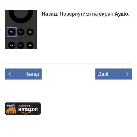
Назад.
Повернутися на екран
Аудіо.
Назад
Далі
Available
at
Amazon
(відкривається
у