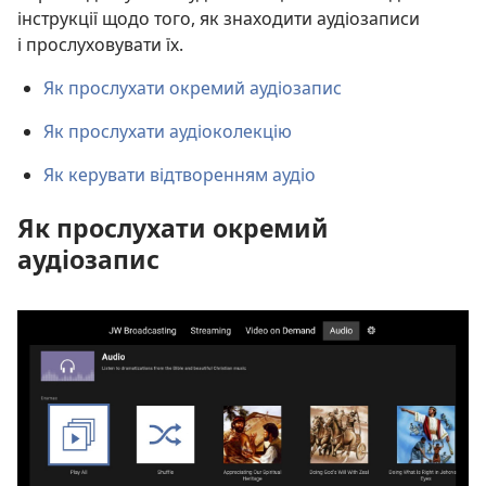
інструкції щодо того, як знаходити аудіозаписи
і прослуховувати їх.
Як прослухати окремий аудіозапис
Як прослухати аудіоколекцію
Як керувати відтворенням аудіо
Як прослухати окремий
аудіозапис