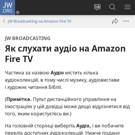
JW.ORG
Увійти
(відкривається
Змінити
Пошук
ПО
у
мову
на
М
JW Broadcasting на Amazon Fire TV
новому
сайту
сайті
вікні)
JW.ORG
JW BROADCASTING
Як слухати аудіо на Amazon
Fire TV
Частина за назвою
Аудіо
містить кілька
аудіоколекцій, в тому числі музику, аудіовистави
і художнє читання Біблії.
(
Примітка.
Пульт дистанційного управління на
ілюстраціях у цій довідці може дещо відрізнятися від
того, яким користуєтесь ви.)
На головній сторінці виберіть
Аудіо,
і ви побачите
перелік доступних аудіоколекцій. Нижче подано