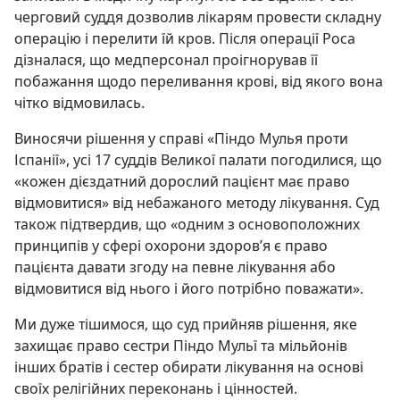
черговий суддя дозволив лікарям провести складну
операцію і перелити їй кров. Після операції Роса
дізналася, що медперсонал проігнорував її
побажання щодо переливання крові, від якого вона
чітко відмовилась.
Виносячи рішення у справі «Піндо Мулья проти
Іспанії», усі 17 суддів Великої палати погодилися, що
«кожен дієздатний дорослий пацієнт має право
відмовитися» від небажаного методу лікування. Суд
також підтвердив, що «одним з основоположних
принципів у сфері охорони здоров’я є право
пацієнта давати згоду на певне лікування або
відмовитися від нього і його потрібно поважати».
Ми дуже тішимося, що суд прийняв рішення, яке
захищає право сестри Піндо Мульї та мільйонів
інших братів і сестер обирати лікування на основі
своїх релігійних переконань і цінностей.