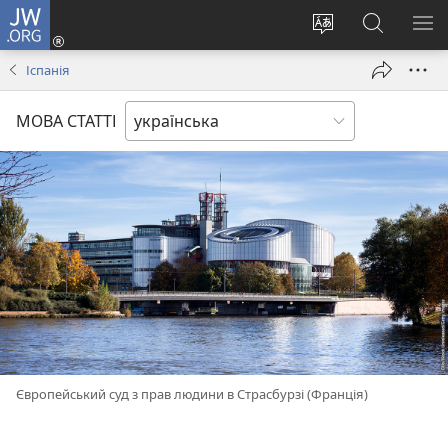
JW.ORG
Увійти
(відкривається
Змінити
Пошук
ПО
у
мову
на
М
Іспанія
новому
сайту
сайті
вікні)
JW.ORG
МОВА СТАТТІ
Європейський суд з прав людини в Страсбурзі (Франція)