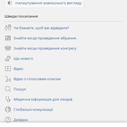
Налаштування зовнішнього вигляду
Швидкі посилання
Чи бажаєте, щоб вас відвідали?
Знайти місце проведення зібрання
(відкривається
у
Знайти місце проведення конгресу
(відкривається
новому
у
вікні)
Що нового
новому
вікні)
Відео
Відео з голосовим описом
Пошук
Медична інформація для лікарів
Глобальні комунікації
Довідка