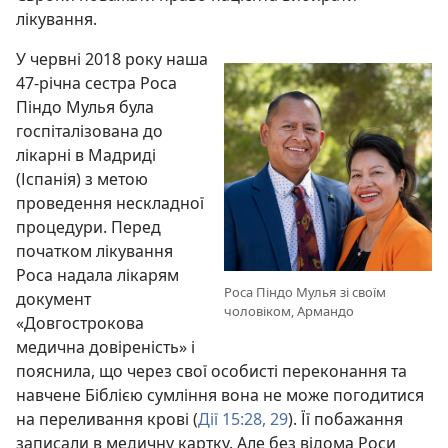
лікування.
У червні 2018 року наша
47-річна сестра Роса
Піндо Мулья була
госпіталізована до
лікарні в Мадриді
(Іспанія) з метою
проведення нескладної
процедури. Перед
початком лікування
Роса надала лікарям
Роса Піндо Мулья зі своїм
документ
чоловіком, Армандо
«Довгострокова
медична довіреність» і
пояснила, що через свої особисті переконання та
навчене Біблією сумління вона не може погодитися
на переливання крові (
Дії 15:28, 29
). Її побажання
записали в медичну картку. Але без відома Роси