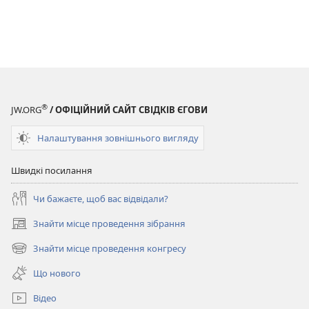
®
JW.ORG
/ ОФІЦІЙНИЙ САЙТ СВІДКІВ ЄГОВИ
Налаштування зовнішнього вигляду
Швидкі посилання
Чи бажаєте, щоб вас відвідали?
Знайти місце проведення зібрання
(відкривається
у
Знайти місце проведення конгресу
(відкривається
новому
у
вікні)
Що нового
новому
вікні)
Відео