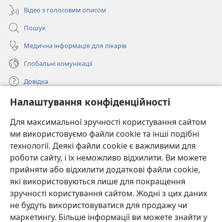
Відео з голосовим описом
Пошук
Медична інформація для лікарів
Глобальні комунікації
Довідка
Налаштування конфіденційності
Пожертви
(відкривається
у
Для максимальної зручності користування сайтом
новому
ми використовуємо файли cookie та інші подібні
ОНЛАЙН-БІБЛІОТЕКА Товариства «Вартова башта»™
(відкривається
вікні)
технології. Деякі файли cookie є важливими для
у
®
JW Hub
роботи сайту, і їх неможливо відхилити. Ви можете
новому
(відкривається
вікні)
прийняти або відхилити додаткові файли cookie,
у
®
JW Library
новому
які використовуються лише для покращення
вікні)
зручності користування сайтом. Жодні з цих даних
Watchtower Library
не будуть використовуватися для продажу чи
маркетингу. Більше інформації ви можете знайти у