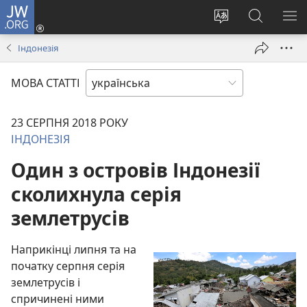
JW.ORG
Увійти
(відкривається
Змінити
Пошук
ПО
у
мову
на
М
Індонезія
новому
сайту
сайті
вікні)
JW.ORG
МОВА СТАТТІ
23 СЕРПНЯ 2018 РОКУ
ІНДОНЕЗІЯ
Один з островів Індонезії
сколихнула серія
землетрусів
Наприкінці липня та на
початку серпня серія
землетрусів і
спричинені ними