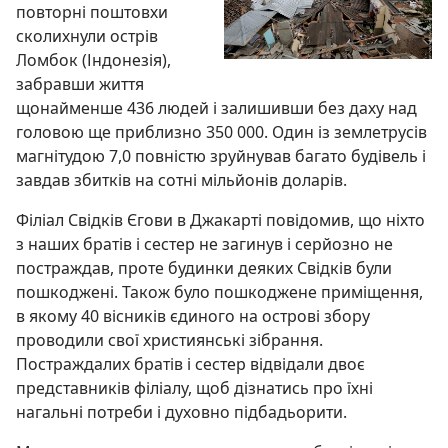
повторні поштовхи
сколихнули острів
Ломбок (Індонезія),
забравши життя
щонайменше 436 людей і залишивши без даху над
головою ще приблизно 350 000. Один із землетрусів
магнітудою 7,0 повністю зруйнував багато будівель і
завдав збитків на сотні мільйонів доларів.
Філіал Свідків Єгови в Джакарті повідомив, що ніхто
з наших братів і сестер не загинув і серйозно не
постраждав, проте будинки деяких Свідків були
пошкоджені. Також було пошкоджене приміщення,
в якому 40 вісників єдиного на острові збору
проводили свої християнські зібрання.
Постраждалих братів і сестер відвідали двоє
представників філіалу, щоб дізнатись про їхні
нагальні потреби і духовно підбадьорити.