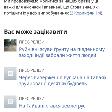
Ми продовжуємо молитися за наших братів у ці
важкі для них часи і впевнені, що Єгова знає, як
потішити їх у всіх випробуваннях (
2 Коринфян 1:4
).
Вас може зацікавити
ПРЕС-РЕЛІЗИ
Руйнівні зсуви ґрунту на південному
заході Індії забрали життя людей
ПРЕС-РЕЛІЗИ
Через виверження вулкана на Гаваях
зруйновано десятки будівель
ПРЕС-РЕЛІЗИ
На Тайвані стався землетрус