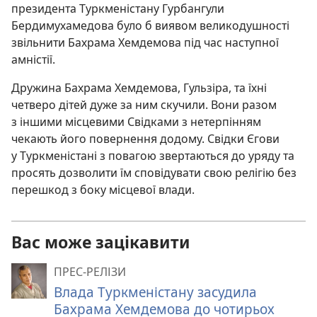
президента Туркменістану Гурбангули
Бердимухамедова було б виявом великодушності
звільнити Бахрама Хемдемова під час наступної
амністії.
Дружина Бахрама Хемдемова, Гульзіра, та їхні
четверо дітей дуже за ним скучили. Вони разом
з іншими місцевими Свідками з нетерпінням
чекають його повернення додому. Свідки Єгови
у Туркменістані з повагою звертаються до уряду та
просять дозволити їм сповідувати свою релігію без
перешкод з боку місцевої влади.
Вас може зацікавити
ПРЕС-РЕЛІЗИ
Влада Туркменістану засудила
Бахрама Хемдемова до чотирьох