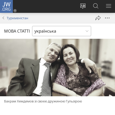
JW.ORG
Увійти
(відкривається
Змінити
Пошук
ПО
у
мову
на
М
Туркменістан
новому
сайту
сайті
вікні)
JW.ORG
МОВА СТАТТІ
Бахрам Хемдемов зі своєю дружиною Гульзірою