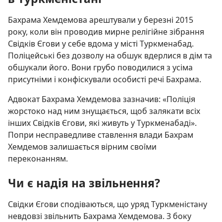
Бахрама Хемдемова арештували у березні 2015
року, коли він проводив мирне релігійне зібрання
Свідків Єгови у себе вдома у місті Туркменабад.
Поліцейські без дозволу на обшук вдерлися в дім та
обшукали його. Вони грубо поводилися з усіма
присутніми і конфіскували особисті речі Бахрама.
Адвокат Бахрама Хемдемова зазначив: «Поліція
жорстоко над ним знущається, щоб залякати всіх
інших Свідків Єгови, які живуть у Туркменабаді».
Попри несправедливе ставлення влади Бахрам
Хемдемов залишається вірним своїми
переконанням.
Чи є надія на звільнення?
Свідки Єгови сподіваються, що уряд Туркменістану
невдовзі звільнить Бахрама Хемдемова. З боку