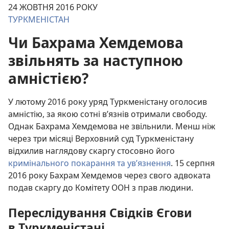
24 ЖОВТНЯ 2016 РОКУ
ТУРКМЕНІСТАН
Чи Бахрама Хемдемова
звільнять за наступною
амністією?
У лютому 2016 року уряд Туркменістану оголосив
амністію, за якою сотні в’язнів отримали свободу.
Однак Бахрама Хемдемова не звільнили. Менш ніж
через три місяці Верховний суд Туркменістану
відхилив наглядову скаргу стосовно його
кримінального покарання та ув’язнення
. 15 серпня
2016 року Бахрам Хемдемов через свого адвоката
подав скаргу до Комітету ООН з прав людини.
Переслідування Свідків Єгови
в Туркменістані