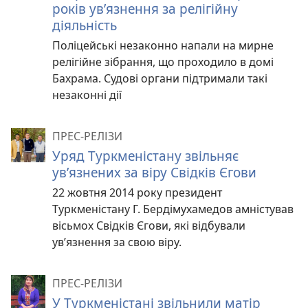
років ув’язнення за релігійну
діяльність
Поліцейські незаконно напали на мирне
релігійне зібрання, що проходило в домі
Бахрама. Судові органи підтримали такі
незаконні дії
ПРЕС-РЕЛІЗИ
Уряд Туркменістану звільняє
ув’язнених за віру Свідків Єгови
22 жовтня 2014 року президент
Туркменістану Г. Бердімухамедов амністував
вісьмох Свідків Єгови, які відбували
ув’язнення за свою віру.
ПРЕС-РЕЛІЗИ
У Туркменістані звільнили матір