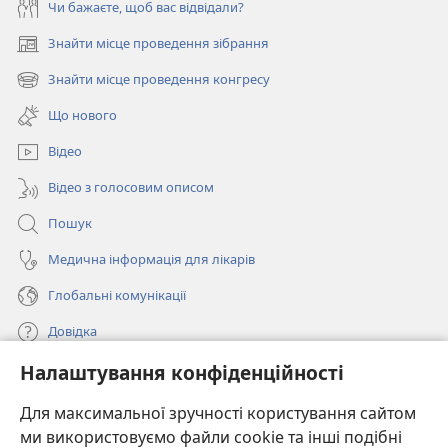
Чи бажаєте, щоб вас відвідали?
Знайти місце проведення зібрання
(відкривається
у
Знайти місце проведення конгресу
(відкривається
новому
у
вікні)
Що нового
новому
вікні)
Відео
Відео з голосовим описом
Пошук
Медична інформація для лікарів
Глобальні комунікації
Довідка
Налаштування конфіденційності
Пожертви
(відкривається
у
Для максимальної зручності користування сайтом
новому
ми використовуємо файли cookie та інші подібні
ОНЛАЙН-БІБЛІОТЕКА Товариства «Вартова башта»™
(відкривається
вікні)