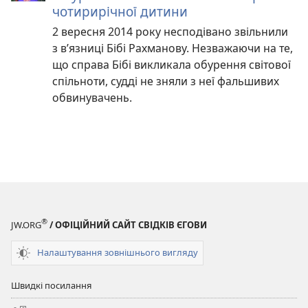
чотирирічної дитини
2 вересня 2014 року несподівано звільнили
з в’язниці Бібі Рахманову. Незважаючи на те,
що справа Бібі викликала обурення світової
спільноти, судді не зняли з неї фальшивих
обвинувачень.
®
JW.ORG
/ ОФІЦІЙНИЙ САЙТ СВІДКІВ ЄГОВИ
Налаштування зовнішнього вигляду
Швидкі посилання