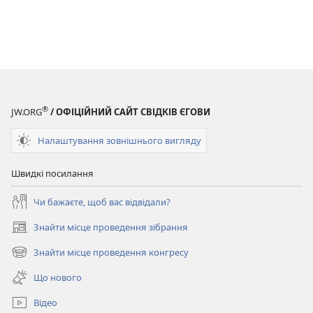
®
JW.ORG
/ ОФІЦІЙНИЙ САЙТ СВІДКІВ ЄГОВИ
Налаштування зовнішнього вигляду
Швидкі посилання
Чи бажаєте, щоб вас відвідали?
Знайти місце проведення зібрання
(відкривається
у
Знайти місце проведення конгресу
(відкривається
новому
у
вікні)
Що нового
новому
вікні)
Відео