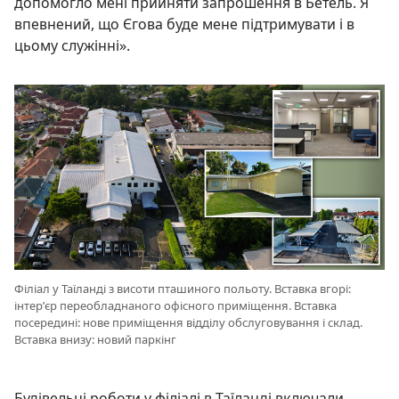
допомогло мені прийняти запрошення в Бетель. Я
впевнений, що Єгова буде мене підтримувати і в
цьому служінні».
Філіал у Таїланді з висоти пташиного польоту. Вставка вгорі:
інтер’єр переобладнаного офісного приміщення. Вставка
посередині: нове приміщення відділу обслуговування і склад.
Вставка внизу: новий паркінг
Будівельні роботи у філіалі в Таїланді включали