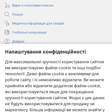
Відео з голосовим описом
Пошук
Медична інформація для лікарів
Глобальні комунікації
Довідка
Налаштування конфіденційності
Пожертви
(відкривається
у
Для максимальної зручності користування сайтом
новому
ми використовуємо файли cookie та інші подібні
ОНЛАЙН-БІБЛІОТЕКА Товариства «Вартова башта»™
(відкривається
вікні)
технології. Деякі файли cookie є важливими для
у
®
JW Hub
роботи сайту, і їх неможливо відхилити. Ви можете
новому
(відкривається
вікні)
прийняти або відхилити додаткові файли cookie,
у
®
JW Library
новому
які використовуються лише для покращення
вікні)
зручності користування сайтом. Жодні з цих даних
Watchtower Library
не будуть використовуватися для продажу чи
маркетингу. Більше інформації ви можете знайти у