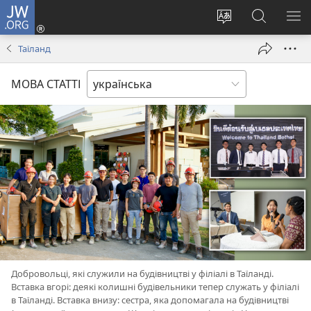
JW.ORG
Увійти
(відкривається
Змінити
Пошук
ПО
у
мову
на
М
Таїланд
новому
сайту
сайті
вікні)
JW.ORG
МОВА СТАТТІ
Добровольці, які служили на будівництві у філіалі в Таїланді.
Вставка вгорі: деякі колишні будівельники тепер служать у філіалі
в Таїланді. Вставка внизу: сестра, яка допомагала на будівництві