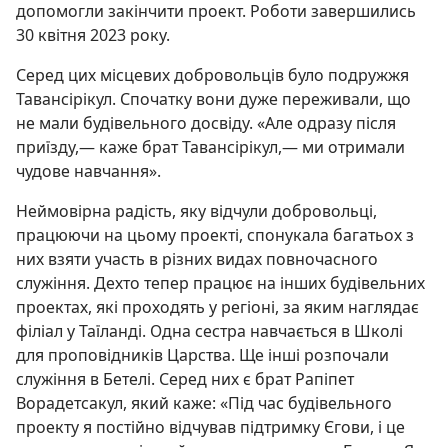
допомогли закінчити проект. Роботи завершились
30 квітня 2023 року.
Серед цих місцевих добровольців було подружжя
Тавансірікул. Спочатку вони дуже переживали, що
не мали будівельного досвіду. «Але одразу після
приїзду,— каже брат Тавансірікул,— ми отримали
чудове навчання».
Неймовірна радість, яку відчули добровольці,
працюючи на цьому проекті, спонукала багатьох з
них взяти участь в різних видах повночасного
служіння. Дехто тепер працює на інших будівельних
проектах, які проходять у регіоні, за яким наглядає
філіал у Таїланді. Одна сестра навчається в Школі
для проповідників Царства. Ще інші розпочали
служіння в Бетелі. Серед них є брат Рапіпет
Ворадетсакул, який каже: «Під час будівельного
проекту я постійно відчував підтримку Єгови, і це