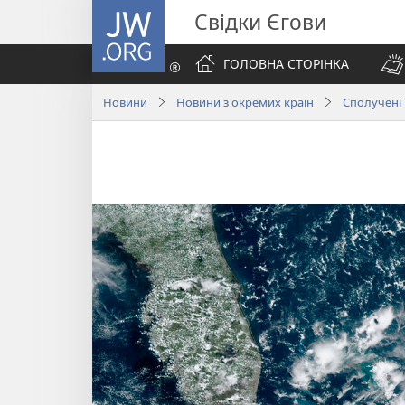
JW.ORG
Свідки Єгови
ГОЛОВНА СТОРІНКА
Новини
Новини з окремих країн
Сполучені