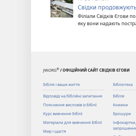
Свідки продовжують
Філіали Свідків Єгови п
яку вони надають постра
®
JW.ORG
/ ОФІЦІЙНИЙ САЙТ СВІДКІВ ЄГОВИ
Біблія і ваше життя
Бібліотека
Відповіді на біблійні запитання
Біблія
Пояснення висловів із Біблії
Книжки
Курс вивчення Біблії
Брошури
Матеріали для вивчення Біблії
Інфокартки,
запрошенн
Мир і щастя