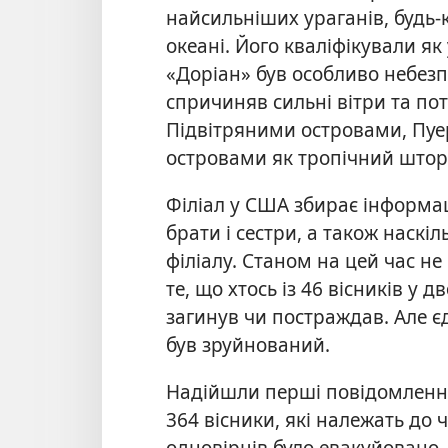
найсильніших ураганів, будь-
океані. Його кваліфікували як 
«Доріан» був особливо небезп
спричиняв сильні вітри та по
Підвітряними островами, Пуе
островами як тропічний штор
Філіал у США збирає інформац
брати і сестри, а також наскі
філіалу. Станом на цей час н
те, що хтось із 46 вісників у 
загинув чи постраждав. Але є
був зруйнований.
Надійшли перші повідомлення
364 вісники, які належать до 
одновірців було евакуйовано,