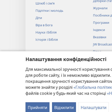
Добірки ста
Шлюб і сім’я
Журнали
Підлітки і молодь
Посібники д
Діти
Програми
Віра в Бога
Індекси
Наука і Біблія
Вказівки
Історія і Біблія
JW Broadcas
Відео
Налаштування конфіденційності
Музика
Аудіовистав
Для максимальної зручності користування с
Художнє чит
для роботи сайту, і їх неможливо відхилит
покращення зручності користування сайтом.
можете знайти у розділі
«Глобальна політик
файлів cookie у будь-який час на сторінці
«Н
Copyright
© 2026 Watch Tower Bible and Tract Societ
Прийняти
Відхилити
Налаштувати