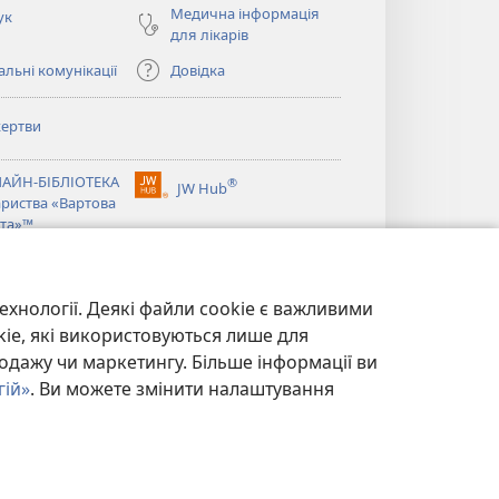
Медична інформація
ук
для лікарів
льні комунікації
Довідка
ертви
ється
АЙН-БІБЛІОТЕКА
®
JW Hub
(відкривається
ариства «Вартова
ється
у
та»™
новому
®
вікні)
ibrary
Watchtower Library
ехнології. Деякі файли cookie є важливими
kie, які використовуються лише для
одажу чи маркетингу. Більше інформації ви
гій»
. Ви можете змінити налаштування
ЙНОСТІ
|
НАЛАШТУВАННЯ КОНФІДЕНЦІЙНОСТІ