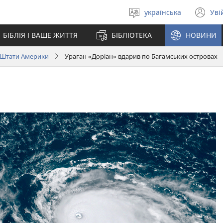
українська
Уві
Вибрати
(в
мову
у
БІБЛІЯ І ВАШЕ ЖИТТЯ
БІБЛІОТЕКА
НОВИНИ
но
вік
 Штати Америки
Ураган «Доріан» вдарив по Багамських островах