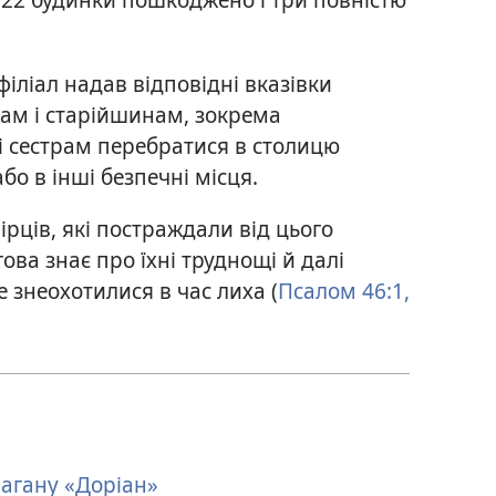
ліал надав відповідні вказівки
ам і старійшинам, зокрема
і сестрам перебратися в столицю
бо в інші безпечні місця.
ців, які постраждали від цього
ова знає про їхні труднощі й далі
 знеохотилися в час лиха (
Псалом 46:1,
рагану «Доріан»