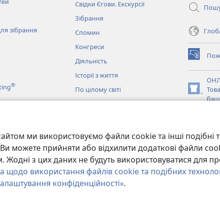
тей
Свідки Єгови. Екскурсії
Пош
Зібрання
ля зібрання
Глоба
Спомин
Конгреси
Пож
(відкрива
Діяльність
у
Історії з життя
новому
ОНЛ
®
ting
вікні)
По цілому світі
Тов
(відкрива
баш
у
новому
JW L
вікні)
и
айтом ми використовуємо файли cookie та інші подібні т
ання Біблії
и. Ви можете прийняти або відхилити додаткові файли coo
 Жодні з цих даних не будуть використовуватися для пр
а щодо використання файлів cookie та подібних техноло
алаштування конфіденційності»
.
y of Pennsylvania.
УМОВИ ВИКОРИСТАННЯ
|
ПОЛІТИКА КОНФІДЕНЦІ