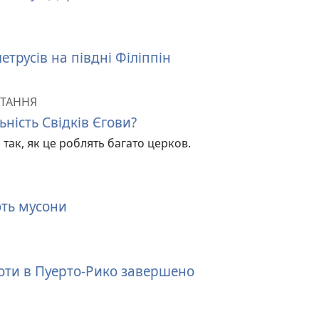
трусів на півдні Філіппін
ТАННЯ
ьність Свідків Єгови?
так, як це роблять багато церков.
ють мусони
оти в Пуерто-Рико завершено