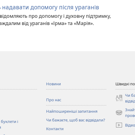
 надавати допомогу після ураганів
овідомляють про допомогу і духовну підтримку,
ждалим від ураганів «Ірма» та «Марія».
Новини
Швидкі п
Чи б
Про нас
відві
Знай
Найпоширеніші запитання
(відкрива
пров
Чи бажаєте, щоб вас відвідали?
у
 буклети і
Віде
новому
я
Контакти
вікні)