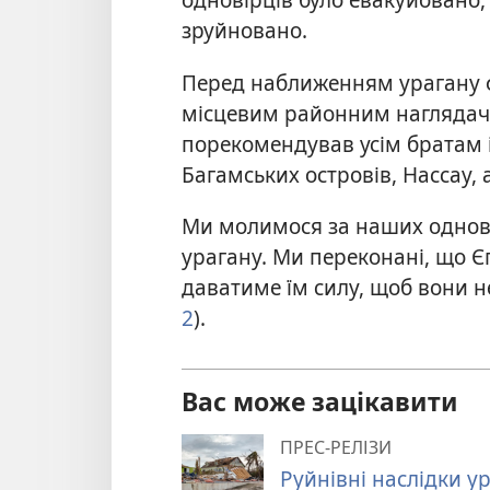
зруйновано.
Перед наближенням урагану фі
місцевим районним наглядач
порекомендував усім братам 
Багамських островів, Нассау, а
Ми молимося за наших одновір
урагану. Ми переконані, що Єг
даватиме їм силу, щоб вони не
2
).
Вас може зацікавити
ПРЕС-РЕЛІЗИ
Руйнівні наслідки у