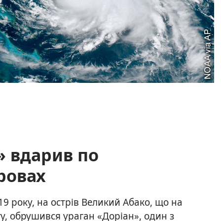
» вдарив по
ровах
19 року, на острів Великий Абако, що на
гу, обрушився ураган «Доріан», один з