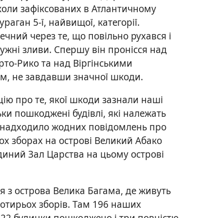
коли зафіксованих в Атлантичному
ураган 5-ї, найвищої, категорії.
ечний через те, що повільно рухався і
тужні зливи. Спершу він пронісся над
рто-Рико та над Віргінськими
м, не завдавши значної шкоди.
ію про те, якої шкоди зазнали наші
льки пошкоджені будівлі, які належать
е надходило жодних повідомлень про
двох зборах на острові Великий Абако
диний Зал Царства на цьому острові
 з острова Велика Багама, де живуть
чотирьох зборів. Там 196 наших
 22 будинки пошкоджено і три повністю