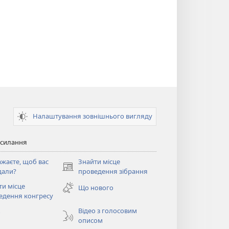
Налаштування зовнішнього вигляду
осилання
ажаєте, щоб вас
Знайти місце
(відкривається
дали?
проведення зібрання
у
ти місце
Що нового
новому
ється
едення конгресу
вікні)
Відео з голосовим
о
описом