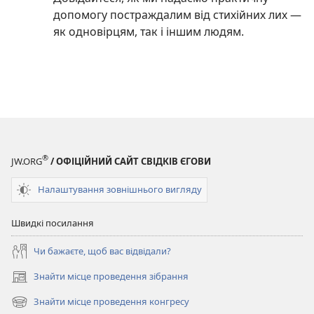
допомогу постраждалим від стихійних лих —
як одновірцям, так і іншим людям.
®
JW.ORG
/ ОФІЦІЙНИЙ САЙТ СВІДКІВ ЄГОВИ
Налаштування зовнішнього вигляду
Швидкі посилання
Чи бажаєте, щоб вас відвідали?
Знайти місце проведення зібрання
(відкривається
у
Знайти місце проведення конгресу
(відкривається
новому