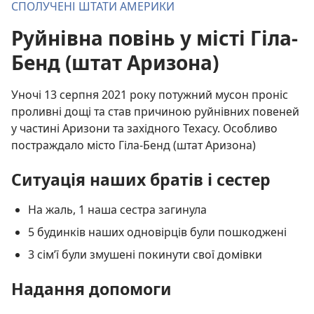
СПОЛУЧЕНІ ШТАТИ АМЕРИКИ
Руйнівна повінь у місті Гіла-
Бенд (штат Аризона)
Уночі 13 серпня 2021 року потужний мусон проніс
проливні дощі та став причиною руйнівних повеней
у частині Аризони та західного Техасу. Особливо
постраждало місто Гіла-Бенд (штат Аризона)
Ситуація наших братів і сестер
На жаль, 1 наша сестра загинула
5 будинків наших одновірців були пошкоджені
3 сім’ї були змушені покинути свої домівки
Надання допомоги