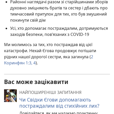
Районні наглядачі разом зі старійшинами зборів
духовно зміцняють братів та сестер і дбають про
тимчасовий притулок для тих, хто був змушений
покинути свій дім
Усі, хто допомагає постраждалим, дотримуються
заходів безпеки, пов’язаних з COVID-19
Ми молимось за тих, хто постраждав від цієї
катастрофи. Нехай Єгова продовжує потішати
рідних нашої дорогої сестри, яка загинула (
2
Коринфян 1:3, 4
).
Вас може зацікавити
НАЙПОШИРЕНІШІ ЗАПИТАННЯ
Чи Свідки Єгови допомагають
постраждалим від стихійних лих?
Довідайтеся, як ми надаємо практичну