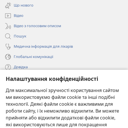
у
вікні)
Що нового
новому
вікні)
Відео
Відео з голосовим описом
Пошук
Медична інформація для лікарів
Глобальні комунікації
Довідка
Налаштування конфіденційності
Пожертви
(відкривається
у
Для максимальної зручності користування сайтом
новому
ми використовуємо файли cookie та інші подібні
ОНЛАЙН-БІБЛІОТЕКА Товариства «Вартова башта»™
(відкривається
вікні)
технології. Деякі файли cookie є важливими для
у
®
JW Hub
роботи сайту, і їх неможливо відхилити. Ви можете
новому
(відкривається
вікні)
прийняти або відхилити додаткові файли cookie,
у
®
JW Library
новому
які використовуються лише для покращення